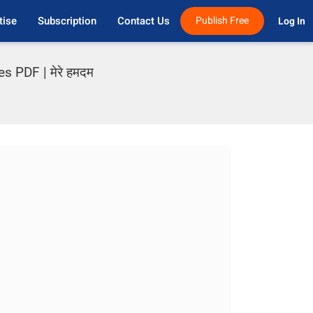
tise
Subscription
Contact Us
Publish Free
Log In 
PDF | मेरे हमदम