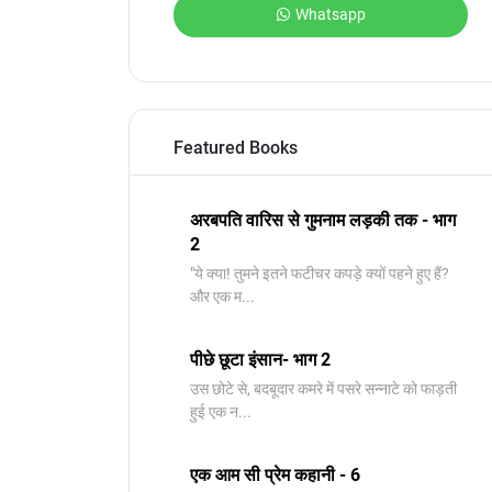
Whatsapp
Featured Books
अरबपति वारिस से गुमनाम लड़की तक - भाग
2
"ये क्या! तुमने इतने फटीचर कपड़े क्यों पहने हुए हैं?
और एक म...
पीछे छूटा इंसान- भाग 2
उस छोटे से, बदबूदार कमरे में पसरे सन्नाटे को फाड़ती
हुई एक न...
एक आम सी प्रेम कहानी - 6