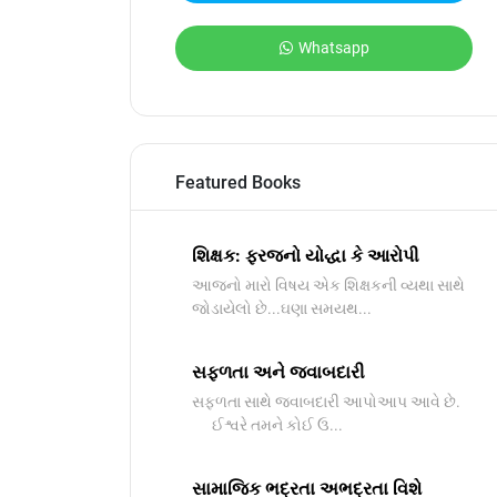
Whatsapp
Featured Books
શિક્ષક: ફરજનો યોદ્ધા કે આરોપી
આજનો મારો વિષય એક શિક્ષકની વ્યથા સાથે
જોડાયેલો છે...ઘણા સમયથ...
સફળતા અને જવાબદારી
સફળતા સાથે જવાબદારી આપોઆપ આવે છે.
ઈશ્વરે તમને કોઈ ઉ...
સામાજિક ભદ્રતા અભદ્રતા વિશે