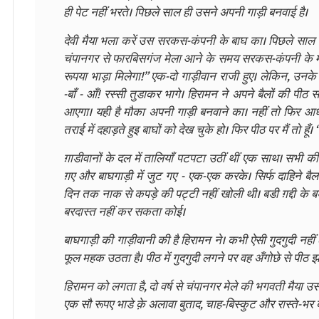
ही पेट नहीं भरते। पिछले साल ही उसने अपनी गाड़ी बनवाई है।
देवी मैया भला करें उस सरकस-कंपनी के बाघ का। पिछले साल इसी म
चंपानगर से फारबिसगंज मेला आने के समय सरकस-कंपनी के मैन
रूपया भाड़ा मिलेगा!” एक-दो गाड़ीवान राजी हुए। लेकिन, उनके
-बाँ - आँ! रस्सी तुडाकर भागे। हिरामन ने अपने बैलों की पी
आएगा। यही है मौका अपनी गाड़ी बनवाने का। नहीं तो फिर आधेदा
तराई में दहाड़ते हुइ बाघों को देख चुके हो। फिर पीठ पर मैं तो हूँ। 
ग़ाडीवानों के दल में तालियाँ पटपटा उठीं थीं एक साथ। सभी 
ग़ए और बाघगाड़ी में जुट गए - एक-एक करके। सिर्फ दाहिने बैल
दिन तक नाक से कपड़े की पट्टी नहीं खोली थी। बडी ग़द्दी के
बरदास्त नहीं कर सकता कोई।
बाघगाड़ी की गाड़ीवानी की है हिरामन ने। कभी ऐसी गुदगुदी नही
फूल महक उठता है। पीठ में गुदगुदी लगने पर वह अँगोछे से पीठ झा
हिरामन को लगता है, दो वर्ष से चंपानगर मेले की भगवती मैया उ
एक सौ रूपए भाडे क़े अलावा बुताद, चाह-बिस्कुट और रास्ते-भ