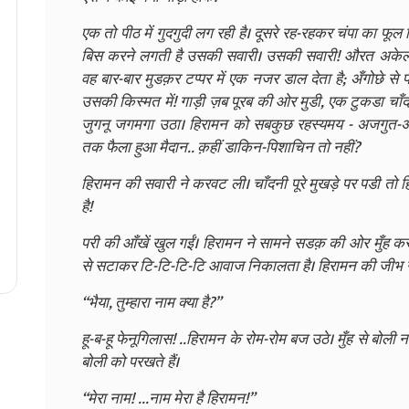
एक तो पीठ में गुदगुदी लग रही है। दूसरे रह-रहकर चंपा का फूल 
बिस करने लगती है उसकी सवारी। उसकी सवारी! औरत अकेली, त
वह बार-बार मुडक़र टप्पर में एक नजर डाल देता है; अँगोछे से
उसकी किस्मत में! गाड़ी ज़ब पूरब की ओर मुडी, एक टुकडा चा
जुगनू जगमगा उठा। हिरामन को सबकुछ रहस्यमय - अजगुत-अजगु
तक फैला हुआ मैदान.. क़हीं डाकिन-पिशाचिन तो नहीं?
हिरामन की सवारी ने करवट ली। चाँदनी पूरे मुखड़े पर पडी तो
है!
परी की आँखें खुल गईं। हिरामन ने सामने सडक़ की ओर मुँह क
से सटाकर टि-टि-टि-टि आवाज निकालता है। हिरामन की जीभ 
“भैया, तुम्हारा नाम क्या है?”
हू-ब-हू फेनूगिलास! ..हिरामन के रोम-रोम बज उठे। मुँह से बोल
बोली को परखते हैं।
“मेरा नाम! ...नाम मेरा है हिरामन!”