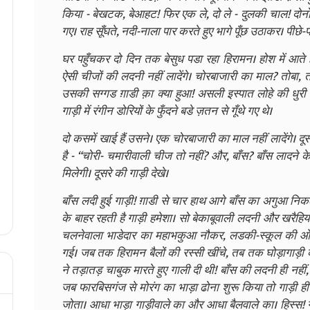
किया - बेखटक, बेआहट! फिर एक ले, दो ले - दुलकी चाल! दोनों
गए। राह सूँघते, नदी-नाला पार करते हुए भागे पूँछ उठाकर। पीछे-
घर पहुँचकर दो दिन तक बेसुध पडा रहा हिरामन। होश में 
ऐसी चीजों की लदनी नहीं लादेंगे। चोरबाजारी का माल? तोबा, 
उसकी सग्गड ग़ाडी क़ा क्या हुआ! असली इस्पात लोहे की धुरी
गाड़ी में रंगीन डोरियों के फुँदने बडे ज़तन से गूँथे गए थे।
दो कसमें खाई हैं उसने। एक चोरबाजारी का माल नहीं लादेंगे। दूस
है - “चोरी- चमारीवाली चीज तो नहीं? और, बाँस? बाँस लादने क
मिलेगी। दूसरे की गाड़ी देखे।
बाँस लदी हुई गाड़ी! ग़ाडी से चार हाथ आगे बाँस का अगुआ न
के बाहर रहती है गाड़ी हमेशा। सो बेकाबूवाली लदनी और खरै
चलनेवाला भाडेदार का महाभकुआ नौकर, लडकी-स्कूल की ओर द
गई। जब तक हिरामन बैलों की रस्सी खींचे, तब तक घोड़ागाड़ी क
ने तड़ातड़ चाबुक मारते हुए गाली दी थी! बाँस की लदनी ही नह
जब फारबिसगंज से मोरंग का भाड़ा ढोना शुरू किया तो गाड़ी ही
जोता। आधा भाड़ा गाड़ीवाले का और आधा बैलवाले का। हिस्स! ग