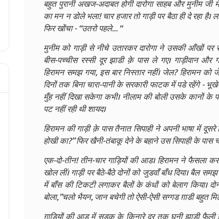
बहुत पुरानी अखज-अदाबत होगी दारोगा साहब और मुनीम जी में
का मन न डोले भला! चार हजार तो गाड़ी पर बैठा ही दे रहा है। ला
फिर खोंचा - “उतरो पहले... “
मुनीम को गाड़ी से नीचे उतारकर दारोगा ने उसकी आँखों पर 
बीस-पच्चीस रस्सी दूर झाडी क़े पास ले गए। गाड़ीवान और गाड
हिरामन समझ गया, इस बार निस्तार नहीं। जेल? हिरामन को ज
दिनों तक बिना चारा-पानी के सरकारी फाटक में पडे रहेंगे - भूख
मुँह नहीं दिखा सकेगा कभी। नीलाम की बोली उसके कानों के पा
पट नहीं रही थी शायद।
हिरामन की गाड़ी क़े पास तैनात सिपाही ने अपनी भाषा में दूसर
होखी का?” फिर खैनी-तंबाकू देने के बहाने उस सिपाही के पास 
एक-दो-तीन! तीन-चार गाड़ियों की आड। हिरामन ने फैसला कर लि
खोल लीं। गाड़ी पर बैठे-बैठे दोनों को जुडवाँ बाँध दिया। बैल समझ
में बाँस की टिकटी लगाकर बैलों के कंधों को बेलाग किया। दो
बोला,”चलो भैयन, जान बचेगी तो ऐसी-ऐसी सग्गड ग़ाडी बहुत मिलेग
ग़ाडियों की आड में सडक़ के किनारे दूर तक घनी झाडी फ़ैली ह