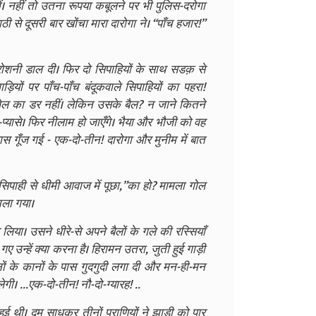
। नहीं तो उतना रूपया कबूलने पर भी पुलिस-दरोगा
ठी से दूसरी बार खोंचा मारा दारोगा ने। “पाँच हजार!”
रोशनी डाल दी। फिर दो सिपाहियों के साथ सडक़ से
़ियों पर पाँच-पाँच बंदूकवाले सिपाहियों का पहरा!
ेल का डर नहीं। लेकिन उसके बैल? न जाने कितने
े-प्यासे। फिर नीलाम हो जाएँगे। भैया और भौजी को वह
स गूँज गई - एक-दो-तीन! दारोगा और मुनीम में बात
े सिपाही से धीमी आवाज में पूछा,”का हो? मामला गोल
चला गया।
या। उसने धीरे-से अपने बैलों के गले की रस्सियाँ
 गए उन्हें क्या करना है। हिरामन उतरा, जुती हुई गाड़ी
नों के कानों के पास गुदगुदी लगा दी और मन-ही-मन
ी। ...एक-दो-तीन! नौ-दो-ग्यारह! ..
ुई थी। दम साधकर तीनों प्राणियों ने झाडी क़ो पार