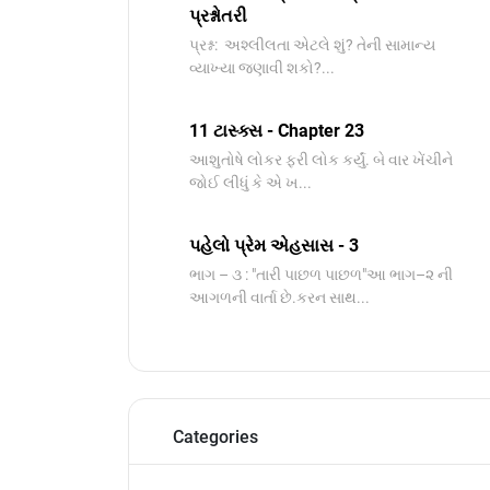
પ્રશ્નોતરી
પ્રશ્ન: અશ્લીલતા એટલે શું? તેની સામાન્ય
વ્યાખ્યા જણાવી શકો?...
11 ટાસ્ક્સ - Chapter 23
આશુતોષે લોકર ફરી લોક કર્યું. બે વાર ખેંચીને
જોઈ લીધું કે એ ખ...
પહેલો પ્રેમ એહસાસ - 3
ભાગ – ૩ : "તારી પાછળ પાછળ"આ ભાગ–૨ ની
આગળની વાર્તા છે.કરન સાથ...
Categories