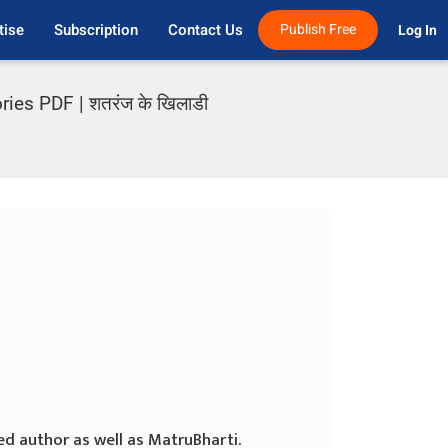
tise
Subscription
Contact Us
Publish Free
Log In 
ies PDF | शतरंज के खिलाडी
ed author as well as MatruBharti.