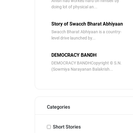
Anish had worked hard on himself by
doing lot of physical an...
Story of Swacch Bharat Abhiyaan
Swacch Bharat Abhiyaan is a country-
level drive launched by...
DEMOCRACY BANDH
DEMOCRACY BANDHCopyright © S.N.
(Sowmiya Narayanan Balakrish...
Categories
Short Stories