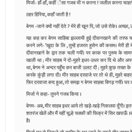
मिर्जा- हाँ-हाँ, कहीं ेसा गजब भी न करना ! जलील करना चाहती
ठहर हिरिया, कहाँ जाती है !
बेगम -जाने क्यों नहीं देते ? मेरे ही खून पि, जो उसे रोके। अच्छा, 
यह कह कर बेगम साहिबा झल्लायी हुई दीवानखाने की तरफ चली। 
करने लगे- ’खुदा के लि , तुम्हें हजरत हुसेन की कसम। मेरी ह
दीवानखाने के द्वार तक चली गयीं। पर काक पर पुरूष के सामने
खाली था ; मीर साहब ने दो-मुहरे इधर-उधर कर दि थे और अपन
था, बेगम ने अन्दर पहुँच कर बाजी उलट दी ; मुहरे कुछ तख्त के
करके कुंड़ी लगा दी। मीर साहब दरवाजे पर तो थे ही, मुहरे बाहर
फिर दरवाजा बन्द हुआ, तो समझ ग बेगम साहबा बिगड़ गयीं। घर 
मिर्जा ने कहा- तुमने गजब किया ।
बेगम- अब, मीर साहब इधर आये तो खड़े-खड़े निकलवा दूँगी। इतनी
शतरंज खेलें और मैं यहीं चूल्हे चक्की की फिक्र में सिर खपाऊँ 
है।