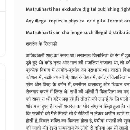
MatruBharti has exclusive digital publishing righ
Any illegal copies in physical or digital format are
MatruBharti can challenge such illegal distributio
शतरंज के खिलाडी
वाजिदअली शाह का समय था। लखनऊ विलासिता के रंग में डूबा 
डूबे हुए थे। कोई नृत्य और गान की मजलिस सजाता था, तो 
प्रत्येक विभाग में आमोद-प्रमोद का प्राधान्य था। शासन विभाग म
कौशल में, उद्योग-धन्धों में, आहार-विहार में, सर्वत्र विलासिता
प्रेम और विरह के वर्णन में, कारीगर कलाबत्तू और चिकन बनान
रोजगार करने में लिप्त थे। सभी की आँखों में विलासिता का मद
को खबर न थी। बटेर लड़ रहे हैं। तीतरों की लड़ाई के लि पाली ब
शोर मचा हुआ है। कहीं शतरंज का घोर संग्राम छिड़ा हुआ है। र
कि फकीरों को पैसे मिलते तो वे रोटियाँ न लेकर अफीम खाते या म
होती है, विचार शक्ति का विकास होता है, पेचीदा मसलों को स
की जाती थीं। (इस सम्प्रदाय के लोगों से दुनिया अब भी खाल