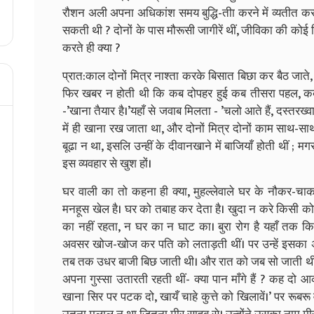
रौशन अली अपना अधिकांश समय बुद्धि-तीा करने में व्यतीत करत
सकती थी ? दोनों के पास मौरूसी जागीरें थीं, जीविका की कोई 
करते ही क्या ?
प्रात:काल दोनों मित्र नाश्ता करके बिसात बिछा कर बैठ जाते,
फिर खबर न होती थी कि कब दोपहर हुई कब तीसरा पहल, कब 
-’खाना तैयार है।’यहाँ से जवाब मिलता - ’चलो आते हैं, दस्त
में ही खाना रख जाता था, और दोनों मित्र दोनों काम साथ-साथ
बूढा न था, इसलि उन्हीं के दीवानखाने में बाजियाँ होती थीं 
इस व्यवहार से खुश हों।
घर वाली का तो कहना ही क्या, मुहल्लेवाले घर के नौकर-चाकर त
मनहूस खेल है। घर को तबाह कर देता है। खुदा न करे किसी 
का नहीं रहता, न घर का न घाट का। बुरा रोग है यहाँ तक कि 
अवसर खोज-खोज कर पति को लताड़ती थीं। पर उन्हें इसका अ
तब तक उधर बाजी बिछ जाती थी। और रात को जब सो जाती थीं, त
अपना गुस्सा उतारती रहती थीं- क्या पान माँगे हैं ? कह दो आ
खाना सिर पर पटक दो, खायँ चाहे कुत्ते को खिलावें।’ पर रू