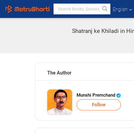
English
Shatranj ke Khiladi in H
The Author
Munshi Premchand
Follow