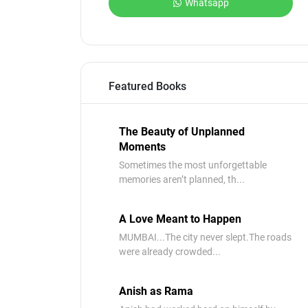
Whatsapp
Featured Books
The Beauty of Unplanned
Moments
Sometimes the most unforgettable
memories aren’t planned, th...
A Love Meant to Happen
MUMBAI...The city never slept.The roads
were already crowded...
Anish as Rama