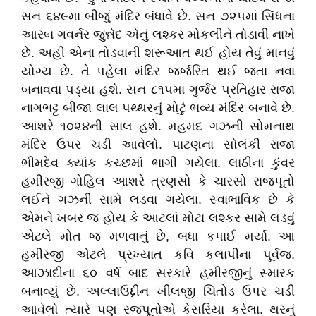
સન ૬૪૯મા બીજું મંદિર બંધાવે છે. સન ૭૨૫માં સિંધના
આરબ ગવર્નર જુન્નેદ એનું લશ્કર મોકલીને તોડાવી નાખે
છે. અહીં એના તોડવાની શરૂઆત થઈ હોય તેવું માનવું
યોગ્ય છે. તે પહેલા મંદિર જર્જરિત થઈ જતા નવા
બનાવવા પડ્યા હશે. સન ૮૧૫મા ગુર્જર પ્રતિહાર રાજા
નાગભટ્ટ બીજા લાલ પથ્થરનું મોટું ભવ્ય મંદિર બનાવે છે.
આશરે ૧૦૨૪ની સાલ હશે. મહમદ ગઝની સોમનાથ
મંદિર ઉપર ચડી આવેલો. પાટણના સોલંકી રાજા
ભીમદેવ ક્યાંક કચ્છમાં ભાગી ગયેલા. લાઠીના કુંવર
હમીરજી ગોહિલ આશરે ત્રણસો કે ચારસો રાજપૂતો
લઈને ગઝની સામે લડવા ગયેલા. સ્વાભાવિક છે કે
એમને ખબર જ હોય કે આટલાં મોટા લશ્કર સામે લડવું
એટલે મોત જ મળવાનું છે, બધા કપાઈ મર્યા. આ
હમીરજી એટલે પ્રખ્યાત કવિ કલાપીના પૂર્વજ.
આઝાદીના ૬૦ વર્ષ બાદ સરકારે હમીરજીનું સ્મારક
બનાવ્યું છે. અલ્લાઉદ્દીન ખીલજી ચિતોડ ઉપર ચડી
આવેલો ત્યારે પણ રજપૂતોએ કેસરિયા કરેલા. થરનું