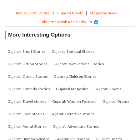
Best Gujarati Stories
|
Gujarati Novels
|
Magazine Books
|
Bhupendrasinh Raol Books PDF
More Interesting Options
Gujarati Short Stories
Gujarati Spiritual Stories
Gujarati Fiction Stories
Gujarati Motivational Stories
Gujarati Classic Stories
Gujarati Children Stories
Gujarati Comedy stories
Gujarati Magazine
Gujarati Poems
Gujarati Travel stories
Gujarati Women Focused
Gujarati Drama
Gujarati Love Stories
Gujarati Detective stories
Gujarati Moral Stories
Gujarati Adventure Stories
Gujarati Human Science
Gujarati Philosophy
Gujarati Health