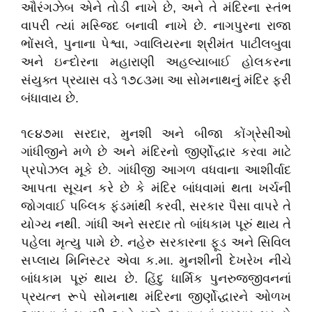
ઔરંગઝેબ એને તોડી નાખે છે, અને તે મંદિરના સ્તંભ
વાપરી ત્યાં મસ્જિદ બનાવી નાખે છે. નાગપુરના રાજા
ભોંસલે, પુનાના પેશ્વા, ગ્વાલિયરના શ્રીમંત પાટીલબુવા
અને ઇન્દોરના મહારાણી અહલ્યાબાઈ હોલકરના
સંયુક્ત પ્રયાસ વડે ૧૭૮૩મા આ સોમનાથનું મંદિર ફરી
બંધાવાય છે.
૧૯૪૭મા સરદાર, મુનશી અને બીજા કોંગ્રેસીઓ
ગાંધીજીને મળે છે અને મંદિરનો જીર્ણોદ્ધાર કરવા માટે
પ્રપોઝલ મૂકે છે. ગાંધીજી આગળ વધવાના આશીર્વાદ
આપતા સૂચન કરે છે કે મંદિર બાંધવામાં થતા ખર્ચની
જોગવાઈ પબ્લિક ફંડમાંથી કરવી, સરકાર પૈસા વાપરે તે
યોગ્ય નથી. ગાંધી અને સરદાર તો બાંધકામ પૂરું થાય તે
પહેલા મૃત્યુ પામે છે. નહેરુ સરકારના ફૂડ અને સિવિલ
સપ્લાય મિનિસ્ટર એવા ક.મા. મુનશીની દેખરેખ નીચે
બાંધકામ પૂરું થાય છે. હિંદુ ધાર્મિક પુનરુજ્જીવનનાં
પ્રયત્ન રૂપે સોમનાથ મંદિરના જીર્ણોદ્ધારને ઓળખ