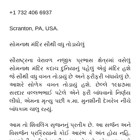
+1 732 406 6937
Scranton, PA, USA.
સોમનાથ મંદિર સૌથી વધુ તોડાયેલું
સૌરાષ્ટ્રના વેરાવળ નજીક પ્રભાસ ક્ષેત્રમાં વસેલું
સોમનાથ મંદિર કદાચ દુનિયાનું પહેલું એવું મંદિર હશે
જે સૌથી વધુ વખત તોડાયું છે અને ફરીફરી બંધાયેલું છે.
આશરે સોળેક વખત તોડાયું હશે. છેલ્લે ૧૯૪૭મા
સરદાર વલ્લભભાઈ પટેલે એને ફરી બાંધવાનો નિર્ણય
લીધો, એમના મૃત્યુ પછી ક.મા. મુનશીની દેખરેખ નીચે
બાંધકામ ચાલુ રહ્યું.
આમ તો શિવલિંગ સૃજનનું પ્રતીક છે. આ સર્જન અને
વિસર્જન પ્રક્રિયાનો કોઈ આરંભ કે અંત હોય નહિ.