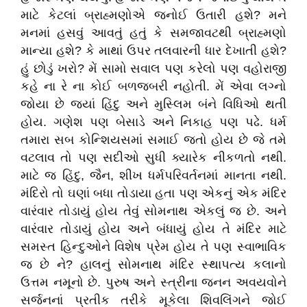
માટે કેટલાં બ્રાહ્મણોએ જનોઈ ઉતારી હશે? મને
મનમાં હસવું આવતું હતું કે સમજાવટથી બ્રાહ્મણો
માન્યા હશે? કે માથાં ઉપર તલવારની ધાર દેખાતી હશે?
હું છોડું ખરો? મેં સામો સવાલ પણ કરેલો પણ વહોરાજી
કહે ના રે ના કોઈ બળજબરી નહોતી. મેં એવા લગ્નો
જોયા છે જ્યાં હિંદુ અને મુસ્લિમ બંને વિધિઓ થતી
હોય. ગણેશ પણ બેસાડે અને નિકાહ પણ પઢે. ધર્મ
તમારા સબ કોન્શિયસમાં સમાઈ જતો હોય છે જે તમે
વટલાવ તો પણ સદીઓ સુધી ક્યારેક નીકળતો નથી.
માટે જ હિંદુ, જૈન, શીખ ધર્મપરિવર્તનમાં માનતા નથી.
મંદિરો તો ઘણાં બધા તોડાયા હતા પણ એકનું એક મંદિર
વારંવાર તોડાયું હોય તેવું સોમનાથ એકલું જ છે. અને
વારંવાર તોડાયું હોય અને બંધાયું હોય તે મંદિર માટે
સમસ્ત હિન્દુઓને વિશેષ પ્રેમ હોય તે પણ સ્વાભાવિક
જ છે ને? હાલનું સોમનાથ મંદિર સ્થાપત્ય કલાનો
ઉત્તમ નમૂનો છે. પુરુષ અને સ્ત્રીના જનન અવયવોને
સર્જનનાં પ્રતીક તરીકે મૂકેલા શિવલિંગને જોઈ