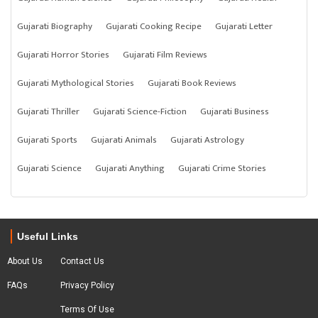
Gujarati Biography
Gujarati Cooking Recipe
Gujarati Letter
Gujarati Horror Stories
Gujarati Film Reviews
Gujarati Mythological Stories
Gujarati Book Reviews
Gujarati Thriller
Gujarati Science-Fiction
Gujarati Business
Gujarati Sports
Gujarati Animals
Gujarati Astrology
Gujarati Science
Gujarati Anything
Gujarati Crime Stories
Useful Links
About Us
Contact Us
FAQs
Privacy Policy
Terms Of Use