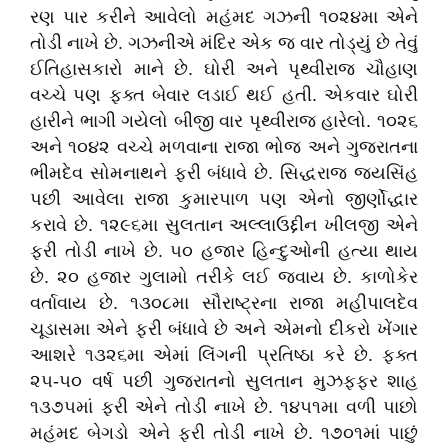
રણ પાર કરીને આવેલો મહંમદ ગઝની ૧૦૨૪મા એને
તોડી નાખે છે. ગઝનીએ મંદિર એક જ વાર તોડ્યું છે તેવું
ઈતિહાસકારો માને છે. ઘોરી અને પૃથ્વીરાજ ચૌહાણ
વચ્ચે પણ ફક્ત બેવાર લડાઈ થઈ હતી. એકવાર ઘોરી
હારીને ભાગી ગયેલો બીજી વાર પૃથ્વીરાજ હારેલો. ૧૦૨૬
અને ૧૦૪૨ વચ્ચે મળવાના રાજા ભોજ અને ગુજરાતના
ભીમદેવ સોમનાથને ફરી બંધાવે છે. સિદ્ધરાજ જયસિંહ
પછી આવેલા રાજા કુમારપાળ પણ એનો જીર્ણોદ્ધાર
કરાવે છે. ૧૨૯૬મા સુલતાન અલ્લાઉદ્દીન ખીલજી એને
ફરી તોડી નાખે છે. ૫૦ હજાર હિન્દુઓની હત્યા થાય
છે. ૨૦ હજાર ગુલામો તરીકે લઈ જવાય છે. કાળોકેર
વર્તાવાય છે. ૧૩૦૮મા સૌરાષ્ટ્રના રાજા મહીપાલદેવ
ચૂડાસમા એને ફરી બંધાવે છે અને એમનો દીકરો ખેંગાર
આશરે ૧૩૨૬મા એમાં લિંગની પ્રતિષ્ઠા કરે છે. ફક્ત
૨૫-૫૦ વર્ષ પછી ગુજરાતનો સુલતાન મુઝફ્ફર શાહ
૧૩૭૫માં ફરી એને તોડી નાખે છે. ૧૪૫૧મા વળી પાછો
મહંમદ બેગડો એને ફરી તોડી નાખે છે. ૧૭૦૧માં પાછું