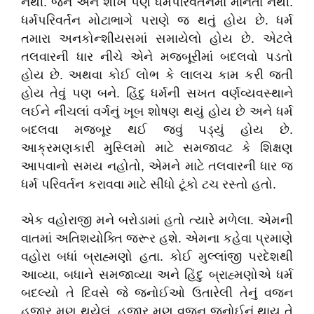
નથી. જૈન અને શીખ પણ ધર્મપરિવર્તનમાં માનતા નથી.
ધર્મપરિવર્તન મોટાભાગે પરાણે જ થતું હોય છે. ધર્મ
તમારા અનકોન્શીયસમાં સમાયેલો હોય છે. એટલે
તલવારની ધાર નીચે એને મજબૂરીમાં બદલવો પડતો
હોય છે. અથવા કોઈ લોભ કે લાલચ કામ કરી જતી
હોય તેવું પણ બને. હિંદુ ધર્મની સખત વર્ણવ્યવસ્થાને
લઈને નીચલાં વર્ગનું ખૂબ શોષણ થયું હોય છે અને ધર્મ
બદલવા મજબૂર થઈ જવું પડ્યું હોય છે.
આક્રમણકારી મુસ્લિમો માટે સમજાવટ કે શિક્ષણ
આપવાનો સમય નહોતો, એમને માટે તલવારની ધાર જ
ધર્મ પરિવર્તન કરાવવા માટે સીધો ટૂંકો ટચ રસ્તો હતો.
એક વહોરાજી મને બરોડામાં હતો ત્યારે મળેલા. એમની
વાતમાં અતિશયોક્તિ જરૂર હશે. એમના કહેવા પ્રમાણે
વહોરા બધાં બ્રાહ્મણો હતા. કોઈ મુલ્લાંજી પરદેશથી
આવ્યા, બધાને સમજાવ્યા અને હિંદુ બ્રાહ્મણોએ ધર્મ
બદલ્યો તે દિવસે જે જનોઈઓ ઉતારેલી તેનું વજન
હજાર મણ થયેલું. હજાર મણ વજન જનોઈનું થાય તે