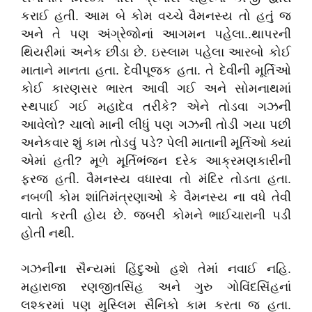
કરાઈ હતી. આમ બે કોમ વચ્ચે વૈમનસ્ય તો હતું જ
અને તે પણ અંગ્રેજોનાં આગમન પહેલા..થાપરની
થિયરીમાં અનેક છીંડા છે. ઇસ્લામ પહેલા આરબો કોઈ
માતાને માનતા હતા. દેવીપૂજક હતા. તે દેવીની મૂર્તિઓ
કોઈ કારણસર ભારત આવી ગઈ અને સોમનાથમાં
સ્થપાઈ ગઈ મહાદેવ તરીકે? એને તોડવા ગઝની
આવેલો? ચાલો માની લીધું પણ ગઝની તોડી ગયા પછી
અનેકવાર શું કામ તોડવું પડે? પેલી માતાની મૂર્તિઓ ક્યાં
એમાં હતી? મૂળે મૂર્તિભંજન દરેક આક્રમણકારીની
ફરજ હતી. વૈમનસ્ય વધારવા તો મંદિર તોડતા હતા.
નબળી કોમ શાંતિમંત્રણાઓ કે વૈમનસ્ય ના વધે તેવી
વાતો કરતી હોય છે. જબરી કોમને ભાઈચારાની પડી
હોતી નથી.
ગઝનીના સૈન્યમાં હિંદુઓ હશે તેમાં નવાઈ નહિ.
મહારાજા રણજીતસિંહ અને ગુરુ ગોવિંદસિંહનાં
લશ્કરમાં પણ મુસ્લિમ સૈનિકો કામ કરતા જ હતા.