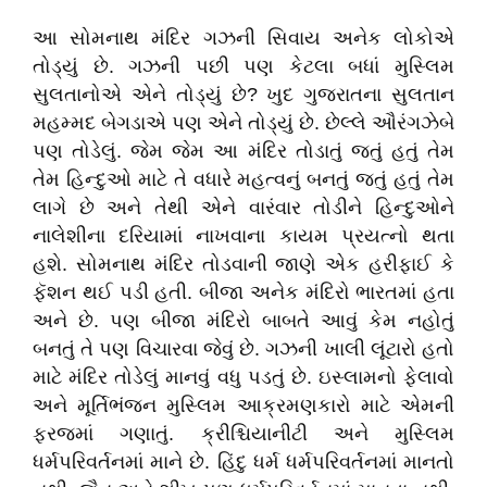
આ સોમનાથ મંદિર ગઝની સિવાય અનેક લોકોએ
તોડ્યું છે. ગઝની પછી પણ કેટલા બધાં મુસ્લિમ
સુલતાનોએ એને તોડ્યું છે? ખુદ ગુજરાતના સુલતાન
મહમ્મદ બેગડાએ પણ એને તોડ્યું છે. છેલ્લે ઔરંગઝેબે
પણ તોડેલું. જેમ જેમ આ મંદિર તોડાતું જતું હતું તેમ
તેમ હિન્દુઓ માટે તે વધારે મહત્વનું બનતું જતું હતું તેમ
લાગે છે અને તેથી એને વારંવાર તોડીને હિન્દુઓને
નાલેશીના દરિયામાં નાખવાના કાયમ પ્રયત્નો થતા
હશે. સોમનાથ મંદિર તોડવાની જાણે એક હરીફાઈ કે
ફૅશન થઈ પડી હતી. બીજા અનેક મંદિરો ભારતમાં હતા
અને છે. પણ બીજા મંદિરો બાબતે આવું કેમ નહોતું
બનતું તે પણ વિચારવા જેવું છે. ગઝની ખાલી લૂંટારો હતો
માટે મંદિર તોડેલું માનવું વધુ પડતું છે. ઇસ્લામનો ફેલાવો
અને મૂર્તિભંજન મુસ્લિમ આક્રમણકારો માટે એમની
ફરજમાં ગણાતું. ક્રીશ્ચિયાનીટી અને મુસ્લિમ
ધર્મપરિવર્તનમાં માને છે. હિંદુ ધર્મ ધર્મપરિવર્તનમાં માનતો