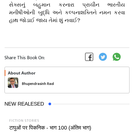
સેક્સનું બહુમાન કરનારા પ્રાચીન ભારતીય
મનીષીઓની બુદ્ધિ અને કલ્પનાશક્તિને નમન કરવા
હાથ જોડાઈ જાય તેમાં શું નવાઈ?
Share This Book On:
About Author
Follow
Bhupendrasinh Raol
NEW REALESED
FICTION STORIES
टापुओं पर पिकनिक - भाग 100 (अंतिम भाग)