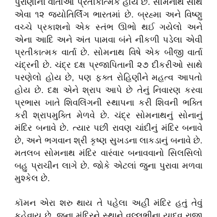
પુરાણોની વાર્તાઓ પ્રતીકાત્મક હોય છે. સોમનાથ સાથે
એવા ૧૨ જ્યોતિર્લિંગ ભારતમાં છે. બ્રહ્મા અને વિષ્ણુ
વચ્ચે પ્રકાશનો એક સ્તંભ ઊભો થઈ ગયેલો અને
એના આદિ અને અંત પામવા બંને નીકળી પડેલા એવી
પ્રતીકાત્મક વાર્તા છે. સોમનાથ વિષે એક બીજી વાર્તા
ચંદ્રની છે. ચંદ્ર દક્ષ પ્રજાપિતાની ૨૭ દીકરીઓ સાથે
પરણેલો હોય છે, પણ ફક્ત રોહિણીને મહત્વ આપતો
હોય છે. દક્ષ એને શ્રાપ આપે છે તેનું નિવારણ કરવા
પ્રભાસ ખાતે શિવલિંગની સ્થાપના કરી શિવની ભક્તિ
કરી શ્રાપમુક્તિ મેળવે છે. ચંદ્ર સોમનાથનું સોનાનું
મંદિર બનાવે છે. ત્યાર પછી રાવણ ચાંદીનું મંદિર બનાવે
છે, અને ભગવાન શ્રી કૃષ્ણ સુખડના લાકડાનું બનાવે છે.
મતલબ સોમનાથ મંદિર વારંવાર બનાવવાનો સિલસિલો
બહુ પ્રાચીન લાગે છે. જોકે એટલાં જુના પુરાવા મળવા
મુશ્કેલ છે.
કૉમન એરા શરુ થાય તે પહેલા અહીં મંદિર હતું તેવું
કહેવાય છે. જુના મંદિરને સ્થાને વલ્લભીના યાદવ રાજા