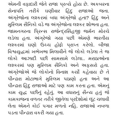
એમની વફાદારી જેતે રાજા પ્રત્યે હોય છે. અકબરના
સેનાપતિ તરીકે ઘણીવાર હિંદુ રાજાઓ જતા.
અંગ્રેજોના લશ્કરમાં બધા અંગ્રેજો હતા? હિંદુ અને
મુસ્લિમ સૈનિકો વડે જ અંગ્રેજોના લશ્કર શોભતા હતા.
જામનગરના પ્રિન્સ રાજેન્દ્રસિંહજી જર્મન મોરચે
લડેલા હતા. અંગ્રેજો ગયા પછી એમણે ભારતીય
લશ્કરમાં ઘણો ઉચ્ચ હોદ્દો પ્રાપ્ત કરેલો. બીજા
વિશ્વયુદ્ધમાં ખભેખભા મિલાવીને જે લોકો લડેલા તે જ
લોકો આઝાદી પછી સામસામે લડેલા.. મરાઠાઓના
લશ્કરમાં પણ મુસ્લિમ સૈનિકો અને અફસરો હતા.
અંગ્રેજોએ જે લોકોનો વિનાશ કર્યો કહેવાય છે તે
પીન્ઢારા મોટાભાગે મુસ્લિમ પઠાણો હતા અને આ
પીન્ઢારા હિંદુ રાજાઓ માટે પણ કામ કરતા હતા. એમનું
કામ યુદ્ધ પછીનું રહેતું, આ વધારાનું સૈન્ય હતું જે
કામકાજના વળતર તરીકે જીતેલા પ્રદેશોમાં લૂંટ ચલાવી
લેતા એમને કોઈ પગાર મળતો નહિ. રાજાઓ નબળા
પડતા પીન્ઢારા વકરી ગયા હતા.