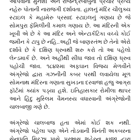
આપવાનાં મુનશી અને રાજેન્દ્રબાબુનાં પ્રચાર પ્રત્યે
નહેરુ પોતાની નારાજગી દર્શાવતા. હાલનું મંદિર ચૌલુક્ય
સ્ટાઇલ કે મહામેરુ પ્રસાદ સ્ટાઇલનું ગણાય છે જે
સોમપુરા ફૅમિલીની કમાલ ગણાય છે. આ મંદિરની એક
ખૂબી એ છે કે આ મંદિર અને એન્ટાર્કટિકા વચ્ચે કોઈ
જમીન કે ટાપુ છે નહિ..અહીં જે બાણસ્તંભ છે તેનો એરો
દર્શાવે છે કે દક્ષિણ ધ્રુવથી શરુ કરો તો આ પહેલો
લેન્ડમાર્ક છે. અને અહીંથી સીધા જાવ તો દક્ષિણ ધ્રુવ
પહોચી જાવ. ૧૮૪૨મા અફઘાન વિજય મેળવીને
અંગ્રેજો દ્વારા ગઝનીની કબર પરથી લવાયેલા મૂળ
સોમનાથ મંદિરના ગણાતા સુખડના દરવાજા હજુ આગ્રા
ફૉર્ટમાં ક્યાંક પડ્યા હશે. ઇતિહાસકાર રોમીલા થાપર
આને હિંદુ મુસ્લિમ વૈમનસ્ય વધારવાની અંગ્રેજોની
ચાલબાજી ગણે છે.
અંગ્રેજો ચાલબાજ હતા એમાં કોઈ શક નથી.
અંગ્રેજો પહેલા પણ એને તોડવાની વિનંતી અકબરના
સેનાપતિ મિરઝા પાસે પ્રભાસ શહેરના કાજી દ્વારા