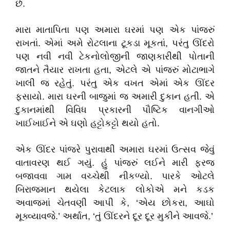
છે.
મારા માતાપિતા પણ અમારા ઘરમાં પણ એક પાંજરું
રાખતાં. એમાં અમે રોટલાના ટૂકડા મૂકતાં, પરંતુ ઊંદરો
પણ નવી નવી ટેકનોલોજીની જાણકારીથી પોતાની
જાતને તૈયાર રાખતા હતા, એટલે એ પાંજરું મોટાભાગે
ખાલી જ રહેતું. પરંતુ એક વખત એમાં એક ઊંદર
ફસાયો. મારા ઘરની બાજુમાં જ અમારી દુકાન હતી. એ
દુકાનમાંથી વિવિધ પ્રકારની પૌષ્ટિક વાનગીઓ
ખાઈખાઈને એ ઘણો હટ્ટોકટ્ટો થયો હતો.
એક ઊંદર પાંજરે પુરાવાથી અમારા ઘરમાં ઉત્સવ જેવું
વાતાવરણ થઈ ગયું. હું પાંજરું લઈને મારી ફરજ
બજાવવા ગામ વચ્ચેથી નીકળ્યો. પારકે ઓટલે
બિરાજમાન થયેલા કેટલાક લોકોએ મને કડક
અવાજમાં ચેતવણી આપી કે, ‘એય છોકરા, આઘો
મૂક્વ્યાવજે.’ અર્થાત, ‘તું ઊંદરને દૂર દૂર મુકીને આવજે.’