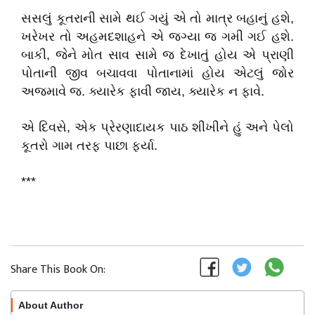
સસલું કૂતરાની સામે થઈ ગયું એ તો માત્ર બહાનું હશે,
ખરેખર તો અહમદશાહને એ જગ્યા જ ગમી ગઈ હશે.
બાકી, જેને મોત સાવ સામે જ દેખાતું હોય એ પ્રાણી
પોતાની જીવ બચાવવા પોતાનામાં હોય એટલું જોર
અજમાવે જ. ક્યારેક ફાવી જાય, ક્યારેક ન ફાવે.
એ દિવસે, એક પ્રેરણાદાયક પાઠ શીખીને હું અને પેલો
કૂતરો ગામ તરફ પાછા ફર્યા.
***
Share This Book On:
About Author
Follow