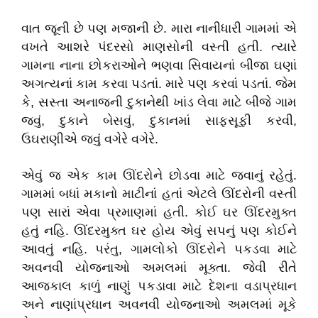
વાત જૂની છે પણ મજાની છે. મારા નાનીધારી ગામમાં એ
વખતે આશરે પંદરસો માણસોની વસ્તી હતી. ત્યારે
ગામના નાના છોકરાઓને ભણવા સિવાયનાં બીજા ઘણાં
અગત્યનાં કામ કરવા પડતાં. મારે પણ કરવાં પડતાં. જેમ
કે, સસ્તા અનાજની દુકાનેથી ખાંડ લેવા માટે બીજે ગામ
જવું, દુકાને બેસવું, દુકાનમાં સાફસૂફી કરવી,
ઉઘરાણીએ જવું વગેરે વગેરે.
એવું જ એક કામ ઊંદરોને છોડવા માટે જવાનું રહેતું.
ગામમાં બધાં મકાનો માટીનાં હતાં એટલે ઊંદરોની વસ્તી
પણ સારાં એવા પ્રમાણમાં હતી. કોઈ ઘર ઊંદરમુક્ત
હતું નહિ. ઊંદરમુક્ત ઘર હોય એવું સપનું પણ કોઈને
આવતું નહિ. પરંતુ, ગામલોકો ઊંદરોને પકડવા માટે
અવનવી યોજનાઓ અમલમાં મૂક્તા. જેવી રીતે
આજકાલ કાળું નાણું પકડાવા માટે દેશના વડાપ્રધાન
અને નાણાંપ્રધાન અવનવી યોજનાઓ અમલમાં મૂકે