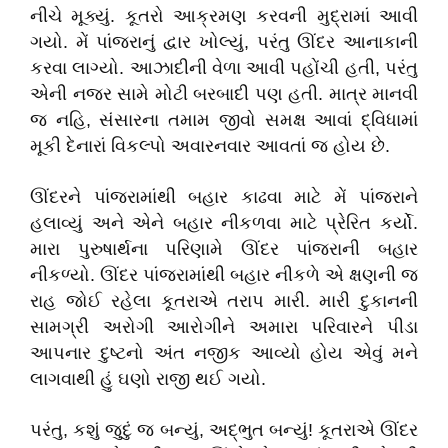
નીચે મૂક્યું. કૂતરો આક્રમણ કરવની મુદ્રામાં આવી
ગયો. મેં પાંજરાનું દ્વાર ખોલ્યું, પરંતુ ઊંદર આનાકાની
કરવા લાગ્યો. આઝાદીની વેળા આવી પહોંચી હતી, પરંતુ
એની નજર સામે મોટી બરબાદી પણ હતી. માત્ર માનવી
જ નહિ, સંસારના તમામ જીવો સમક્ષ આવાં દ્વિધામાં
મૂકી દેનારાં વિકલ્પો અવારનવાર આવતાં જ હોય છે.
ઊંદરને પાંજરામાંથી બહાર કાઢવા માટે મેં પાંજરાને
હલાવ્યું અને એને બહાર નીકળવા માટે પ્રેરિત કર્યો.
મારા પુરુષાર્થના પરિણામે ઊંદર પાંજરાની બહાર
નીકળ્યો. ઊંદર પાંજરામાંથી બહાર નીકળે એ ક્ષણની જ
રાહ જોઈ રહેલા કૂતરાએ તરાપ મારી. મારી દુકાનની
સામગ્રી અરોગી આરોગીને અમારા પરિવારને પીડા
આપનાર દુષ્ટનો અંત નજીક આવ્યો હોય એવું મને
લાગવાથી હું ઘણો રાજી થઈ ગયો.
પરંતુ, કશું જુદું જ બન્યું, અદ્ભુત બન્યું! કૂતરાએ ઊંદર