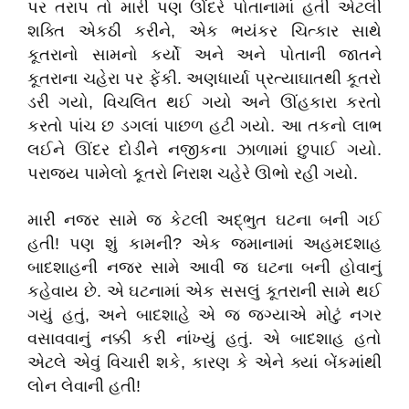
પર તરાપ તો મારી પણ ઊંદરે પોતાનામાં હતી એટલી
શક્તિ એકઠી કરીને, એક ભયંકર ચિત્કાર સાથે
કૂતરાનો સામનો કર્યો અને અને પોતાની જાતને
કૂતરાના ચહેરા પર ફેંકી. અણધાર્યા પ્રત્યાઘાતથી કૂતરો
ડરી ગયો, વિચલિત થઈ ગયો અને ઊંહકારા કરતો
કરતો પાંચ છ ડગલાં પાછળ હટી ગયો. આ તકનો લાભ
લઈને ઊંદર દોડીને નજીકના ઝાળામાં છુપાઈ ગયો.
પરાજય પામેલો કૂતરો નિરાશ ચહેરે ઊભો રહી ગયો.
મારી નજર સામે જ કેટલી અદ્ભુત ઘટના બની ગઈ
હતી! પણ શું કામની? એક જમાનામાં અહમદશાહ
બાદશાહની નજર સામે આવી જ ઘટના બની હોવાનું
કહેવાય છે. એ ઘટનામાં એક સસલું કૂતરાની સામે થઈ
ગયું હતું, અને બાદશાહે એ જ જગ્યાએ મોટું નગર
વસાવવાનું નક્કી કરી નાંખ્યું હતું. એ બાદશાહ હતો
એટલે એવું વિચારી શકે, કારણ કે એને ક્યાં બેંકમાંથી
લોન લેવાની હતી!