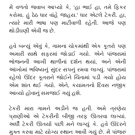
મેં વળતો જવાબ આપ્યો કે, ‘હા ભાઈ હા, તમે ફિકર
કરોમા. હું ઠેઠ ધાર વાંહે જાહય.’ ધાર એટલે ટેકરી. હા,
ત્યારે મારી ભાષા પણ માટીવાળી રહેતી. આજે પણ
થોડીઘણી એવી જ છે.
હવે બન્યું એવું કે, ગામના ચોકમાંથી એક કૂતરો પણ
અમારી સાથે સફરમાં જોડાઈ ગયો. એને પાંજરામાં
ભોજનની આખી થાળીનાં દર્શન થયાં, અને એની
આંખોમાં ભવિષ્યનું સુંદર સપનું રમવા લાગ્યું. પાંજરામાં
રહેલો ઊંદર કૂતરાને જોઈને ચિંતામાં પડી ગયો હોય
એમ શાંત થઈ ગયો. એને, કયામતનો દિવસ નજીક
આવ્યો હોવાનું સમજાઈ ગયું હશે.
ટેકરી મારા ગામને અડીને જ હતી. અમે ત્રણેય
પ્રાણીઓ એ ટેકરીની બીજી તરફ ઊતરવા લાગ્યાં.
અર્ધી ટેકરી ઊતર્યા પછી મને લાગ્યું કે. હવે ઊંદરને
મુક્ત કરવા માટે યોગ્ય સ્થાન આવી ગયું છે. મેં પાંજરું