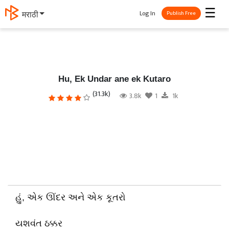
☰
Log In
मराठी
Publish Free
Hu, Ek Undar ane ek Kutaro
(31.3k)
3.8k
1
1k
હું, એક ઊંદર અને એક કૂતરો
યશવંત ઠક્કર