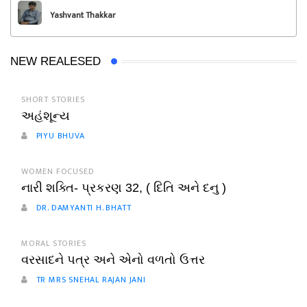
Yashvant Thakkar
NEW REALESED
SHORT STORIES
અહંશૂન્ય
PIYU BHUVA
WOMEN FOCUSED
નારી શક્તિ- પ્રકરણ 32, ( દિતિ અને દનુ )
DR. DAMYANTI H. BHATT
MORAL STORIES
વરસાદને પત્ર અને એનો વળતો ઉત્તર
TR MRS SNEHAL RAJAN JANI