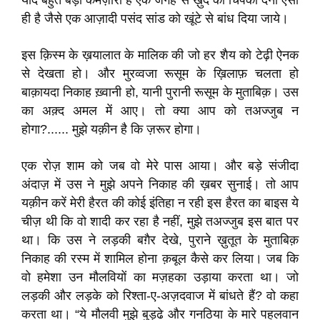
याद बहुत बड़ी कमज़ोरी है एक जगह से ख़ुद को चिपका देना ऐसा
ही है जैसे एक आज़ादी पसंद सांड को खूंटे से बांध दिया जाये।
इस क़िस्म के ख़यालात के मालिक की जो हर शैय को टेढ़ी ऐनक
से देखता हो। और मुरव्वजा रूसूम के ख़िलाफ़ चलता हो
बाक़ायदा निकाह ख़्वानी हो, यानी पुरानी रूसूम के मुताबिक़। उस
का अक़्द अमल में आए। तो क्या आप को तअज्जुब न
होगा?...... मुझे यक़ीन है कि ज़रूर होगा।
एक रोज़ शाम को जब वो मेरे पास आया। और बड़े संजीदा
अंदाज़ में उस ने मुझे अपने निकाह की ख़बर सुनाई। तो आप
यक़ीन करें मेरी हैरत की कोई इंतिहा न रही इस हैरत का बाइस ये
चीज़ थी कि वो शादी कर रहा है नहीं, मुझे तअज्जुब इस बात पर
था। कि उस ने लड़की बग़ैर देखे, पुराने ख़ुतूत के मुताबिक़
निकाह की रस्म में शामिल होना क़बूल कैसे कर लिया। जब कि
वो हमेशा उन मौलवियों का मज़हका उड़ाया करता था। जो
लड़की और लड़के को रिश्ता-ए-अज़दवाज में बांधते हैं? वो कहा
करता था। “ये मौलवी मुझे बुड्ढे और गनठिया के मारे पहलवान