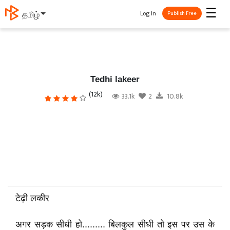
☰
Log In
தமிழ்
Publish Free
Tedhi lakeer
(12k)
33.1k
2
10.8k
टेढ़ी लकीर
अगर सड़क सीधी हो......... बिलकुल सीधी तो इस पर उस के