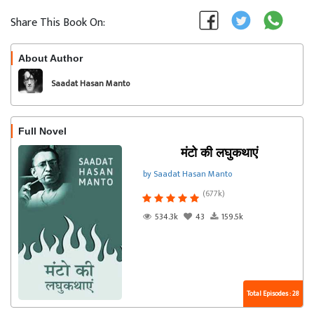
Share This Book On:
About Author
Follow
Saadat Hasan Manto
Full Novel
मंटो की लघुकथाएं
by Saadat Hasan Manto
(677k)
534.3k
43
159.5k
Total Episodes : 28