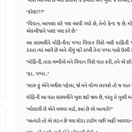
"મારા ધ્યાનમાં છે એક છોકરો જે હંમેશા એને ખુશ જ રાખશે, 
"કોણ???"
"વિવાન, આપણા ઘરે પણ આવી ગયો છે, તેનો ફ્રેન્ડ જ છે, મોહિન
એકબીજાને પસંદ પણ કરે છે."
આ સાંભળીને મોહિનીના પપ્પા વિવાન વિશે બધી માહિતી પૂ
ડરતા ત્યાં આવે છે અને નીચું મ્હોં રાખી તેના પપ્પા પાસે ઉભી ર
"મોહિની, તારા મમ્મીએ મને વિવાન વિશે વાત કરી, તને એ છો
"હા... પપ્પા..."
"સારું હું એને મળીશ પહેલા, જો મને યોગ્ય લાગશે તો જ વ
મોહિની આ વાત સાંભળીને ખુશ થઈ જાય છે, પરંતુ તે ખુશી મન
"બોલાવી લે એને મળવા માટે, ક્યાં છે એ અત્યારે?"
"અત્યારે તો એ લંડન છે પણ થોડા ટાઈમ પછી અહીં આવવાનો