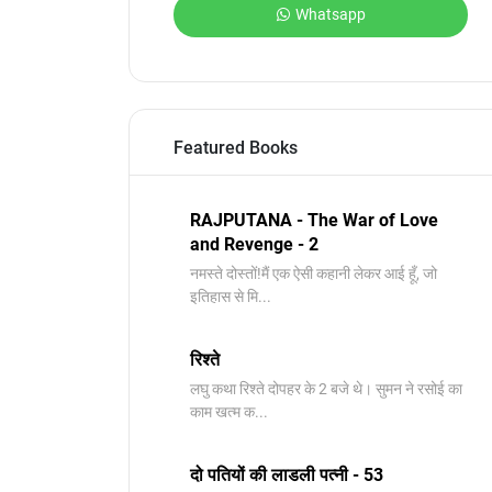
Whatsapp
Featured Books
RAJPUTANA - The War of Love
and Revenge - 2
नमस्ते दोस्तों!मैं एक ऐसी कहानी लेकर आई हूँ, जो
इतिहास से मि...
रिश्ते
लघु कथा रिश्ते दोपहर के 2 बजे थे। सुमन ने रसोई का
काम खत्म क...
दो पतियों की लाडली पत्नी - 53