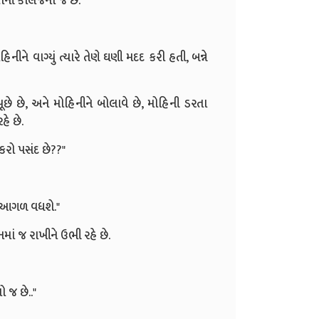
તેની કોલેજનો જ છે."
ીને વાગ્યું ત્યારે તેણે ઘણી મદદ કરી હતી, બન્ને
છે છે, અને મોહિનીને બોલાવે છે, મોહિની ડરતા
હે છે.
કરો પસંદ છે??"
ાત આગળ વધશે."
માં જ રાખીને ઉભી રહે છે.
 જ છે.."