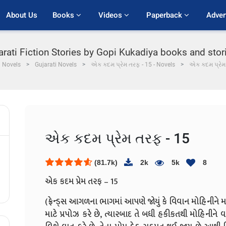
About Us
Books 
Videos 
Paperback 
Adver
arati Fiction Stories by Gopi Kukadiya books and sto
Novels
Gujarati Novels
એક કદમ પ્રેમ તરફ - 15 - Novels
એક કદમ પ્રેમ
એક કદમ પ્રેમ તરફ - 15
(81.7k)
2k
5k
8
એક કદમ પ્રેમ તરફ – 15
(ફ્રેન્ડ્સ આગળના ભાગમાં આપણે જોયું કે વિવાન મોહિનીને 
માટે પ્રપોઝ કરે છે, ત્યારબાદ તે બધી હકીકતથી મોહિનીને વ