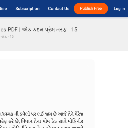
tise
Subscription
Contact Us
Publish Free
Log In 
ries PDF | એક કદમ પ્રેમ તરફ - 15
 તરફ - 15
માધવગઢ ની હવેલી પર લઈ જાય છે આજે તેને મેરેજ
ાકેફ કરે છે, વિવાન તેના મોમ ડેડ સાથે મોહિનીR