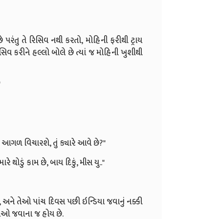
 પરંતુ તે રિસિવ નથી કરતો, મોહિની ફરીથી ટ્રાય
સિવ કરીને હલ્લો બોલે છે ત્યાં જ મોહિની ખુશીથી
"
 પછી આગળ વિચારશે, તું ક્યારે આવે છે?"
ારે થોડું કામ છે, બાય દિકું, મીસ યુ.."
ે, અને તેઓ પાંચ દિવસ પછી ઇન્ડિયા જવાનું નક્કી
 તેઓ જવાના જ હોય છે.