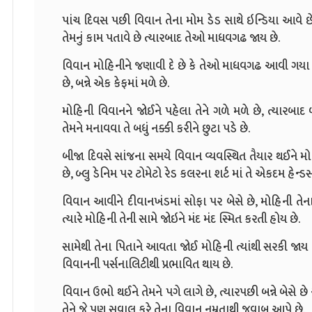
પાંચ દિવસ પછી વિવાન તેના મોમ ડેડ સાથે ઇન્ડિયા આવે છે, 
તેમનું કામ પતાવે છે ત્યારબાદ તેઓ માધવગઢ જાય છે.
વિવાન મોહિનીને જણાવી દે છે કે તેઓ માધવગઢ આવી ગયા 
છે, બન્ને એક કેફમાં મળે છે.
મોહિની વિવાનને જોઈને પહેલા તેને ગળે મળે છે, ત્યારબાદ બન
તેમને મનાવવા તે બધું નક્કી કરીને છુટા પડે છે.
બીજા દિવસે સાંજના સમયે વિવાન વ્યવસ્થિત તૈયાર થઈને 
છે, બ્લુ ડેનિમ પર ટોમેટો રેડ કલરના શર્ટ માં તે એકદમ હેન્
વિવાન આવીને દીવાનખંડમાં સોફા પર બેસે છે, મોહિની તેન
ત્યારે મોહિની તેની સામે જોઇને મંદ મંદ સ્મિત કરતી હોય છે.
સામેથી તેના પિતાને આવતા જોઈ મોહિની ત્યાંથી સરકી જા
વિવાનની પર્સનાલિટીથી પ્રભાવિત થાય છે.
વિવાન ઉભો થઈને તેમને પગે લાગે છે, ત્યારપછી બન્ને બેસે છ
તેને જે પણ સવાલ કરે તેના વિવાન નમ્રતાથી જવાબ આપે છે.