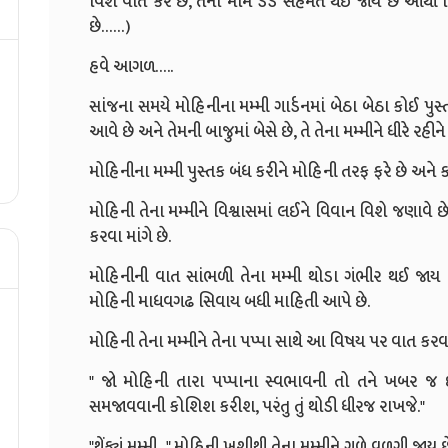
વિશે વાત કરે છે, તેના મોમ ડેડ સહમત થઈ જાય છે આથી 
છે……)
હવે આગળ…..
સાંજના સમયે મોહિનીના મમ્મી ગાર્ડનમાં બેઠા બેઠા કોઈ પુસ્
આવે છે અને તેમની બાજુમાં બેસે છે, તે તેના મમ્મીને ધીરે રહીન
મોહિનીના મમ્મી પુસ્તક બંધ કરીને મોહિની તરફ ફરે છે અને 
મોહિની તેના મમ્મીને વિશ્વાસમાં લઈને વિવાન વિશે જણાવે છે ક
કરવા માંગે છે.
મોહિનીની વાત સાંભળી તેના મમ્મી થોડા ગંભીર થઈ જાય 
મોહિની માધવગઢ સિવાય બધી માહિતી આપે છે.
મોહિની તેના મમ્મીને તેના પપ્પા સાથે આ વિષય પર વાત કરવા
" જો મોહિની તારા પપ્પાના સ્વભાવની તો તને ખબર જ છે 
સમજાવવાની કોશિશ કરીશ, પરંતુ તું થોડી ધીરજ રાખજે."
"થેંક્યું મમ્મી..." મોહિની ખુશીથી તેના મમ્મીને ગળે વળગી જાય છ