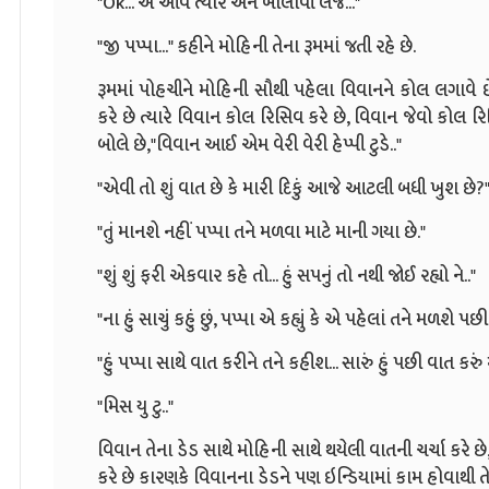
"Ok... એ આવે ત્યારે એને બોલાવી લેજે..."
"જી પપ્પા..." કહીને મોહિની તેના રૂમમાં જતી રહે છે.
રૂમમાં પોહચીને મોહિની સૌથી પહેલા વિવાનને કોલ લગાવે છે
કરે છે ત્યારે વિવાન કોલ રિસિવ કરે છે, વિવાન જેવો કોલ રિ
બોલે છે,"વિવાન આઈ એમ વેરી વેરી હેપ્પી ટુડે.."
"એવી તો શું વાત છે કે મારી દિકું આજે આટલી બધી ખુશ છે?
"તું માનશે નહીં પપ્પા તને મળવા માટે માની ગયા છે."
"શું શું ફરી એકવાર કહે તો... હું સપનું તો નથી જોઈ રહ્યો ને.."
"ના હું સાચું કહું છું, પપ્પા એ કહ્યું કે એ પહેલાં તને મળશે
"હું પપ્પા સાથે વાત કરીને તને કહીશ... સારું હું પછી વાત કરું મ
"મિસ યુ ટુ.."
વિવાન તેના ડેડ સાથે મોહિની સાથે થયેલી વાતની ચર્ચા કરે છ
કરે છે કારણકે વિવાનના ડેડને પણ ઇન્ડિયામાં કામ હોવાથી