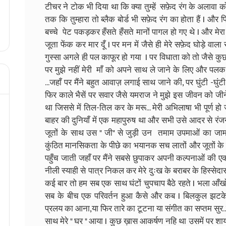
टीचर ने टोक भी दिया था कि क्या तुम्हें सफ़ेद रंग के अलावा कोई
तक कि तुम्हारा तो ब्लैक बोर्ड भी सफ़ेद रंग का होता हैं I और 
बच्चे पेट पकड़कर हँसते हँसते मानों पागल हो गए थे I और म
जूता फेंक कर मार दूँ I पर मन में जैसे ही मेरे सफ़ेद घोड़े वाल
गुस्सा अगले ही पल काफूर हो गया I पर विधाता को तो जैसे 
पर मुझे नहीं मेरी माँ को अपने साथ ले जाने के लिए और पलक 
...जहाँ पर मैंने बहुत आवाज़ लगाई साथ जाने की, पर घुंटी -घु
फिर काले भैसें पर सवार जैसे यमराज ने मुझे इस जीवन को जीने म
था जिससे में तिल-तिल कर के मरू... मेरी अभिलाषा भी पूर्ण
बाहर की दुनियाँ में एक महापुरुष था और सभी उसे आदर से रंज
जूतों के साथ उस " जी" से जुड़ी उन तमाम उपमाओं का जा
कुंठित मानसिकता के पीछे का भयानक सच लातों और जूतों के साथ 
पहुँच जाती जहाँ पर मैंने सबसे छुपाकर अपनी कल्पनाओं की ए
नीली स्याही से पात्र निकल कर मेरे दुःख के बराबर के हिस्सेदार 
कई बार तो हम सब एक साथ घंटों चुपचाप बैठे रहते I भला आँखों से
सब के बीच एक परिवर्तन हुआ कैसे और कब I बिलकुल झटके 
प्रलय का आना,या फिर तारे का टूटना या संगीत का सप्तम सु
साथ मेरे " घर " आया I कुछ ख़ास आकर्षण नहि था उसमें पर