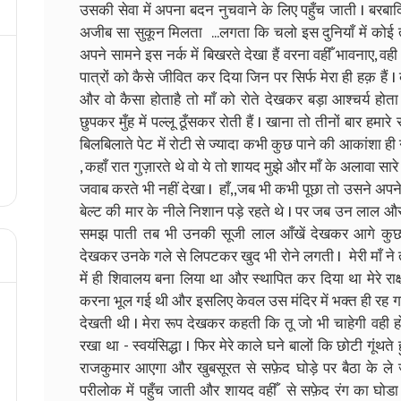
उसकी सेवा में अपना बदन नुचवाने के लिए पहुँच जाती I बरबाद
अजीब सा सुकून मिलता ...लगता कि चलो इस दुनियाँ में कोई तो
अपने सामने इस नर्क में बिखरते देखा हैं वरना वहीँ भावनाए, वह
पात्रों को कैसे जीवित कर दिया जिन पर सिर्फ मेरा ही हक़ हैं I ब
और वो कैसा होताहै तो माँ को रोते देखकर बड़ा आश्चर्य होता
छुपकर मुँह में पल्लू ठूँसकर रोती हैं I खाना तो तीनों बार हमार
बिलबिलाते पेट में रोटी से ज्यादा कभी कुछ पाने की आकांशा ही
, कहाँ रात गुज़ारते थे वो ये तो शायद मुझे और माँ के अलावा सार
जवाब करते भी नहीं देखा I हाँ,,जब भी कभी पूछा तो उसने अप
बेल्ट की मार के नीले निशान पड़े रहते थे I पर जब उन लाल और 
समझ पाती तब भी उनकी सूजी लाल आँखें देखकर आगे कुछ ज
देखकर उनके गले से लिपटकर खुद भी रोने लगती I मेरी माँ ने 
में ही शिवालय बना लिया था और स्थापित कर दिया था मेरे राक्
करना भूल गई थी और इसलिए केवल उस मंदिर में भक्त ही रह गया था
देखती थी I मेरा रूप देखकर कहती कि तू जो भी चाहेगी वही ह
रखा था - स्वयंसिद्धा I फिर मेरे काले घने बालों कि छोटी गूंथते 
राजकुमार आएगा और खुबसूरत से सफ़ेद घोड़े पर बैठा के ले 
परीलोक में पहुँच जाती और शायद वहीँ से सफ़ेद रंग का घोडा 