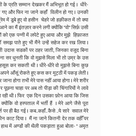
के प्रति सम्मान देखकर मैं अभिभूत हो गई I धीरे-
चले गए और फिर ना जाने कहाँ विलीन हो गए I उनकी
म में डूबे हुए वो हसीन चेहरे जो हक़ीकत में तो क्या
घर आने का मैं इंतज़ार करने लगी क्योंकि "वो" सिर्फ़ उसी
को एक पन्नी में लपेटे हुए आया और मुझे हिफ़ाजत
मझ पाते हुए भी मैंने उन्हें सहेज कर रख लिया I
ूनी उदास सडकों पर ठहर जाती, जिनका वजूद बिना
ा सर धुनती कि वो मुझसे मिला भी तो उम्र के उस
हसूस कर सकती थी I धीरे-धीरे वो मुझसे बिना कुछ
मैं अपने आँसूं रोकते हुए कस कर मुट्ठी में पकड़ लेती I
ाना होगा तभी मेरे पास नहीं आया होगा I मेरे शरीर
र पूछना चाहा पर अब तो पीड़ा की चिंगारियों ने लावे
द्ध हो रही थी I फिर एक दिन उसका फ़ोन आया कि जिस
 क्योंकि वो हस्पताल में भर्ती हैं I मेरे आगे जैसे पूरा
पर ही बैठ गई I कब..कहाँ.. कैसे ..ये सारे सवाल मेरे
फ़ोन काट दिया I मैं ना जाने कितनी देर तक वहीँ पर
हाथ में अण्डों की थैली पकड़ाता हुआ बोला- " अमृत