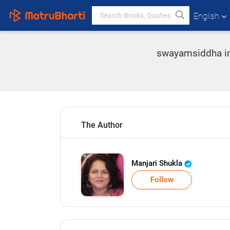
English
swayamsiddha in H
The Author
Manjari Shukla
Follow