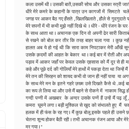
कला उसमें थी I उसकी बातें,उसकी सोच और उसका स्त्री जाती 
धीरे मेरे कमरे के कहानी के पात्र उन कागजों में सिमटते 
जगह पर आकर बैठ गए हँसते , खिलखिलाते , हौले से गुदगुदाते प्रे
मेरे सपनों में भी कभी मुझे नहीं दिखे थे I धीरे - धीरे रंजन के 
के साथ आता था I अचानक एक दिन वो अपनी ढेर सारी किताबों 
से रखने को बोल कर तीर कि तरह बाहर चला गया I कुछ नहीं स
हालत अब ये हो गई थी कि सारा काम निपटाकर मेरी आँखें स
उसके क़दमों की आहत के बेकार था I कई बार में रोती और अपन
पड़ाव में आकर जहाँ पर केवल उसके एहसास को मैं दूर से ही म
कहे और पूछे दर्द की गोलियाँ मेरे हाथों में पकड़ा देता था जिन्हें 
मेरे तन की सिरहन को शायद कभी वो जान ही नहीं पाया या अगर ज
के साथ मेरे मन के इतने गहरे ज़ख्म उसे दिखते कैसे थे ..कई बा
का रूप ले लिया था और उसे मैं बहने से रोकने में नाकाम सि
गन्दी पन्नी में अखबार के अन्दर उसके पन्नें हैं उन्हें मैं पढ़ लूँ ,
कमरा घूमने लगा I बड़ी मुश्किल से खुद को संभालते हुए मैं फर्श 
हलक में ही फंस के रह गए I मैं कुछ बोलू इसके पहले ही उसने 
चेतना शून्य होकर बैठी रही I तभी अचानक रंजन आया और मेरे 
मर गया I "