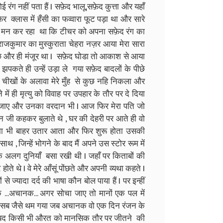
 रंग नहीं पता हैं I सफ़ेद भालू,सफ़ेद कुत्ता और यहाँ
फिर क्लास में हँसी का फव्वारा फूट पड़ा था और सारे
ेरा मन कर रहा था कि टीचर को अपना सफ़ेद रंग का
ा राजकुमार का मुस्कुराता चेहरा नज़र आया मेरा सारा
कुछ और ही मंजूर था I सफ़ेद घोडा तो आकाश से आया
झपकते ही उन्हें उड़ा ले गया सफ़ेद बादलों के पीछे
ंटी चीखों के अलावा मेरे मुँह से कुछ नहि निकला और
ें ही मृत्यु को विवाह पर उपहार के तौर पर दे दिया
 हो जाए और उनका वरदान भी I आज फिर मेरा पति जो
न जी कहकर बुलाते थे , घर की देहरी पर आते ही वो
मा भी बाहर उतार आता और फिर शुरू होता उसकी
, जिन्हें भोगने के बाद मैं अपने उस स्टोर रूम में
क अलग दुनियाँ बसा रखी थी I जहाँ पर किताबों की
होते थे I वे मेरे आँसूं पोंछते और अपनी व्यथा कहते I
 ज्यादा दर्द की भाषा कौन बोल पाया हैं I पर इन्हीं
...अचानक... अगर सोचा जाए तो मानों एक पल में
र..सब जैसे थम गया जब अचानक वो एक दिन रंजन के
 शायद किसी भी औरत को मानसिक तौर पर जीतने की