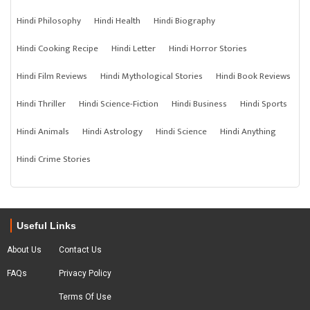
Hindi Philosophy
Hindi Health
Hindi Biography
Hindi Cooking Recipe
Hindi Letter
Hindi Horror Stories
Hindi Film Reviews
Hindi Mythological Stories
Hindi Book Reviews
Hindi Thriller
Hindi Science-Fiction
Hindi Business
Hindi Sports
Hindi Animals
Hindi Astrology
Hindi Science
Hindi Anything
Hindi Crime Stories
Useful Links
About Us
Contact Us
FAQs
Privacy Policy
Terms Of Use