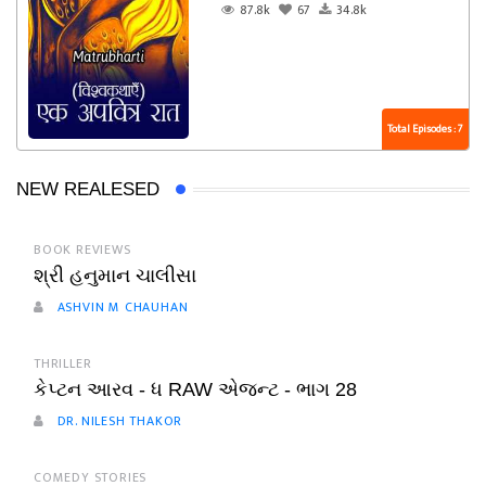
87.8k
67
34.8k
Total Episodes : 7
NEW REALESED
BOOK REVIEWS
શ્રી હનુમાન ચાલીસા
ASHVIN M CHAUHAN
THRILLER
કેપ્ટન આરવ - ધ RAW એજન્ટ - ભાગ 28
DR. NILESH THAKOR
COMEDY STORIES