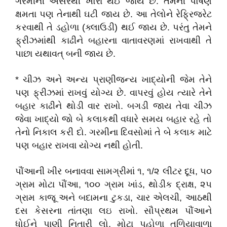
ગરમીની અસરથી ખોરાં થઈ જાય છે. તેમની પોષણ
ક્ષમતા પણ તેનાથી ઘટી જાય છે. આ તેલોને રેફ્રિજરેટ
કરવાથી તે ડહોળા (ક્લાઉડી) થઈ જાય છે. પરંતુ તેમને
ફ્રીઝમાંથી કાઢીને બહારના વાતાવરણમાં રાખવાથી તે
પાછા યથાવત્ બની જાય છે.
* ચીઝ અને અન્ય પ્રાણીજન્ય ખાદ્યોની જેમ તેને
પણ ફ્રીઝમાં રાખવું યોગ્ય છે. વાપરવું હોય ત્યારે તેને
બહાર કાઢીને થોડી વાર રાખો. બગડી જાય તેવા ચીઝ
જેવા ખાદ્યો જો બે કલાકથી વધારે સમય બહાર રહે તો
તેનો નિકાલ કરી દો. ગરમીના દિવસોમાં તે બે કલાક માટે
પણ બહાર રાખવા યોગ્ય નથી હોતી.
પૌંઆની ખીર બનાવવા સામગ્રીમાં ૧, ૧/૨ લીટર દૂધ, ૫૦
ગ્રામ મોટા પૌંઆ, ૧૦૦ ગ્રામ ખાંડ, થોડીક દ્રાક્ષ, ૨૫
ગ્રામ કાજૂ અને બદામના ટુકડા, ચાર એલચી, આઠથી
દસ કેસરના તાંતણા લઇ રાખો. સૌપ્રથમ પૌંઆને
ધોઈને પાણી નિતારી લો, મોટા પહોળા તળિયાવાળા