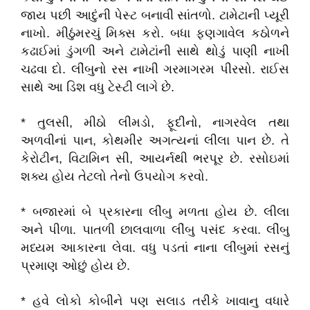
જાય પછી આદુંની પેસ્ટ બનાવી સાંતળો. ટામેટાની પ્યૂરી
નાખો. મીઠુંમરચું મિક્સ કરો. બધા ફણગાવેલ કઠોળને
કઢાઈમાં ડુંગળી અને ટામેટાંની સાથે થોડું પાણી નાખી
ચઢવા દો. લીંબુનો રસ નાખી ગરમાગરમ પીરસો. રાઈસ
સાથે આ ડિશ વધુ ટેસ્ટી લાગે છે.
* તુલસી, મીઠો લીમડો, ફૂદીનો, નાગરવેલ તથા
અળવીનાં પાન, કોથમીર અગત્યનાં લીલા પાન છે. તે
કેરોટીન, વિટામિન સી, આયર્નથી ભરપૂર છે. રસોઇમાં
શક્ય હોય તેટલો તેનો ઉપયોગ કરવો.
* બજારમાં બે પ્રકારના લીંબુ મળતા હોય છે. લીલા
અને પીળા. પાતળી છાલવાળા લીંબુ પસંદ કરવા. લીંબુ
મધ્યમ આકારના લેવા. વધુ પડતાં નાના લીંબુમાં રસનું
પ્રમાણ ઓછું હોય છે.
* હવે લોકો કોબીને પણ સલાડ તરીકે ખાવાનુ વધારે