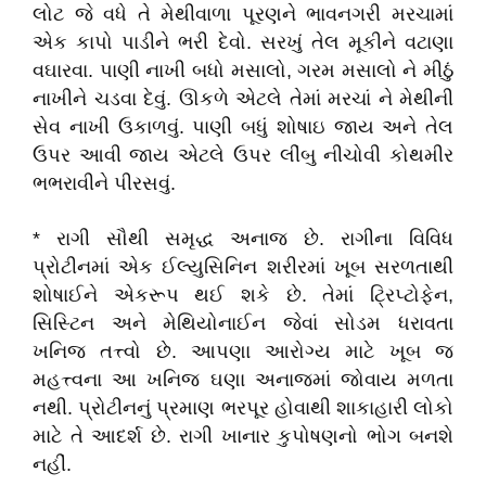
લોટ જે વધે તે મેથીવાળા પૂરણને ભાવનગરી મરચામાં
એક કાપો પાડીને ભરી દેવો. સરખું તેલ મૂકીને વટાણા
વઘારવા. પાણી નાખી બધો મસાલો, ગરમ મસાલો ને મીઠું
નાખીને ચડવા દેવું. ઊકળે એટલે તેમાં મરચાં ને મેથીની
સેવ નાખી ઉકાળવું. પાણી બધું શોષાઇ જાય અને તેલ
ઉપર આવી જાય એટલે ઉપર લીંબુ નીચોવી કોથમીર
ભભરાવીને પીરસવું.
* રાગી સૌથી સમૃદ્ધ અનાજ છે. રાગીના વિવિધ
પ્રોટીનમાં એક ઈલ્યુસિનિન શરીરમાં ખૂબ સરળતાથી
શોષાઈને એકરૂપ થઈ શકે છે. તેમાં ટ્રિપ્ટોફેન,
સિસ્ટિન અને મેથિયોનાઈન જેવાં સોડમ ધરાવતા
ખનિજ તત્ત્વો છે. આપણા આરોગ્ય માટે ખૂબ જ
મહત્ત્વના આ ખનિજ ઘણા અનાજમાં જોવાય મળતા
નથી. પ્રોટીનનું પ્રમાણ ભરપૂર હોવાથી શાકાહારી લોકો
માટે તે આદર્શ છે. રાગી ખાનાર કુપોષણનો ભોગ બનશે
નહીં.