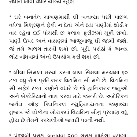
રાંધીને ખાવી વધારે યોગ્ય રહેશે.
* ઘરે બનાવેલ માખણમાંથી ઘી બનાવ્યા પછી પાછળ
વધેલા મિશ્રણને ફેંકી ન દેતાં એને ઠંડા પાણીમાં થોડીક
વાર રહેવા દઈ પાંચથી છ કલાક ફ્રીઝમાં મૂકી રાખો.
પાણી ઉપર અને વાસણમાં આજુબાજુ ઘી જામી જશે.
જે તમે અલગ તારવી શકો છો. પૂરી, પરોઠાં કે અન્ય
લોટ બાંધવામાં એનો ઉપયોગ કરી શકો છો.
* લીલા સિમલા મરચાં કરતા લાલ સિમલા મરચાંમાં ૬૦
ટકા વધુ રોગ પ્રતિકારક વિટામિન સી મળે છે. વિટામિન
સી સફેદ રક્ત કણોને વધારે છે જે હાનિકારક જંતુઓ
અને બેક્ટેરિયાનો નાશ કરવા માટે જરૂરી છે. અમેરિકન
જર્નલ ઑફ ક્લિનિકલ ન્યુટ્રિશયનના જણાવ્યા
મુજબ જે લોકોના ખોરાકમાં વિટામિન સીનું પ્રમાણ વધુ
હોય છે તેમને કરચલીઓ જલદી પડતી નથી.
* પંજાબી પરાઠા બનાવવા ૨૦૦ ગ્રામ બાફેલા વટાણા,