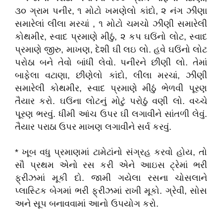
૩૦ ગ્રામ પનીર, ૧ મોટો ખમણેલો કાંદો, ૨ નંગ ઝીણા
સમારેલાં લીલા મરચાં , ૧ મોટો ચમચો ઝીણી સમારેલી
કોથમીર, સ્વાદ પ્રમાણે મીઠું, ૨ કપ ઘઉંનો લોટ, સ્વાદ
પ્રમાણે જીરુ, માખણ, દેશી ઘી લઇ લો. હવે ઘઉંનો લોટ
પરોઠા બને તેવો બાંધી લેવો. પનીરને છીણી લો. તેમાં
બાફેલા વટાણા, છીણેલો કાંદો, લીલા મરચાં, ઝીણી
સમારેલી કોથમીર, સ્વાદ પ્રમાણે મીઠું ભેળવી પૂરણ
તૈયાર કરો. ઘઉંના લોટનું મોટું પરોઠું વણી લો. વચ્ચે
પૂરણ ભરવું. ધીમી આંચ ઉપર ઘી લગાવીને સાંતળી લેવું.
તૈયાર પરાઠા ઉપર માખણ લગાવીને સર્વ કરવું.
* ખૂબ વધુ પ્રમાણમાં ટામેટાંનો સંગ્રહ કરવો હોય, તો
સૌ પ્રથમ એનો રસ કરી એને આઇસ ટ્રેમાં ભરી
ફ્રીઝમાં મૂકી દો. જામી ગયેલા રસના ચોસલાને
પ્લાસ્ટિક બેગમાં ભરી ફ્રીઝમાં રાખી મૂકો. ગ્રેવી, સોસ
અને સૂપ બનાવવામાં આનો ઉપયોગ કરો.