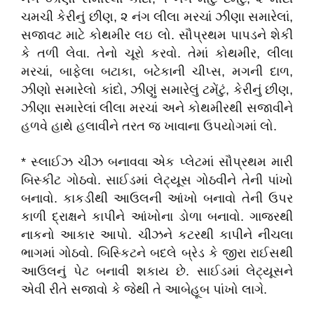
ચમચી કેરીનું છીણ, ૨ નંગ લીલા મરચાં ઝીણા સમારેલાં,
સજાવટ માટે કોથમીર લઇ લો. સૌપ્રથમ પાપડને શેકી
કે તળી લેવા. તેનો ચૂરો કરવો. તેમાં કોથમીર, લીલા
મરચાં, બાફેલા બટાકા, બટેકાની ચીપ્સ, મગની દાળ,
ઝીણો સમારેલો કાંદો, ઝીણું સમારેલું ટમેંટું, કેરીનું છીણ,
ઝીણા સમારેલાં લીલા મરચાં અને કોથમીરથી સજાવીને
હળવે હાથે હલાવીને તરત જ ખાવાના ઉપયોગમાં લો.
* સ્લાઈઝ ચીઝ બનાવવા એક પ્લેટમાં સૌપ્રથમ મારી
બિસ્કીટ ગોઠવો. સાઈડમાં લેટ્યૂસ ગોઠવીને તેની પાંખો
બનાવો. કાકડીથી આઉલની આંખો બનાવો તેની ઉપર
કાળી દ્રાક્ષને કાપીને આંખોના ડોળા બનાવો. ગાજરથી
નાકનો આકાર આપો. ચીઝને કટરથી કાપીને નીચલા
ભાગમાં ગોઠવો. બિસ્કિટને બદલે બ્રેડ કે જીરા રાઈસથી
આઉલનું પેટ બનાવી શકાય છે. સાઈડમાં લેટ્યૂસને
એવી રીતે સજાવો કે જેથી તે આબેહૂબ પાંખો લાગે.