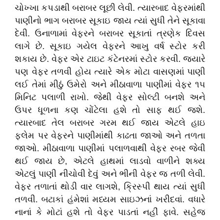
ચોખ્ખા કપડાથી બરાબર લૂછી લેવી. ત્યારબાદ વેફરમાંથી
પાણીનો ભાગ બરાબર સૂકાઇ જાય ત્યાં સુધી તેને સૂકાવા
દેવી. ઉનાળામાં વેફરને બરાબર સૂકાતાં ત્રણેક દિવસ
લાગે છે. સૂકાઇ ગયેલ વેફરને આખુ વર્ષ સ્ટોર કરી
શકાય છે. વેફર એર ટાઇટ કંટેનરમાં સ્ટોર કરવી. જ્યારે
પણ વેફર તળવી હોય ત્યારે એક મોટા વાસણમાં પાણી
લઈ તેમાં મીઠું ઉમેરો અને મીઠાવાળા પાણીમાં વેફર ૧૫
મિનિટ પલાળી રાખો. જેથી વેફર સોલ્ટી બનશે અને
ઉપર ધૂળના કણ ચોંટેલા હશે તો સાફ થઈ જશે.
ત્યારબાદ તેલ બરાબર ગરમ થઈ જાય એટલે હાઇ
ફ્લેમ પર વેફરને પાણીમાંથી કાઢતા જાઓ અને તળતા
જાઓ. મીઠાવાળા પાણીમાં પલાળવાથી વેફર રબર જેવી
થઈ જાય છે, એટલે હાથમાં લાડવો વાળીને શક્ય
એટલું પાણી નીચોવી દેવું અને ભીની વેફર જ તળી લેવી.
વેફર તળાતાં થોડી વાર લાગશે, ક્રિસ્પી થાય ત્યાં સુધી
તળવી. બટાકાં હંમેશાં મધ્યમ સાઇઝનાં ખરીદવાં. વધારે
નાનાં કે મોટાં હશે તો વેફર પાડતાં નહીં ફાવે. સહેજ