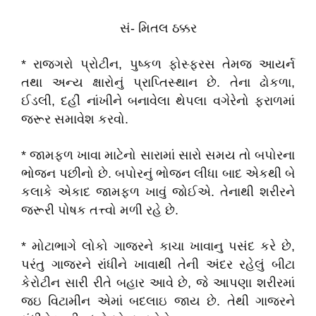
સં- મિતલ ઠક્કર
* રાજગરો પ્રોટીન, પુષ્કળ ફોસ્ફરસ તેમજ આયર્ન
તથા અન્ય ક્ષારોનું પ્રાપ્તિસ્થાન છે. તેના ઢોકળા,
ઈડલી, દહીં નાંખીને બનાવેલા થેપલા વગેરેનો ફરાળમાં
જરૂર સમાવેશ કરવો.
* જામફળ ખાવા માટેનો સારામાં સારો સમય તો બપોરના
ભોજન પછીનો છે. બપોરનું ભોજન લીધા બાદ એકથી બે
કલાકે એકાદ જામફળ ખાવું જોઈએ. તેનાથી શરીરને
જરૂરી પોષક તત્ત્વો મળી રહે છે.
* મોટાભાગે લોકો ગાજરને કાચા ખાવાનુ પસંદ કરે છે,
પરંતુ ગાજરને રાંધીને ખાવાથી તેની અંદર રહેલું બીટા
કેરોટીન સારી રીતે બહાર આવે છે, જે આપણા શરીરમાં
જઇ વિટામીન એમાં બદલાઇ જાય છે. તેથી ગાજરને