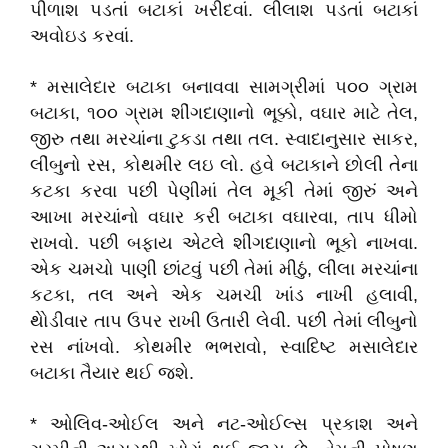
પીળાશ પડતાં બટાકાં ખરીદવાં. લીલાશ પડતાં બટાકાં
અવોઇડ કરવાં.
* મસાલેદાર બટાકા બનાવવા સામગ્રીમાં ૫૦૦ ગ્રામ
બટાકા, ૧૦૦ ગ્રામ શીંગદાણાનો ભૂક્કો, વઘાર માટે તેલ,
જીરુ તથા મરચાંના ટુકડા તથા તલ. સ્વાદાનુસાર સાકર,
લીંબુનો રસ, કોથમીર લઇ લો. હવે બટાકાને છોલી તેના
કટકા કરવા પછી પેણીમાં તેલ મૂકી તેમાં જીરું અને
આખા મરચાંનો વઘાર કરી બટાકા વઘારવા, તાપ ધીમો
રાખવો. પછી બફાય એટલે શીંગદાણાનો ભૂકો નાખવા.
એક ચમચો પાણી છાંટવું પછી તેમાં મીઠું, લીલા મરચાંના
કટકા, તલ અને એક ચમચી ખાંડ નાખી હલાવી,
થોેડીવાર તાપ ઉપર રાખી ઉતારી લેવી. પછી તેમાં લીંબુનો
રસ નાંખવો. કોથમીર ભભરાવો, સ્વાદિષ્ટ મસાલેદાર
બટાકા તૈયાર થઈ જશે.
* ઓલિવ-ઓઈલ અને નટ-ઓઈલ્સ પ્રકાશ અને