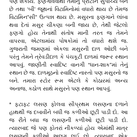
પણ શકાય. ફણગાવવાથી તેમાંનું પ્રોટીન સુપાચ્ય બને
છે તથા ‘બી’ જૂથનાં વિટામિનોમાં વધારો થાય છે તેમજ
વિટામિન”સી” ઉત્પન્ન થાય છે. મસુરના ફણગાને લાંબા
થવા દેતાં મસુર ચીકણા બની જાય છે, તેથી જેટલો
ફણગો હોય તેનાથી સંતોષ માની તરત જ તેમને
વાપરવા, એટલામાંય પોષકોમાં તો વધારો થશે જ.
ગુજરાતી જમણમાં એકલા મસુરની દાળ ઓછી બને
પરંતુ તેમને ત્રેવડીદાળ કે પંચકૂટી દાળમાં જરૂર સ્થાન
આપવું. જાણીતી સ્વાદિષ્ટ વાનગી “ધાન-શાક”માં તેનું
સ્થાન છે જ. દાળમૂઠનો સ્વાદિષ્ટ નાસ્તો પણ મસુરનો જ
બને. તમારા સ્ટોર રૂમ એટલે કે કોઠારમાં અન્ય
અનાજ, કઠોળ સાથે મસુરને પણ સ્થાન આપવું.
* ફટાફટ લસણ ફોલવા સૌપ્રથમ લસણના દળાને
હાથથી જ દબાવીને બધી જ કળીઓ છૂટી પાડી દો. આ
જ રીતે બધા જ લસણની કળીઓ છૂટી પાડી દો.
ત્યારબાદ જે પણ ફોતરાં નીકળ્યાં હોય એમાંથી માત્ર
લસણની કળીઓ અલગ લઈ લો. ત્યારબાદ એક