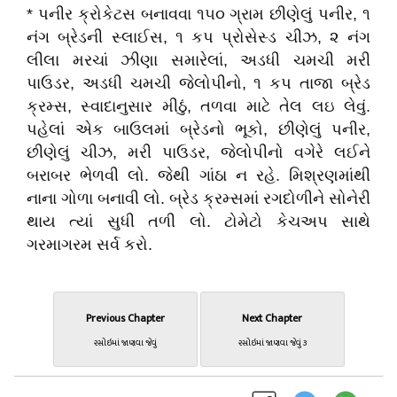
* પનીર ક્રોકેટસ બનાવવા ૧૫૦ ગ્રામ છીણેલું પનીર, ૧
નંગ બ્રેડની સ્લાઈસ, ૧ કપ પ્રોસેસ્ડ ચીઝ, ૨ નંગ
લીલા મરચાં ઝીણા સમારેલાં, અડધી ચમચી મરી
પાઉડર, અડધી ચમચી જેલોપીનો, ૧ કપ તાજા બ્રેડ
ક્રમ્સ, સ્વાદાનુસાર મીઠું, તળવા માટે તેલ લઇ લેવું.
પહેલાં એક બાઉલમાં બ્રેડનો ભૂકો, છીણેલું પનીર,
છીણેલું ચીઝ, મરી પાઉડર, જેલોપીનો વગેરે લઈને
બરાબર ભેળવી લો. જેથી ગાંઠા ન રહે. મિશ્રણમાંથી
નાના ગોળા બનાવી લો. બ્રેડ ક્રમ્સમાં રગદોળીને સોનેરી
થાય ત્યાં સુધી તળી લો. ટોમેટો કેચઅપ સાથે
ગરમાગરમ સર્વ કરો.
Previous Chapter
Next Chapter
રસોઇમાં જાણવા જેવું
રસોઇમાં જાણવા જેવું ૩