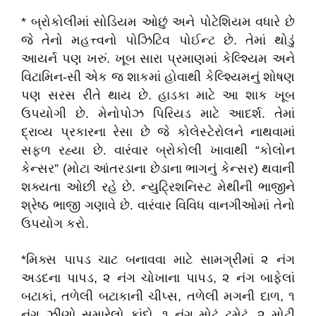
* બ્રોકોલીમાં સોડિયમ ઓછું અને પોટેશિયમ વધારે છે
જે તેનો મહત્ત્વનો પોઝિટિવ પોઈન્ટ છે. તેમાં થોડું
આયર્ન પણ ખરું. ખૂબ સારા પ્રમાણમાં કેલ્શ્યિમ અને
વિટામિન-સી એક જ શાકમાં હોવાથી કેલ્શ્યિમનું શોષણ
પણ સરસ રીતે થાય છે. હાડકા માટે આ શાક ખૂબ
ઉપયોગી છે. મેનોપોઝ પિરિયડ માટે આદર્શ. તેમાં
દ્રાવ્ય પ્રકારના રેસા છે જે કોલેસ્ટેરોલને નાથવામાં
સફળ રહ્યા છે. વારંવાર બ્રોકોલી ખાવાથી “કોલોન
કેન્સર” (મોટા આંતરડાના છેડાના ભાગનું કેન્સર) થવાની
શક્યતા ઓછી રહે છે. ન્યુટ્રિશનિસ્ટ મેથીની ભાજીને
શ્રેષ્ઠ ભાજી ગણાવે છે. વારંવાર વિવિધ વાનગીઓમાં તેનો
ઉપયોગ કરો.
*મિક્સ પાપડ ચાટ બનાવવા માટે સામગ્રીમાં ૨ નંગ
અડદના પાપડ, ૨ નંગ ચોખાના પાપડ, ૨ નંગ બાફેલાં
બટાકાં, તળેલી બટાકાની ચીપ્સ, તળેલી મગની દાળ, ૧
નંગ ઝીણો સમારેલો કાંદો, ૧ નંગ મોટું ટમેટું, ૨ મોટી