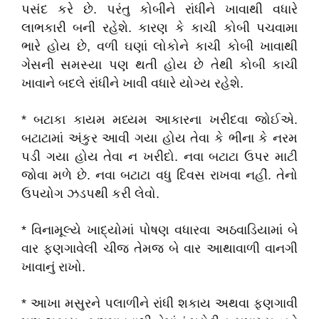
પસંદ કરે છે. પરંતુ કોબીને રાંધીને ખાવાથી વધારે
લાભકારી બની રહેશે. કારણ કે કાચી કોબી પચવામા
ભારે હોય છે, વળી ઘણાં લોકોને કાચી કોબી ખાવાથી
ગેસની સમસ્યા પણ થતી હોય છે તેથી કોબી કાચી
ખાવાને બદલે રાંધીને ખાવી વધારે યોગ્ય રહેશે.
* બટાકા કાયમ મધ્યમ આકારના ખરીદવા જોઈએ.
બટાટામાં અંકુર આવી ગયા હોય તેવા કે ભીના કે નરમ
પડી ગયા હોય તેવા ન ખરીદો. નવા બટાટા ઉપર માટી
જોવા મળે છે. નવા બટાટા વધુ દિવસ રાખવા નહીં. તેનો
ઉપયોગ ઝડપથી કરી લેવો.
* વિનામૂલ્યે ખાદ્યોમાં પોષણ વધારવા અઠવાડિયામાં બે
વાર ફણગાવેલી ચીજ તેમજ બે વાર આથાવાળી વાનગી
ખાવાનું રાખો.
* આખા મસુરને પલાળીને રાંધી શકાય અથવા ફણગાવી