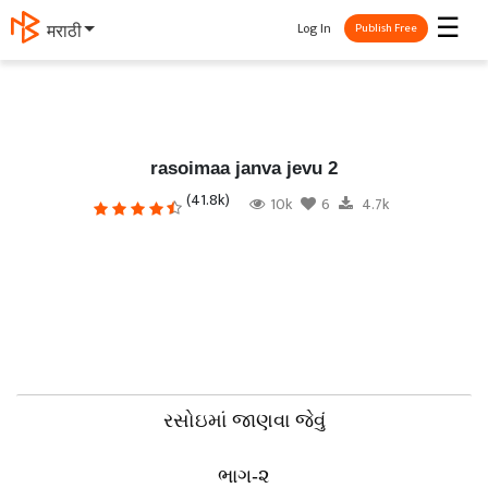
☰
Log In
தமிழ்
Publish Free
rasoimaa janva jevu 2
(41.8k)
10k
6
4.7k
રસોઇમાં જાણવા જેવું
ભાગ-૨