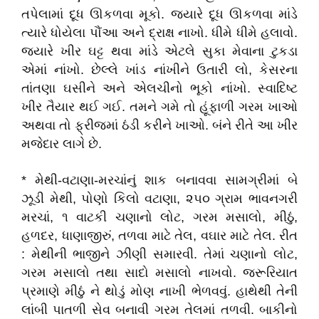
તપેલામાં દૂધ ઊકળવા મૂકો. જ્યારે દૂધ ઊકળવા માંડે
ત્યારે ધોયેલા પૌંઆ અને દ્રાક્ષ નાખો. ધીમે ધીમે હલાવો.
જ્યારે ખીર ઘટ્ટ થવા માંડે એટલે સુકા મેવાના ટુકડા
એમાં નાંખો. છેલ્લે ખાંડ નાંખીને ઉતારી લો, કેસરના
તાંતણા ઘસીને અને એલચીનો ભૂકો નાંખો. સ્વાદિષ્ટ
ખીર તૈયાર થઈ ગઈ. તમને ગમે તો હૂંફાળી ગરમ ખાઓ
અથવા તો ફ્રીજમાં ઠંડી કરીને ખાઓ. બંને રીતે આ ખીર
મજેદાર લાગે છે.
* મેથી-વટાણા-મરચાંનું શાક બનાવવા સામગ્રીમાં બે
ઝૂડી મેથી, પોણો કિલો વટાણા, ૨૫૦ ગ્રામ ભાવનગરી
મરચાં, ૧ વાટકી ચણાનો લોટ, ગરમ મસાલો, મીઠું,
હળદર, ધાણાજીરું, તળવા માટે તેલ, વઘાર માટે તેલ. રીત
: મેથીની ભાજીને ઝીણી સમારવી. તેમાં ચણાનો લોટ,
ગરમ મસાલો તથા સાદો મસાલો નાખવો. જરૂરિયાત
પ્રમાણે મીઠું ને થોડું મોણ નાખી ભેળવવું. હાથેથી તેની
લાંબી પાતળી સેવ બનાવી ગરમ તેલમાં તળવી. બાકીનો