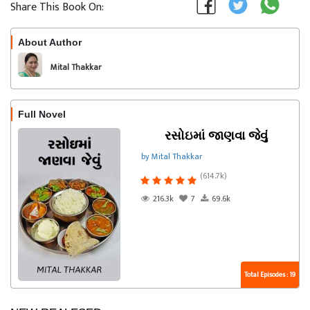
Share This Book On:
About Author
Follow
Mital Thakkar
Full Novel
રસોઇમાં જાણવા જેવું
by Mital Thakkar
(614.7k)
216.3k
7
69.6k
Total Episodes : 19