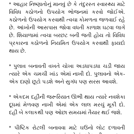
* આહાર નિષ્ણાતોનું માનવું છે કે તંદુરસ્ત સ્વાસ્થ્ય માટે
વિવિધ કઠોળનો ઉપયોગ ભોજનમાં કરવો જોઈએ.
કઠોળનો ઉપયોગ કરવાથી ત્વચા કોમળતા જળવાઈ રહે
છે. આંખોની આસપાસ જોવા વધતી કાળાશ ઘટવા લાગે
છે. શિયાળામાં ત્વચા બરછટ બની જતી હોય તો વિવિધ
પ્રકારના કઠોળનો નિયમિત ઉપયોગ કરવાથી ફાયદો
થાય છે.
* પુલાવ બનાવતી વખતે ચોખા અડધાપડધા ચડી જાય
ત્યારે એક ચમચી ખાંડ એમાં નાખી દો. પુલાવનો એક-
એક દાણો છૂટો પડશે અને સુગંધ પણ સરસ આવશે.
* એકદમ દહીંની જરૂરિયાત ઊભી થાય ત્યારે નવશેકા
દૂધમાં મેળવણ નાખી એમાં એક લાલ મરચું મૂકી દો.
દહીં બે કલાકથી પણ ઓછા સમયમાં તૈયાર થઈ જશે.
* પૌષ્ટિક રોટલી બનાવવા માટે ઘઉંનો લોટ દળાવતી