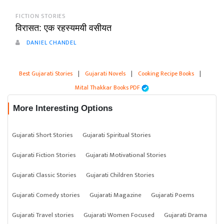
FICTION STORIES
विरासत: एक रहस्यमयी वसीयत
DANIEL CHANDEL
Best Gujarati Stories
|
Gujarati Novels
|
Cooking Recipe Books
|
Mital Thakkar Books PDF
More Interesting Options
Gujarati Short Stories
Gujarati Spiritual Stories
Gujarati Fiction Stories
Gujarati Motivational Stories
Gujarati Classic Stories
Gujarati Children Stories
Gujarati Comedy stories
Gujarati Magazine
Gujarati Poems
Gujarati Travel stories
Gujarati Women Focused
Gujarati Drama