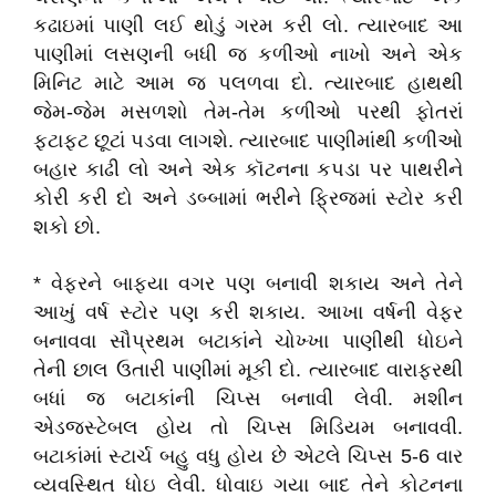
કઢાઇમાં પાણી લઈ થોડું ગરમ કરી લો. ત્યારબાદ આ
પાણીમાં લસણની બધી જ કળીઓ નાખો અને એક
મિનિટ માટે આમ જ પલળવા દો. ત્યારબાદ હાથથી
જેમ-જેમ મસળશો તેમ-તેમ કળીઓ પરથી ફોતરાં
ફટાફટ છૂટાં પડવા લાગશે. ત્યારબાદ પાણીમાંથી કળીઓ
બહાર કાઢી લો અને એક કૉટનના કપડા પર પાથરીને
કોરી કરી દો અને ડબ્બામાં ભરીને ફ્રિજમાં સ્ટોર કરી
શકો છો.
* વેફરને બાફ્યા વગર પણ બનાવી શકાય અને તેને
આખું વર્ષ સ્ટોર પણ કરી શકાય. આખા વર્ષની વેફર
બનાવવા સૌપ્રથમ બટાકાંને ચોખ્ખા પાણીથી ધોઇને
તેની છાલ ઉતારી પાણીમાં મૂકી દો. ત્યારબાદ વારાફરથી
બધાં જ બટાકાંની ચિપ્સ બનાવી લેવી. મશીન
એડજસ્ટેબલ હોય તો ચિપ્સ મિડિયમ બનાવવી.
બટાકાંમાં સ્ટાર્ચ બહુ વધુ હોય છે એટલે ચિપ્સ 5-6 વાર
વ્યવસ્થિત ધોઇ લેવી. ધોવાઇ ગયા બાદ તેને કોટનના