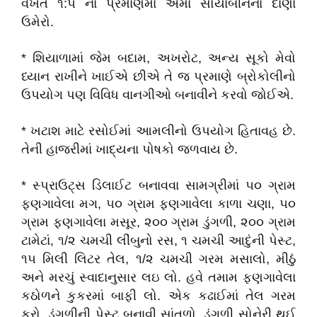
વખતે ૧:૫ ના પ્રમાણમાં એમાં સોયાબીનના દાણા
ઉમેરો.
* શિયાળામાં જેમ બદામ, અખરોટ, અન્ય સૂકો મેવો
ધ્યાન રાખીને ખાઈએ છીએ તે જ પ્રમાણે બ્રોકોલીનો
ઉપયોગ પણ વિવિધ વાનગીઓ બનાવીને કરવો જોઈએ.
* ખટાશ માટે રસોઈમાં આમલીનો ઉપયોગ હિતાવહ છે.
તેની હાજરીમાં ખાદ્યના પોષકો જળવાય છે.
* સ્પ્રાઉટ્સ ડિલાઈટ બનાવવા સામગ્રીમાં ૫૦ ગ્રામ
ફણગાવેલા મગ, ૫૦ ગ્રામ ફણગાવેલા કાળા ચણા, ૫૦
ગ્રામ ફણગાવેલા મસૂર, ૨૦૦ ગ્રામ ડુંગળી, ૨૦૦ ગ્રામ
ટામેટાં, ૧/૨ ચમચી લીંબુનો રસ, ૧ ચમચી આદુંની પેસ્ટ,
૧૫ મિલી લિટર તેલ, ૧/૨ ચમચી ગરમ મસાલો, મીઠું
અને મરચું સ્વાદાનુસાર લઇ લો. હવે તમામ ફણગાવેલા
કઠોળને કુકરમાં બાફી લો. એક કઢાઈમાં તેલ ગરમ
કરો. ડુંગળીની પેસ્ટ બનાવી સાંતળો. ડુંગળી સોનેરી થઈ