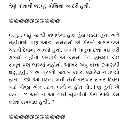
તેણે પોતાની ભરપૂર કોશિશો આદરી હતી.
@@@@@@@@@@
પરંતુ... બહું જલ્દી કાંબલેનાં હાથ હેઠા પડયાં હતાં અને
મહીનાથી પણ ઓછા સમયમાં એ કેસને અભરાઇએ
ચડાવી દેવામાં આવ્યો હતો. કાંબલે ચાહવા છતાં કંઇ કરી
શકયો નહોતો કારણકે એ કેસમાં તેનાં હાથમાં કોઇ
સબૂત પણ લાગ્યાં નહોતાં. આખરે એવું કોના દબાણથી
થયું હતું...? આ પ્રશ્નનો જવાબ કદાચ ક્યારેય ન મળ્યો
હોત... જો આ ઘટના બની તેનાં બરાબર સત્તર દિવસ
બાદ બીજી એક ઘટના બની ન હોત તો...! શું હતી એ
ઘટના...? અને તે આ ગોરી યુવતીનાં કેસ સાથે કેમ
કરતાં સંકળાઇ હતી...?
@@@@@@@@@@@