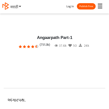
☰
Log In
தமிழ்
Publish Free
Angaarpath Part-1
(751.3k)
37.6k
50
24k
અંગારપથ.