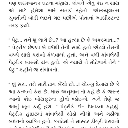
પણ શરમજનક ઘટના ગણાય. કાંબલે એવું કંઇ ન થાય
એ માટે હંમેશા ભારે સતર્ક રહેતો. એમ્બ્યૂલન્સ
યુવતીની બોડી લઇને ગઇ પછીએ પોતાનાં આસીસ્ટન્ટ
તરફ ફર્યો.
“ પેટુ... તને શું લાગે છે..? આ હત્યા છે કે અકસ્માત...?
“ પેટ્રીક છેલ્લા બે વર્ષથી તેની સાથે હતો એટલે તેમની
વચ્ચે સારો ધરોબો કેળવાયો હતો. અને વળી કાંબલેથી
પેટ્રીક ખાસ્સો યંગ હતો. એ ન્યાયે તે મોટેભાગે તેને “
પેટુ “ કહીને જ સંબોધતો.
“ શું સર.. તમે મારી ટાંગ ખેંચો છો...! ચોખ્ખુ દેખાય છે કે
આ કત્લનો કેસ છે. મારું અનુમાન તો કહે છે કે જરૂર
આનો કોઇ બોયફ્રન્ડ હોવો જોઇએ. અને તેણે જ
આનું ખૂન કર્યુ હશે. “ પેટ્રીકે દાંત દેખાડતા કહયું.
પેટ્રીક હાઇટમાં કાંબલેથી થોડો નીચો અને ગઠીલા
બદનનો વ્યક્તિ હતો. કરાટેમાં તે માસ્ટર ડીગ્રી ધરાવતો