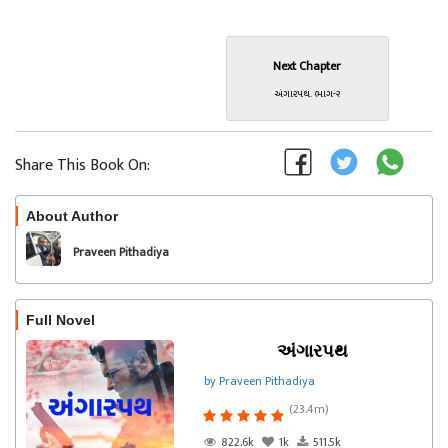
Next Chapter
અંગારપથ. ભાગ-૨
Share This Book On:
About Author
Follow
Praveen Pithadiya
Full Novel
અંગારપથ
by Praveen Pithadiya
(23.4m)
822.6k
1k
511.5k