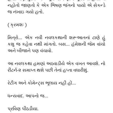
નહોતો જાણતો કે એક ભિષણ જંગનો પાયો એ સેકન્ડે
જ નંખાઇ ગયો હતો.
( ક્રમશઃ )
મિત્રો... એક નવી નવલકથાની શરૂઆતનાં ટાણે હું
કશુ જ કહેવા નથી માંગતો. બસ... હંમેશની જેમ વાંચો
અને બીજાને પણ વંચાવો.
આ નવલકથા હમણાં અઠવાડીયે એક વખત આવશે. નો
રીટર્ન-૨ સમાપ્ત થશે પછી તેનાં હપ્તા વધારીશું.
રેટીંગ અને કોમેન્ટ્સ ભૂલાય નહી હોં...
ધન્યવાદ. આપનો જ...
પ્રવિણ પીઠડીયા.