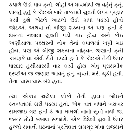
કપાળે ઉંડો ઘાવ હતો. લોહી એ ધાવમાંથી જ વહેતું હતું.
લાગતું હતું કે કોઇએ ભારે તાકતથી યુવતી ઉપર પ્રહાર
કર્યો હશે એટલે આટલો ઉંડો કાપો પડયો હોવો
જોઇએ. અથવા તો બીજી શક્યતા એ પણ હતી કે
દારૂનાં નશામાં યુવતી પડી ગઇ હોય અને કોઇ
અણીયાળા પથ્થરની નોક તેનાં કપાળમાં ખૂંપી ગઇ
હોય. પણ એ બીજી શકયતા નહિવત જણાતી હતી
કારણકે ઘા એવી રીતે પડયો હતો કે કોઇએ તેની ઉપર
ધારદાર હથીયારથી વાર કર્યો હોય એવું પ્રાથમીક
દ્રષ્ટીએ જ જણાઇ આવતું હતું. યુવતી મરી ચૂકી હતી.
તેનાં શ્વાસાશ્વાસ બંધ હતાં.
ત્યાં એકઠા થયેલાં લોકો તેની હાલત જોઇને
સ્તબ્ધતામાં સરી પડયા હતાં. એક વાત બધાને બરાબર
સમજાઇ ગઇ હતી કે આ મામલો નાનો સૂનો નથી જ.
જરૂર મોટી બબાલ સર્જાશે. એક વિદેશી યુવતી ઉપર
હલ્લો થવાની ઘટનાનાં પ્રતિઘાત સમગ્ર ગોવા રાજ્યને