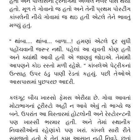
હતો અને પોલીસની ટ્રેનીગમાં અવ્વલ નંબરે પાસ થયો
હતો. મૂળ તે ગોવાનો જ હતો અને તેની પ્રથમ પોસ્ટીંગ
કાંબલેની નીચે ગોવામાં જ થઇ હતી એટલે તેને ભાવતું
મળ્યું હતું.
“ થાંબા.... થાંબા... બાળા...! હમણાં એટલે દૂર સુધી
પહોંચવાની જરૂર નથી. પહેલાં આ યુવતી કોણ હતી
અને ક્યાંથી આવી હતી એ જાણવું જોઇએ. તેમાંથી
આપણને કોઇ રસ્તો મળી રહેશે. “ કાંબલેએ પેટ્રીકનાં
ઉત્સાહ ઉપર ઠંડુ પાણી રેડતાં કહયું. પછી તેઓએ
આસપાસમાં પુછપરછ આદરી.
કલંગૂટ બીચ ખાસ્સો ફેમસ એરીયા છે. ગોવા આવતાં
મોટાભાગનાં ટૂરીસ્ટો અહી ન આવે એવું તો ભાગ્યે જ
બને. ઉપરાંત આ વિસ્તારમાં હોટલોની અને રેસ્ટોરન્ટની
પણ ખાસ્સી ભરમાર હતી. અને તેમાં સ્થાનીક
નિવાસીઓનાં રહેણાંકો પણ ખરાં. કાંબલે સારી રીતે
સમજતો હતો કે તેનું કામ આસાન નહી નિવડે. છતાં