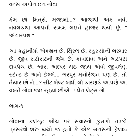
વન્સ અપોન ઇન ગોવા
કેમ છો મિત્રો, મજામાં...? આજથી એક નવી
નવલકથા આપની સમક્ષ લઇને હાજર થયો છું. “
અંગારપથ “
આ કહાનીમાં એકશન છે, થ્રિલ છે, રહસ્યોની ભરમાર
છે, જીવ સટોસટની જંગ છે, કાવાદાવા અને અટપટા
દાવપેચ છે, શ્વાસ અધ્ધર થઇ જાય એવાં જીવલેણ
સ્ટંન્ટ છે અને છેલ્લે... ભરપુર મનોરંજન પણ છે. તો
તૈયાર છો ને...? સીટ બેલ્ટ બાંધી લો કારણકે આપણે આ
વખતે ગોવા જઇ રહયાં છીએ...! ધેન લેટ્સ ગો...
ભાગ-૧
ગોવાનાં કલંગૂટ બીચ પર સવારનો કુમળો તડકો
પ્રસરવો શરૂ થયો જ હતો કે એક સનસની ફેલાઇ