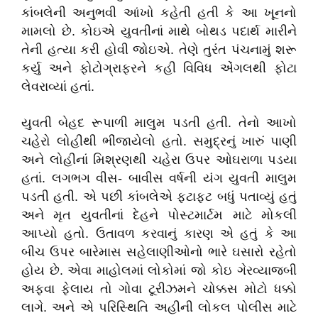
કાંબલેની અનુભવી આંખો કહેતી હતી કે આ ખૂનનો
મામલો છે. કોઇએ યુવતીનાં માથે બોથડ પદાર્થ મારીને
તેની હત્યા કરી હોવી જોઇએ. તેણે તુરંત પંચનામું શરૂ
કર્યુ અને ફોટોગ્રાફરને કહી વિવિધ એંગલથી ફોટા
લેવરાવ્યાં હતાં.
યુવતી બેહદ રૂપાળી માલુમ પડતી હતી. તેનો આખો
ચહેરો લોહીથી ભીંજાયેલો હતો. સમુદ્રનું ખારું પાણી
અને લોહીનાં મિશ્રણથી ચહેરા ઉપર ઓઘરાળા પડયા
હતાં. લગભગ વીસ- બાવીસ વર્ષની યંગ યુવતી માલુમ
પડતી હતી. એ પછી કાંબલેએ ફટાફટ બધું પતાવ્યું હતું
અને મૃત યુવતીનાં દેહને પોસ્ટમાર્ટમ માટે મોકલી
આપ્યો હતો. ઉતાવળ કરવાનું કારણ એ હતું કે આ
બીચ ઉપર બારેમાસ સહેલાણીઓનો ભારે ઘસારો રહેતો
હોય છે. એવા માહોલમાં લોકોમાં જો કોઇ ગેરવ્યાજબી
અફવા ફેલાય તો ગોવા ટૂરીઝમને ચોક્કસ મોટો ધક્કો
લાગે. અને એ પરિસ્થિતિ અહીની લોકલ પોલીસ માટે