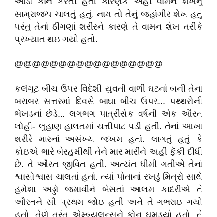
આડા કાન કરતી હતી કારણકે અહીં વામન શેખનું
સામ્રાજ્ય ચાલતું હતું. નામ તો તેનું જહાંગીર શેખ હતું
પરંતુ તેનાં ઠીંગણાં શરીરને કારણે તે વામન શેખ તરીકે
પ્રખ્યાત થઇ ગયો હતો.
@@@@@@@@@@@@@@@@@
કલંગૂટ બીચ ઉપર વિદેશી યુવતી વાળી ઘટનાં બની તેનાં
બરાબર સત્તરમાં દિવસે બાઘા બીચ ઉપર... પથ્થરોની
ભેખડનાં છેડે... લગભગ પાત્રીસેક વર્ષની એક ઔરત
લોહી- લુહાણ હાલતમાં ચત્તીપાટ પડી હતી. તેનાં આખા
શરીરે મારનાં અસંખ્ય જખમ હતાં. લાગતું હતું કે
કોઇએ ભારે બેરહમીથી તેને માર મારીને અહી ફેંકી દીધી
છે. તે ઔરત જીવિત હતી. અત્યંત ધીમી ગતીએ તેનાં
શ્વાસોશ્વાસ ચાલતાં હતાં. ત્યાં પોતાનાં રખડું મિત્રો સાથે
હંમેશા અડ્ડો જમાવીને બેસતાં આલમ કાદરીએ તે
ઔરતને સૌ પ્રથમ જોઇ હતી અને તે ગભરાઇ ગયો
હતો. તેણે તુરંત એમ્બ્યૂલન્સને ફોન ઘૂમડયો હતો. તે