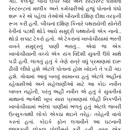
ગઇ. કલંગૂટ બીચ ઉપર બાર અને રેસ્ટોરન્ટ ધરાવતાં
રેસ્ટરન્ટનાં માલીક અને કર્મચારીઓ હજું પોતાનો ધંધો
શરૂ કરે એ પહેલાં તેઓએ બીચની દક્ષિણ દીશા તરફની
રૂખ કરી હતી. બીચનાં દક્ષિણ કિનારે પથરાયેલી સોનેરી
રેતીનાં પટથી થોડે આઘે સમુદ્રી પથ્થરોનો એક નાનો..
થોડો સપાટ ટેકરો હતો. એ ટેકરાનાં ખાબોચીયામાં ભરતી
વખતે સમુદ્રનું પાણી ભરાતું... એવાં જ એક
ખાબોચીયાની વચ્ચે એક યંગ વિદેશી યુવતી ઉંધે માથે
પડી હતી. લાગતું હતું કે તેણે રાત્રે વધું પ્રમાણમાં દારૂ
ઢીંચી લીધો હશે એટલે પોતાનાં હોશ ખોઇને તે પડી ગઇ
હશે. ગોવામાં આવું બનવું સામાન્ય હતું એટલે અહીનાં
રહેવાસીઓ અને સહેલાણીઓ માટે આ કોઇ નવીન
બાબત નહોતી, પરંતુ અહીં નવીન એ હતું કે યુવતીનાં
માથાનાં ભાગેથી ખૂબ સારા પ્રમાણમાં લોહી નિકળીને
ખાબોચીયામાં ભરેલાં પાણીમાં ભળતું હતું એટલે જબરી
ઉત્સુકતાથી લોકો એકઠા થઇને તરેહ- તરેહની વાતો
કરતાં હતાં. કોઇકે ફોન લગાવીને આ ઘટનાની
જાણકારી લોકલ પોલીસને કરી હતી. તરત એક