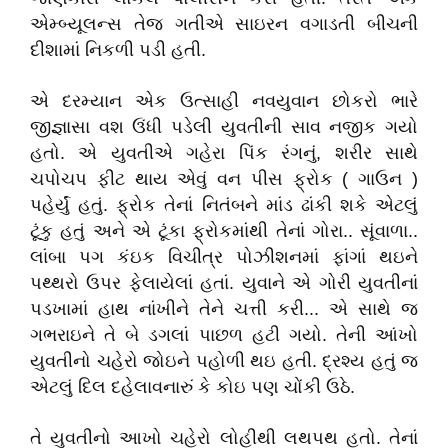
એમ્બ્યૂલન્સ તેજ ગતીએ સાઇરન વગાડતી બીચની
દીશામાં નિકળી પડી હતી.
એ દરમ્યાન એક ઉત્સાહી નવયુવાન છોકરો ભારે
જીજ્ઞાસા વશ ઉંધી પડેલી યુવતીની સાવ નજીક ગયો
હતો. એ યુવતીએ ગહેરા પિંક રંગનું, શરીર સાથે
ચપોચપ ફીટ થાય એવું વન પીસ ફ્રોક ( ગાઉન )
પહેર્યું હતું. ફ્રોક તેનાં નિતંબને માંડ ઢાંકી શકે એટલું
ટૂંકુ હતું અને એ ટૂંકા ફ્રોકમાંથી તેનાં ગોરા.. સૂંવાળા..
લાંબા પગ કંઇક વિચીત્ર પોઝીશનમાં ફાંગાં થઇને
પથ્થરો ઉપર ફેલાયેલાં હતાં. યુવાને એ ગોરી યુવતીનાં
પડખામાં હાથ નાંખીને તેને ચત્તી કરી... એ સાથે જ
ગભરાઇને તે બે ડગલાં પાછળ હટી ગયો. તેની આંખો
યુવતીનો ચહેરો જોઇને પહોળી થઇ હતી. દ્રશ્ય હતું જ
એટલું દિલ દહેલાવનારું કે કોઇ પણ ચોંકી ઉઠે.
તે યુવતીનો આખો ચહેરો લોહીથી લથપથ હતો. તેનાં