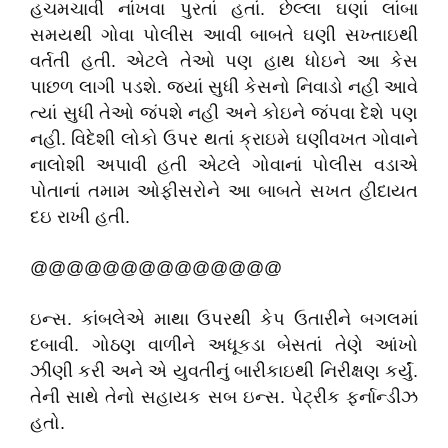
હચમચાવી નાંખવા પુરતાં હતાં. છેલ્લા ઘણાં લાંબા
સમયથી ગોવા પોલીસ આવી બાબતે ઘણી સખ્તાઇથી
વર્તતી હતી. એટલે તેઓ પણ હાથ ધોઇને આ કેસ
પાછળ લાગી પડશે. જ્યાં સુધી કેસનો નિવાડો નહી આવે
ત્યાં સુધી તેઓ જંપશે નહી અને કોઇને જંપવા દેશે પણ
નહી. વિદેશી લોકો ઉપર થતાં ક્રાઇમે ઘણીવખત ગોવાને
નાલોશી અપાવી હતી એટલે ગોવાનાં પોલીસ વડાએ
પોતાનાં તમામ ઓફીસરોને આ બાબતે સખત હીદાયત
દઇ રાખી હતી.
@@@@@@@@@@@@@@
ઇન્સ. કાંબલેએ માથા ઉપરથી કેપ ઉતારીને બગલમાં
દબાવી. ગોઠણ વાળીને અધૂકડા બેસતાં તેણે આંખો
ઝીણી કરી અને એ યુવતીનું બારીકાઇથી નિરીક્ષણ કર્યું.
તેની સાથે તેનો સહાયક સબ ઇન્સ. પેટ્રીક ફર્નાન્ડીઝ
હતો.