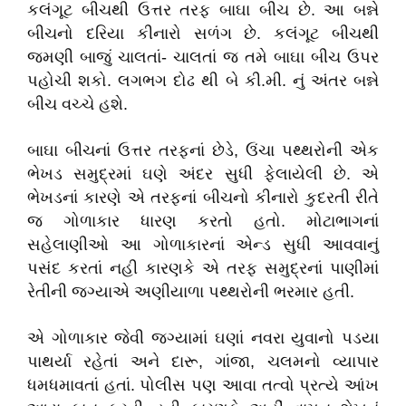
કલંગૂટ બીચથી ઉત્તર તરફ બાઘા બીચ છે. આ બન્ને
બીચનો દરિયા કીનારો સળંગ છે. કલંગૂટ બીચથી
જમણી બાજું ચાલતાં- ચાલતાં જ તમે બાઘા બીચ ઉપર
પહોચી શકો. લગભગ દોઢ થી બે કી.મી. નું અંતર બન્ને
બીચ વચ્ચે હશે.
બાઘા બીચનાં ઉત્તર તરફનાં છેડે, ઉંચા પથ્થરોની એક
ભેખડ સમુદ્રમાં ઘણે અંદર સુધી ફેલાયેલી છે. એ
ભેખડનાં કારણે એ તરફનાં બીચનો કીનારો કુદરતી રીતે
જ ગોળાકાર ધારણ કરતો હતો. મોટાભાગનાં
સહેલાણીઓ આ ગોળાકારનાં એન્ડ સુધી આવવાનું
પસંદ કરતાં નહી કારણકે એ તરફ સમુદ્રનાં પાણીમાં
રેતીની જગ્યાએ અણીયાળા પથ્થરોની ભરમાર હતી.
એ ગોળાકાર જેવી જગ્યામાં ઘણાં નવરા યુવાનો પડયા
પાથર્યા રહેતાં અને દારૂ, ગાંજા, ચલમનો વ્યાપાર
ધમધમાવતાં હતાં. પોલીસ પણ આવા તત્વો પ્રત્યે આંખ