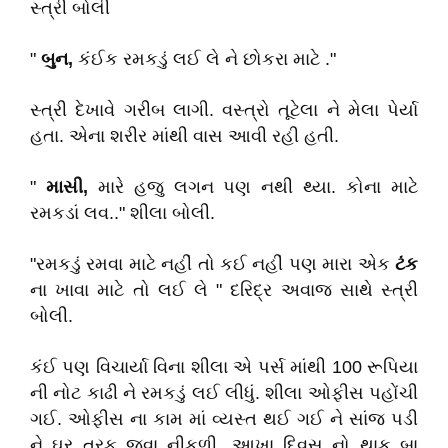
સ્ત્રી બોલી
"
બુન,
કંઈક રમકડું લઈ લે ને છોકરા માટે ."
સ્ત્રી દેખાવે ગરીબ લાગી. વસ્ત્રો તૂટેલા ને મેલા પેર્યા
હતા. એના શરીર માંથી વાસ આવી રહી હતી.
"
માસી,
મારે હજુ લગન પણ નથી થ્યા. કોના માટે
રમકડાં લવ.." શીલા બોલી.
"રમકડું રમવા માટે નહીં તો કઈ નહીં પણ મારા એક
ટંક
ના ખાવા માટે તો લઈ લે " દરિદ્ર અવાજ સાથે સ્ત્રી
બોલી.
કંઈ પણ વિચાર્યા વિના શીલા એ પર્સ માંથી 100 રૂપિયા
ની નોટ કાઢી ને રમકડું લઈ લીધું. શીલા ઓફીસ પહોંચી
ગઈ. ઓફીસ ના કામ માં વ્યસ્ત થઈ ગઈ ને સાંજ પડી
ને ઘર તરફ જવા નીકળી. આખા દિવસ નો થાક બા