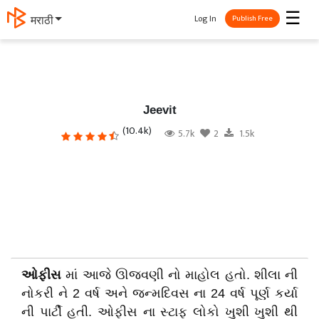
☰
Log In
தமிழ்
Publish Free
Jeevit
(10.4k)
5.7k
2
1.5k
ઓફીસ
માં આજે ઊજવણી નો માહોલ હતો. શીલા ની
નોકરી ને 2 વર્ષ અને જન્મદિવસ ના 24 વર્ષ પૂર્ણ કર્યા
ની પાર્ટી હતી. ઓફીસ ના સ્ટાફ લોકો ખુશી ખુશી થી