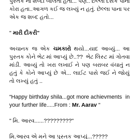
પુસ્તક ના શબ્દો બોલતા હતા... પણ.. છેલ્લા દસેક પાનાં
કોરા હતા..આગળ કઈ જ લખ્યું ન હતું. છેલ્લા પાના પર
એક જ શબ્દ હતો...
"
મારી
દીકરી"
અચાનક જ એક
ચમકારો
થયો...યાદ આવ્યું... આ
પુસ્તક કોને ભેટ માં આપ્યું છે..?? ભેટ લિસ્ટ માં ગોતવા
માંડી. આવ્યું તો ખરા લખાઈ ને પણ બરાબર વંચાતું ન
હતું કે કોને આપ્યું છે એ... લાઈટ પાસે જઈ ને જોયું
તો લખ્યું હતું ..
"Happy birthday shila...got more achievments in
your further life.....From :
Mr.
Aarav
"
" મિ. આરવ......?????????"
મિ.આરવ એ મને આ પુસ્તક આપ્યું...?????