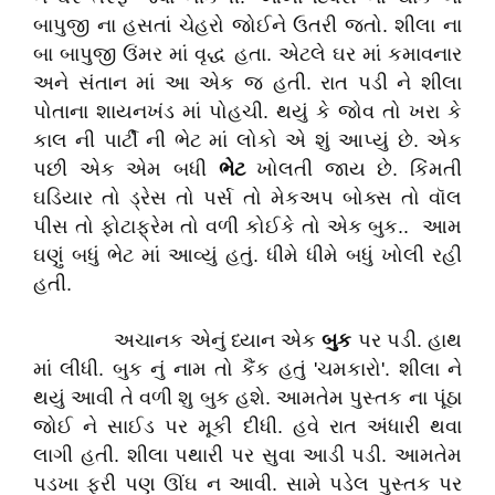
બાપુજી ના હસતાં ચેહરો જોઈને ઉતરી જતો. શીલા ના
બા બાપુજી ઉંમર માં વૃદ્ધ હતા. એટલે ઘર માં કમાવનાર
અને સંતાન માં આ એક જ હતી. રાત પડી ને શીલા
પોતાના શાયનખંડ માં પોહચી. થયું કે જોવ તો ખરા કે
કાલ ની પાર્ટી ની ભેટ માં લોકો એ શું આપ્યું છે. એક
પછી એક એમ બધી
ભેટ
ખોલતી જાય છે. કિંમતી
ઘડિયાર તો ડ્રેસ તો પર્સ તો મેકઅપ બોક્સ તો વૉલ
પીસ તો ફોટાફ્રેમ તો વળી કોઈકે તો એક બુક.. આમ
ઘણું બધું ભેટ માં આવ્યું હતું. ધીમે ધીમે બધું ખોલી રહી
હતી.
અચાનક એનું ધ્યાન એક
બુક
પર પડી. હાથ
માં લીધી. બુક નું નામ તો કૈંક હતું 'ચમકારો'. શીલા ને
થયું આવી તે વળી શુ બુક હશે. આમતેમ પુસ્તક ના પૂંઠા
જોઈ ને સાઈડ પર મૂકી દીધી. હવે રાત અંધારી થવા
લાગી હતી. શીલા પથારી પર સુવા આડી પડી. આમતેમ
પડખા ફરી પણ ઊંઘ ન આવી. સામે પડેલ પુસ્તક પર