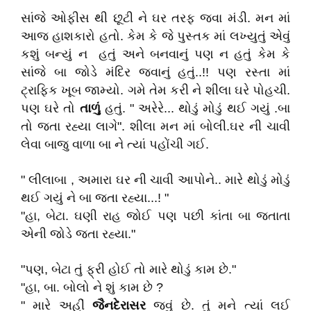
સાંજે ઓફીસ થી છૂટી ને ઘર તરફ જવા મંડી. મન માં
આજ હાશકારો હતો. કેમ કે જે પુસ્તક માં લખ્યુતું એવું
કશું બન્યું ન હતું અને બનવાનું પણ ન હતું કેમ કે
સાંજે બા જોડે મંદિર જવાનું હતું..!! પણ રસ્તા માં
ટ્રાફિક ખૂબ જામ્યો. ગમે તેમ કરી ને શીલા ઘરે પોહચી.
પણ ઘરે તો
તાળું
હતું. " અરેરે... થોડું મોડું થઈ ગયું .બા
તો જતા રહ્યા લાગે". શીલા મન માં બોલી.ઘર ની ચાવી
લેવા બાજુ વાળા બા ને ત્યાં પહોંચી ગઈ.
" લીલાબા , અમારા ઘર ની ચાવી આપોને.. મારે થોડું મોડું
થઈ ગયું ને બા જતા રહ્યા...! "
"હા, બેટા. ઘણી રાહ જોઈ પણ પછી કાંતા બા જતાતા
એની જોડે જતા રહ્યા."
"પણ, બેટા તું ફ્રી હોઈ તો મારે થોડું કામ છે."
"હા, બા. બોલો ને શું કામ છે ?
" મારે અહીં
જૈનદેરાસર
જવું છે. તું મને ત્યાં લઈ