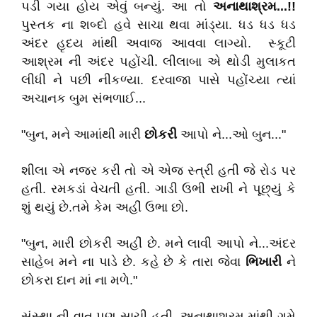
પડી ગયા હોય એવું બન્યું. આ તો
અનાથાશ્રમ...!!
પુસ્તક ના શબ્દો હવે સાચા થવા માંડ્યા. ધડ ધડ ધડ
અંદર હૃદય માંથી અવાજ આવવા લાગ્યો. સ્કૂટી
આશ્રમ ની અંદર પહોંચી. લીલાબા એ થોડી મુલાકત
લીધી ને પછી નીકળ્યા. દરવાજા પાસે પહોંચ્યા ત્યાં
અચાનક બુમ સંભળાઈ...
"બુન, મને આમાંથી મારી
છોકરી
આપો ને...ઓ બુન..."
શીલા એ નજર કરી તો એ એજ સ્ત્રી હતી જે રોડ પર
હતી. રમકડાં વેચતી હતી. ગાડી ઉભી રાખી ને પૂછ્યું કે
શું થયું છે.તમે કેમ અહીં ઉભા છો.
"બુન, મારી છોકરી અહીં છે. મને લાવી આપો ને...અંદર
સાહેબ મને ના પાડે છે. કહે છે કે તારા જેવા
ભિખારી
ને
છોકરા દાન માં ના મળે."
સંસ્થા ની વાત પણ સાચી હતી. અનાથાશ્રમ માંથી ગમે