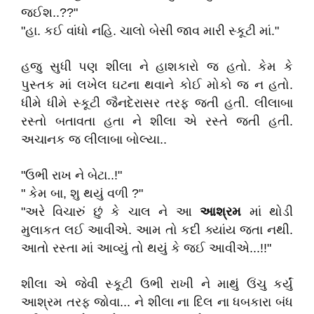
જઈશ..??"
"હા. કઈ વાંધો નહિ. ચાલો બેસી જાવ મારી સ્કૂટી માં."
હજુ સુધી પણ શીલા ને હાશકારો જ હતો. કેમ કે
પુસ્તક માં લખેલ ઘટના થવાને કોઈ મોકો જ ન હતો.
ધીમે ધીમે સ્કૂટી જૈનદેરાસર તરફ જતી હતી. લીલાબા
રસ્તો બતાવતા હતા ને શીલા એ રસ્તે જતી હતી.
અચાનક જ લીલાબા બોલ્યા..
"ઉભી રાખ ને બેટા..!"
" કેમ બા, શુ થયું વળી ?"
"અરે વિચારું છું કે ચાલ ને આ
આશ્રમ
માં થોડી
મુલાકત લઈ આવીએ. આમ તો કદી ક્યાંય જતા નથી.
આતો રસ્તા માં આવ્યું તો થયું કે જઈ આવીએ...!!"
શીલા એ જેવી સ્કૂટી ઉભી રાખી ને માથું ઉંચુ કર્યું
આશ્રમ તરફ જોવા... ને શીલા ના દિલ ના ધબકારા બંધ