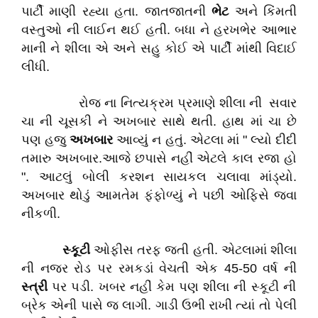
પાર્ટી માણી રહ્યા હતા. જાતજાતની
ભેટ
અને કિંમતી
વસ્તુઓ ની લાઈન થઈ હતી. બધા ને હરખભેર આભાર
માની ને શીલા એ અને સહુ કોઈ એ પાર્ટી માંથી વિદાઈ
લીધી.
રોજ ના નિત્યક્રમ પ્રમાણે શીલા ની સવાર
ચા ની ચૂસકી ને અખબાર સાથે થતી. હાથ માં ચા છે
પણ હજુ
અખબાર
આવ્યું ન હતું. એટલા માં " લ્યો દીદી
તમારુ અખબાર.આજે છપાસે નહીં એટલે કાલ રજા હો
". આટલું બોલી કરશન સાયકલ ચલાવા માંડ્યો.
અખબાર થોડું આમતેમ ફંફોળ્યું ને પછી ઓફિસે જવા
નીકળી.
સ્કૂટી
ઓફીસ તરફ જતી હતી. એટલામાં શીલા
ની નજર રોડ પર રમકડાં વેચતી એક 45-50 વર્ષ ની
સ્ત્રી
પર પડી. ખબર નહીં કેમ પણ શીલા ની સ્કૂટી ની
બ્રેક એની પાસે જ લાગી. ગાડી ઉભી રાખી ત્યાં તો પેલી