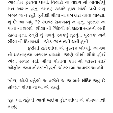
આમતેમ ફેરવવા લાગી. વિચારો ના વાદળ માં ખોવાયેલું
મન અશાંત હતું. રમકડું કયારે હાથ માંથી પડી ગયું
ખબર જ ન રહી. ફરીથી શીલા ના ધબકારા વધવા લાગ્યા.
શું છે આ બધું ?? કઇંજ સમજાતું ન હતું. પુસ્તક ના
પાનાં ના શબ્દો શીલા ની જિંદગી માં
ઘટના
સ્વરૂપે બની
રહ્યા હતા. સ્ત્રી નું મળવું, રમકડું તૂટવું... પુસ્તક અને
શીલા ની દિનચર્યા... એક જ સરખી થતી હતી.
ફરીથી રાતે શીલા એ પુસ્તક ખોલ્યું. આગળ
નો ઘટનાક્રમ બરાબર વાંચ્યો. જાણે ગોખી લીધો હોઈ
એમ. સવાર પડી. શીલા પોતાના કામ માં વ્યસ્ત થઈ
ઓફીસ જવા નીકળતી હતી એટલા માં અવાજ આવ્યો
"બેટા, થોડી વહેલી આવજેને આજ મારે
મંદિર
જવું છે
સાંજે." શીલા ના બા એ કહ્યું.
"હા, બા. વહેલી આવી જઈશ હો." શીલા એ કોમળતાથી
કહ્યું.