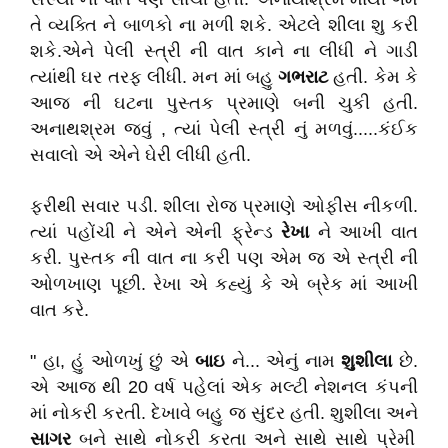
તે વ્યક્તિ ને બાળકો ના મળી શકે. એટલે શીલા શુ કરી
શકે.એને પેલી સ્ત્રી ની વાત કાને ના લીધી ને ગાડી
ત્યાંથી ઘર તરફ લીધી. મન માં બહુ
ગભરાટ
હતી. કેમ કે
આજ ની ઘટના પુસ્તક પ્રમાણે બની ચુકી હતી.
અનાથશ્રમ જવું , ત્યાં પેલી સ્ત્રી નું મળવું.....કંઈક
સવાલો એ એને ઘેરી લીધી હતી.
ફરીથી સવાર પડી. શીલા રોજ પ્રમાણે ઓફીસ નીકળી.
ત્યાં પહોંચી ને એને એની ફ્રેન્ડ
રેખા
ને આખી વાત
કરી. પુસ્તક ની વાત ના કરી પણ એમ જ એ સ્ત્રી ની
ઓળખાણ પૂછી. રેખા એ કહ્યું કે એ બ્રેક માં આખી
વાત કરે.
" હા, હું ઓળખું છું એ
બાઇ
ને... એનું નામ
શુશીલા
છે.
એ આજ થી 20 વર્ષ પહેલાં એક મલ્ટી નેશનલ કંપની
માં નોકરી કરતી. દેખાવે બહુ જ સુંદર હતી. શુશીલા અને
સાગર
બને સાથે નોકરી કરતા અને સાથે સાથે પ્રેમી