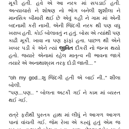
મૂકી હતી. હવે એ આ નરક માં સપડાઈ હતી.
અત્યાચારો ને શોષણ નો ભોગ બનેલી શુશીલા ને
માનસિક બીમારી થઈ છે એવું કહી ને ગામ માં એની
બદનામી કરી નાખી. એની જિંદગી નરક થી પણ વધુ
ખરાબ હતી. કોઈ બોલાવતું ન હતું. બોસ એ ત્યાંથી પણ
કાઢી મૂકી. ખાવા ના પણ ફાંફાં હતા. પાછળ થી એને
ખબર પડી કે એને ત્યાં
જીવિત
દીકરી નો જન્મ થયો
હતો. જયારે એનામાં રહેલ માતૃત્વ ની ભાવના જાગે
તયારે એ અનાથાશ્રમ તરફ દોડી જાતી... "
"oh my god...શુ જિંદગી હતી એ બાઈ ની.." શીલા
બોલી.
"પણ...પણ.. " બોલતા અટકી ગઈ ને કામ માં વ્યસ્ત
થઈ ગઈ.
રાત્રે ફરીથી પુસ્તક હાથ માં લીધું ને આગળ આગળ
પાનાં વાંચતી ગઈ. જેમ રેખા એ કહ્યું હતું એમ જ