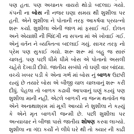
પણ હતા. પણ અચાનક વાયરો થોડો બદલાઇ ગયો.
કંપની ના
બોસ
ની નજર ઘણા સમય થી શુશીલા પર
હતી. એને શુશીલા ને પોતાની તરફ આકર્ષવા પ્રયત્નો
શરૂ કર્યા. શુશીલા એની જાળ માં ફસાઈ ગઈ. દોલત
અને એયાશી ની જિંદગી ના સપના માં એ ખોવાઈ ગઈ.
એનું વર્તન ને વ્યક્તિત્વ બદલાઈ ગયું. સાગર તરફ નો
પ્રેમ પણ સુકાઈ ગયો. શરૂ શરૂ માં બહુ જ સારું
ચાલતું. પણ પછી ધીમે ધીમે બોસ એ પોતાનો અસલી
ચહેરો દેખાડી દીધો. જાતીય સબંધો તો ઘણી વાર બાંધ્યા.
વચ્ચે ખબર પડી કે એના ગર્ભ માં બોસ નું
બાળક
ઉછરી
રહ્યું છે તયારે બોસ એ બીજી ચાલ ચાલવાનું શરૂ કરી
દીધું. પેહલા તો બાળક કઢાવી આપવાનું ઘણું કહ્યું પણ
શુશીલા માની નહીં. એટલે બાળકી ના જન્મ થતાંવેંત જ
એને અનાથાશ્રમ માં મૂકી આવ્યો ને શુશીલા ને કહ્યું
કે એને મૃત બાળકી જન્મી છે. પછી શુશીલા પર
અત્યાચાર ને બીજા પાસે જાતીય
શોષણ
કરવા લાગ્યો.
શુશીલા ના ગંદા કર્યો ને લીધે ઘરે થી તો ક્યાર ની કાઢી