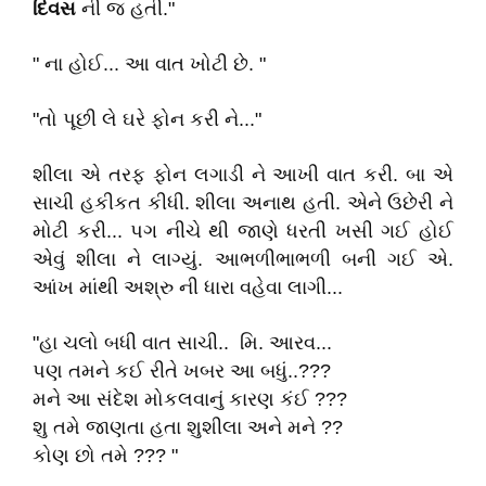
દિવસ
ની જ હતી."
" ના હોઈ... આ વાત ખોટી છે. "
"તો પૂછી લે ઘરે ફોન કરી ને..."
શીલા એ તરફ ફોન લગાડી ને આખી વાત કરી. બા એ
સાચી હકીકત કીધી. શીલા અનાથ હતી. એને ઉછેરી ને
મોટી કરી... પગ નીચે થી જાણે ધરતી ખસી ગઈ હોઈ
એવું શીલા ને લાગ્યું. આભળીભાભળી બની ગઈ એ.
આંખ માંથી અશ્રુ ની ધારા વહેવા લાગી...
"હા ચલો બધી વાત સાચી.. મિ. આરવ...
પણ તમને કઈ રીતે ખબર આ બધું..???
મને આ સંદેશ મોકલવાનું કારણ કંઈ ???
શુ તમે જાણતા હતા શુશીલા અને મને ??
કોણ છો તમે ??? "