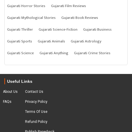
Gujarati Horror Stories
Gujarati Film Reviews
Gujarati Mythological Stories
Gujarati Book Reviews
Gujarati Thriller
Gujarati Science-Fiction
Gujarati Business
Gujarati Sports
Gujarati Animals
Gujarati Astrology
Gujarati Science
Gujarati Anything
Gujarati Crime Stories
Useful Links
About Us
Contact Us
FAQs
Privacy Policy
Terms Of Use
Refund Policy
Publish Paperback