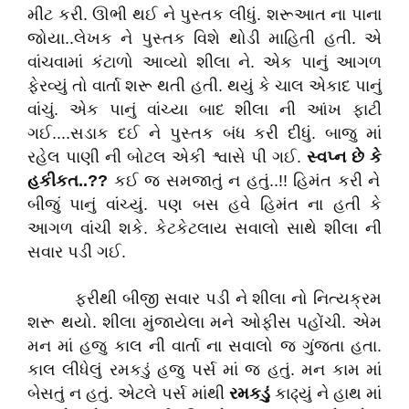
મીટ કરી. ઊભી થઈ ને પુસ્તક લીધું. શરૂઆત ના પાના
જોયા..લેખક ને પુસ્તક વિશે થોડી માહિતી હતી. એ
વાંચવામાં કંટાળો આવ્યો શીલા ને. એક પાનું આગળ
ફેરવ્યું તો વાર્તા શરૂ થતી હતી. થયું કે ચાલ એકાદ પાનું
વાંચું. એક પાનું વાંચ્યા બાદ શીલા ની આંખ ફાટી
ગઈ....સડાક દઈ ને પુસ્તક બંધ કરી દીધું. બાજુ માં
રહેલ પાણી ની બોટલ એકી શ્વાસે પી ગઈ.
સ્વપ્ન
છે
કે
હકીકત..??
કઈ જ સમજાતું ન હતું..!! હિમંત કરી ને
બીજું પાનું વાંચ્યું. પણ બસ હવે હિમંત ના હતી કે
આગળ વાંચી શકે. કેટકેટલાય સવાલો સાથે શીલા ની
સવાર પડી ગઈ.
ફરીથી બીજી સવાર પડી ને શીલા નો નિત્યક્રમ
શરૂ થયો. શીલા મુંજાયેલા મને ઓફીસ પહોંચી. એમ
મન માં હજુ કાલ ની વાર્તા ના સવાલો જ ગુંજતા હતા.
કાલ લીધેલું રમકડું હજુ પર્સ માં જ હતું. મન કામ માં
બેસતું ન હતું. એટલે પર્સ માંથી
રમકડું
કાઢ્યું ને હાથ માં