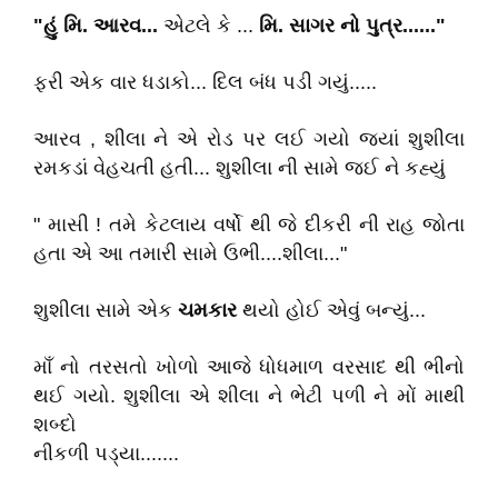
"હું
મિ.
આરવ...
એટલે કે ...
મિ.
સાગર
નો
પુત્ર......"
ફરી એક વાર ધડાકો... દિલ બંધ પડી ગયું.....
આરવ , શીલા ને એ રોડ પર લઈ ગયો જ્યાં શુશીલા
રમકડાં વેહચતી હતી... શુશીલા ની સામે જઈ ને કહ્યું
" માસી ! તમે કેટલાય વર્ષો થી જે દીકરી ની રાહ જોતા
હતા એ આ તમારી સામે ઉભી....શીલા..."
શુશીલા સામે એક
ચમકાર
થયો હોઈ એવું બન્યું...
માઁ નો તરસતો ખોળો આજે ધોધમાળ વરસાદ થી ભીનો
થઈ ગયો. શુશીલા એ શીલા ને ભેટી પળી ને મોં માથી
શબ્દો
નીકળી પડ્યા.......