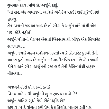
ગુમરાહ કરવા માંગે છે."અર્જુને કહ્યું.
“તો સર, એક અવાજના આધારે એને કેમ પકડી શકીશું?"દીનેશે
પૂછ્યું.
તેના પ્રશ્નનો જવાબ અત્યારે તો રમેશ કે અર્જુન બંને માંથી એક
પણ જોડે નહોતો.
અર્જુને પોતાની ચેર પર બેસતાં ખિસ્સામાંથી બીજી એક સિગારેટ
સળગાવી....
અર્જુન જ્યારે ગહન મનોમંથન કરતો ત્યારે સિગારેટ ફૂંકવી તેની
આદત હતી. અત્યારે અર્જુન કંઈ ગંભીર વિચારમાં છે એમ જાણી
દીનેશ અને રમેશ અર્જુનની રજા લઈ તેની કેબિનમાંથી બહાર
નીકળ્યા....
અજયને કોણે કોલ કર્યો હતો?
વિનય અને રાધી અર્જુનને શું જણાવવા માંગે છે?
અર્જુન કાતિલ સુધી કેવી રીતે પહોંચશે?
જાણવા માટે વાંચતા રહો પ્રેમ કે પ્રતિશોધ માતૃભારતી પર.