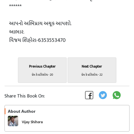
******
આપનો અભિપ્રાય અચૂક આપશો.
આભાર.
વિજય શિહોરા-6353553470
Previous Chapter
Next Chapter
પ્રેમ કે પ્રતિશોધ - 20
પ્રેમ કે પ્રતિશોધ - 22
Share This Book On:
About Author
Follow
Vijay Shihora