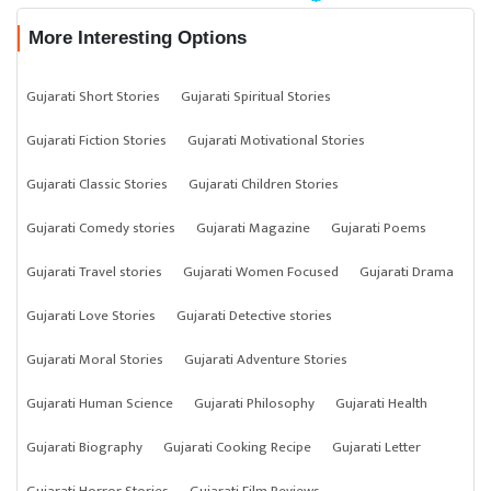
More Interesting Options
Gujarati Short Stories
Gujarati Spiritual Stories
Gujarati Fiction Stories
Gujarati Motivational Stories
Gujarati Classic Stories
Gujarati Children Stories
Gujarati Comedy stories
Gujarati Magazine
Gujarati Poems
Gujarati Travel stories
Gujarati Women Focused
Gujarati Drama
Gujarati Love Stories
Gujarati Detective stories
Gujarati Moral Stories
Gujarati Adventure Stories
Gujarati Human Science
Gujarati Philosophy
Gujarati Health
Gujarati Biography
Gujarati Cooking Recipe
Gujarati Letter
Gujarati Horror Stories
Gujarati Film Reviews