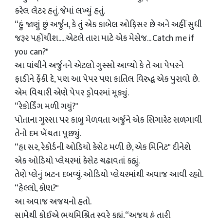
કરેલ લેટર હતું. જેમાં લખ્યું હતું.
“હું જાણું છું અર્જુન, કે તું એક કાબેલ ઓફિસર છે અને અહીં સુધી
જરૂર પહોંચીશ.....એટલે તારા માટે એક મેસેજ... Catch me if
you can?"
આ વાંચીને અર્જુનને એટલો ગુસ્સો આવ્યો કે તે આ પેપરને
ફાડીને ફેંકી દે, પણ આ પેપર પણ કાતિલ વિરુદ્ધ એક પુરાવો છે.
એમ વિચારી એણે પેપર ડ્રોવરમાં મૂક્યું.
“રેકોર્ડિંગ મળી ગયું?"
પોતાના ગુસ્સા પર કાબુ મેળવતા અર્જુને એક સિગારેટ સળગાવી
તેનો દમ ખેંચતા પૂછ્યું.
“હા સર, રેકોર્ડની ઓડિયો કેસેટ મળી છે, એક મિનિટ" દીનેશે
એક ઓડિયો પ્લેયરમાં કેસેટ ચઢાવતાં કહ્યું.
તેણે પ્લેનું બટન દબવ્યું. ઓડિયો પ્લેયરમાંથી અવાજ આવી રહ્યો.
“હેલ્લો, કોણ?"
આ અવાજ અજયનો હતો.
સામેથી કોઈએ ભયમિશ્રિત સ્વરે કહ્યું,“અજય હું તારી