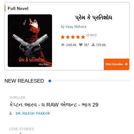
Full Novel
પ્રેમ કે પ્રતિશોધ
by Vijay Shihora
(5.9m)
248.4k
187
139.8k
Total Episodes : 48
NEW REALESED
THRILLER
કેપ્ટન આરવ - ધ RAW એજન્ટ - ભાગ 29
DR. NILESH THAKOR
LOVE STORIES