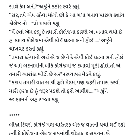
સાથે કેમ બની?"અર્જુને કઠોર સ્વરે કહ્યું.
“સર, તમે એમ કહેવા માંગો છો કે આ બધા બનાવ પાછળ ક્યાંય
કોલેજ નો....."પ્રો. પ્રકાશે કહ્યું.
“મેં ક્યાં એમ કહ્યું કે તમારી કોલેજના કારણે આ બનાવ થયો છે.
હા કદાચ કોલેજમાં એવી કોઈ ઘટના બની હોઈ......"અર્જુને
ચોખવટ કરતાં કહ્યું.
“તમારા કહેવાનો અર્થ એ જ છે ને કે એવી કોઈ ઘટના બની હોઈ
જે અમે બદનામીની બીકે કોલેજમાં જ દબાવી મૂકી હોઈ..તો એ
તમારી આશંકા ખોટી છે સર"પરધ્યાપક મેડમે કહ્યું.
“કદાચ તમારી વાત સાચી હશે મેડમ, પણ જરૂરી તપાસ કરવી
મારી ફરજ છે. હું જરૂર પડશે તો ફરી આવીશ....."અર્જુને
સ્ટાફરૂમની બહાર જતા કહ્યું.
*****
બીજા દિવસે કોલેજે પણ ચારેતરફ એક જ વાતની ચર્ચા થઈ રહી
હતી કે કોલેજના એક જ ગ્રુપમાંથી થોડાક જ સમયમાં બે