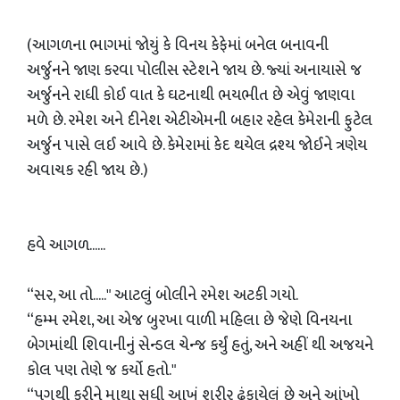
(આગળના ભાગમાં જોયું કે વિનય કેફેમાં બનેલ બનાવની
અર્જુનને જાણ કરવા પોલીસ સ્ટેશને જાય છે. જ્યાં અનાયાસે જ
અર્જુનને રાધી કોઈ વાત કે ઘટનાથી ભયભીત છે એવું જાણવા
મળે છે. રમેશ અને દીનેશ એટીએમની બહાર રહેલ કેમેરાની ફુટેલ
અર્જુન પાસે લઈ આવે છે. કેમેરામાં કેદ થયેલ દ્રશ્ય જોઈને ત્રણેય
અવાચક રહી જાય છે.)
હવે આગળ......
“સર, આ તો....." આટલું બોલીને રમેશ અટકી ગયો.
“હમ્મ રમેશ, આ એજ બુરખા વાળી મહિલા છે જેણે વિનયના
બેગમાંથી શિવાનીનું સેન્ડલ ચેન્જ કર્યું હતું, અને અહીં થી અજયને
કોલ પણ તેણે જ કર્યો હતો."
“પગથી કરીને માથા સુધી આખું શરીર ઢંકાયેલું છે અને આંખો