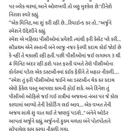
પર બ્લેક ચશ્માં, આને ઓળખવી તો બહુ મુશ્કેલ છે."દીનેશે
નિરાશ સ્વરે કહ્યું.
“એક મિનિટ, આ શું કરી રહી છે....રિવાઇન્ડ કર તો..."અર્જુને
રમેશને ઉદ્દેશીને કહ્યું.
રમેશ એ મહિલા પીસીઓમાં પ્રવેશી ત્યાંથી ફરી કેસેટ પ્લે કરી....
સૌપ્રથમ એને રસ્તાની બંને બાજુ નજર ફેરવી કદાચ કોઈ જોઈ છે
કે નહીં તે ચકાસી રહી હતી. પછી પીસીઓમાં જઈ લગભગ 3 થી
4 મિનિટ અંદર રહી હશે. પરત ફરતી વખતે તેણે પીસીઓના
કોર્નરમાં પડેલ એક ડસ્ટબીનમાં કંઈક ફેંકીને તે બહાર નીકળી......
“રમેશ તું ફરી પીસીઓમાં જઈને આ ડસ્ટબીન ચેક કર કદાચ
એણે ફેંકેલ વસ્તુ આપણા કામની હોઈ શકે.. અને દિનેશ તું
પીસીઓ ઓફિસે જઈ ગઈ રાત્રીમાં અજયના નંબર પર જે કોલ
કરવામાં આવ્યો તેની રેકોર્ડિંગ લઈ આવ..... એક વખત તેની
અજય સાથે શું વાત થઈ તે જાણવું પડશે..." બંનેને ઓર્ડર
આપતાં અર્જુને કહ્યું, અર્જુનનો હુકમ મળતા બંને પોતપોતાને
સોંપાયેલ કામ કરવા નીકળી ગયા.