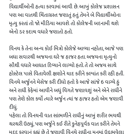
વિદ્યાર્થીઓની હત્યા કરવામાં આવી છે. આખું કોલેજ પ્રશાસન
પણ આ વાતથી ચિંતાગ્રસ્ત જણાતું હતું. તેમને બે વિદ્યાર્થીઓના
મૃત્યુ કરતાં તો જો મીડિયા આવશે તો કોલેજની બદનામી થશે
એનો ડર કદાચ વધારે જણાતો હતો.
વિનય કે તેના અન્ય કોઈ મિત્રો કોલેજે આવ્યા નહોતા, આજે પણ
બધા સવારથી અજયના ઘરે જ હાજર હતા. અજયના મૃત્યુનો
સૌથી વધારે આઘાત દિવ્યાને લાગ્યો હતો. તે તો અજય સાથે
હોસ્ટેલ પાસે વિતાવેલી ક્ષણોને યાદ કરીને કલ્પાંત કરી રહી હતી.
વિનયે અર્જુનને મેસેજ કરી દીધો હતો કે આજે સાંજે 6 વાગ્યે હું
અને રાધી કેફેમાં આવીને બધું વિગતે જણાવશું અને એને રાધીને
પણ તેણે કોલ કર્યો ત્યારે અર્જુન ત્યાં જ હાજર હતો એમ જણાવી
દીધું.
પહેલા તો વિનયની વાત સાંભળીને રાધીનું આખું શરીર ભયથી
થરથરી ઉઠ્યું, પણ અર્જુને કઈ રીતે કુનેહપૂર્વક વાત કરીને તેમને
મદદ કરવાનું કહ્યું છે તે જણાવી વિનયે રાધીના મનમાં ઉદ્દભવેલા