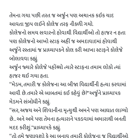
તેમના ગયા પછી તરત જ અર્જુન પણ અચાનક કઈક યાદ
આવતા જીપ લઈને કોલેજ તરફ નીકળી ગયો.
કોલેજનો સમય સવારનો હોવાથી વિદ્યાર્થીઓ તો હાજર ન હતા
પણ કોલેજનો આખો સ્ટાફ અહીં જ અમદાવાદમાં હોવાથી
અર્જુને રસ્તામાં જ પ્રાધ્યાપકને કોલ કરી આખા સ્ટાફને કોલેજે
બોલાવવા કહ્યું.
અર્જુન જ્યારે કોલેજે પહોંચ્યો ત્યારે સ્ટાફના તમામ લોકો ત્યાં
હાજર થઈ ગયા હતા.
“મેડમ, તમારી જ કોલેજના આ બીજા વિદ્યાર્થીની હત્યા કરવામાં
આવી છે. તમારે એ બાબતમાં કઈ કહેવું છે?"અર્જુને પ્રાધ્યાપક
મેડમને સંબોધીને કહ્યું.
“સર, અજય અને શિવાનીના મૃત્યુથી અમને પણ આઘાત લાગ્યો
છે... અને અમે પણ તેમના હત્યારાને પકડવામાં અમારાથી બનતી
મદદ કરીશું."પ્રાધ્યાપકે કહ્યું.
“તો તમે જણાવશો કે આ બનાવ તમારી કોલેજના જ વિદ્યાર્થીઓ