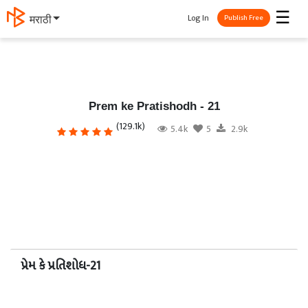
☰
Log In
मराठी
Publish Free
Prem ke Pratishodh - 21
(129.1k)
5.4k
5
2.9k
પ્રેમ કે પ્રતિશોધ-21