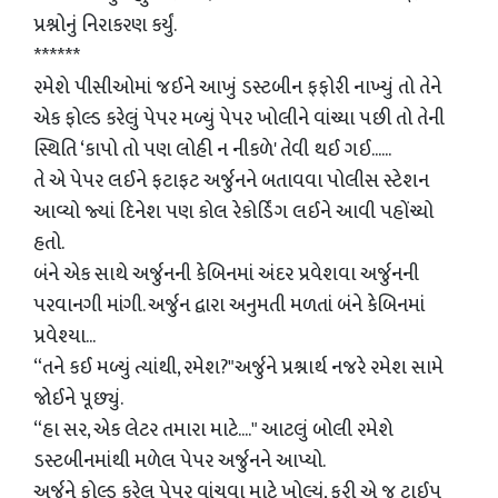
પ્રશ્નોનું નિરાકરણ કર્યું.
******
રમેશે પીસીઓમાં જઈને આખું ડસ્ટબીન ફફોરી નાખ્યું તો તેને
એક ફોલ્ડ કરેલું પેપર મળ્યું પેપર ખોલીને વાંચ્યા પછી તો તેની
સ્થિતિ ‘કાપો તો પણ લોહી ન નીકળે' તેવી થઈ ગઈ......
તે એ પેપર લઈને ફટાફટ અર્જુનને બતાવવા પોલીસ સ્ટેશન
આવ્યો જ્યાં દિનેશ પણ કોલ રેકોર્ડિંગ લઈને આવી પહોંચ્યો
હતો.
બંને એક સાથે અર્જુનની કેબિનમાં અંદર પ્રવેશવા અર્જુનની
પરવાનગી માંગી. અર્જુન દ્વારા અનુમતી મળતાં બંને કેબિનમાં
પ્રવેશ્યા...
“તને કઈ મળ્યું ત્યાંથી, રમેશ?"અર્જુને પ્રશ્નાર્થ નજરે રમેશ સામે
જોઈને પૂછ્યું.
“હા સર, એક લેટર તમારા માટે...." આટલું બોલી રમેશે
ડસ્ટબીનમાંથી મળેલ પેપર અર્જુનને આપ્યો.
અર્જુને ફોલ્ડ કરેલ પેપર વાંચવા માટે ખોલ્યું, ફરી એ જ ટાઈપ