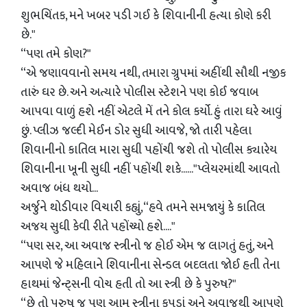
શુભચિંતક, મને ખબર પડી ગઈ કે શિવાનીની હત્યા કોણે કરી
છે."
“પણ તમે કોણ?"
“એ જણાવવાનો સમય નથી, તમારા ગ્રુપમાં અહીંથી સૌથી નજીક
તારું ઘર છે. અને અત્યારે પોલીસ સ્ટેશને પણ કોઈ જવાબ
આપવા વાળું હશે નહીં એટલે મેં તને કોલ કર્યો. હું તારા ઘરે આવું
છું. પ્લીઝ જલ્દી મેઈન ડોર સુધી આવજે, જો તારી પહેલા
શિવાનીનો કાતિલ મારા સુધી પહોંચી જશે તો પોલીસ ક્યારેય
શિવાનીના ખૂની સુધી નહીં પહોંચી શકે......"પ્લેયરમાંથી આવતો
અવાજ બંધ થયો...
અર્જુને થોડીવાર વિચારી કહ્યું,“હવે તમને સમજાયું કે કાતિલ
અજય સુધી કેવી રીતે પહોંચ્યો હશે...."
“પણ સર, આ અવાજ સ્ત્રીનો જ હોઈ એમ જ લાગતું હતું, અને
આપણે જે મહિલાને શિવાનીના સેન્ડલ બદલતા જોઈ હતી તેના
હાથમાં જેન્ટ્સની વોચ હતી તો આ સ્ત્રી છે કે પુરુષ?"
“છે તો પુરુષ જ પણ આમ સ્ત્રીના કપડાં અને અવાજથી આપણે