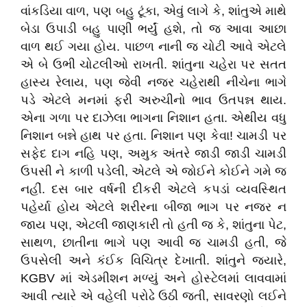
વાંકડિયા વાળ, પણ બહુ ટૂંકા, એવું લાગે કે, શાંતુએ માથે
બેડા ઉપાડી બહુ પાણી ભર્યું હશે, તો જ આવા આછા
વાળ થઈ ગયા હોય. પાછળ નાની જ ચોટી આવે એટલે
એ બે ઉભી ચોટલીઓ રાખતી. શાંતુના ચહેરા પર સતત
હાસ્ય રેલાય, પણ જેવી નજર ચહેરાથી નીચેના ભાગે
પડે એટલે મનમાં ફરી અરુચીનો ભાવ ઉતપન્ન થાય.
એના ગળા પર દાઝેલા ભાગના નિશાન હતા. એથીય વધુ
નિશાન બન્ને હાથ પર હતા. નિશાન પણ કેવા! ચામડી પર
સફેદ દાગ નહિ પણ, અમુક અંતરે જાડી જાડી ચામડી
ઉપસી ને કાળી પડેલી, એટલે એ જોઈને કોઈને ગમે જ
નહીં. દસ બાર વર્ષની દીકરી એટલે કપડાં વ્યવસ્થિત
પહેર્યા હોય એટલે શરીરના બીજા ભાગ પર નજર ન
જાય પણ, એટલી જાણકારી તો હતી જ કે, શાંતુના પેટ,
સાથળ, છાતીના ભાગે પણ આવી જ ચામડી હતી, જે
ઉપસેલી અને કંઈક વિચિત્ર દેખાતી. શાંતુને જ્યારે,
KGBV માં એડમીશન મળ્યું અને હોસ્ટેલમાં લાવવામાં
આવી ત્યારે એ વહેલી પરોઢે ઉઠી જતી, સાવરણો લઈને