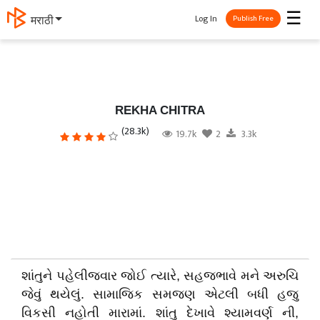
☰
Log In
मराठी
Publish Free
REKHA CHITRA
(28.3k)
19.7k
2
3.3k
શાંતુને પહેલીજવાર જોઈ ત્યારે, સહજભાવે મને અરુચિ
જેવું થયેલું. સામાજિક સમજણ એટલી બધી હજુ
વિકસી નહોતી મારામાં. શાંતુ દેખાવે શ્યામવર્ણ ની,