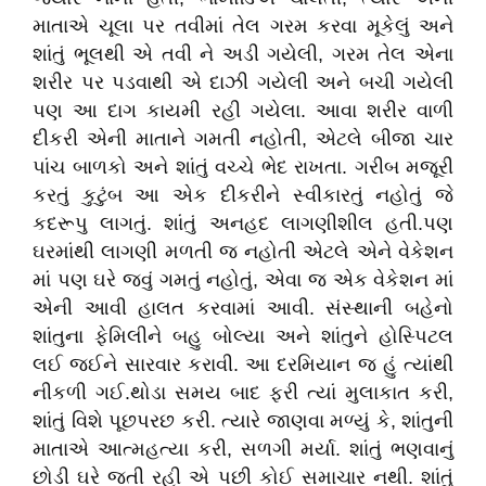
માતાએ ચૂલા પર તવીમાં તેલ ગરમ કરવા મૂકેલું અને
શાંતું ભૂલથી એ તવી ને અડી ગયેલી, ગરમ તેલ એના
શરીર પર પડવાથી એ દાઝી ગયેલી અને બચી ગયેલી
પણ આ દાગ કાયમી રહી ગયેલા. આવા શરીર વાળી
દીકરી એની માતાને ગમતી નહોતી, એટલે બીજા ચાર
પાંચ બાળકો અને શાંતું વચ્ચે ભેદ રાખતા. ગરીબ મજૂરી
કરતું કુટુંબ આ એક દીકરીને સ્વીકારતું નહોતું જે
કદરૂપુ લાગતું. શાંતું અનહદ લાગણીશીલ હતી.પણ
ઘરમાંથી લાગણી મળતી જ નહોતી એટલે એને વેકેશન
માં પણ ઘરે જવું ગમતું નહોતું, એવા જ એક વેકેશન માં
એની આવી હાલત કરવામાં આવી. સંસ્થાની બહેનો
શાંતુના ફેમિલીને બહુ બોલ્યા અને શાંતુને હોસ્પિટલ
લઈ જઈને સારવાર કરાવી. આ દરમિયાન જ હું ત્યાંથી
નીકળી ગઈ.થોડા સમય બાદ ફરી ત્યાં મુલાકાત કરી,
શાંતું વિશે પૂછપરછ કરી. ત્યારે જાણવા મળ્યું કે, શાંતુની
માતાએ આત્મહત્યા કરી, સળગી મર્યા. શાંતું ભણવાનું
છોડી ઘરે જતી રહી એ પછી કોઈ સમાચાર નથી. શાંતું