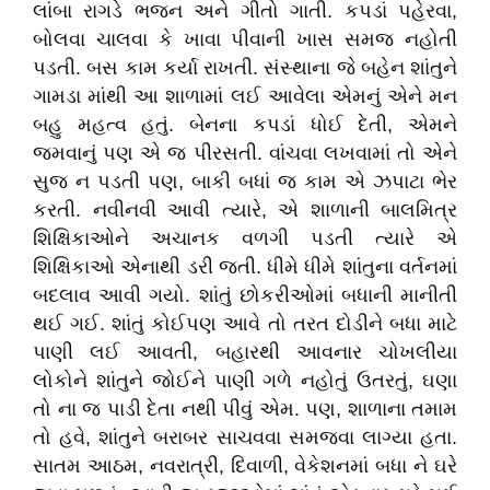
લાંબા રાગડે ભજન અને ગીતો ગાતી. કપડાં પહેરવા,
બોલવા ચાલવા કે ખાવા પીવાની ખાસ સમજ નહોતી
પડતી. બસ કામ કર્યા રાખતી. સંસ્થાના જે બહેન શાંતુને
ગામડા માંથી આ શાળામાં લઈ આવેલા એમનું એને મન
બહુ મહત્વ હતું. બેનના કપડાં ધોઈ દેતી, એમને
જમવાનું પણ એ જ પીરસતી. વાંચવા લખવામાં તો એને
સુજ ન પડતી પણ, બાકી બધાં જ કામ એ ઝપાટા ભેર
કરતી. નવીનવી આવી ત્યારે, એ શાળાની બાલમિત્ર
શિક્ષિકાઓને અચાનક વળગી પડતી ત્યારે એ
શિક્ષિકાઓ એનાથી ડરી જતી. ધીમે ધીમે શાંતુના વર્તનમાં
બદલાવ આવી ગયો. શાંતું છોકરીઓમાં બધાની માનીતી
થઈ ગઈ. શાંતું કોઈપણ આવે તો તરત દોડીને બધા માટે
પાણી લઈ આવતી, બહારથી આવનાર ચોખલીયા
લોકોને શાંતુને જોઈને પાણી ગળે નહોતું ઉતરતું, ઘણા
તો ના જ પાડી દેતા નથી પીવું એમ. પણ, શાળાના તમામ
તો હવે, શાંતુને બરાબર સાચવવા સમજવા લાગ્યા હતા.
સાતમ આઠમ, નવરાત્રી, દિવાળી, વેકેશનમાં બધા ને ઘરે