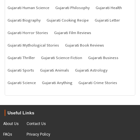
Gujarati Human Science
Gujarati Philosophy
Gujarati Health
Gujarati Biography
Gujarati Cooking Recipe
Gujarati Letter
Gujarati Horror Stories
Gujarati Film Reviews
Gujarati Mythological Stories
Gujarati Book Reviews
Gujarati Thriller
Gujarati Science-Fiction
Gujarati Business
Gujarati Sports
Gujarati Animals
Gujarati Astrology
Gujarati Science
Gujarati Anything
Gujarati Crime Stories
Useful Links
About Us
Contact Us
FAQs
Privacy Policy