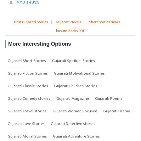
PIYU BHUVA
Best Gujarati Stories
|
Gujarati Novels
|
Short Stories Books
|
kusum Books PDF
More Interesting Options
Gujarati Short Stories
Gujarati Spiritual Stories
Gujarati Fiction Stories
Gujarati Motivational Stories
Gujarati Classic Stories
Gujarati Children Stories
Gujarati Comedy stories
Gujarati Magazine
Gujarati Poems
Gujarati Travel stories
Gujarati Women Focused
Gujarati Drama
Gujarati Love Stories
Gujarati Detective stories
Gujarati Moral Stories
Gujarati Adventure Stories