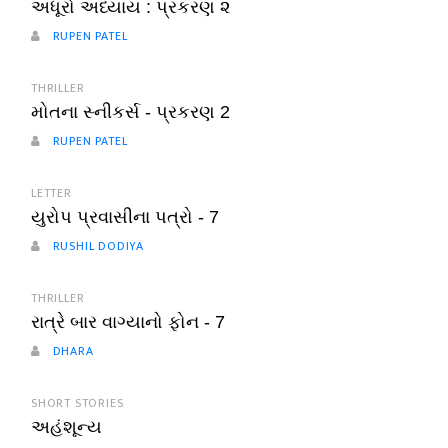
અધૂરો અધ્યાય : પ્રકરણ ૨
RUPEN PATEL
THRILLER
મોતના સ્નીકર્સ - પ્રકરણ 2
RUPEN PATEL
LETTER
યુરોપ પ્રવાસીના પત્રો - 7
RUSHIL DODIYA
THRILLER
રાત્રે બાર વાગ્યાનો ફોન - 7
DHARA
SHORT STORIES
અહંશૂન્ય