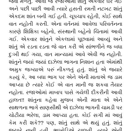
જવા મળતું. આવી જ રજાઓમાં શાંતું એકવાર ઘરે ગઈ
અને પછી પાછી આવી ત્યારે હસતી રમતી નટખટ શાંતું
એકદમ શાંત બની ગઈ હતી. ચૂપચાપ રહેતી, કોઈ સાથે
વાત નહોતી કરતી. એના વર્તનમાં આવેલા પરિવર્તનના
કારણે શિક્ષિકા બહેનો, સંસ્થાની બહેનો ચિંતામાં આવી
ગઈ. એકવાર શાંતુને એકલામાં પૂછવામાં આવ્યું અને
શાંતું એ રડતા રડતા જે વાત કરી એ સાંભળીને જ બધા
દુઃખી થઈ ગયા, વાત માન્યામાં આવે એવી જ નહોતી.
શાંતુને જ્યાં જ્યાં દાઝેલા ભાગના નિશાન હતા એમાંથી
અમુક જગ્યાએ પરું નીકળતું હતું. શાંતું એ જ્યારે
કહ્યું કે, આ બધા ભાગ પર એને એની માતાએ જ ડામ
આપ્યા છે ત્યારે કોઈ એ વાત માની જ શકવા તૈયાર
નહોતા. રજાઓમાં માબાપ પાસે ગયેલી દીકરીની આવી
હાલત!! શાંતુના કહેવા મુજબ એની માતા એ એને
સાથળના ભાગે સાણસીથી એ દાઝેલા ભાગની ચામડી પર
ચોટીયા ભરેલા, ડામ આપ્યા હતા. કોઈ સગી માં આવું
કેમ કરી શકે?? પણ, શાંતું સાથે એ થયું હતું. શાંતું
જયારે નાની હતી, ભાખોડિએ ચાલતી, ત્યારે એની