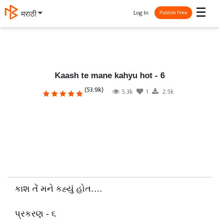
☰
Log In
தமிழ்
Publish Free
Kaash te mane kahyu hot - 6
(53.9k)
5.3k
1
2.5k
કાશ તેં મને કહ્યું હોત….
પ્રકરણ - ૬