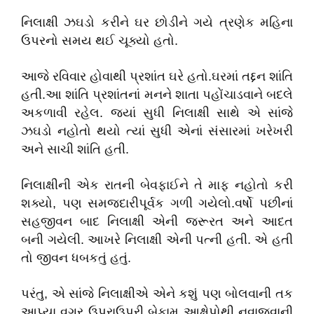
નિલાક્ષી ઝઘડો કરીને ઘર છોડીને ગયે ત્રણેક મહિના
ઉપરનો સમય થઈ ચૂક્યો હતો.
આજે રવિવાર હોવાથી પ્રશાંત ઘરે હતો.ઘરમાં તદ્દન શાંતિ
હતી.આ શાંતિ પ્રશાંતનાં મનને શાતા પહોંચાડવાને બદલે
અકળાવી રહેલ. જ્યાં સુધી નિલાક્ષી સાથે એ સાંજે
ઝઘડો નહોતો થયો ત્યાં સુધી એનાં સંસારમાં ખરેખરી
અને સાચી શાંતિ હતી.
નિલાક્ષીની એક રાતની બેવફાઈને તે માફ નહોતો કરી
શક્યો, પણ સમજદારીપૂર્વક ગળી ગયેલો.વર્ષો પછીનાં
સહજીવન બાદ નિલાક્ષી એની જરૂરત અને આદત
બની ગયેલી. આખરે નિલાક્ષી એની પત્ની હતી. એ હતી
તો જીવન ધબકતું હતું.
પરંતુ, એ સાંજે નિલાક્ષીએ એને કશું પણ બોલવાની તક
આપ્યા વગર ઉપરાઉપરી બેફામ આક્ષેપોથી નવાજવાની