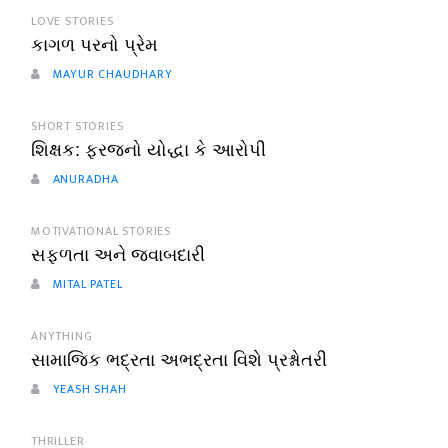
LOVE STORIES
કાગળ પરનો પ્રેમ
MAYUR CHAUDHARY
SHORT STORIES
શિક્ષક: ફરજનો યોદ્ધા કે આરોપી
ANURADHA
MOTIVATIONAL STORIES
સફળતા અને જવાબદારી
MITAL PATEL
ANYTHING
સામાજિક ભદ્રતા અભદ્રતા વિશે પ્રશ્નોતરી
YEASH SHAH
THRILLER