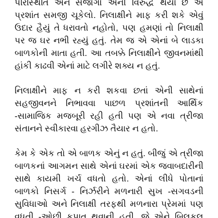
પરિસ્થિતિ અને સંજોગો એની વિરુદ્ધ થયાં છે એ
પ્રશાંત સમજી ચૂકેલો. નિલાક્ષીને માફ કરી શકે એવું
ઉદાર હૈયું તે ધરાવતો નહોતો, પણ હમણાં તો નિલાક્ષી
પર જ ઘર નભી રહ્યું હતું. તેમ જ એ એનાં બે લાડકા
બાળકોની માતા હતી. આ તબક્કે નિલાક્ષીને જીવનમાંથી
હાંકી કાઢવી એનાં માટે લગીરે શક્ય ન હતું.
નિલાક્ષીને માફ ન કરી શકવા છતાં એની સાથેનાં
સહજીવનને નિભાવવા પાછળ પ્રશાંતની આર્થિક
-સામાજિક મજબૂરી રહી હતી પણ એ નવા ત્રીજા
સંતાનને સ્વીકારવા હરગીઝ તૈયાર ન હતો.
કેમ કે એક તો એ બાળક એનું ન હતું. બીજું એ ત્રીજા
બાળકનાં આગમન સાથે એનાં ઘરમાં એક જવાબદારીની
સાથે કાયમી ખર્ચ વધતો હતો. એનાં લીધે પોતાનાં
બાળકો નિસર્ગ - નિર્ઝરીને મળનારી સુખ -સગવડની
સુવિધાઓ અને નિલાક્ષી તરફથી મળનારા પ્રેમમાં પણ
વધતી -ઓછી કપાત થવાની હતી. જે એને બિલકુલ