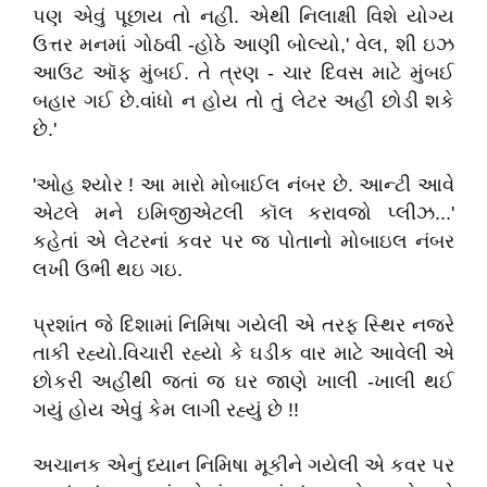
પણ એવું પૂછાય તો નહીં. એથી નિલાક્ષી વિશે યોગ્ય
ઉત્તર મનમાં ગોઠવી -હોઠે આણી બોલ્યો,' વેલ, શી ઇઝ
આઉટ ઑફ મુંબઈ. તે ત્રણ - ચાર દિવસ માટે મુંબઈ
બહાર ગઈ છે.વાંધો ન હોય તો તું લેટર અહીં છોડી શકે
છે.'
'ઓહ શ્યોર ! આ મારો મોબાઈલ નંબર છે. આન્ટી આવે
એટલે મને ઇમિજીએટલી કૉલ કરાવજો પ્લીઝ...'
કહેતાં એ લેટરનાં કવર પર જ પોતાનો મોબાઇલ નંબર
લખી ઉભી થઇ ગઇ.
પ્રશાંત જે દિશામાં નિમિષા ગયેલી એ તરફ સ્થિર નજરે
તાકી રહ્યો.વિચારી રહ્યો કે ઘડીક વાર માટે આવેલી એ
છોકરી અહીંથી જતાં જ ઘર જાણે ખાલી -ખાલી થઈ
ગયું હોય એવું કેમ લાગી રહ્યું છે !!
અચાનક એનું ધ્યાન નિમિષા મૂકીને ગયેલી એ કવર પર