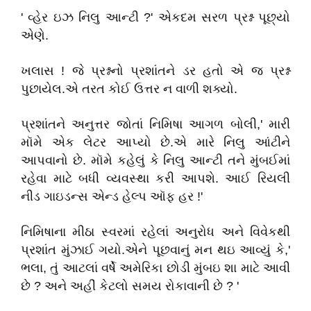
' વ્હેર ઇઝ નિલુ આન્ટી ?' એકદમ સરળ પ્રશ્ન પૂછ્યો
એણે.
ખલાસ ! જે પ્રશ્નનો પ્રશાંતને ડર હતો એ જ પ્રશ્ન
પુછાયેલ.એ તરત કોઈ ઉત્તર ન વાળી શક્યો.
પ્રશાંતને અનુત્તર જોતાં નિમિષા આગળ બોલી,' મારી
મૉમે એક લેટર આપ્યો છે.એ મારે નિલુ આંટીને
આપવાનો છે. મૉમે કહેલું કે નિલુ આન્ટી તને મુંબઈમાં
રહેવા માટે બધી વ્યવસ્થા કરી આપશે. આઈ રિયલી
નીડ ગાઇડન્સ એન્ડ હેલ્પ ઑફ હર !'
નિમિષાના મીઠા સ્વરમાં રહેલાં અનુરોધ અને વિવેકથી
પ્રશાંત મુંઝાઈ ગયો.એને પૂછવાનું મન થઇ આવ્યું કે,'
ભલા, તું આટલાં વર્ષે અમેરિકા છોડી મુંબઇ શા માટે આવી
છે ? અને અહીં કેટલો સમય રોકાવાની છે ? '