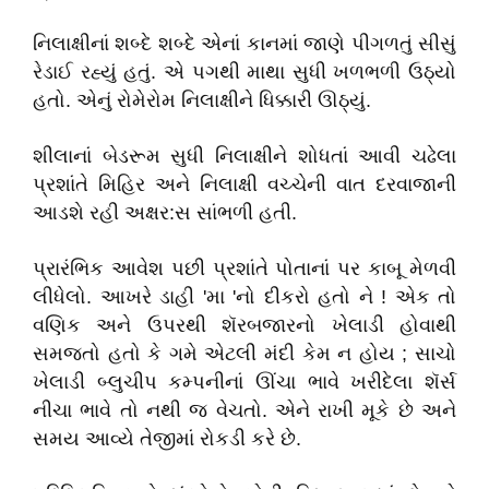
નિલાક્ષીનાં શબ્દે શબ્દે એનાં કાનમાં જાણે પીગળતું સીસું
રેડાઈ રહ્યું હતું. એ પગથી માથા સુધી ખળભળી ઉઠ્યો
હતો. એનું રોમેરોમ નિલાક્ષીને ધિક્કારી ઊઠ્યું.
શીલાનાં બેડરૂમ સુધી નિલાક્ષીને શોધતાં આવી ચઢેલા
પ્રશાંતે મિહિર અને નિલાક્ષી વચ્ચેની વાત દરવાજાની
આડશે રહી અક્ષર:સ સાંભળી હતી.
પ્રારંભિક આવેશ પછી પ્રશાંતે પોતાનાં પર કાબૂ મેળવી
લીધેલો. આખરે ડાહી 'મા 'નો દીકરો હતો ને ! એક તો
વણિક અને ઉપરથી શૅરબજારનો ખેલાડી હોવાથી
સમજતો હતો કે ગમે એટલી મંદી કેમ ન હોય ; સાચો
ખેલાડી બ્લુચીપ કમ્પનીનાં ઊંચા ભાવે ખરીદેલા શૅર્સ
નીચા ભાવે તો નથી જ વેચતો. એને રાખી મૂકે છે અને
સમય આવ્યે તેજીમાં રોકડી કરે છે.