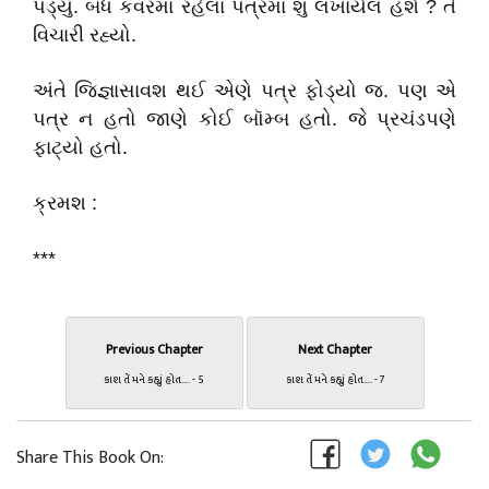
પડ્યું. બંધ કવરમાં રહેલાં પત્રમાં શું લખાયેલ હશે ? તે
વિચારી રહ્યો.
અંતે જિજ્ઞાસાવશ થઈ એણે પત્ર ફોડ્યો જ. પણ એ
પત્ર ન હતો જાણે કોઈ બૉમ્બ હતો. જે પ્રચંડપણે
ફાટ્યો હતો.
ક્રમશ :
***
Previous Chapter
Next Chapter
કાશ તેં મને કહ્યું હોત…. - 5
કાશ તેં મને કહ્યું હોત…. - 7
Share This Book On: