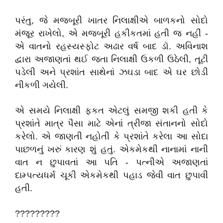
પરંતુ, જે મજબૂરી ખાતર નિલાક્ષીએ બાળકનો સોદો
મંજૂર રાખેલો, એ મજબૂરી હકીકતમાં હતી જ નહીં -
એ વાતનો રહસ્યસ્ફોટ અઢાર વર્ષ બાદ ડૉ. અવિનાશ
દ્વારા અજાણતાં થઈ જતા નિલાક્ષી ઉકળી ઉઠેલી, તૂટી
પડેલી અને પ્રશાંત સાથેનાં ઝઘડા બાદ એ ઘર છોડી
નીકળી ગયેલી.
એ સમયે નિલાક્ષી ફકત એટલું સમજી શકી હતી કે
પ્રશાંતે માત્ર પૈસા માટે એનાં ત્રીજા સંતાનનો સોદો
કરેલો. એ જાણતી નહોતી કે પ્રશાંતે કરેલા આ સોદા
પાછળનું ખરું કારણ શું હતું. એકમેકથી નાનામાં નાની
વાત ન છુપાવતાં આ પતિ - પત્નીએ અજાણતાં
દામ્પત્યધર્મ ચૂકી એકમેકથી પહાડ જેવી વાત છુપાવી
હતી.
?????????