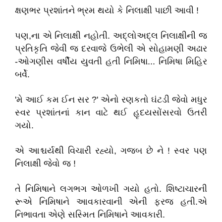
ક્ષણભર પ્રશાંતને ભ્રમ થયો કે નિલાક્ષી પાછી આવી !
પણ,ના એ નિલાક્ષી નહોતી. અદ્લોઅદ્લ નિલાક્ષીની જ
પ્રતિકૃતિ જેવી જ દરવાજે ઉભેલી એ સોહામણી અઢાર
-ઓગણીસ વર્ષીય યુવતી હતી નિમિષા... નિમિષા મિહિર
બર્વે.
'મે આઈ કમ ઈન સર ?' એનો રણકતો ઘંટડી જેવો મધુર
સ્વર પ્રશાંતનાં કાન વાટે થઈ હૃદયસોંસરવો ઉતરી
ગયો.
એ આશ્ચર્યથી વિચારી રહ્યો, ગજબ છે ને ! સ્વર પણ
નિલાક્ષી જેવો જ !
તે નિમિષાને લગભગ ઓળખી ગયો હતો. શિષ્ટાચારની
રૂએ નિમિષાને આવકારવાની એની ફરજ હતી.એ
નિભાવતા એણે સસ્મિત નિમિષાને આવકારી.