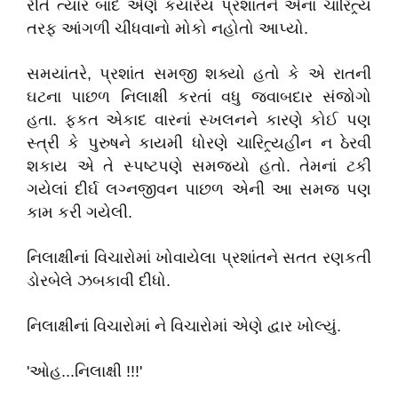
રીતે ત્યાર બાદ એણે કયારેય પ્રશાંતને એનાં ચારિત્ર્ય
તરફ આંગળી ચીંધવાનો મોકો નહોતો આપ્યો.
સમયાંતરે, પ્રશાંત સમજી શક્યો હતો કે એ રાતની
ઘટના પાછળ નિલાક્ષી કરતાં વધુ જવાબદાર સંજોગો
હતા. ફકત એકાદ વારનાં સ્ખલનને કારણે કોઈ પણ
સ્ત્રી કે પુરુષને કાયમી ધોરણે ચારિત્ર્યહીન ન ઠેરવી
શકાય એ તે સ્પષ્ટપણે સમજ્યો હતો. તેમનાં ટકી
ગયેલાં દીર્ઘ લગ્નજીવન પાછળ એની આ સમજ પણ
કામ કરી ગયેલી.
નિલાક્ષીનાં વિચારોમાં ખોવાયેલા પ્રશાંતને સતત રણકતી
ડોરબેલે ઝબકાવી દીધો.
નિલાક્ષીનાં વિચારોમાં ને વિચારોમાં એણે દ્વાર ખોલ્યું.
'ઓહ...નિલાક્ષી !!!'