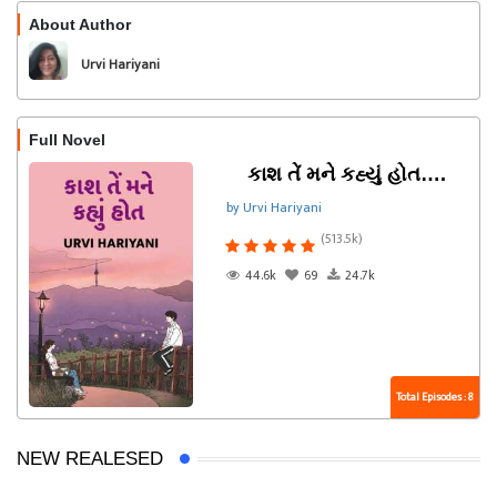
About Author
Follow
Urvi Hariyani
Full Novel
કાશ તેં મને કહ્યું હોત….
by Urvi Hariyani
(513.5k)
44.6k
69
24.7k
Total Episodes : 8
NEW REALESED