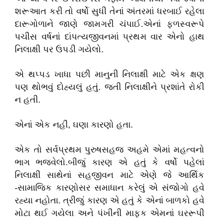
શરૂઆત કરી તો વર્ષો સુધી તેનાં અંતરમાં ધરબાઈ રહેલા
દારૂગોળાને જાણે જામગરી ચંપાઈ.એનાં ફળસ્વરૂપે
પચીસ વર્ષનાં દાંપત્યજીવનમાં પ્રથમ વાર એનો હાથ
નિલાક્ષી પર ઉપડી ગયેલો.
એ થપ્પડ ખાધા પછી માનુની નિલાક્ષી માટે એક ક્ષણ
પણ થોભવું દોહ્યલું હતું. જતી નિલાક્ષીને પ્રશાંતે રોકી
ન હતી.
એનાં એક નહીં, ઘણા કારણો હતા.
એક તો સર્વપ્રથમ પુરુષસહજ અહમે એમાં મહત્વનો
ભાગ ભજવેલો.બીજું કારણ એ હતું કે વર્ષો પહેલાં
નિલાક્ષી સાથેનાં સહજીવન માટે એણે જે આર્થિક
-સામાજિક કારણોસર સમાધાન કરેલું એ સંજોગો હવે
રહ્યા નહોતા. ત્રીજું કારણ એ હતું કે એનાં બાળકો હવે
મોટા થઈ ગયેલા અને પંખીની માફક એમનાં ઘરરૂપી