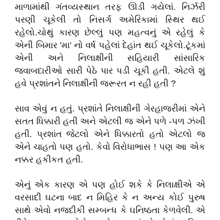
માળામાંથી ગંતવ્યસ્થાન તરફ ઊડી ગયેલાં. નિર્ઝરી
પરણી ચૂકેલી તો નિસર્ગ અમેરિકામાં સ્થિર થઈ
રહેલો.ચોથું કારણ છેલ્લું પણ મહત્વનું એ રહેલું કે
એની બિમાર 'મા' નો વર્ષ પહેલાં દેહાંત થઈ ચૂકેલો.ટૂંકમાં
એની અને નિલાક્ષીની સહિયારી સાંસારિક
જવાબદારીઓ સારી પેઠે પાર પડી ચૂકી હતી. એટલે શું
હવે પ્રશાંતને નિલાક્ષીની જરૂરત ન રહી હતી ?
સાવ એવું ન હતું. પ્રશાંતે નિલાક્ષીની ગેરહાજરીમાં એને
સતત ધિક્કારી હતી અને એટલી જ એને પળે -પળ ઝંખી
હતી. પ્રશાંત જેટલો એને ધિક્કારતો હતો એટલો જ
એને ચાહતો પણ હતો. કેવો વિરોધાભાસ ! પણ આ એક
નક્કર હકીકત હતી.
એનું એક કારણ એ પણ હોઈ શકે કે નિલાક્ષીએ એ
વરસાદી ઘટના બાદ ન મિહિર કે ન અન્ય કોઈ પુરુષ
સાથે એવો નજદીકી સમ્બન્ધ કે ઘનિષ્ઠતા કેળવેલી. એ