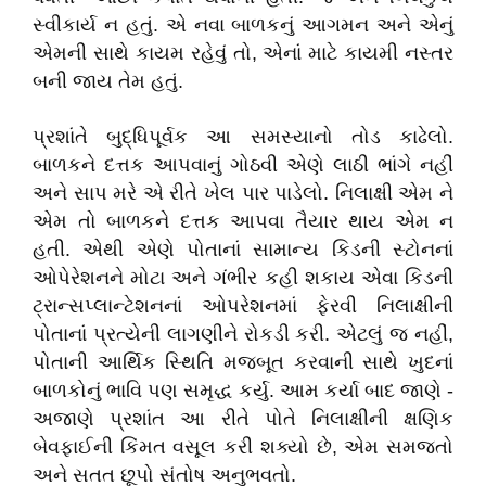
સ્વીકાર્ય ન હતું. એ નવા બાળકનું આગમન અને એનું
એમની સાથે કાયમ રહેવું તો, એનાં માટે કાયમી નસ્તર
બની જાય તેમ હતું.
પ્રશાંતે બુદ્ધિપૂર્વક આ સમસ્યાનો તોડ કાઢેલો.
બાળકને દત્તક આપવાનું ગોઠવી એણે લાઠી ભાંગે નહીં
અને સાપ મરે એ રીતે ખેલ પાર પાડેલો. નિલાક્ષી એમ ને
એમ તો બાળકને દત્તક આપવા તૈયાર થાય એમ ન
હતી. એથી એણે પોતાનાં સામાન્ય કિડની સ્ટોનનાં
ઓપેરેશનને મોટા અને ગંભીર કહી શકાય એવા કિડની
ટ્રાન્સપ્લાન્ટેશનનાં ઓપરેશનમાં ફેરવી નિલાક્ષીની
પોતાનાં પ્રત્યેની લાગણીને રોકડી કરી. એટલું જ નહીં,
પોતાની આર્થિક સ્થિતિ મજબૂત કરવાની સાથે ખુદનાં
બાળકોનું ભાવિ પણ સમૃદ્ધ કર્યુ. આમ કર્યા બાદ જાણે -
અજાણે પ્રશાંત આ રીતે પોતે નિલાક્ષીની ક્ષણિક
બેવફાઈની કિંમત વસૂલ કરી શક્યો છે, એમ સમજતો
અને સતત છૂપો સંતોષ અનુભવતો.