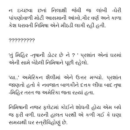
ન ઇચ્છવા છતાં નિલાક્ષી જેવી જ લાંબી -ઘેરી
પાંપણોવાળી મોટી આસમાની આંખો,ગૌર વર્ણ અને કાળા
કેશ ધરાવતી નિમિષા એને મીઠડી લાગી રહી હતી.
?????????
'તું મિહિર -તૃષાની ડોટર છે ને ? ' પ્રશાંત એનાં ઘરમાં
એની સામે બેઠેલી નિમિષાને પૂછી રહેલો.
'યા..' અમેરિકન શૈલીમાં એને ઉત્તર મળ્યો. પ્રશાંત
જાણતો હતો કે નવજાત બાળકીને દત્તક લીધા બાદ તૃષા
-મિહિર તરત જ અમેરિકા જતા રહ્યાં હતા.
નિમિષાની નજર ફ્લેટમાં કોઈને શોધતી હોય એમ બધે
જ ફરી વળી. ઘરની હાલત પરથી એ કળી ગઈ કે ઘણા
સમયથી ઘર સ્ત્રીવિહોણું છે.