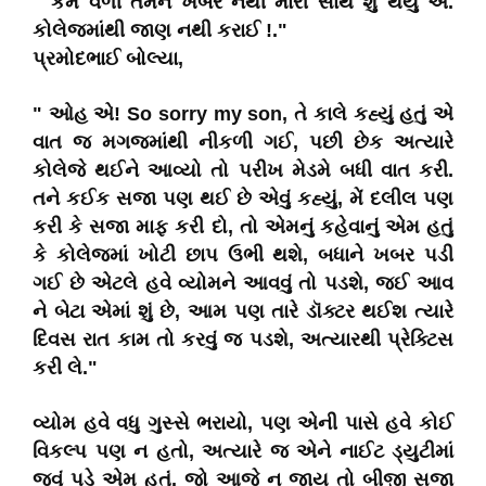
" કેમ વળી તમને ખબર નથી મારી સાથે શું થયું એ.
કોલેજમાંથી જાણ નથી કરાઈ !."
પ્રમોદભાઈ બોલ્યા,
" ઓહ એ! So sorry my son, તે કાલે કહ્યું હતું એ
વાત જ મગજમાંથી નીકળી ગઈ, પછી છેક અત્યારે
કોલેજે થઈને આવ્યો તો પરીખ મેડમે બધી વાત કરી.
તને કઈક સજા પણ થઈ છે એવું કહ્યું, મેં દલીલ પણ
કરી કે સજા માફ કરી દો, તો એમનું કહેવાનું એમ હતું
કે કોલેજમાં ખોટી છાપ ઉભી થશે, બધાને ખબર પડી
ગઈ છે એટલે હવે વ્યોમને આવવું તો પડશે, જઈ આવ
ને બેટા એમાં શું છે, આમ પણ તારે ડૉક્ટર થઈશ ત્યારે
દિવસ રાત કામ તો કરવું જ પડશે, અત્યારથી પ્રેક્ટિસ
કરી લે."
વ્યોમ હવે વધુ ગુસ્સે ભરાયો, પણ એની પાસે હવે કોઈ
વિકલ્પ પણ ન હતો, અત્યારે જ એને નાઈટ ડ્યુટીમાં
જવું પડે એમ હતું. જો આજે ન જાય તો બીજી સજા