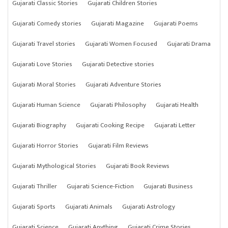
Gujarati Classic Stories
Gujarati Children Stories
Gujarati Comedy stories
Gujarati Magazine
Gujarati Poems
Gujarati Travel stories
Gujarati Women Focused
Gujarati Drama
Gujarati Love Stories
Gujarati Detective stories
Gujarati Moral Stories
Gujarati Adventure Stories
Gujarati Human Science
Gujarati Philosophy
Gujarati Health
Gujarati Biography
Gujarati Cooking Recipe
Gujarati Letter
Gujarati Horror Stories
Gujarati Film Reviews
Gujarati Mythological Stories
Gujarati Book Reviews
Gujarati Thriller
Gujarati Science-Fiction
Gujarati Business
Gujarati Sports
Gujarati Animals
Gujarati Astrology
Gujarati Science
Gujarati Anything
Gujarati Crime Stories