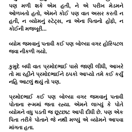
પણ મળી શકે એમ હતી, ને એ પરીખ મેડમને
ઓળખતો હતો, એમને કોઈ પણ વાત અસર કરતી ન
હતી, ન વ્યોમનું સ્ટેટ્સ, ના એના પિતાનો હોદ્દો, ન
કોઈની મજબૂરી...
વ્યોમ જમવાનું પતાવી કઈ પણ બોલ્યા વગર હોસ્પિટલ
જવા નીકળી ગયો.
કુમુદે બધી વાત પ્રમોદભાઈ પાસે જાણી લીધી, આખરે
તો મા રહીને પ્રમોદભાઈને ઠપકો આપ્યો તમે કઈ કર્યું
નહિ આટલું થયું તો પણ.
પ્રમોદભાઈ કઈ પણ બોલ્યા વગર જમવાનું પતાવી
પોતાના રૂમમાં જતા રહ્યા. એમને લાગ્યું કે પોતે
વ્યોમને વધુ પડતી જ છૂટછાટ આપી દીધી છે. પણ એક
પિતા તરીકે પોતાને જે નથી મળ્યું એ વ્યોમને આપવા
માંગતા હતા.