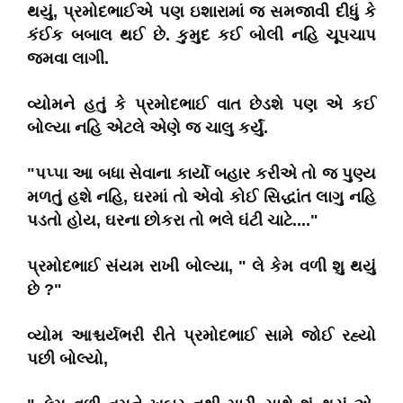
થયું, પ્રમોદભાઈએ પણ ઇશારામાં જ સમજાવી દીધું કે
કંઈક બબાલ થઈ છે. કુમુદ કઈ બોલી નહિ ચૂપચાપ
જમવા લાગી.
વ્યોમને હતું કે પ્રમોદભાઈ વાત છેડશે પણ એ કઈ
બોલ્યા નહિ એટલે એણે જ ચાલુ કર્યું.
"પપ્પા આ બધા સેવાના કાર્યો બહાર કરીએ તો જ પુણ્ય
મળતું હશે નહિ, ઘરમાં તો એવો કોઈ સિદ્ધાંત લાગુ નહિ
પડતો હોય, ઘરના છોકરા તો ભલે ઘંટી ચાટે...."
પ્રમોદભાઈ સંયમ રાખી બોલ્યા, " લે કેમ વળી શુ થયું
છે ?"
વ્યોમ આશ્ચર્યભરી રીતે પ્રમોદભાઈ સામે જોઈ રહ્યો
પછી બોલ્યો,