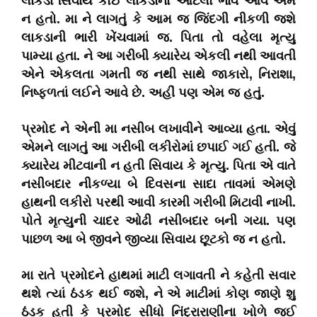
લાકડા સિવાય કોઈ લાકડાનો આટલો ભાવ આવે એમ
ન હતો. મા ને લાગતું કે આમ જ જિંદગી નીકળી જશે
લાકડાની ભારી ખેંચવામાં જ. પિતા તો વહેલા મૃત્યુ
પામ્યા હતા. ને આ ગરીબી ક્યારેય એકલી નથી આવતી
એને એકલતા ગમતી જ નથી સાથે જાકારો, નિરાશા,
નિષ્ફળતાં લઈને આવે
છે. અહીં
પણ એમ જ હતું.
પ્રમોદ ને એની મા નસીબ લખાવીને આવ્યા હતા. એવું
એમને લાગતું આ ગરીબી લકીરોમાં છપાઈ ગઈ હતી. જે
ક્યારેય મીટવાની ન હતી સિવાય કે મૃત્યુ. પિતા એ વાતે
નસીબદાર નીકળ્યા બે દિવસના સાદા તાવમાં એમણે
હાથની લકીરો પરથી આવી કારમી ગરીબી મિટાવી નાખી.
પોતે મૃત્યુની ચાદર ઓઢી નસીબદાર બની ગયા. પણ
પાછળ આ બે જીવને જીવ્યા સિવાય છૂટકો જ ન હતો.
મા રાતે પ્રમોદને હાથમાં માટી લગાવતી ને કહેતી સવાર
થશે ત્યાં ઠંડક થઈ જશે, ને એ માટીમાં કોણ જાણે શુ
ઠંડક હતી કે પ્રમોદ સીધો નિંદ્રારાણીના ખોળે જઈ