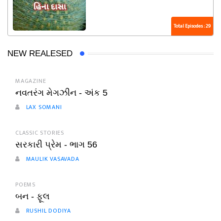
Total Episodes : 29
NEW REALESED
MAGAZINE
નવતરંગ મેગઝીન - અંક 5
LAX SOMANI
CLASSIC STORIES
સરકારી પ્રેમ - ભાગ 56
MAULIK VASAVADA
POEMS
બન - ફૂલ
RUSHIL DODIYA