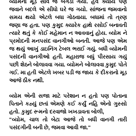
વ્યોમનો મૂડ સાવ જ બગડી ગયો. હવે ક્યાંય પણ
જવાને બદલે એ સીધો ઘરે જ ગયો. સાંજના જમવાનો
સમય થયો એટલે બધા ગોઠવાયા. બધામાં તો ત્રણ
જણા જ હતા. પણ કુમુદ ક્યારેક હાથે રસોઈ બનાવતી
ત્યારે થતું કે કોઈ મહેમાન ન આવવાનું હોય. વ્યોમ ને
પ્રમોદની મનપસંદ વાનગીઓ બનતી. આજે પણ એમ
જ થયું આખું ડાઇનિંગ ટેબલ ભરાઈ ગયું. બધી વ્યોમની
પસંદની વાનગીઓ હતી. મહારાજ બધું પીરસાય ગયું
પછી શેઠને બોલાવવા ગયા. વ્યોમને બોલાવવા કુમુદ પોતે
ગઈ. મા હતી એટલે ખબર પડી જ જાય કે દીકરાનો મૂડ
આજે ઠીક નથી.
વ્યોમ એની સજા માટે પરેશાન ન હતો પણ પોતાના
પિતાને કહ્યું છતાં એમણે કઈ કર્યું નહિ એનો ગુસ્સો
હતો. કુમુદ રૂમનો દરવાજો ખખડાવતા બોલી,
"વ્યોમ, ચાલ તો બેટા આજે તો બધી વાનગી તારી
પસંદગીની બની છે, જમવા આવી જા."