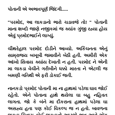
પોતાની એ અભાવપૂર્ણ જિંદગી.....
"પરમોદ, આ લાકડાનો ભારો ચડાવજે તો! " પોતાની
માના શબ્દો જાણે નજીકમાં જ ક્યાંક ગુંજી રહ્યા હોય
એવું પ્રમોદભાઈને લાગ્યું.
ચીંથરેહાલ પરમોદ દોડીને આવ્યો. અકિંચનતા એનું
સામ્રાજ્ય બખૂબી જમાવીને બેઠી હતી. અમીરી એક
આંખો સિવાય ક્યાંય દેખાતી ન હતી. પરમોદ ને એની
મા લાકડા વેચીને ગરીબીને ધક્કો મારતા ને એટલી જ
બમણી ગતિથી એ ફરી ડોકાઈ જતી.
નાનકડો પ્રમોદ પોતાની મા ના હાથમાં પડેલા ઘાવ જોઈ
રહેતો. એને પોતાના હાથે થયેલા ઘા બહુ નહિવત
લાગતા. જો કે બંને મા દીકરાના હાથમાં પડેલા ઘા
અસહ્ય હતા પણ કોઈ વિકલ્પ જ ન હતો. બાવળના