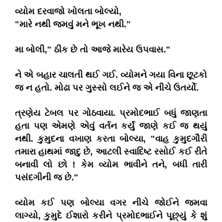
વ્યોમ દરવાજો ખોલતા બોલ્યો,
"મારે નથી જમવું મને ભૂખ નથી."
મા બોલી," ઠીક છે તો આજે મારેય ઉપવાસ."
ને એ બહાર ચાલતી થઈ ગઈ. વ્યોમને ગયા વિના છૂટકો
જ ન હતો. મોઢા પર ગુસ્સો લઈને જ એ નીચે ઉતર્યો.
ત્રણેય ટેબલ પર ગોઠવાયા. પ્રમોદભાઈ બધું જાણતા
હતા પણ એમણે એવું વર્તન કર્યું જાણે કઈ જ થયું
નથી. કુમુદના વખાણ કરતા બોલ્યા, "વાહ કુમુદગૌરી
તમારા હાથમાં જાદુ છે, આટલી સ્વાદિષ્ટ રસોઈ કઈ રીતે
બનાવી લો છો ! કેમ વ્યોમ ભાવીને તને, બધી તારી
પસંદગીની જ છે."
વ્યોમ કઈ પણ બોલ્યા વગર નીચે જોઈને જમવા
લાગ્યો, કુમુદે ઈશારો કરીને પ્રમોદભાઈને પૂછ્યું કે શું