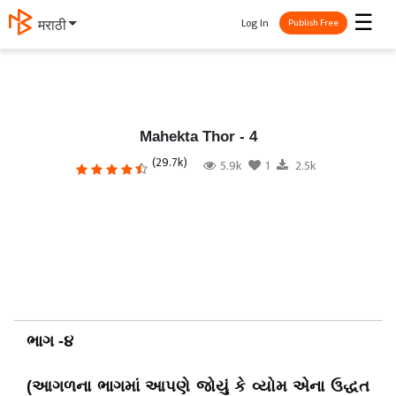
☰
Log In
मराठी
Publish Free
Mahekta Thor - 4
(29.7k)
5.9k
1
2.5k
ભાગ -૪
(આગળના ભાગમાં આપણે જોયું કે વ્યોમ એના ઉદ્ધત