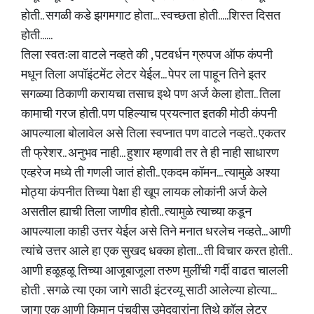
होती.. सगळी कडे झगमगाट होता... स्वच्छता होती.....शिस्त दिसत
होती......
तिला स्वतःला वाटले नव्हते की , पटवर्धन ग्रुपज ऑफ कंपनी
मधून तिला अपॉइंटमेंट लेटर येईल... पेपर ला पाहून तिने इतर
सगळ्या ठिकाणी करायचा तसाच इथे पण अर्ज केला होता.. तिला
कामाची गरज होती. पण पहिल्याच प्रयत्नात इतकी मोठी कंपनी
आपल्याला बोलावेल असे तिला स्वप्नात पण वाटले नव्हते.. एकतर
ती फ्रेशर.. अनुभव नाही... हुशार म्हणावी तर ते ही नाही साधारण
एव्हरेज मध्ये ती गणली जातं होती.. एकदम कॉमन... त्यामुळे अश्या
मोठ्या कंपनीत तिच्या पेक्षा ही खूप लायक लोकांनी अर्ज केले
असतील ह्याची तिला जाणीव होती.. त्यामुळे त्याच्या कडून
आपल्याला काही उत्तर येईल असे तिने मनात धरलेच नव्हते... आणी
त्यांचे उत्तर आले हा एक सुखद धक्का होता... ती विचार करत होती..
आणी हळूहळू तिच्या आजूबाजूला तरुण मुलींची गर्दी वाढत चालली
होती . सगळे त्या एका जागे साठी इंटरव्यू साठी आलेल्या होत्या...
जागा एक आणी किमान पंचवीस उमेदवारांना तिथे कॉल लेटर