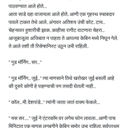
पाठवण्यात आले होते....
आता साडे दहा वाजायला आले होते.. आणी एक गृहस्थ रुबाबदार
पावले टाकत तेथे आले.. अंगावर अतिशय उंची कोट.. टाय...
चेहऱ्यावर हुशारीची झाक.. काहीसा रागीट वाटणारा चेहरा...
आजूबाजूला अजिबात न पाहता ते आपल्या केबिन मध्ये निघून गेले.
ते आले तशी ती रिसेप्शनिस्ट उठून उभी राहिली..
" गुड मॉर्निग... सर... "
" गुड मॉर्निग... जुई..." त्या माणसाने तिथे खरोखर जुई बसली आहे
की दुसरे कोणी हे पाहण्याची पण तसदी घेतली नाही...
" कॉल... मी. देशपांडे..." त्यांनी जाता जातं वाक्य फेकले....
" यस सर..... " जुई ने एंटरकॉम वर लगेच फोन लावला... आणी पाच
मिनिटात एक माणूस लगबगीने केबिन समोर उभा राहिला. सर्वप्रथम