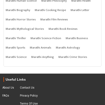
Marathi Human Science
Marathi Philosophy
Marathi Health
Marathi Biography
Marathi Cooking Recipe
Marathi Letter
Marathi Horror Stories
Marathi Film Reviews
Marathi Mythological Stories
Marathi Book Reviews
Marathi Thriller
Marathi Science-Fiction
Marathi Business
Marathi Sports
Marathi Animals
Marathi Astrology
Marathi Science
Marathi Anything
Marathi Crime Stories
Useful Links
About Us
Contact Us
FAQs
Privacy Policy
Terms Of Use