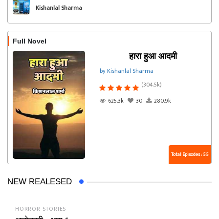
Kishanlal Sharma
Full Novel
हारा हुआ आदमी
by Kishanlal Sharma
(304.5k)
625.3k
30
280.9k
Total Episodes : 55
NEW REALESED
HORROR STORIES