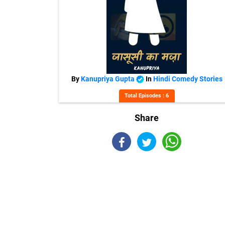
By
Kanupriya Gupta
In
Hindi Comedy Stories
Total Episodes : 6
Share