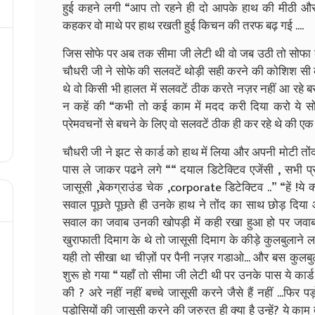
हुई कहने लगी “आप तो रहने ही दो आपके हाथ की मीठी और
कहकर वो माथे पर हाथ रखती हुई किचन की तरफ बढ़ गई ....
जिस सोफे पर अब तक सीमा जी लेटी थी वो जब उठी तो सोफा क
चौधरी जी ने सोफे की सलवटें थोड़ी सही करने की कोशिश सी 
थे वो किसी भी हालत में सलवटें ठीक करते नज़र नहीं आ रहे ब
न कहें की “कभी तो कई काम में मदद करी दिया करो ये स
प्रेमवचनों से बचने के लिए वो सलवटें ठीक ही कर रहे थे की एक क
चौधरी जी ने झट से कार्ड को हाथ में लिया और अपनी मोटी तोंद 
पास ले जाकर पढने लगे ““ दयाल डिटेक्टिव एजेंसी , सभी प्
जासूसी ,बेकग्राउंड चेक ,corporate डिटेक्टिव ..”
“हें !ये
सवाल पूछते पूछते ही उनके हाथ ने तोंद का साथ छोड़ दिया औ
सवाल का जवाब उनकी खोपड़ी में कही रखा हुआ हो पर जवाब वहां
खुराफाती दिमाग के थे तो जासूसी दिमाग के कीड़े कुलबुलाने लगे
यही तो सीखा था चीज़ों पर पैनी नज़र गडाओ... और बस कुलबुला
शुरू हो गया “ यहाँ तो सीमा जी लेटी थी पर उनके पास ये कार्
की ? अरे नहीं नहीं बच्चे जासूसी करने जैसे हैं नहीं ...फिर
पड़ोसियों की जासूसी करने की जरुरत ही क्या है उन्हें? ये काम