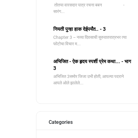
तोतया वारसदार पात्र रचना बबन -
सारंग...
नियती पुन्हा हाक देईपर्यंत.. - 3
Chapter 3 – नव्या दिवसाची सुरुवातरात्रभर त्या
फोटोचा विचार म...
अभिजित - ऐक हृदय स्पर्शी प्रेम कथा... - भाग
3
️अभिजित ️3समोर जिजा उभी होती, आपल्या पदराने
आपले ओले झालेले...
Categories