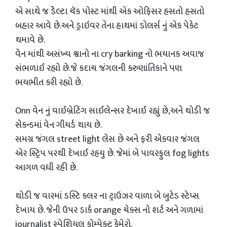
એ સાથે જ ડેેલ્ટા ચૅક પોસ્ટ માંથી એક ઓફિસર હસતો હસતો
બહાર આવે છે.અને ડ્રાઇવર તેના હાથમાં ડોલર્સ નું એક પેકેટ
થમાવે છે.
વેન માંથી અસંખ્ય શ્વાનો ના cry barking નો ભયાનક અવાજ
સંભળાઈ રહ્યો છે.જે કદાચ જંગલની કરુણાંતિકાને પણ
ભયભીત કરી રહ્યો છે.
Onn વેન નું વાઈબ્રેટિંગ સાઈલેન્સર દેખાઈ રહ્યું છે,અને થોડી જ
સેકન્ડમાં વેન ગીયર્ડ થાય છે.
સમગ્ર જંગલ street light લેસ છે અને ફરી એકવાર જંગલ
એર સ્ટ્રિપ પરથી દેખાઈ રહયુ છે. જેમાં બે પાવરફુલ fog lights
આગળ વધી રહી છે.
થોડી જ વારમાં ડસ્ટિ કલર ના ટ્રાઉઝર વાળા બે બુટેડ સ્ટેપ્સ
દેખાય છે. જેની ઉપર ડાર્ક orange ચેક્સ નો શર્ટ અને ગળામાં
journalist સ્પેશિયલ કોમ્પેક્ટ કેમેરો.