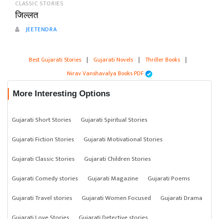
CLASSIC STORIES
जिल्लत
JEETENDRA
Best Gujarati Stories
|
Gujarati Novels
|
Thriller Books
|
Nirav Vanshavalya Books PDF
More Interesting Options
Gujarati Short Stories
Gujarati Spiritual Stories
Gujarati Fiction Stories
Gujarati Motivational Stories
Gujarati Classic Stories
Gujarati Children Stories
Gujarati Comedy stories
Gujarati Magazine
Gujarati Poems
Gujarati Travel stories
Gujarati Women Focused
Gujarati Drama
Gujarati Love Stories
Gujarati Detective stories