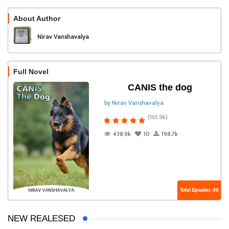
About Author
Follow
Nirav Vanshavalya
Full Novel
CANIS the dog
by Nirav Vanshavalya
(165.9k)
438.9k
10
198.7k
Total Episodes : 86
NEW REALESED