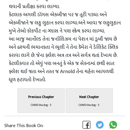
થવાની પ્રતીક્ષા કરવા લાગ્યા.
કેટલાક અગલી ડૉગસ એકબીજા પર જ તૂટી પડ્યા અને
એકબીજાને જ લહુ લુહાન કરવા લાગ્યા.અને આવા જ લહુલુહાન
મુખે તેઓ કોકપીટ ના ગ્લાસ ને પણ સ્ક્રેચ કરવા લાગ્યા.
આ બાજુ આર્નોલ્ડ તેના જર્નાલિઝમ ના પેશન માં ડૂબી જાય છે
અને દ્રશ્યની ભયાનકતા ને ભૂલી ને તેના કૅમેરા ને ડેલિકેટ ક્લિક
કરાવા લાગે છે. જેના ફ્લેશ અત્ર તત્ર અને સર્વત્ર થતાં દેખાય છે.
કેટલીકવાર તો એવુંં પણ બનતું કે એક જ સેકન્ડમાંં છથી સાત
ફ્લેશ થઈ જતા અને તરત જ Arnold તેના ચહેરા આગળથી
ધૂળ હટાવતો દેખાતો.
Previous Chapter
Next Chapter
CANIS the dog - 3
CANIS the dog - 5
Share This Book On: