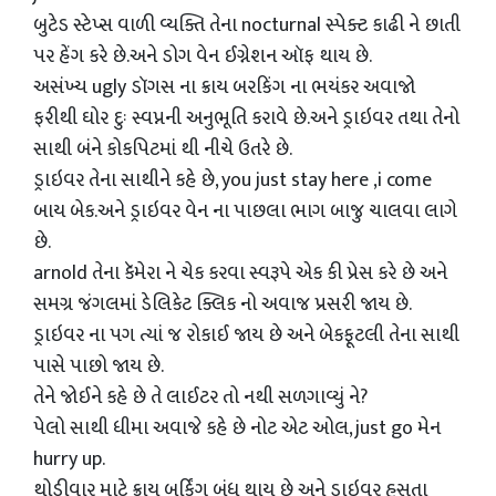
બુટેડ સ્ટેપ્સ વાળી વ્યક્તિ તેના nocturnal સ્પેક્ટ કાઢી ને છાતી
પર હેંગ કરે છે.અને ડોગ વેન ઈગ્નેશન ઑફ થાય છે.
અસંખ્ય ugly ડૉગસ ના ક્રાય બરકિંગ ના ભયંકર અવાજો
ફરીથી ઘોર દુઃ સ્વપ્નની અનુભૂતિ કરાવે છે.અને ડ્રાઇવર તથા તેનો
સાથી બંને કોકપિટમાં થી નીચે ઉતરે છે.
ડ્રાઇવર તેના સાથીને કહે છે, you just stay here ,i come
બાય બેક.અને ડ્રાઇવર વેન ના પાછલા ભાગ બાજુ ચાલવા લાગે
છે.
arnold તેના કૅમેરા ને ચેક કરવા સ્વરૂપે એક કી પ્રેસ કરે છે અને
સમગ્ર જંગલમાં ડેલિકેટ ક્લિક નો અવાજ પ્રસરી જાય છે.
ડ્રાઇવર ના પગ ત્યાં જ રોકાઈ જાય છે અને બેકફૂટલી તેના સાથી
પાસે પાછો જાય છે.
તેને જોઈને કહે છે તે લાઈટર તો નથી સળગાવ્યું ને?
પેલો સાથી ધીમા અવાજે કહે છે નોટ એટ ઓલ, just go મેન
hurry up.
થોડીવાર માટે ક્રાય બર્કિંગ બંધ થાય છે અને ડ્રાઇવર હસતા