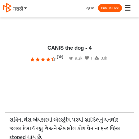
☰
Log In
मराठी
Publish Free
CANIS the dog - 4
(3k)
9.2k
1
3.1k
રાત્રિના ઘેરા અંધકારમાં એરસ્ટ્રીપ પરથી બ્રાઝિલનું ઘનઘોર
જંગલ દેખાઈ રહ્યું છે.અને એક લોંગ ડોગ વેન ના ફ્રન્ટ વ્હિલ
stoped થાય છે.