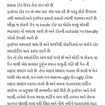
હસતા ડોર ઉપર તેના કાન ઘરે છે.
ડ્રાઇવર ડોર પર બે-ત્રણ વાર નૉક પણ કરે છે પરંતુ કોઈ રીપ્લાય
નથી આવતો.અને ડ્રાઇવર હસતો હસતો ત્યાંથી ચાલવા લાગે છે.
બીજી જ સેકન્ડે વેન ના inside ડોર પર કોઈક માથું જોરથી
ભટકાવા નો અવાજ આવે છે અને ડોરની outside પર literally
ગોબો ઉપસી આવે છે.
ડ્રાઇવર ગભરાઈ જાય છે અને જલ્દીથી કોકપિટમાં મા જઈને ડોર
સ્લાઈડીંગ અપ કરવા લાગે છે.
વેન નો ડોર સ્લાઈડીંગ અપ થઈ ગયો છે અને થોડી જ સેકન્ડ માં
વેન માંથી એક ભયંકર દુર્મુખ સ્વાન વાયુની ગતિ થી વેન ની
બહાર છલાંગ મારે છે . તેના બહાર છલાંગ મારતા ની સાથે જ વેન
માંથી એક સાથે, વન બાય વન અસંખ્ય ugly ધેન ugly ડોગ્સ
બહાર છલાંગ મારવા લાગે છે અને સમગ્ર વાતાવરણ બર્કિંગ
સાઉન્ડ ના પ્રદુષણ થી ભયભીત થઈ ઊઠે છે. ડ્રાઇવર અને તેનો
સાથી, બંનેએ વેનના ગ્લાસ શટિંગ અપ કરી નાખ્યા અને તેમના
કાનપર જોરથી હાથ મૂકી દીધા અને નીચે નમીને વાતાવરણ શાંત