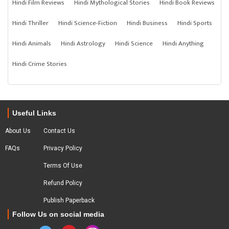
Hindi Film Reviews
Hindi Mythological Stories
Hindi Book Reviews
Hindi Thriller
Hindi Science-Fiction
Hindi Business
Hindi Sports
Hindi Animals
Hindi Astrology
Hindi Science
Hindi Anything
Hindi Crime Stories
Useful Links
About Us
Contact Us
FAQs
Privacy Policy
Terms Of Use
Refund Policy
Publish Paperback
Follow Us on social media