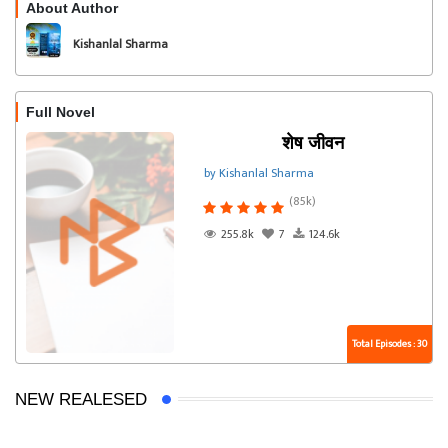
About Author
Follow
Kishanlal Sharma
Full Novel
शेष जीवन
by Kishanlal Sharma
(85k)
255.8k
7
124.6k
Total Episodes : 30
NEW REALESED