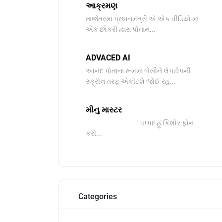
આક્રમણ
તાજેતરમાં પ્રધાનમંત્રી એ એક વીડિયો માં
એક છોકરી દ્વારા પોતાન...
ADVACED AI
આનંદ પોતાના રૂમમાં બેસીને લેપટોપની
સ્ક્રીન તરફ એકીટશે જોઈ રહ...
મીનુ માસ્ટર
" પપ્પા! હું કિશોર ફોન
કરી...
Categories