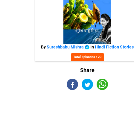
By
Sureshbabu Mishra
In
Hindi Fiction Stories
Total Episodes : 20
Share