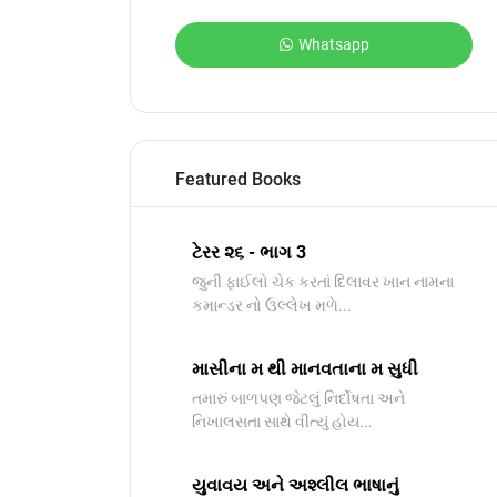
Whatsapp
Featured Books
ટેરર ૨૬ - ભાગ 3
જુની ફાઈલો ચેક કરતાં દિલાવર ખાન નામના
કમાન્ડર નો ઉલ્લેખ મળે...
માસીના મ થી માનવતાના મ સુધી
તમારું બાળપણ જેટલું નિર્દોષતા અને
નિખાલસતા સાથે વીત્યું હોય...
યુવાવય અને અશ્લીલ ભાષાનું