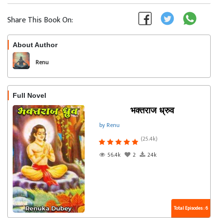
Share This Book On:
About Author
Follow
Renu
Full Novel
भक्तराज ध्रुव
by Renu
(25.4k)
56.4k
2
24k
Total Episodes : 6