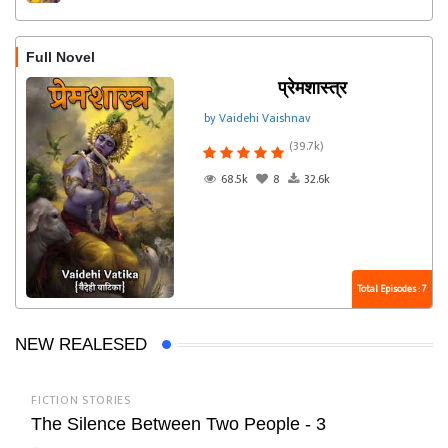
Full Novel
प्रेमशास्त्र
by Vaidehi Vaishnav
(39.7k)
68.5k
8
32.6k
Total Episodes : 7
NEW REALESED
FICTION STORIES
The Silence Between Two People - 3