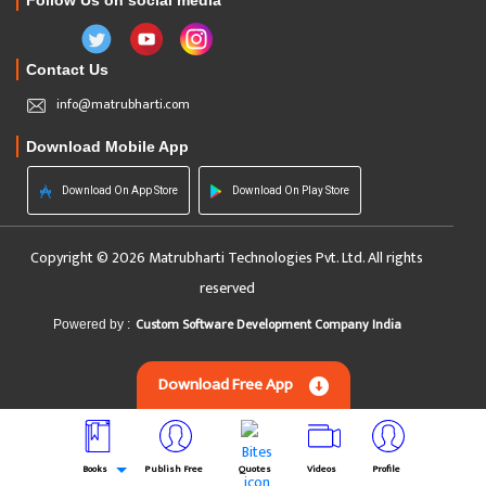
Follow Us on social media
Contact Us
info@matrubharti.com
Download Mobile App
Download On App Store
Download On Play Store
Copyright © 2026 Matrubharti Technologies Pvt. Ltd. All rights
reserved
Custom Software Development Company India
Powered by :
Download Free App
Books
Publish Free
Quotes
Videos
Profile