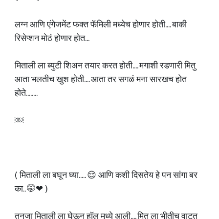
लग्न आणि एंगेजमेंट फक्त फॅमिली मध्येच होणार होती.... बाकी
रिसेप्शन मोठं होणार होत...
मिताली ला ब्युटी शिअन तयार करत होती.... मगाशी रडणारी मितु
आता भलतीच खुश होती.... आता तर सगळं मना सारखच होत
होते........
￼
( मिताली ला बघून घ्या..... 😌 आणि कशी दिसतेय हे पन सांगा बर
का.. 🤭❤ )
तनुजा मिताली ला घेऊन हॉल मध्ये आली.... मितु ला भीतीच वाटत