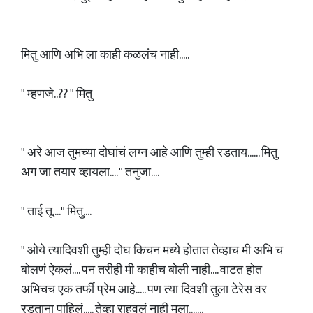
मितु आणि अभि ला काही कळलंच नाही.....
" म्हणजे..?? " मितु
" अरे आज तुमच्या दोघांचं लग्न आहे आणि तुम्ही रडताय...... मितु
अग जा तयार व्हायला.... " तनुजा....
" ताई तू...." मितु....
" ओये त्यादिवशी तुम्ही दोघ किचन मध्ये होतात तेव्हाच मी अभि च
बोलणं ऐकलं.... पन तरीही मी काहीच बोली नाही.... वाटत होत
अभिचच एक तर्फी प्रेम आहे..... पण त्या दिवशी तुला टेरेस वर
रडताना पाहिलं..... तेव्हा राहवलं नाही मला.......