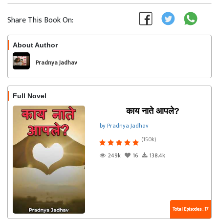
Share This Book On:
About Author
Follow
Pradnya Jadhav
Full Novel
काय नाते आपले?
by Pradnya Jadhav
(150k)
249k
16
138.4k
Total Episodes : 17