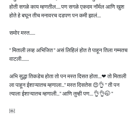
होती सगळे काय म्हणतील..... पण सगळे एकदम नॉर्मल आणि खुश
होते हे बघून तीच मनावरच दडपण पन कमी झालं....
समोर मस्त......
" मिताली लव्ह अभिजित " असं लिहिलं होत ते पाहून तिला गम्मतच
वाटली........
अभि सुद्धा तिकडेच होता तो पन मस्त दिसत होता....❤ तो मिताली
ला पाहून ईशाऱ्यातच म्हणाला..." मस्त दिसतेस 😍👌 " ती पन
त्याला ईशाऱ्यातच म्हणाली... " आणि तुम्ही पण.... 👌👌🤭 "
￼