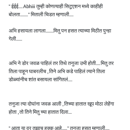
" ईईई..... Abhiii तुम्ही कोणत्याही सिटूएशन मध्ये काहीही
बोलता......... " मिताली चिडत म्हणाली.....
अभि हसायला लागला.........मितु पन हसत त्याच्या मिठीत पुन्हा
गेली.......
अभि ने डोर जवळ पाहिलं तर तिथे तनुजा उभी होती..... मितु तर
तिला पाहून घाबरलीच , तिने अभि कडे पाहिलं त्याने तिला
डोळ्यांनीच शांत बसायला सांगितलं.....
तनुजा त्या दोघांना जवळ आली , तिच्या हातात खूप मोठा लेहेंगा
होता , तो तिने मितु च्या हातात दिला....
" आता या वर तुझाच हक्क आहे...... " तनुजा हसत म्हणाली.....