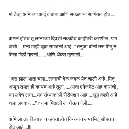
मी तेव्हा अभि च्या आई बाबांना आणि सगळ्यांना सांगितलं होत......
वाटलं होतंच तू लग्नाच्या दिवशी नक्कीच काहीतरी करशील... पण
असो...... मला माझी चूक समजली आहे... " तनुजा बोली तस मितु ने
तिला मिठी मारली......... आणि थँक्स म्हणाली......
" बस झालं आता चला... लग्नाची वेळ जवळ येत चाली आहे , मितु
अजून तयार ही व्हायचं आहे तुला....... आता एंगेजमेंट आहे दोघांची ,
मग लगेच लग्न.... मग संध्याकाळी रीसेपशन आहे..... खूप काही आहे
चला लवकर...... " तनुजा मिताली ला घेऊन गेली.......
अभि ला तर विश्वास च न्हवता होत कि त्याच लग्न मितु सोबतच
होत आहे.....!!!