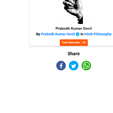
By
Prabodh Kumar Govil
In
Hindi Philosophy
Total Episodes : 34
Share