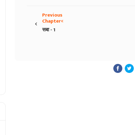
Previous
‹
Chapter
सबा - 1