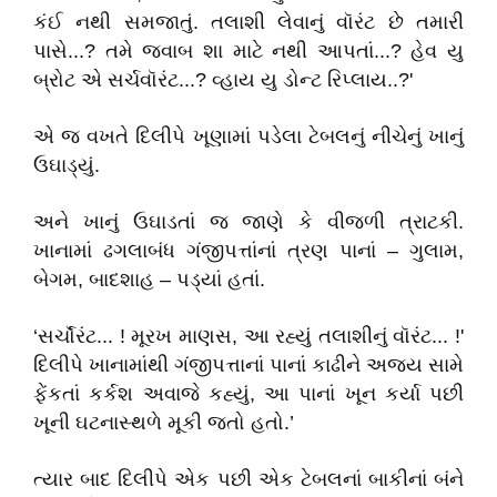
કંઈ નથી સમજાતું. તલાશી લેવાનું વૉરંટ છે તમારી
પાસે...? તમે જવાબ શા માટે નથી આપતાં...? હેવ યુ
બ્રોટ એ સર્ચવૉરંટ...? વ્હાય યુ ડોન્ટ રિપ્લાય..?'
એ જ વખતે દિલીપે ખૂણામાં પડેલા ટેબલનું નીચેનું ખાનું
ઉઘાડ્યું.
અને ખાનું ઉઘાડતાં જ જાણે કે વીજળી ત્રાટકી.
ખાનામાં ઢગલાબંધ ગંજીપત્તાંનાં ત્રણ પાનાં – ગુલામ,
બેગમ, બાદશાહ – પડ્યાં હતાં.
‘સર્ચૉરંટ... ! મૂરખ માણસ, આ રહ્યું તલાશીનું વૉરંટ... !'
દિલીપે ખાનામાંથી ગંજીપત્તાનાં પાનાં કાઢીને અજય સામે
ફેંકતાં કર્કશ અવાજે કહ્યું, આ પાનાં ખૂન કર્યા પછી
ખૂની ઘટનાસ્થળે મૂકી જતો હતો.’
ત્યાર બાદ દિલીપે એક પછી એક ટેબલનાં બાકીનાં બંને