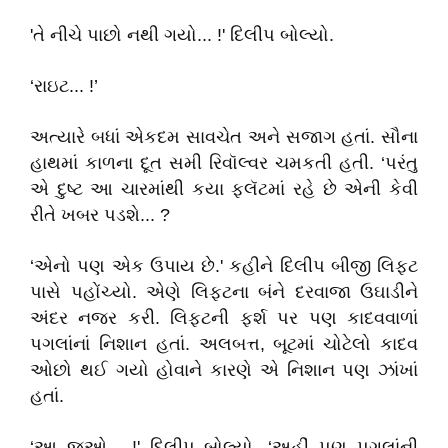
'તે નીચે પાછો નથી ગયો... !' દિલીપ બોલ્યો.
‘રાઇટ... !’
અત્યારે બધાં એકદમ સાવચેત અને સજાગ હતાં. સૌના
હાથમાં કાળના દૂત સમી રિવૉલ્વર ચમકતી હતી. ‘પરંતુ
એ દુષ્ટ આ ચારમાંથી કયા ફ્લૅટમાં રહે છે એની કેવી
રીતે ખબર પડશે... ?
‘એનો પણ એક ઉપાય છે.' કહીને દિલીપ બીજી લિફ્ટ
પાસે પહોંચ્યો. એણે લિફ્ટના બંને દરવાજા ઉઘાડીને
અંદર નજર કરી. લિફ્ટની ફર્શ પર પણ કાદવવાળાં
પગલાંનાં નિશાન હતાં. અલબત્ત, બૂટમાં ચોટેલો કાદવ
ઓછો થઈ ગયો હોવાને કારણે એ નિશાન પણ ઝાંખાં
હતાં.
‘આ જુઓ... !' દિલીપ બોલ્યો, ‘અહીં પણ પગલાંની