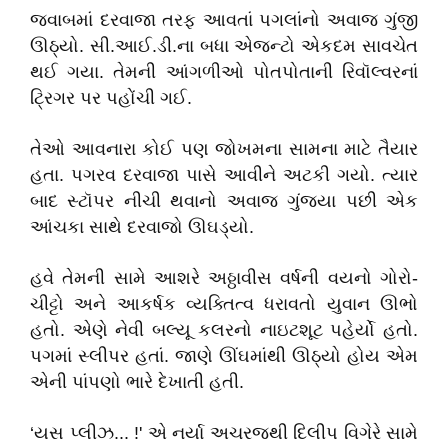
જવાબમાં દરવાજા તરફ આવતાં પગલાંનો અવાજ ગુંજી
ઊઠ્યો. સી.આઈ.ડી.ના બધા એજન્ટો એકદમ સાવચેત
થઈ ગયા. તેમની આંગળીઓ પોતપોતાની રિવૉલ્વરનાં
ટ્રિગર પર પહોંચી ગઈ.
તેઓ આવનારા કોઈ પણ જોખમના સામના માટે તૈયાર
હતા. પગરવ દરવાજા પાસે આવીને અટકી ગયો. ત્યાર
બાદ સ્ટૉપર નીચી થવાનો અવાજ ગુંજ્યા પછી એક
આંચકા સાથે દરવાજો ઊઘડ્યો.
હવે તેમની સામે આશરે અઠ્ઠાવીસ વર્ષની વયનો ગોરો-
ચીટ્ટો અને આકર્ષક વ્યક્તિત્વ ધરાવતો યુવાન ઊભો
હતો. એણે નેવી બલ્યૂ કલરનો નાઇટશૂટ પહેર્યો હતો.
પગમાં સ્લીપર હતાં. જાણે ઊંઘમાંથી ઊઠ્યો હોય એમ
એની પાંપણો ભારે દેખાતી હતી.
‘યસ પ્લીઝ... !' એ નર્યા અચરજથી દિલીપ વિગેરે સામે