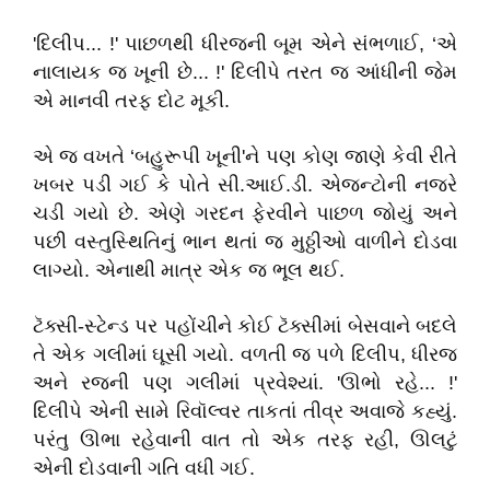
'દિલીપ... !' પાછળથી ધીરજની બૂમ એને સંભળાઈ, ‘એ
નાલાયક જ ખૂની છે... !' દિલીપે તરત જ આંધીની જેમ
એ માનવી તરફ દોટ મૂકી.
એ જ વખતે ‘બહુરૂપી ખૂની'ને પણ કોણ જાણે કેવી રીતે
ખબર પડી ગઈ કે પોતે સી.આઈ.ડી. એજન્ટોની નજરે
ચડી ગયો છે. એણે ગરદન ફેરવીને પાછળ જોયું અને
પછી વસ્તુસ્થિતિનું ભાન થતાં જ મુઠ્ઠીઓ વાળીને દોડવા
લાગ્યો. એનાથી માત્ર એક જ ભૂલ થઈ.
ટૅક્સી-સ્ટેન્ડ પર પહોંચીને કોઈ ટૅક્સીમાં બેસવાને બદલે
તે એક ગલીમાં ઘૂસી ગયો. વળતી જ પળે દિલીપ, ધીરજ
અને રજની પણ ગલીમાં પ્રવેશ્યાં. 'ઊભો રહે... !'
દિલીપે એની સામે રિવૉલ્વર તાકતાં તીવ્ર અવાજે કહ્યું.
પરંતુ ઊભા રહેવાની વાત તો એક તરફ રહી, ઊલટું
એની દોડવાની ગતિ વધી ગઈ.