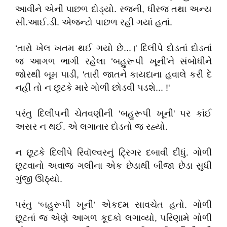
આવીને એની પાછળ દોડ્યો. રજની, ધીરજ તથા અન્ય
સી.આઈ.ડી. એજન્ટો પાછળ રહી ગયાં હતાં.
‘તારો ખેલ ખતમ થઈ ગયો છે...।' દિલીપે દોડતાં દોડતાં
જ આગળ ભાગી રહેલા ‘બહુરૂપી ખૂની'ને સંબોધીને
જોરથી બૂમ પાડી, 'તારી જાતને કાયદાના હવાલે કરી દે
નહીં તો ન છૂટકે મારે ગોળી છોડવી પડશે... !'
પરંતુ દિલીપની ચેતવણીની ‘બહુરૂપી ખૂની' પર કાંઈ
અસર ન થઈ. એ લગાતાર દોડતો જ રહ્યો.
ન છૂટકે દિલીપે રિવૉલ્વરનું ટ્રિગર દબાવી દીધું. ગોળી
છૂટવાનો અવાજ ગલીના એક છેડાથી બીજા છેડા સુધી
ગુંજી ઊઠ્યો.
પરંતુ ‘બહુરૂપી ખૂની’ એકદમ સાવચેત હતો. ગોળી
છૂટતાં જ એણે આગળ કૂદકો લગાવ્યો, પરિણામે ગોળી