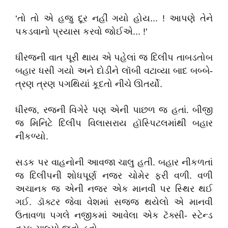
‘તો તો એ હજુ દૂર નહીં ગયો હોય... ! આપણે તેને
પકડવાનો પ્રયાસ કરવો જોઈએ... !'
ધીરજની વાત પૂરી થાય એ પહેલાં જ દિલીપ તાબડતોબ
બહાર ધસી ગયો અને દોડીને લૉબી વટાવ્યા બાદ બબ્બે-
ત્રણ ત્રણ પગથિયાં કૂદતો નીચે ઊતર્યો.
ધીરજ, રજની વિગેરે પણ એની પાછળ જ હતાં. બીજી
જ મિનિટે દિલીપ વિલાસરાય હૉસ્પિટલમાંથી બહાર
નીકળ્યો.
સડક પર વાહનોની આવજા ચાલુ હતી. બહાર નીકળતાં
જ દિલીપની શોધપૂર્ણ નજર ચોમેર ફરી વળી. વળી
અચાનક જ એની નજર એક માનવી પર સ્થિર થઈ
ગઈ. ડૉક્ટર જેવા વેશમાં સજ્જ થયેલો એ માનવી
ઉતાવળા પગલે નજીકમાં આવેલા એક ટૅક્સી- સ્ટેન્ડ