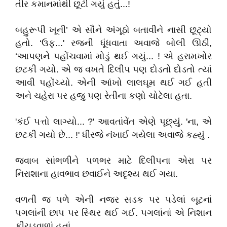
તીર કમાનમાંથી છૂટી ગયું હતું...!
બહુરૂપી ખૂની’ એ સૌને અંગૂઠો બતાવીને નાસી છૂટ્યો
હતો. ‘ઉફ...' રજની ધૂંધવાતા અવાજે બોલી ઊઠી,
‘આપણને પહોંચવામાં મોડું થઈ ગયું... ! એ હરામખોર
છટકી ગયો. એ જ વખતે દિલીપ પણ દોડતો દોડતો ત્યાં
આવી પહોંચ્યો. એની આંખો લાલઘૂમ થઈ ગઈ હતી
અને ચહેરા પર હજુ પણ રેતીના કણો ચોટેલા હતા.
'કંઈ પત્તો લાગ્યો... ?' આવતાંવેંત એણે પૂછ્યું. 'ના, એ
છટકી ગયો છે... !' ધીરજે નંખાઈ ગયેલા અવાજે કહ્યું .
જવાબ સાંભળીને પળભર માટે દિલીપના એરા પર
નિરાશાના હાવભાવ છવાઈને અદૃશ્ય થઈ ગયા.
વળતી જ પળે એની નજર સડક પર પડેલાં બૂટનાં
પગલાંની છાપ પર સ્થિર થઈ ગઈ. પગલાંનાં એ નિશાન
કીચડવાળાં હતાં.