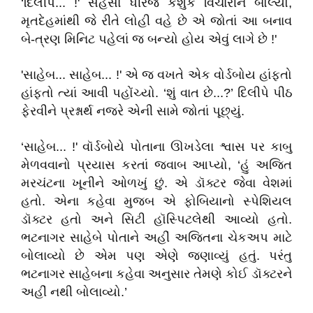
‘દિલીપ... !' સહસા ધીરજ કશુંક વિચારીને બોલ્યો,
મૃતદેહમાંથી જે રીતે લોહી વહે છે એ જોતાં આ બનાવ
બે-ત્રણ મિનિટ પહેલાં જ બન્યો હોય એવું લાગે છે !'
'સાહેબ... સાહેબ... !' એ જ વખતે એક વોર્ડબોય હાંફતો
હાંફતો ત્યાં આવી પહોંચ્યો. ‘શું વાત છે...?’ દિલીપે પીઠ
ફેરવીને પ્રશ્નાર્થ નજરે એની સામે જોતાં પૂછ્યું.
‘સાહેબ... !' વૉર્ડબોયે પોતાના ઊખડેલા શ્વાસ પર કાબુ
મેળવવાનો પ્રયાસ કરતાં જવાબ આપ્યો, ‘હું અજિત
મરચંટના ખૂનીને ઓળખું છું. એ ડૉક્ટર જેવા વેશમાં
હતો. એના કહેવા મુજબ એ ફોબિયાનો સ્પેશિયલ
ડૉક્ટર હતો અને સિટી હૉસ્પિટલેથી આવ્યો હતો.
ભટનાગર સાહેબે પોતાને અહીં અજિતના ચેકઅપ માટે
બોલાવ્યો છે એમ પણ એણે જણાવ્યું હતું. પરંતુ
ભટનાગર સાહેબના કહેવા અનુસાર તેમણે કોઈ ડૉક્ટરને
અહીં નથી બોલાવ્યો.’