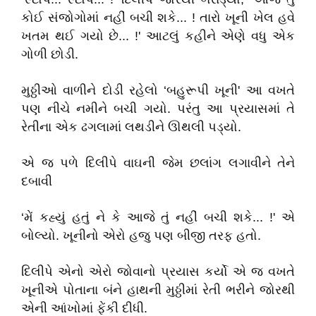
કોઈ સંજોગોમાં નહીં બચી શકે... ! તારો ખૂની ખેલ હવે
ખતમ થઈ ગયો છે... !' આટલું કહીને એણે વધુ એક
ગોળી છોડી.
મુઠ્ઠીઓ વાળીને દોડી રહેલો ‘બહુરૂપી ખૂની' આ વખતે
પણ નીચે નમીને બચી ગયો. પરંતુ આ પ્રયાસમાં તે
રેતીના એક ઢગલામાં લથડીને ઊથલી પડ્યો.
એ જ પળે દિલીપે વાઘની જેમ છલાંગ લગાવીને તેને
દબાવી
‘મેં કહ્યું હતું ને કે આજે તું નહીં બચી શકે... !' એ
બોલ્યો. ખૂનીનો એરો હજુ પણ બીજી તરફ હતો.
દિલીપે એનો એરો જોવાનો પ્રયાસ કર્યો એ જ વખતે
ખૂનીએ પોતાના બંને હાથની મુઠ્ઠીમાં રેતી ભરીને જોરથી
એની આંખોમાં ફેંકી દીધી.