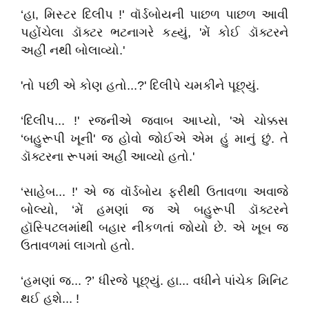
‘હા, મિસ્ટર દિલીપ !' વૉર્ડબોયની પાછળ પાછળ આવી
પહોંચેલા ડૉક્ટર ભટનાગરે કહ્યું, 'મેં કોઈ ડૉક્ટરને
અહીં નથી બોલાવ્યો.'
'તો પછી એ કોણ હતો...?' દિલીપે ચમકીને પૂછ્યું.
‘દિલીપ... !' રજનીએ જવાબ આપ્યો, 'એ ચોક્કસ
‘બહુરૂપી ખૂની' જ હોવો જોઈએ એમ હું માનું છું. તે
ડૉક્ટરના રૂપમાં અહીં આવ્યો હતો.'
‘સાહેબ... !' એ જ વૉર્ડબોય ફરીથી ઉતાવળા અવાજે
બોલ્યો, ‘મેં હમણાં જ એ બહુરૂપી ડૉક્ટરને
હૉસ્પિટલમાંથી બહાર નીકળતાં જોયો છે. એ ખૂબ જ
ઉતાવળમાં લાગતો હતો.
‘હમણાં જ... ?’ ધીરજે પૂછ્યું. હા... વધીને પાંચેક મિનિટ
થઈ હશે... !