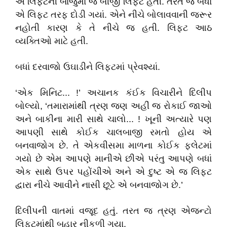
એ લિફ્ટની બાજુમાં જ બીજી લિફ્ટ હતી. તરત જ બધાં
એ લિફ્ટ તરફ દોડી ગયાં. એને નીચે બોલાવવાની જરૂર
નહોતી કારણ કે તે નીચે જ હતી. લિફ્ટ આઠ
વ્યક્તિઓ માટે હતી.
બધાં દરવાજો ઉઘાડીને લિફ્ટમાં પ્રેવશ્યાં.
‘એક મિનિટ... !’ અચાનક કંઈક વિચારીને દિલીપ
બોલ્યો, ‘તમારામાંથી ત્રણ જણ અહીં જ રોકાઈ જાઓ
અને બાકીના મારી સાથે ચાલો... ! ખૂની અત્યારે પણ
આપણી સાથે કોઈક ચાલબાજી રમતો હોય એ
બનવાજોગ છે. તે એકવીસમા માળના કોઈક ફ્લેટમાં
ગયો છે એમ આપણે માનીએ છીએ પરંતુ આપણે બધાં
એક સાથે ઉપર પહોંચીએ અને એ દુષ્ટ એ જ લિફ્ટ
દ્વારા નીચે આવીને નાસી છૂટે એ બનવાજોગ છે.’
દિલીપની વાતમાં વજૂદ હતું. તરત જ ત્રણ એજન્ટો
લિફ્ટમાંથી બહાર નીકળી ગયા.