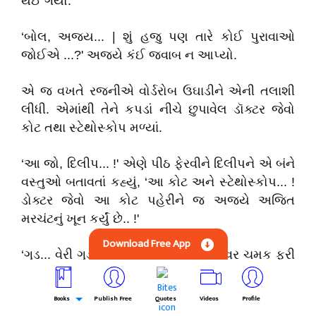
થઈ ગયો.
‘બોલ, અજય... | શું હજુ પણ તારે કોઈ પુરાવાઓ
જોઈએ ...?' અજયે કંઈ જવાબ ન આપ્યો.
એ જ વખતે રજનીએ વોર્ડરોબ ઉઘાડીને એની તલાશી
લીધી. એમાંથી તેને કપડાં નીચે છુપાવેલ ડૉક્ટર જેવો
કોટ તથા સ્ટેથોસ્કોપ મળ્યાં.
‘આ જો, દિલીપ... !' એણે પીઠ ફેરવીને દિલીપને એ બંને
વસ્તુઓ બતાવતાં કહ્યું, ‘આ કોટ અને સ્ટેથોસ્કોપ... !
ડોક્ટર જેવો આ કોટ પહેરીને જ અજયે અજિત
મરચંટનું ખૂન કર્યું છે.. !'
Download Free App
‘ગુડ... વેરી ગુડ... !' દિલીપની આંખોમાં તીવ્ર ચમક ફરી
વળી, ‘અર્થાત્ અજયના 'બહુરૂપી ખૂની' હોવાના બધા
પુરાવાઓ આપણને મળી ગયા છે !'
Books
Publish Free
Quotes
Videos
Profile