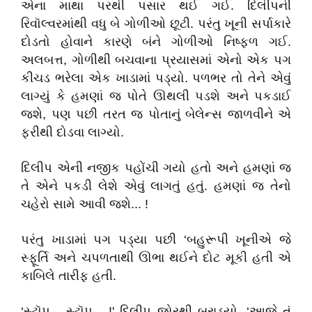
એના માથા પરથી પસાર થઈ ગઈ. દિલીપની
રિવૉલ્વરમાંથી વધુ બે ગોળીઓ છૂટી. પરંતુ ખૂની સર્પાકારે
દોડતો હોવાને કારણે બંને ગોળીઓ નિષ્ફળ ગઈ.
અલબત્ત, ગોળીથી બચવાના પ્રયાસમાં એનો એક પગ
કીચડ ભરેલા એક ખાડામાં પડ્યો. પળભર તો તેને એવું
લાગ્યું કે હમણાં જ પોતે ઊથલી પડશે અને પકડાઈ
જશે, પણ પછી તરત જ પોતાનું બેલેન્સ જાળવીને એ
ફરીથી દોડવા લાગ્યો.
દિલીપ એની નજીક પહોંચી ગયો હતો અને હમણાં જ
તે એને પકડી લેશે એવું લાગતું હતું. હમણાં જ તેનો
ચહેરો સામે આવી જશે... !
પરંતુ ખાડામાં પગ પડ્યા પછી ‘બહુરૂપી ખૂનીએ જે
સ્ફૂર્તિ અને ચપળતાથી ઊભા થઈને દોટ મૂકી હતી એ
કાબિલે તારીફ હતી.
‘સ્ટૉપ... સ્ટૉપ... !' દિલીપ જોરથી બરાડ્યો, ‘આજે તું