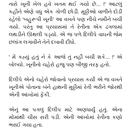
તારો ખૂની ખેલ હવે ખતમ થઈ ગયો છે... !' આટલું
કહીને એણે વધુ એક ગોળી છોડી. મુઠ્ઠીઓ વાળીને દોડી
રહેલો ‘બહુરૂપી ખૂની’ આ વખતે પણ નીચે નમીને બચી
ગયો. પરંતુ આ પ્રયાસમાં તે રેતીના એક ઢગલામાં
લથડીને ઊથલી પડ્યો. એ જ પળે દિલીપે વાઘની જેમ
છલાંગ લગાવીને તેને દબાવી દીધો.
' મેં કહ્યું હતું ને કે આજે તું નહીં બચી શકે... !' એ
બોલ્યો. ખૂનીનો ચહેરો હજુ પણ બીજી તરફ હતો.
દિલીપે એનો ચહેરો જોવાનો પ્રયાસ કર્યો એ જ વખતે
ખૂનીએ પોતાના બંને હાથની મુઠ્ઠીમાં રેતી ભરીને જોરથી
એની આંખોમાં ફેંકી.
એનું આ પગલું દિલીપ માટે અણધાર્યું હતું. એના
મોંમાંથી ચીસ સરી પડી. એની આંખોમાં રેતીના કણો
ભરાઈ ગયા હતા.