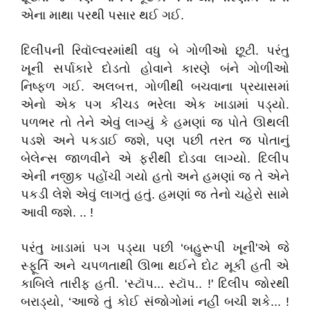
એના માથા પરથી પસાર થઈ ગઈ.
દિલીપની રિવૉલ્વરમાંથી વધુ બે ગોળીઓ છૂટી. પરંતુ
ખૂની સર્પાકારે દોડતો હોવાને કારણે બંને ગોળીઓ
નિષ્ફળ ગઈ. અલબત્ત, ગોળીથી બચવાના પ્રયાસમાં
એનો એક પગ કીચડ ભરેલા એક ખાડામાં પડ્યો.
પળભર તો તેને એવું લાગ્યું કે હમણાં જ પોતે ઊથલી
પડશે અને પકડાઈ જશે, પણ પછી તરત જ પોતાનું
બેલેન્સ જાળવીને એ ફરીથી દોડવા લાગ્યો. દિલીપ
એની નજીક પહોંચી ગયો હતો અને હમણાં જ તે એને
પકડી લેશે એવું લાગતું હતું. હમણાં જ તેનો ચહેરો સામે
આવી જશે. .. !
પરંતુ ખાડામાં પગ પડ્યા પછી ‘બહુરૂપી ખૂની'એ જે
સ્ફૂર્તિ અને ચપળતાથી ઊભા થઈને દોટ મૂકી હતી એ
કાબિલે તારીફ હતી. ‘સ્ટૉપ... સ્ટૉપ.. !' દિલીપ જોરથી
બરાડ્યો, ‘આજે તું કોઈ સંજોગોમાં નહીં બચી શકે... !