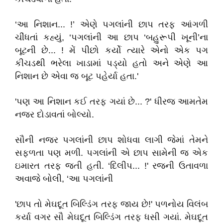
‘આ નિશાન... !’ એણે પગલાંની છાપ તરફ આંગળી
ચીંધતાં કહ્યું, ‘પગલાંની આ છાપ ‘બહુરૂપી ખૂની’ના
બૂટની છે... ! મેં પીછો કર્યો ત્યારે એનો એક પગ
કીચડથી ભરેલા ખાડામાં પડ્યો હતો અને એણે આ
નિશાન છે એવા જ બૂટ પહેર્યા હતા.'
'પણ આ નિશાન કઈ તરફ ગયાં છે... ?' ધીરજ આમતેમ
નજર દોડાવતાં બોલ્યો.
સૌની નજર પગલાંની છાપ શોધવા લાગી જેમાં તેમને
સફળતા પણ મળી. પગલાંની એ છાપ સામેની જ એક
ઇમારત તરફ જતી હતી. ‘દિલીપ... !' રજની ઉતાવળા
અવાજે બોલી, ‘આ પગલાંની
'છાપ તો મેઘદૂત બિલ્ડિંગ તરફ જાય છે!' પળનોય વિલંબ
કર્યા વગર સૌ મેઘદૂત બિલ્ડિંગ તરફ ધસી ગયાં. મેઘદૂત