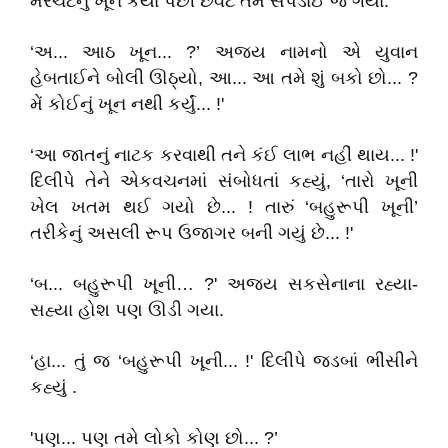
મરચંટનું ખૂન કર્યા પછી છેવટે તમે સપડાઈ જ ગયા.'
‘અ... આઠ ખૂન... ?’ અજય નામનો એ યુવાન
હેબતાઈને બોલી ઊઠ્યો, આ... આ તમે શું બકો છો... ?
મેં કોઈનું ખૂન નથી કર્યું... !'
‘આ જાતનું નાટક કરવાથી તને કંઈ લાભ નહીં થાય... !'
દિલીપે તેને એકવચનમાં સંબોધતાં કહ્યું, ‘તારો ખૂની
ખેલ ખતમ થઈ ગયો છે... ! તારું ‘બહુરૂપી ખૂની’
તરીકેનું અસલી રૂપ ઉજાગર બની ગયું છે... !'
‘બ... બહુરૂપી ખૂની… ?' અજય સકસેનાના રહ્યા-
સહ્યા હોશ પણ ઊડી ગયા.
‘હા... તું જ ‘બહુરૂપી ખૂની... !' દિલીપે જડબાં ભીંસીને
કહ્યું .
'પણ... પણ તમે લોકો કોણ છો... ?’