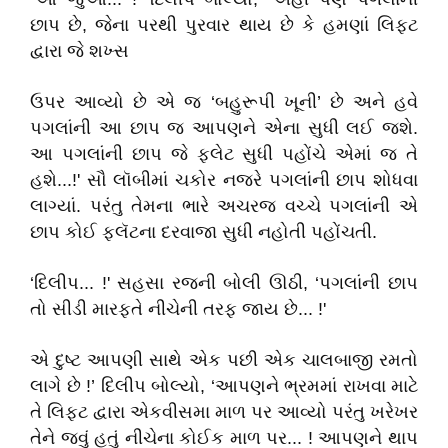
છાપ છે, જેના પરથી પુરવાર થાય છે કે હમણાં લિફ્ટ
દ્વારા જે શખ્સ
ઉપર આવ્યો છે એ જ ‘બહુરૂપી ખૂની’ છે અને હવે
પગલાંની આ છાપ જ આપણને એના સુધી લઈ જશે.
આ પગલાંની છાપ જે ફ્લેટ સુધી પહોંચે એમાં જ તે
હશે...!' સૌ લૉબીમાં ચકોર નજરે પગલાંની છાપ શોધવા
લાગ્યાં. પરંતુ તેમના ભારે અચરજ વચ્ચે પગલાંની એ
છાપ કોઈ ફ્લૅટના દરવાજા સુધી નહોતી પહોંચતી.
‘દિલીપ... !' સહસા રજની બોલી ઊઠી, ‘પગલાંની છાપ
તો સીડી મારફતે નીચેની તરફ જાય છે... !'
એ દુષ્ટ આપણી સાથે એક પછી એક ચાલબાજી રમતો
લાગે છે !’ દિલીપ બોલ્યો, ‘આપણને ભ્રમમાં રાખવા માટે
તે લિફ્ટ દ્વારા એકવીસમા માળ પર આવ્યો પરંતુ ખરેખર
તેને જવું હતું નીચેના કોઈક માળ પર... ! આપણને થાપ