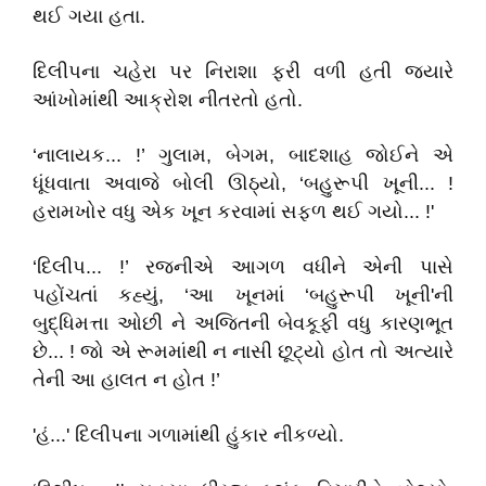
થઈ ગયા હતા.
દિલીપના ચહેરા પર નિરાશા ફરી વળી હતી જ્યારે
આંખોમાંથી આક્રોશ નીતરતો હતો.
‘નાલાયક... !’ ગુલામ, બેગમ, બાદશાહ જોઈને એ
ધૂંધવાતા અવાજે બોલી ઊઠ્યો, ‘બહુરૂપી ખૂની... !
હરામખોર વધુ એક ખૂન કરવામાં સફળ થઈ ગયો... !'
‘દિલીપ... !’ રજનીએ આગળ વધીને એની પાસે
પહોંચતાં કહ્યું, ‘આ ખૂનમાં ‘બહુરૂપી ખૂની'ની
બુદ્ધિમત્તા ઓછી ને અજિતની બેવકૂફી વધુ કારણભૂત
છે... ! જો એ રૂમમાંથી ન નાસી છૂટ્યો હોત તો અત્યારે
તેની આ હાલત ન હોત !’
'હં...' દિલીપના ગળામાંથી હુંકાર નીકળ્યો.