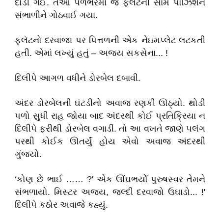
દોડી ગઈ. તેઓ પળભરમાં જ ફ્લૅટની સામે પોઝિશન
સંભાળીને ગોઠવાઈ ગયા.
ફ્લૅટનો દરવાજા પર પિત્તળની એક નેઇમપ્લેટ લટકતી
હતી. એમાં લખ્યું હતું – અજય સકસેના... !
દિલીપે આગળ વધીને ડોરબેલ દબાવી.
અંદર ડોરબેલની ઘંટડીનો અવાજ રણકી ઊઠ્યો. થોડી
પળો સુધી રાહ જોયા બાદ અંદરથી કોઈ પ્રતિક્રિયા ન
દિલીપે ફરીથી ડોરબેલ વગાડી. તો આ વખતે જાણે પલંગ
પરથી કોઈક ઊતર્યું હોય એવો અવાજ અંદરથી
ગુંજ્યો.
‘કોણ છે ભાઈ …… ?' એક ઊંઘભર્યો પુરુષસ્વર તેમને
સંભળાયો. મિસ્ટર અજય, જલ્દી દરવાજો ઉઘાડો... !'
દિલીપે કઠોર અવાજે કહ્યું.