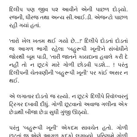
દિલીપ પણ જીવ ૫૨ આવીને એની પાછળ દોડ્યો.
રજની, ધીરજ તથા અન્ય સી.આઈ.ડી. એજન્ટો પાછળ
રહી ગયાં હતાં.
'તારો ખેલ ખતમ થઈ ગયો છે...!' દિલીપે દોડતાં દોડતાં
જ આગળ ભાગી રહેલા ‘બહુરૂપી ખૂની'ને સંબોધીને
જોરથી બૂમ પાડી, ‘તારી જાતને કાયદાના હવાલે કરી દે
નહીં તો ન છૂટકે મારે ગોળી છોડવી પડશે... ! પરંતુ
દિલીપની ચેતવણીની ‘બહુરૂપી ખૂની’ પર કાંઈ અસર ન
થઈ.
એ લગાતાર દોડતો જ રહ્યો. ન છૂટકે દિલીપે રિવૉલ્વરનું
ટ્રિગર દબાવી દીધું. ગોળી છૂટવાનો અવાજ ગલીના એક
છેડાથી બીજા છેડા સુધી ગુંજી ઊઠ્યો.
પરંતુ ‘બહુરૂપી ખૂની’ એકદમ સાવચેત હતો. ગોળી
છૂટતાં જ એણે આગળ કૂદકો લગાવ્યો, પરિણામે ગોળી