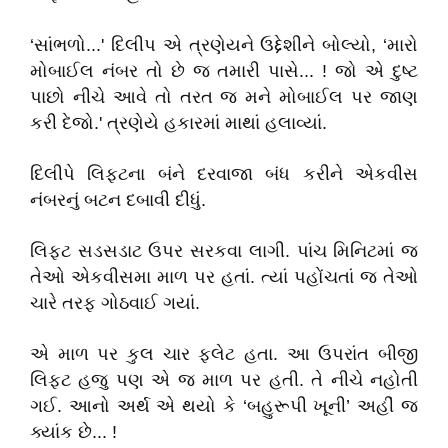
‘સાંભળો...' દિલીપ એ ત્રણેયને ઉદ્દેશીને બોલ્યો, ‘મારો
મોબાઈલ નંબર તો છે જ તમારી પાસે... ! જો એ દુષ્ટ
પાછો નીચે આવે તો તરત જ મને મોબાઈલ પર જાણ
કરી દેજો.' ત્રણેયે હકારમાં માથાં હલાવ્યાં.
દિલીપે લિફ્ટના બંને દરવાજા બંધ કરીને એકવીસ
નંબરનું બટન દબાવી દીધું.
લિફ્ટ સડસડાટ ઉપર સરકવા લાગી. પાંચ મિનિટમાં જ
તેઓ એકવીસમા માળ પર હતાં. ત્યાં પહોંચતાં જ તેઓ
ચારે તરફ ગોઠવાઈ ગયાં.
એ માળ પર કુલ ચાર ફ્લેટ હતા. આ ઉપરાંત બીજી
લિફ્ટ હજુ પણ એ જ માળ પર હતી. તે નીચે નહોતી
ગઈ. આનો અર્થ એ થયો કે ‘બહુરૂપી ખૂની’ અહીં જ
ક્યાંક છે... !