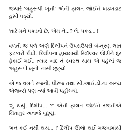
જ્યારે ‘બહુરૂપી ખૂની’ એની હાલત જોઈને ખડખડાટ
હસી પડ્યો.
‘તારે મને પકડવો છે, એમ ને...? લે, પકડ... !'
વળતી જ પળે એણે દિલીપને ઉપરાઉપરી બે-ત્રણ લાત
ફટકારી દીધી. દિલીપના હાથમાંથી રિવૉલ્વર ઊડીને દૂર
ફેંકાઈ ગઈ,. ત્યાર બાદ તે સ્વસ્થ થાય એ પહેલાં જ
‘બહુરૂપી ખૂની’ નાસી છૂટ્યો.
એ જ વખતે રજની, ધીરજ તથા સી.આઈ.ડી.ના અન્ય
એજન્ટો પણ ત્યાં આવી પહોંચ્યાં.
‘શું થયું, દિલીપ... ?' એની હાલત જોઈને રજનીએ
ચિંતાતુર અવાજે પૂછ્યું.
‘મને કંઈ નથી થયું... !' દિલીપ ઊભો થઈ ગજવામાંથી