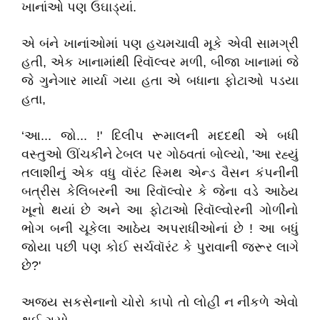
ખાનાંઓ પણ ઉઘાડ્યાં.
એ બંને ખાનાંઓમાં પણ હચમચાવી મૂકે એવી સામગ્રી
હતી, એક ખાનામાંથી રિવૉલ્વર મળી, બીજા ખાનામાં જે
જે ગુનેગાર માર્યા ગયા હતા એ બધાના ફોટાઓ પડયા
હતા,
‘આ... જો... !' દિલીપ રૂમાલની મદદથી એ બધી
વસ્તુઓ ઊંચકીને ટેબલ પર ગોઠવતાં બોલ્યો, 'આ રહ્યું
તલાશીનું એક વધુ વૉરંટ સ્મિથ એન્ડ વૈસન કંપનીની
બત્રીસ કેલિબરની આ રિવૉલ્વોર કે જેના વડે આઠેય
ખૂનો થયાં છે અને આ ફોટાઓ રિવૉલ્વોરની ગોળીનો
ભોગ બની ચૂકેલા આઠેય અપરાધીઓનાં છે ! આ બધું
જોયા પછી પણ કોઈ સર્ચવૉરંટ કે પુરાવાની જરૂર લાગે
છે?'
અજય સકસેનાનો ચોરો કાપો તો લોહી ન નીકળે એવો