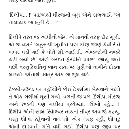
તરફ ચાલ્યો જતો હતો.
‘દિલીપ... !' પાછળથી ધીરજની બૂમ એને સંભળાઈ, ‘એ
નાલાયક જ ખૂની છે... !'
દિલીપે તરત જ આંધીની જેમ એ માનવી તરફ દોટ મૂકી.
એ જ વખતે ‘બહુરૂપી ખૂની'ને પણ કોણ જાણે કેવી રીતે
ખબર પડી ગઈ કે પોતે સી.આઈ.ડી. એજન્ટોની નજરે
ચડી ગયો છે. એણે ગરદન ફેરવીને પાછળ જોયું અને
પછી વસ્તુસ્થિતિનું ભાન થતાં જ મુઠ્ઠીઓ વાળીને દોડવા
લાગ્યો. એનાથી માત્ર એક જ ભૂલ થઈ.
ટૅક્સી-સ્ટૅન્ડ પર પહોંચીને કોઈ ટેક્સીમાં બેસવાને બદલે
તે એક ગલીમાં ઘૂસી ગયો. વળતી જ પળે દિલીપ, ધીરજ
અને રજની પણ ગલીમાં પ્રવેશ્યાં. ‘ઊભો રહે... !'
દિલીપે એની સામે રિવૉલ્વર તાકતાં તીવ્ર અવાજે કહ્યું,
પરંતુ ઊભા રહેવાની વાત તો એક તરફ રહી, ઊલટું
એની દોડવાની ગતિ વધી ગઈ. દિલીપ પણ જીવ પર