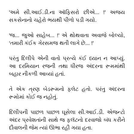
'અમે સી.આઈ.ડી.ના ઑફિસરો છીએ... !' અજય
સકસેનાનો ચહેરો ભયથી પીળો પડી ગયો.
'જ... જુઓ સાહેબ... !' એ થોથવાતા અવાજે બોલ્યો,
‘તમારી કંઈક ગેરસમજ થતી લાગે છે... !'
પરંતુ દિલીપે એની વાતો પ્રત્યે કંઈ ધ્યાન ન આપ્યું.
આ દરમિયાન રજની તથા ધીરજ અંદરના રૂમમાંથી
બહાર નીકળી આવ્યાં હતાં.
તે એક ત્રણ બેડરૂમનો ફ્લેટ હતો. પરંતુ અંદરના
રૂમોમાં કોઈ જ નહોતું.
દિલીપની પાછળ પાછળ ઘૂસેલા સી.આઈ.ડી. એજન્ટો
અંદર પ્રવેશતાંની સાથે જ ફ્લૅટનો દરવાજો બંધ કરીને
દીવાલની જેમ ત્યાં ઊભા રહી ગયા હતા.