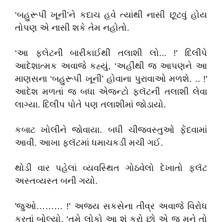
‘બહુરૂપી ખૂની’ને કદાચ હવે ત્યાંથી નાસી છૂટવું હોય
તોપણ એ નાસી શકે તેમ નહોતો.
‘આ ફ્લેટની બારીકાઈથી તલાશી લો... !' દિલીપે
આદેશાત્મક અવાજે કહ્યું, ‘અહીંથી જ આપણને આ
માણસના ‘બહુરૂપી ખૂની’ હોવાના પુરાવાઓ મળશે. .. !'
આદેશ મળતાં જ બધા એજન્ટો ફ્લૅટની તલાશી લેવા
લાગ્યા. દિલીપ પોતે પણ તલાશીમાં જોડાયો.
કબાટ ખોલીને જોવાયા. બધી ચીજવસ્તુઓ ફેંદવામાં
આવી. આખા ફ્લૅટમાં ધમાચકડી મચી ગઈ.
થોડી વાર પહેલાં વ્યવસ્થિત ગોઠવેલો દેખાતો ફ્લૅટ
અસ્તવ્યસ્ત બની ગયો.
'જુઓ……… !' અજય સકસેના તીવ્ર અવાજે વિરોધ
કરતાં બોલ્યો, ‘તમે લોકો આ શું કરો છો એ જ મને તો