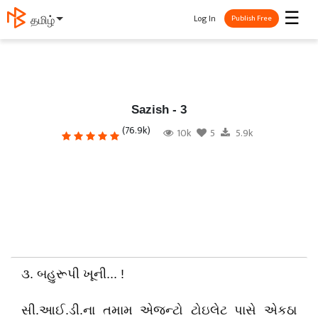
☰
Log In
தமிழ்
Publish Free
Sazish - 3
(76.9k)
10k
5
5.9k
૩. બહુરૂપી ખૂની... !
સી.આઈ.ડી.ના તમામ એજન્ટો ટોઇલેટ પાસે એકઠા