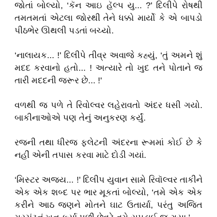
જોતાં બોલ્યો, ‘કૅન આઇ હૅલ્પ યુ... ?' દિલીપે રોષથી
તમતમતાં એટલા જોરથી તેને ધક્કો માર્યો કે એ બાપડો
પીઠભેર ઊથલી પડતાં બચ્યો.
‘નાલાયક... !' દિલીપે તીવ્ર અવાજે કહ્યું, ‘તું અમને શું
મદદ કરવાનો હતો... ! અત્યારે તો ખુદ તને પોતાને જ
તારી મદદની જરૂર છે... !'
વળથી જ પળે તે રિવોલ્વર લહેરાવતો અંદર ધસી ગયો.
બાકીનાઓએ પણ તેનું અનુકરણ કર્યું.
રજની તથા ધીરજ ફ્લેટની અંદરના રૂમમાં કોઈ છે કે
નહીં એની તપાસ કરવા માટે દોડી ગયાં.
‘મિસ્ટર અજય... !' દિલીપ યુવાન સામે રિવૉલ્વર તાકીને
એક એક શબ્દ પર ભાર મૂકતાં બોલ્યો, ‘તમે એક એક
કરીને આઠ જણને મોતને ઘાટ ઉતાર્યા, પરંતુ અજિત