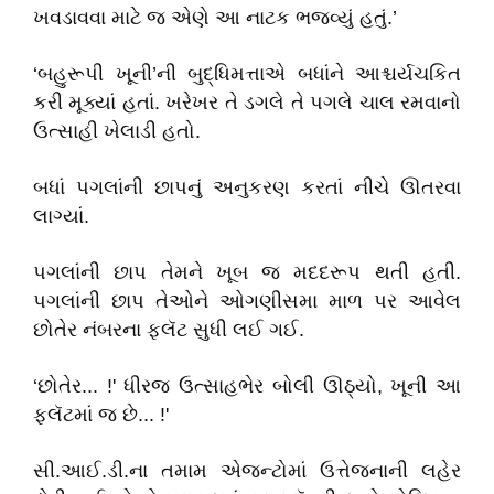
ખવડાવવા માટે જ એણે આ નાટક ભજવ્યું હતું.’
‘બહુરૂપી ખૂની’ની બુદ્ધિમત્તાએ બધાંને આશ્ચર્યચકિત
કરી મૂક્યાં હતાં. ખરેખર તે ડગલે તે પગલે ચાલ રમવાનો
ઉત્સાહી ખેલાડી હતો.
બધાં પગલાંની છાપનું અનુકરણ કરતાં નીચે ઊતરવા
લાગ્યાં.
પગલાંની છાપ તેમને ખૂબ જ મદદરૂપ થતી હતી.
પગલાંની છાપ તેઓને ઓગણીસમા માળ પર આવેલ
છોતેર નંબરના ફ્લૅટ સુધી લઈ ગઈ.
‘છોતેર... !' ધીરજ ઉત્સાહભેર બોલી ઊઠ્યો, ખૂની આ
ફ્લૅટમાં જ છે... !'
સી.આઈ.ડી.ના તમામ એજન્ટોમાં ઉત્તેજનાની લહેર