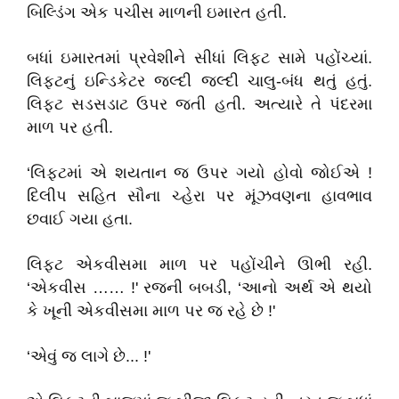
બિલ્ડિંગ એક પચીસ માળની ઇમારત હતી.
બધાં ઇમારતમાં પ્રવેશીને સીધાં લિફ્ટ સામે પહોંચ્યાં.
લિફ્ટનું ઇન્ડિકેટર જલ્દી જલ્દી ચાલુ-બંધ થતું હતું.
લિફ્ટ સડસડાટ ઉપર જતી હતી. અત્યારે તે પંદરમા
માળ પર હતી.
‘લિફ્ટમાં એ શયતાન જ ઉપર ગયો હોવો જોઈએ !
દિલીપ સહિત સૌના ચ્હેરા પર મૂંઝવણના હાવભાવ
છવાઈ ગયા હતા.
લિફ્ટ એકવીસમા માળ પર પહોંચીને ઊભી રહી.
‘એકવીસ …… !' રજની બબડી, ‘આનો અર્થ એ થયો
કે ખૂની એકવીસમા માળ પર જ રહે છે !'
‘એવું જ લાગે છે... !'