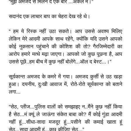
“मुझे अमजद से मिलने दें एक बार ...अकेले में।”
सदानंद एक लाचार बाप का चेहरा देख रहे थे।
“ हम ये रिस्क नहीं उठा सकते। आप उससे अवश्य मिलिए
लेकिन मेरे आदमी आपके साथ रहेंगे, क्योंकि यदि उसने आपको
कोई नुकसान पहुंचाने की कोशिश की तो? गैरजिम्मेदारी का
आरोप हमारे मत्थे मढ़ा जाएगा। आपको जो कुछ पूछना है, आप
उससे पूछें..हम बीच में कुछ नहीं बोलेंगे...ऑल द बेस्ट...।”
सूर्यकान्त अमजद के कमरे में गया। अमजद कुर्सी से उठ खड़ा
हुआ। दयनीय, दुःखी आवाज में, रोते-रोते सूर्यकान्त को बताने
लगा...
“सेठ, प्लीज...पुलिस वालों को समझाइए न..मैंने कुछ नहीं किया
है सेठ...मं क्यूं ले जाऊंगा संकेत बाबा को? मैं कोई गुंडा आदमी
नहीं हूं...सीधा-सादा मजदूर हूं...पसीने की कमाई खाता हूं
सेठ...सादा आदमी हूं...कुछ कीजिए सेठ...”