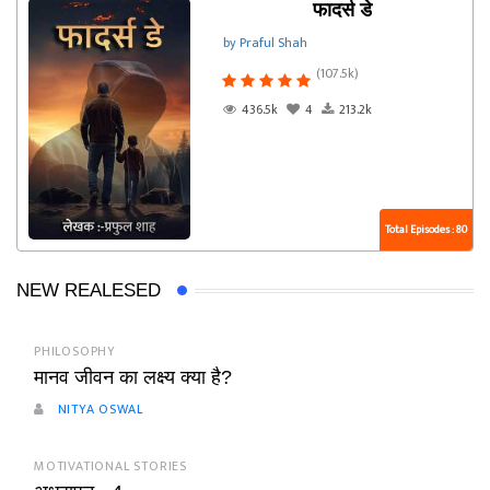
फादर्स डे
by Praful Shah
(107.5k)
436.5k
4
213.2k
Total Episodes : 80
NEW REALESED
PHILOSOPHY
मानव जीवन का लक्ष्य क्या है?
NITYA OSWAL
MOTIVATIONAL STORIES