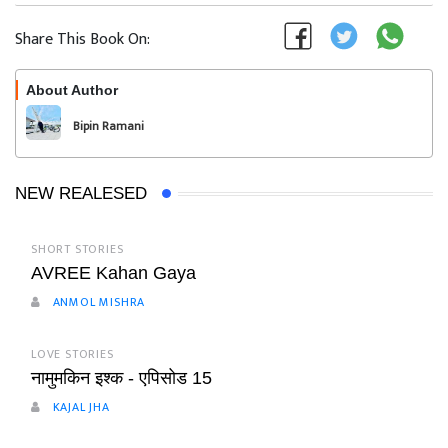
Share This Book On:
About Author
Follow
Bipin Ramani
NEW REALESED
SHORT STORIES
AVREE Kahan Gaya
ANMOL MISHRA
LOVE STORIES
नामुमकिन इश्क - एपिसोड 15
KAJAL JHA