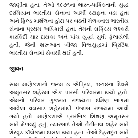
જાણીતા હતા, તેઓ ૧૯૭૧ના ભારત-પાકિસ્તાની યુદ્ધ
દરમિયાન ભારતીય સેનાના આર્મી સ્ટાફના વડા હતા
અને ફિલ્ડ માર્શલના હોદ્દા પર બઢતી મેળવનારા ભારતીય
સેનાના પ્રથમ અધિકારી હતા. તેમની સક્રિય લશ્કરી
કારકિર્દી ચાર દાયકા અને પાંચ યુદ્ધો સુધી ફેલાયેલી
હતી, જેની શરૂઆત બીજા વિશ્વયુદ્ધમાં બ્રિટિશ
ભારતીય સેનામાં સેવાથી થઈ હતી.
જીવન
સામ માણેકશાનો જન્મ ૩ એપ્રિલ, ૧૯૧૪ના દિવસે
અમૃતસર શહેરમાં એક પારસી પરિવારમાં થયો હતો.
એમનો પરિવાર ગુજરાત રાજ્યના દક્ષિણ ભાગમાં
આવેલા વલસાડ શહેરમાંથી પંજાબ રાજ્યમાં આવી
ગયો હતો. માણેકશાએ પ્રારંભિક શિક્ષણ અમૃતસર
ખાતે મેળવ્યું હતું, ત્યારબાદ તેઓ નૈનીતાલ શહેર ખાતે
શેરવુડ કૉલેજમાં દાખલ થયા હતા. તેઓ દેહરાદૂન ખાતે