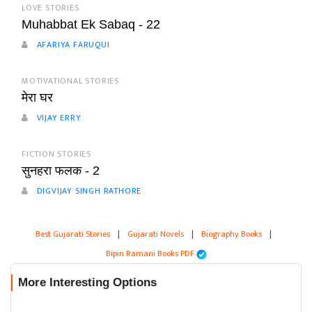
LOVE STORIES
Muhabbat Ek Sabaq - 22
AFARIYA FARUQUI
MOTIVATIONAL STORIES
मेरा घर
VIJAY ERRY
FICTION STORIES
सुनहरा फलक - 2
DIGVIJAY SINGH RATHORE
Best Gujarati Stories
|
Gujarati Novels
|
Biography Books
|
Bipin Ramani Books PDF
More Interesting Options