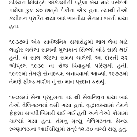
ઇંડિયન મિલિટ્રી એકેડમીની પહેલા બેચ માટે પસંદગી
પામેલા કુલ ૪૦ છાત્રો પૈકીના એક હતા. ત્યાંથી તેઓ
કમીશન પ્રાપ્તિ થયા બાદ ભારતીય સેનામાં ભરતી થયા
હતા.
૧૯૩૭માં એક સાર્વજનિક સમારોહમાં ભાગ લેવા માટે
લાહોર ગયેલા સામની મુલાકાત સિલ્લો બોડે સાથે થઈ
હતી. બે સાલ જેટલા સમય ચાલેલી આ દોસ્તી ૨૨
એપ્રિલ ૧૯૩૯ ના રોજ વિવાહમાં પરિણમી હતી.
૧૯૬૯માં તેમણે સેનાધ્યક્ષ બનાવવામાં આવ્યાં. ૧૯૭૩માં
તેમણે ફીલ્ડ માર્શલ નું સન્માન પ્રદાન કરાયું.
૧૯૭૩માં સેના પ્રમુખના પદ થી સેવાનિવૃત્ત થયા બાદ
તેઓ વેલિંગટનમાં વસી ગયા હતાં. વૃદ્ધાવસ્થામાં તેમને
ફેફસા સંબંધી બિમારી થઈ ગઈ હતી અને તેઓ કોમામાં
ચાલ્યાં ગયા હતા. તેમનું મૃત્યુ વેલિંગટનના સૈન્ય
રુગ્ણાલયના આઈસીયુમાં રાત્રે ૧૨.૩૦ વાગ્યે થયું હતું.