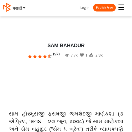
☰
Log In
मराठी
Publish Free
SAM BAHADUR
(9k)
7.7k
1
2.8k
સામ હોરમૂસજી ફરામજી જમશેદજી માણેકશા (૩
એપ્રિલ, ૧૯૧૪ – ૨૭ જૂન, ૨૦૦૮) જે સામ માણેકશા
અને સેમ બહાદુર ("સેમ ધ બ્રેવ") તરીકે વ્યાપકપણે