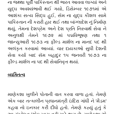
ના જથ્થા પૂર્વી પાકિસ્તાન થી ભારત આવવા લાગ્યાં અને
યુદ્ઘ અવશ્યંભાવી થઈ ગયો, ડિસેમ્બર ૧૯૭૧માં એ
આશંકા સત્ય સિદ્ઘ હુઈ, સૅમ ના યુદ્ઘ કૌશલ સામે
પાકિસ્તાન ની કરારી હાર થઈ તથા બાંગ્લાદેશ નું નિર્માણ
થયું, તેમના દેશપ્રેમ અને દેશ પ્રતિ નિસ્વાર્થ સેવા ને
અનુલક્ષી તેમને ૧૯૭૨ માં પદ્મવિભૂષણ તથા ૧
જાન્યુઆરી ૧૯૭૩ ના ફીલ્ડ માર્શલ ના માનદ પદ થી
અલંકૃત કરવામાં આવ્યાં. ચાર દાયકાઓ સુધી દેશની
સેવા કર્યા બાદ સૅમ બહાદુર ૧૫ જનવરી ૧૯૭૩ ના
ફીલ્ડ માર્શલ ના પદ થી સેવાનિવૃત્ત થયાં.
વ્યક્તિત્વ
માણેકશા ખુલીને પોતાની વાત કરવા વાળા હતાં. તેમણે
એક બાર તત્કાલીન પ્રધાનમંત્રી ઇંદિરા ગાંધી ને 'મૈડમ'
કહવા નો ઇનકાર કરી દીધો હતો. તેમણે કહ્યું હતું કે