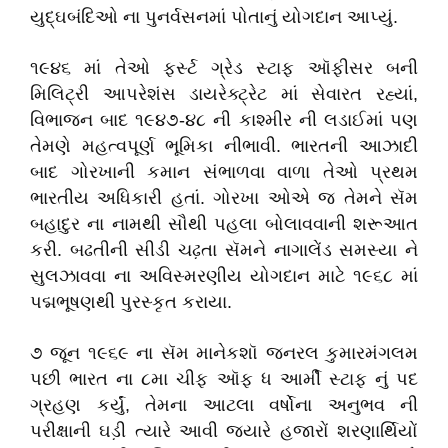
યુદ્ઘબંદિઓ ના પુનર્વસનમાં પોતાનું યોગદાન આપ્યું.
૧૯૪૬ માં તેઓ ફર્સ્ટ ગ્રેડ સ્ટાફ ઑફીસર બની
મિલિટ્રી આપરેશંસ ડાયરેક્ટ્રેટ માં સેવારત રહ્યાં,
વિભાજન બાદ ૧૯૪૭-૪૮ ની કાશ્મીર ની લડાઈમાં પણ
તેમણે મહત્વપૂર્ણ ભૂમિકા નીભાવી. ભારતની આઝાદી
બાદ ગોરખાની કમાન સંભાળવા વાળા તેઓ પ્રથમ
ભારતીય અધિકારી હતાં. ગોરખા ઓએ જ તેમને સૅમ
બહાદુર ના નામથી સૌથી પહલા બોલાવવાની શરૂઆત
કરી. બઢતીની સીડી ચઢ઼તા સૅમને નાગાલેંડ સમસ્યા ને
સુલઝાવવા ના અવિસ્મરણીય યોગદાન માટે ૧૯૬૮ માં
પદ્મભૂષણથી પુરસ્કૃત કરાયા.
૭ જૂન ૧૯૬૯ ના સૅમ માનેકશૉ જનરલ કુમારમંગલમ
પછી ભારત ના ૮મા ચીફ ઑફ ધ આર્મી સ્ટાફ નું પદ
ગ્રહણ કર્યું, તેમના આટલા વર્ષોના અનુભવ ની
પરીક્ષાની ઘડ઼ી ત્યારે આવી જ્યારે હજારોં શરણાર્થિયોં