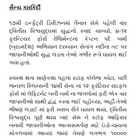
સૈન્ય કારકિર્દી
૧૭મી ઇન્ફેંટ્રી ડિવીઝનમાં તૈનાત સૅમે પહેલી વાર
દ્વિતીય વિશ્વયુદ્ઘમાં યુદ્ધનો સ્વાદ ચાખ્યો, ૪-૧૨
ફ્રન્ટિયર ફોર્સ રેજિમેન્ટના કેપ્ટન પદે બર્મા
(બ્રહ્મદેશ) અભિયાન દરમ્યાન સેતાંગ નદીના તટ પર
જાપાનીઓથી યુદ્ધ લડતા તેઓ ગંભીર રૂપે ઘાયલ થઈ
ગયા હતાં.
સ્વસ્થ થતા માણેકશા પહલાં સ્ટાફ કૉલેજ ક્વેટા, પછી
જનરલ સ્લિમ્સની ૧૪મી સેના ના ૧૨ ફ્રંટિયર રાઇફલ
ફોર્સ માં લેફ્ટિનેંટ બની બર્મા ના જંગલોમાં ફરી એક વાર
જાપાનીઓ સાથી દ્વંદ્વ કરવા જઈ પહોંચ્યા, અહીં તેઓ
ભીષણ લડ઼ાઈ માં ફરી ખરાબ રીતે ઘાયલ થયા, દ્વિતીય
વિશ્વયુદ્ઘ પૂર્ણ થયા બાદ સૅમ ને સ્ટૉફ આફિસર
બનાવી જાપાનીઓના આત્મસમર્પણ માટે ઇંડો-ચાયના
મોકલવામાં આવ્યાં જ્યાં તેમણે લગભગ ૧૦૦૦૦