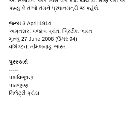
આ સંબોધન 'એક ખાસ વર્ગ' માટે થાય છે. માણેકશા એ
કહ્યું કે તેઓ તેમને પ્રધાનમંત્રી જ કહેશે.
જન્મ
3 April 1914
અમૃતસર, પંજાબ પ્રાંત, બ્રિટીશ ભારત
મૃત્યુ 27 June 2008 (ઉંમર 94)
વેલિંગ્ટન, તમિલનાડુ, ભારત
પુરસ્કારો
-----
પદ્મવિભૂષણ
પદ્મભૂષણ
મિલેટ્રી ક્રોસ