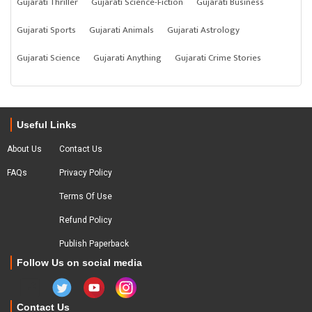
Gujarati Thriller
Gujarati Science-Fiction
Gujarati Business
Gujarati Sports
Gujarati Animals
Gujarati Astrology
Gujarati Science
Gujarati Anything
Gujarati Crime Stories
Useful Links
About Us
Contact Us
FAQs
Privacy Policy
Terms Of Use
Refund Policy
Publish Paperback
Follow Us on social media
Contact Us