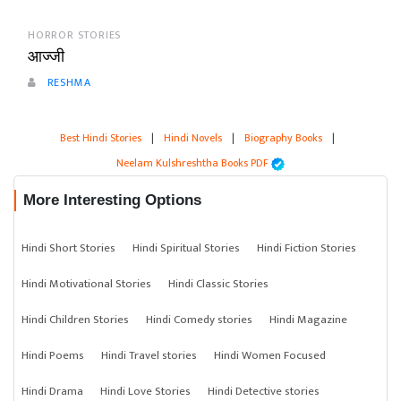
HORROR STORIES
आज्जी
RESHMA
Best Hindi Stories
|
Hindi Novels
|
Biography Books
|
Neelam Kulshreshtha Books PDF
More Interesting Options
Hindi Short Stories
Hindi Spiritual Stories
Hindi Fiction Stories
Hindi Motivational Stories
Hindi Classic Stories
Hindi Children Stories
Hindi Comedy stories
Hindi Magazine
Hindi Poems
Hindi Travel stories
Hindi Women Focused
Hindi Drama
Hindi Love Stories
Hindi Detective stories