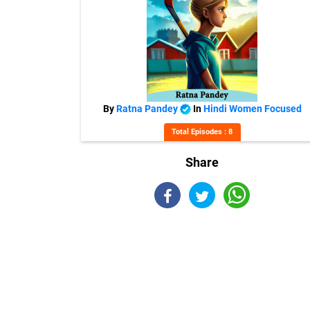
By
Ratna Pandey
In
Hindi Women Focused
Total Episodes : 8
Share