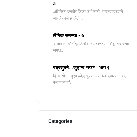
3
️अभिजित ️3समोर जिजा उभी होती, आपल्या पदराने
आपले ओले झालेले...
लैंगिक समस्या - 6
# भाग ६ : पोर्नोग्राफीचे मानसशास्त्र – मेंदू, अवास्तव
अपेक्ष...
पत्रसुमने...सुहाना सफर - भाग ९
प्रिय सोना..तुझा कोल्हापुरात असलेला दवाखाना बंद
करण्याच्या f...
Categories