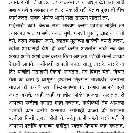
त्यानंतर ती पतीचा डबा तयार करुन त्यांना बांधून देते. आपलाही
डबा बांधते व कामाला जाते. सायंकाळी घरी येताच पुन्हा ती तीच
कामं करते. फक्त अंघोळ आणि सडा सारवण सोडलं तर.
महिलांची कामं. केवळ सडा सारवण करणं एवढीच नाहीत तर
त्यासोबत भांडे घासणे, कपडे धुणे, फरशी पुसणे, झाडांना पाणी
देणे. वरुन कामाला जाणे. त्यातच मुलांच्या शाळेची तयारी करणे.
त्यांचा अभ्यासही घेणे. ही कामं करीत असतांना नाकी नव येत
असतं आणि अशी कामं करुन तिला आपल्या पतीची नेहमी वटवट
ऐकावी लागते. कधीकधी आपली ननद, सासू सासरे, भासरे वा
दिर यांचीही ग्राऱ्हाणी ऐकावी लागतात. मग विचार येतो. विचार
येतो की काय हे आयुष्य! इश्वरानं स्रियांना यासाठीच जन्माला
घातलं की काय? अशा किळसवाण्या वातावरणात आजची स्री
जगत असते. काही काही घरातील लोकं समजदार असतात. ते
आपल्या पत्नींना कामात मदत करतात. कधीकधी तेच आपल्या
पत्नींची कामं करीत असतात. त्यांनाही कळतं की आपल्या
पत्नीला किती त्रास होतो ते. परंतु काही काही घरचे पती हे
आपल्या पत्नींचे कामाच्या बाबींतून रक्तच पिण्याचे काम करतात.