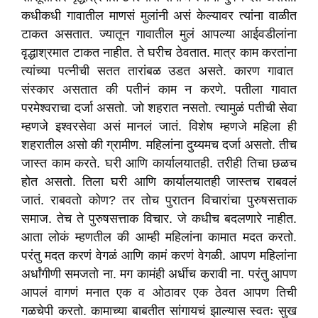
कधीकधी गावातील माणसं मुलांनी असं केल्यावर त्यांना वाळीत
टाकत असतात. ज्यातून गावातील मुलं आपल्या आईवडीलांना
वृद्धाश्रमात टाकत नाहीत. ते घरीच ठेवतात. मात्र काम करतांना
त्यांच्या पत्नीची सतत तारांबळ उडत असते. कारण गावात
संस्कार असतात की पतीनं काम न करणे. पतीला गावात
परमेश्वराचा दर्जा असतो. जो शहरात नसतो. त्यामुळं पतीची सेवा
म्हणजे इश्वरसेवा असं मानलं जातं. विशेष म्हणजे महिला ही
शहरातील असो की ग्रामीण. महिलांना दुय्यमच दर्जा असतो. तीच
जास्त काम करते. घरी आणि कार्यालयातही. तरीही तिचा छळच
होत असतो. तिला घरी आणि कार्यालयातही जास्तच राबवलं
जातं. राबवतो कोण? तर तोच पुरातन विचारांचा पुरुषसत्ताक
समाज. तेच ते पुरुषसत्ताक विचार. जे कधीच बदलणारे नाहीत.
आता लोकं म्हणतील की आम्ही महिलांना कामात मदत करतो.
परंतु मदत करणं वेगळं आणि कामं करणं वेगळी. आपण महिलांना
अर्धांगीणी समजतो ना. मग कामंही अर्धीच करावी ना. परंतु आपण
आपलं वागणं मनात एक व ओठावर एक ठेवत आपण तिची
गळचेपी करतो. कामाच्या बाबतीत सांगायचं झाल्यास स्वतः सुख