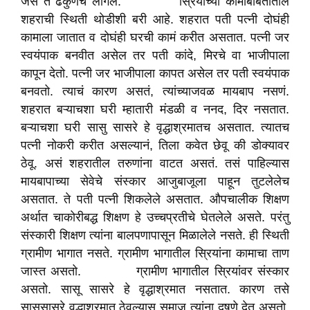
जसे ते ढेकुणच लागले. स्रियांच्या कामाबाबतीतील
शहराची स्थिती थोडीशी बरी आहे. शहरात पती पत्नी दोघंही
कामाला जातात व दोघंही घरची कामं करीत असतात. पत्नी जर
स्वयंपाक बनवीत असेल तर पती कांदे, मिरचे वा भाजीपाला
कापून देतो. पत्नी जर भाजीपाला कापत असेल तर पती स्वयंपाक
बनवतो. त्याचं कारण असतं, त्यांच्याजवळ मायबाप नसणं.
शहरात बऱ्याचशा घरी म्हातारी मंडळी व ननद, दिर नसतात.
बऱ्याचशा घरी सासु सासरे हे वृद्धाश्रमातच असतात. त्यातच
पत्नी नोकरी करीत असल्यानं, तिला कवेत छेवू की डोक्यावर
ठेवू. असं शहरातील तरुणांना वाटत असतं. तसं पाहिल्यास
मायबापाच्या सेवेचे संस्कार आजुबाजूला पाहून तुटलेलेच
असतात. ते पती पत्नी शिकलेले असतात. औपचालीक शिक्षण
अर्थात चाकोरीबद्ध शिक्षण हे उच्चप्रतीचे घेतलेले असते. परंतु
संस्कारी शिक्षण त्यांना बालपणापासून मिळालेले नसते. ही स्थिती
ग्रामीण भागात नसते. ग्रामीण भागातील स्रियांना कामाचा ताण
जास्त असतो. ग्रामीण भागातील स्रियांवर संस्कार
असतो. सासू सासरे हे वृद्धाश्रमात नसतात. कारण तसे
सासूसासरे वृद्धाश्रमात ठेवल्यास समाज त्यांना दुषणे देत असतो.