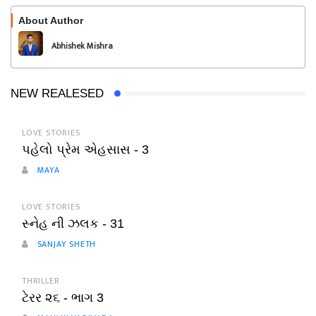
About Author
Follow
Abhishek Mishra
NEW REALESED
LOVE STORIES
પહેલો પ્રેમ એહસાસ - 3
MAYA
LOVE STORIES
સ્નેહ ની ઝલક - 31
SANJAY SHETH
THRILLER
ટેરર ૨૬ - ભાગ 3