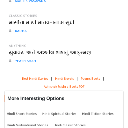
MAULIK VASAVADA
CLASSIC STORIES
માસીના મ થી માનવતાના મ સુધી
RADHA
ANYTHING
યુવાવય અને અશ્લીલ ભાષાનું આક્રમણ
YEASH SHAH
Best Hindi Stories
|
Hindi Novels
|
Poems Books
|
Abhishek Mishra Books PDF
More Interesting Options
Hindi Short Stories
Hindi Spiritual Stories
Hindi Fiction Stories
Hindi Motivational Stories
Hindi Classic Stories