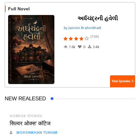
Full Novel
અર્ધચંદ્રની હવેલી
by Jaimini Brahmbhatt
(709)
7.6k
0
3.4k
Total Episodes : 3
NEW REALESED
HORROR STORIES
सिल्वर ओक्स' कॉटेज
MOHSINKHAN TUNVAR