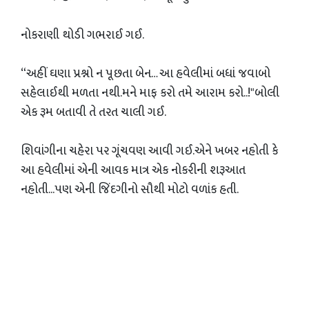
નોકરાણી થોડી ગભરાઈ ગઈ.
“અહીં ઘણા પ્રશ્નો ન પૂછતા બેન… આ હવેલીમાં બધાં જવાબો
સહેલાઈથી મળતા નથી.મને માફ કરો તમે આરામ કરો..!"બોલી
એક રૂમ બતાવી તે તરત ચાલી ગઈ.
શિવાંગીના ચહેરા પર ગૂંચવણ આવી ગઈ.એને ખબર નહોતી કે
આ હવેલીમાં એની આવક માત્ર એક નોકરીની શરૂઆત
નહોતી...પણ એની જિંદગીનો સૌથી મોટો વળાંક હતી.