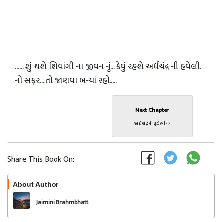
...... શું થશે શિવાંગી ના જીવન નું... કેવું રહશે અર્ધચંદ્ર ની હવેલી.
નો સફર... તો જાણવા બન્યાં રહો.....
Next Chapter
અર્ધચંદ્રની હવેલી - 2
Share This Book On:
About Author
Follow
Jaimini Brahmbhatt