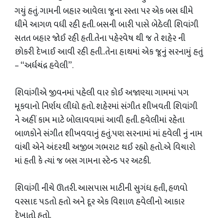
ગયું હતું. ગામની બહાર આવેલા જૂના રસ્તા પર એક બસ ધીમે
ધીમે આગળ વધી રહી હતી. બસની બારી પાસે બેઠેલી શિવાંગી
સતત બહાર જોઈ રહી હતી.તેના પહેરવેષ થી જ તે શહેર ની
છોકરી દેખાઈ આવી રહી હતી..તેના હાથમાં એક જૂનું સરનામું હતું
– “અર્ધચંદ્ર હવેલી”.
શિવાંગીએ જીવનમાં પહેલી વાર કોઈ અજાણ્યા ગામમાં પગ
મૂકવાનો નિર્ણય લીધો હતો. શહેરમાં સંગીત શીખવતી શિવાંગી
ને અહીં કામ માટે બોલાવવામાં આવી હતી. હવેલીમાં રહેતા
બાળકોને સંગીત શીખવવાનું હતું.પણ સરનામાં માં હવેલી નું નામ
વાંચી એને અંદરથી અજીબ ગભરાટ થઈ રહ્યો હતો.એ વિચારો
માં હતી કે ત્યાં જ બસ ગામના સ્ટેન્ડ પર અટકી.
શિવાંગી નીચે ઊતરી. આસપાસ માટીની સુગંધ હતી, હળવો
વરસાદ પડતો હતો અને દૂર એક વિશાળ હવેલીનો આકાર
દેખાતો હતો.