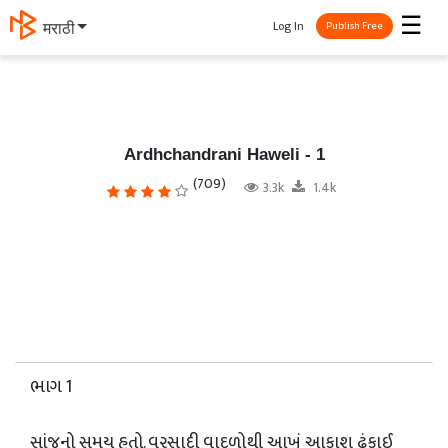
☰
Log In
मराठी
Publish Free
Ardhchandrani Haweli - 1
(709)
3.3k
1.4k
ભાગ 1
સાંજનો સમય હતો. વરસાદી વાદળોથી આખું આકાશ ઢંકાઈ