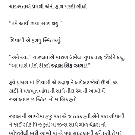
ચારુલતાએ પ્રેમથી એની હાથ પકડી લીધો.
“તમે આવી ગયા, સારું થયું.”
શિવાંગી એ હળવું સ્મિત કર્યું.
“અને આ…” ચારુલતાએ પાછળ ઉભેલા યુવક તરફ જોઈને કહ્યું,
“આ મારો મોટો દીકરો
રુદ્રાક્ષ સિંહ ઝાલા.
!.”
હવે પ્રકાશ માં શિવાંગી એ રુદ્રાક્ષ ને બરોબર જોયો ઊંચી કદ
કાઠી ને મજબૂત બાંધા ની સાથે નીલ રંગ ની આંખો મેં
રુઆબદાર વ્યક્તિત્વ નો માલિક હતો..
રુદ્રાક્ષ ની આંખોમાં હજુ પણ એ જ ઠંડક હતી.એને પણ શીવાંગી
ને જોઈ શોર્ટ પિન્ક કુર્તી માં જીન્સ સાથે ગોળ ચેહરા નો
ભીંજાયેલી ભૂરી આંખો માં એ પણ સુંદર લાગી રહી હતી. તે વધુ