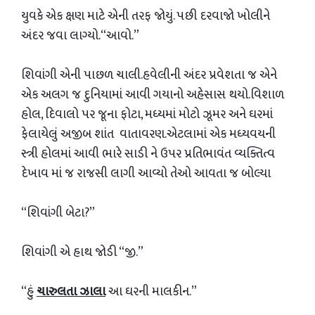
યુવકે એક ક્ષણ માટે એની તરફ જોયું. પછી દરવાજો ખોલીને
અંદર જવા લાગ્યો.“આવો.”
શિવાંગી એની પાછળ ચાલી.હવેલીની અંદર પ્રવેશતા જ એને
એક અલગ જ દુનિયામાં આવી ગયાનો અહેસાસ થયો.વિશાળ
હોલ, દિવાલો પર જૂના ફોટા, મધ્યમાં મોટો ઝૂમર અને ઘરમાં
ફેલાયેલું અજીબ શાંત વાતાવરણ.એટલામાં એક મધ્યવયની
સ્ત્રી હોલમાં આવી ભારે સાડી ને ઉપર પ્રતિભાવંત વ્યક્તિત્વ
દેખાવ માં જ રાજસી લાગી આવ્યો તેઓ આવતા જ બોલ્યા
“શિવાંગી બેટા?”
શિવાંગી એ હાથ જોડી “જી.”
“હું
ચારુલતા ઝાલા
આ ઘરની માલકીન.”