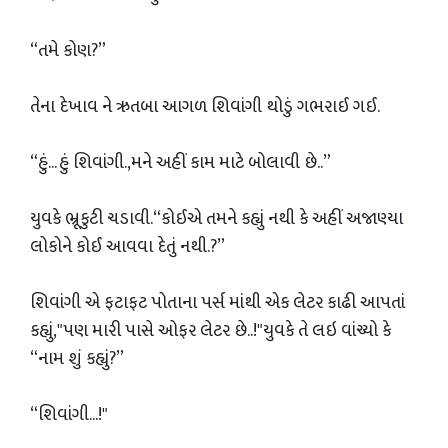
“તમે કોણ?”
તેના દેખાવ ને ઋતબા આગળ શિવાંગી થોડું ગભરાઈ ગઈ.
“હું... હું શિવાંગી.,મને અહીં કામ માટે બોલાવી છે..”
યુવકે ભ્રૂકુટી ચડાવી.“કોઈએ તમને કહ્યું નથી કે અહીં અજાણ્યા
લોકોને કોઈ આવવા દેતું નથી.?”
શિવાંગી એ ફટાફટ પોતાના પર્સ માંથી એક લેટર કાઢી આપતાં
કહ્યું,"પણ મારી પાસે ઓફર લેટર છે..!"યુવકે તે લઇ વાંચ્યો કે
“નામ શું કહ્યું?”
“શિવાંગી...!"