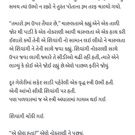
સમય ત્યાં ઉભો ન રહ્યો ને તુરંત પોતાના રૂમ તરફ ચાલ્યો ગયો.
“તમારો રૂમ ઉપર તૈયાર છે,” ચારુલતાએ કહ્યું.એને એક તાળી
જોર થી પાડી કે એક નોકરાણી આવી ચારુલતા એ એક હાથ કરી
ઈશારો કર્યો તેની એ શિવાંગી નો સામાન લઇ લીધો ને ચારુલતા
એ શિવાંગી ને તેની સાથે જવા કહ્યું.. શિવાંગી નોકરાણી સાથે
ઉપર જવા લાગી.જ્યારે તે સીડીઓ ચઢી રહી હતી, ત્યારે એને
લાગ્યું કે કોઈ એને જોઈ રહ્યું છે.એણે પાછળ ફરીને જોયું.
દૂર ગેલેરીમાં સફેદ સાડી પહેરેલી એક વૃદ્ધ સ્ત્રી ઉભી હતી.
એની આંખો સીધી શિવાંગી પર હતી.
પણ પળવારમાં જ એ સ્ત્રી અંધારામાં ગાયબ થઈ ગઈ.
શિવાંગી ચોંકી ગઈ.
“એ કોણ હતા?” એણે નોકરાણી ને પૂછ્યું.