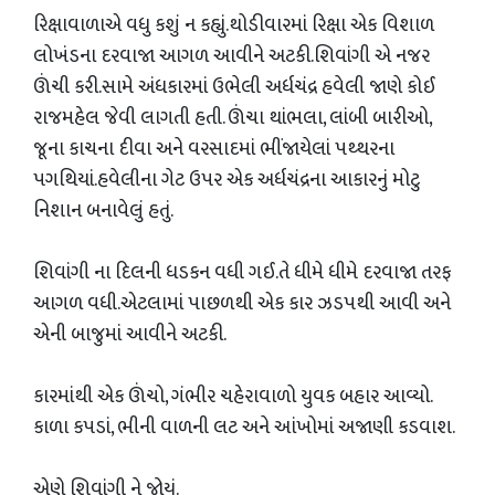
રિક્ષાવાળાએ વધુ કશું ન કહ્યું.થોડીવારમાં રિક્ષા એક વિશાળ
લોખંડના દરવાજા આગળ આવીને અટકી.શિવાંગી એ નજર
ઊંચી કરી.સામે અંધકારમાં ઉભેલી અર્ધચંદ્ર હવેલી જાણે કોઈ
રાજમહેલ જેવી લાગતી હતી. ઊંચા થાંભલા, લાંબી બારીઓ,
જૂના કાચના દીવા અને વરસાદમાં ભીંજાયેલાં પથ્થરના
પગથિયાં.હવેલીના ગેટ ઉપર એક અર્ધચંદ્રના આકારનું મોટુ
નિશાન બનાવેલું હતું.
શિવાંગી ના દિલની ધડકન વધી ગઈ.તે ધીમે ધીમે દરવાજા તરફ
આગળ વધી.એટલામાં પાછળથી એક કાર ઝડપથી આવી અને
એની બાજુમાં આવીને અટકી.
કારમાંથી એક ઊંચો, ગંભીર ચહેરાવાળો યુવક બહાર આવ્યો.
કાળા કપડાં, ભીની વાળની લટ અને આંખોમાં અજાણી કડવાશ.
એણે શિવાંગી ને જોયું.