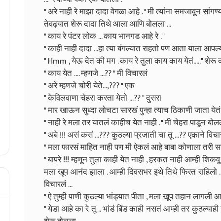
" अरे नाही रे माझा दादा वेगळा आहे . " मी त्यांना समजावून सांग
तेवढ्यात शेरू दादा तिथे आला आणि बोलला ...
" काय रे पंटर लोक ... काय भानगड आहे रे . "
" काही नाही दादा ...हा त्या बंगल्यात राहतो पण आता याला आपल
" Hmm , येऊ देत की मग . काय रे तुला काय काय येतं....." शेरू
" काय येत .... म्हणजे ...?? " मी विचारलं
" अरे म्हणजे चोरी येते...,??? " एक
" केविलवाणा चेहरा करता येतो ...?? " दुसरा
" मार खाऊन सुध्दा लोचटा सारखं पुन्हा त्याच ठिकाणी जाता येतं
" नाही रे मला तर यातलं काहीच येत नाही . " मी चेहरा पाडून बोल
" अबे !!! असं कसं ...??? कुठल्या प्रजाती चा तू ...?? एकाने विच
" मला फारसं माहित नाही पण मी ऐकलं आहे बाबा कोणाला तरी सांग
" बापरे !!! म्हणून तुला काही येत नाही , हरकत नाही आम्ही शिकवू 
मला खूप आनंद झाला . आम्ही दिवसभर इथे तिथे फिरत राहिलो . 
विचारलं ...
" ऐ तुम्ही पाणी कुठल्या भांड्यात पीता , मला खूप तहान लागली आ
" येडा आहे का रे तू .. भांडं बिंड काही नसतं आम्ही तर कुठल्या