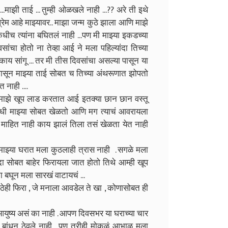
...माझी ताई ... तुम्ही ओळखले नाही ...?? अरे ती इथे
प्रेम आहे माझ्यावर.. माझा जन्म कुठे झाला आणि माझे
च त्यांना बघितलं नाही ...पण मी माझ्या इकडच्या
ंचा होतो ना तेव्हा आई ने मला पहिल्यांदा तिच्या
 काय सांगू ... तर मी तीस दिवसांचा असल्या पासून या
ासून माझ्या ताई सोबत च तिच्या अंथरूणात झोपतो
 नाही ....
गळे माझे खूप लाड करतात आई इतक्या छान छान वस्तू
आधी माझ्या सोबत खेळतो आणि मग त्याचं आवरायला
माहित नाही काय झालं तिला तसं खेळता येत नाही
. माझ्या घरात मला कुठलाही त्रास नाही . सगळे मला
ा सोबत बाहेर फिरायला जात होतो तिथे आम्ही खूप
ना बघून मला सारखं वाटायचं ...
ठेही फिरा , जे मनाला आवडेल ते खा , कोणासोबत ही
आयुष्य असं का नाही . आपण दिवसभर या घराच्या चार
ी बांधून ठेवले नाही , पण तरीही मोकळं आभाळ मला