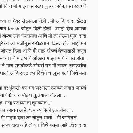
िथे मी माझ्या सारख्या कुत्र्यां सोबत स्वच्छंदपणे
्या जागेवर खेळायला गेलो . मी आणि दादा खेळत
्याने leash सोडून दिली होती . आम्ही दोघे आमचा
ेळणं लांब फेकायचा आणि मी तो घेऊन पुन्हा दादा
त्यांच्या मर्जीनुसार खेळताना दिसत होते . माझं मन
ा जोरात दिला आणि मी माझं खेळणं घेण्यासाठी म्हणून
 नावाने मोठ्या ने ओरडत माझ्या मागे धावत होता .
ा ने मला सगळीकडे शोधलं पण मी त्याला सापडलोच
र निघालो आणि सरळ त्या दिशेने चालू लागलो जिथे मला
च्या वर भुंकलो पण मग जर मला त्यांच्या जगात जायचं
्या पैकी जरा मोठ्या कुत्र्याला बोललो ...
. मला पण घ्या ना तुमच्यात ... "
का रहायचं आहे . " त्यांच्या पैकी एक बोलला .
ून मी माझ्या दादा ला सोडून आलो . " मी सांगितलं
ा एकच दादा आहे तो बघ तिथे बसला आहे ..शेरू दादा