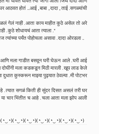
नव्हतं मी धावत धावत त्या जागी आलो जिथे दादा आणि
घर आठवत होतं ...आई , बाबा , दादा , ताई .सगळ्यांची
ंभाळलं गेलं नाही . आता काय माहीत कुठे असेल तो अरे
ी . कुठे शोधायचं आता त्याला . "
 त्यांच्या पर्यंत पोहोचला असावा . दादा ओरडला ..
वला आणि मला गाडीत बसवून घरी घेऊन आले . घरी आई
णि दोघींनी मला कडकडून मिठी मारली . खूप लाड केले
दुधात कुस्करून माझ्या पुढ्यात ठेवल्या . मी पोटभर
. त्यात सगळं किती ही सुंदर दिसत असलं तरी घर
फक्त या चार भिंतीत च आहे . चला आता मला झोप आली
)(⁠◔⁠‿⁠◔⁠)(⁠◔⁠‿⁠◔⁠)(⁠◔⁠‿⁠◔⁠)(⁠◔⁠‿⁠◔⁠)(⁠◔⁠‿⁠◔⁠)(⁠◔⁠‿⁠◔⁠)(⁠◔⁠‿⁠◔⁠)