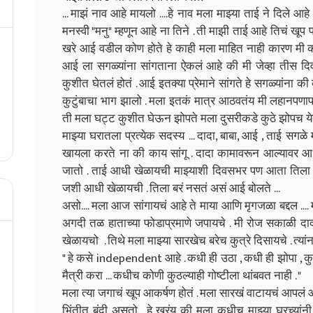
... माझं नाव आहे मायलो ....हे नाव मला माझ्या ताई ने दिले आहे 
मनस्वी "मनु" म्हणून आहे ना तिने . ती माझी ताई आहे तिचं खूप 
खरे आई वडील कोण होते हे काही मला माहित नाही कारण मी कधी
आई ला सगळ्यांना सांगताना ऐकलं आहे की मी जेव्हा तीस दिवसा
कुशीत घेतलं होतं . आई इतक्या प्रेमाने सांगते हे सगळ्यांना की
कुटुंबाचा भाग झालो . मला इतकं मात्र आठवतंय मी लहानपणाप
ती मला घट्ट कुशीत घेऊन झोपते मला दुसरीकडे कुठे झोपच येत
माझ्या घरातला प्रत्येक सदस्य ... दादा, बाबा, आई , ताई स
खायला करते ना की काय सांगू . दादा कामावरून आल्यावर 
जातो . ताई आधी खेळायची माझ्याशी दिवसभर पण आता तिला 
जशी आधी खेळायची . तिला बरं नसतं असं आई बोलते ...
असो.... मला आज सांगायचं आहे ते माया आणि मृगजळा बद्दल ...
अगदी तळ हाताच्या फोडाप्रमाणे जपायचे . मी रोज सकाळी दाद
खेळायचो . तिथे मला माझ्या सारखेच बरेच कुत्रे दिसायचे . त्यां
" हे कसे independent आहे . कधी ही उठा , कधी ही झोपा , कु
मैत्री करा ... कधीच कोणी कुठल्याही गोष्टीला थांबवत नाही . "
मला त्या जगाचं खूप आकर्षण होतं . मला सारखं वाटायचं आपलं 
भिंतीत बंदी असतो . हे खरंय की मला कधीच माझ्या घरच्यांन