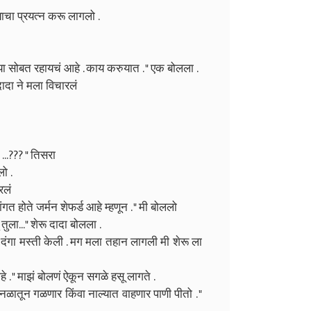
ण्याचा प्रयत्न करू लागलो .
्या सोबत रहायचं आहे . काय करुयात . " एक बोलला .
 दादा ने मला विचारलं
 ...??? " तिसरा
लो .
ारलं
त होते जर्मन शेफर्ड आहे म्हणून . " मी बोललो
तुला..." शेरू दादा बोलला .
दंगा मस्ती केली . मग मला तहान लागली मी शेरू ला
हे . " माझं बोलणं ऐकून सगळे हसू लागते .
ही नळातून गळणार किंवा नाल्यात वाहणार पाणी पीतो . "