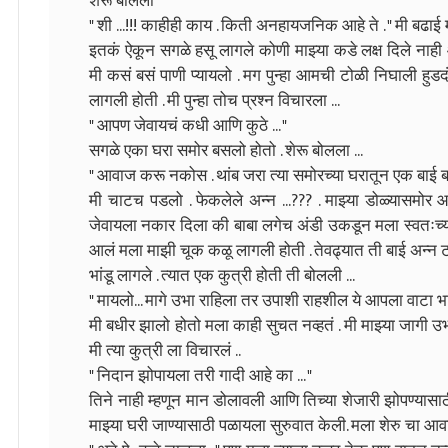
शेरू बोलला
" शी ...!!! काहीही काय . किती अनहायजनिक आहे ते . " मी बढाई
इतकं ऐकून सगळे हसू लागले कोणी माझ्या कडे लक्ष दिले नाह
मी कसं बसं पाणी प्यायलो . मग पुन्हा आमची टोळी निघाली हुड
लागली होती . मी पुन्हा तोच प्रश्न विचारला ...
" आपण जेवायचं कधी आणि कुठे ... "
सगळे एका घरा समोर बसलो होतो . शेरू बोलला ...
" आवाज करू नकोस . थांब जरा त्या समोरच्या घरातून एक बाई 
मी चाटच पडलो . फेकलेले अन्न ...??? . माझ्या डोळ्यासमोर आ
जेवायला नकार दिला की बाबा लगेच अंडी उकडून मला स्वतःच्या
आलं मला माझी चूक कळू लागली होती . तेवढ्यात ती बाई अन्न ट
भांडू लागले . त्यात एक कुत्री होती ती बोलली ...
" मायलो... मागे उभा राहिला तर उपाशी राहशील ये आपला वाटा भा
मी बधीर झालो होतो मला काही सुचत नव्हतं . मी माझ्या जागी उ
मी त्या कुत्री ला विचारलं ..
" निदान झोपायला तरी गादी आहे का ... "
तिने नाही म्हणून मान डोलावली आणि तिच्या शेजारी झोपण्यासाठी 
माझ्या घरी जाण्यासाठी पळायला सुरुवात केली. मला शेरु चा आ