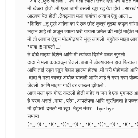
" अबे ऐ ..कुठे चालला . " पण मला त्याला उत्तर देऊ पण वाटत 
मी खेळत होतो . मी एका जागी बसलो खूप रडू येत होतं ... सारखं 
आठवण येत होती . तेवढ्यात मला बाबांचा आवाज ऐकू आला ...
" शिशिर ...तू मूर्ख आहेस का रे एक छोटं कुत्रं तुझ्या कडून सा
लहान आहे तो अजून त्याला घरी यायला जमेल की नाही माहीत नाह
मी तो आवाज ऐकून मोठमोठ्याने भुंकू लागलो . बहुतेक माझा आवाज
" बाबा !!! मायलो ...."
ते दोघे माझ्या दिशेने आणि मी त्यांच्या दिशेने पळत सुटलो .
दादा ने मला कवटाळून घेतलं . बाबा ने डोक्यावरुन हात फिर
आणि ताई रडून रडून बेहाल झाल्या होत्या . मी घरी पोहोचलो आ
. दादा ने मला स्वच्छ अंघोळ घातली आणि आई ने गरम गरम पोळ्या 
जेवलो . आणि माझ्या गादी वर जाऊन झोपलो .
आज मला एक गोष्ट कळली होती बाहेर च जग हे एक मृगजळ आहे 
हे घरच असतं . माया , प्रेम , आपलेपणा आणि सुरक्षितता हे 
मी झोपतो .दमलो ना खूप . भेटून नंतर .... bye bye ...
समाप्त
(⁠◔⁠‿⁠◔⁠)(⁠◔⁠‿⁠◔⁠)(⁠◔⁠‿⁠◔⁠)(⁠◔⁠‿⁠◔⁠)(⁠◔⁠‿⁠◔⁠)(⁠◔⁠‿⁠◔⁠)(⁠◔⁠‿⁠◔⁠)(⁠◔⁠‿⁠◔⁠)(⁠◔⁠‿⁠◔⁠