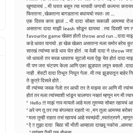
खुणवायचं ... मी घरात बसून त्या मायावी जगाची कल्पना करायचो ज
फिरताना , खेळताना बागडताना बघायचो स्वतः ला ....
एक दिवस काय झालं ... मी दादा सोबत सकाळी आमच्या रोजच
असताना दादा माझी leash सोडून द्यायचा . त्या दिवशी पण त
favourite game खेळत होतो throw and run ... दादा माझं ख
कडे धावत यायचो . हा खेळ खेळत असताना मला समोर बरेच कुत्रे 
सारखं त्यांच्या कडे धाव घेत होतं . या वेळी दादा ने throw जर
जो धावलो तर सरळ धावतच सुटलो मला ऐकू येत होतं दादा माझ्या
मी पण जरा चंटपण केला आणि एका झुडपात लपून बसलो . दाद
नाही . शेवटी दादा तिथून निघून गेला . मी त्या झुडपातून बाहे
ते कुत्रे दिसले होते .
मी त्यांच्या जवळ गेलो तर आधी तर ते माझ्या वर आणि मी त्यां
होतं तर मला त्यांच्याशी भांडून चालणार नव्हतं म्हणून मग मी त्याच
" Hello !!! माझं नाव मायलो आहे मला तुमच्या सोबत रहायचं आहे 
" अरे पण तू तर त्या बंगल्यात राहतो ना , मग तुला आमच्या बरोबर 
" मला तुम्ही राहता तसं रहायचं आहे स्वच्छंदी ,स्वतंत्रपणे , म्हण
" ऐ !! तुझा दादा बिद्या ची भीती आम्हाला दाखवू नकोस ..आमच
... " त्यांच्या पैकी एक बोलला .