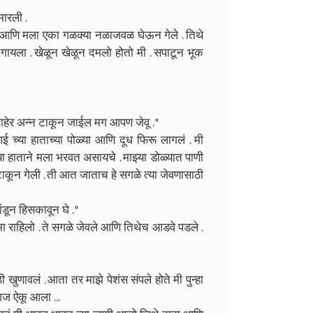
 मारली .
ी आणि मला एका गळक्या नळाजवळ घेऊन गेले . तिथे
दंगायला . खेळून खेळून दमलो होतो मी . सपाटून भूक
बाहेर अन्न टाकून जाईल मग आपण जेवू . "
ई च्या हाताच्या पोळ्या आणि दूध फिरू लागलं . मी
 हाताने मला भरवत असायचे . माझ्या डोळ्यात पाणी
ाकून गेली . ती आत जाताच हे सगळे त्या जेवणासाठी
ंडून हिसकावून घे . "
भा राहिलो . ते सगळे जेवले आणि तिथेच आडवे पडले .
खुणावलं . आता तर माझे पेशंस संपले होते मी पुन्हा
वाज ऐकू आला ...