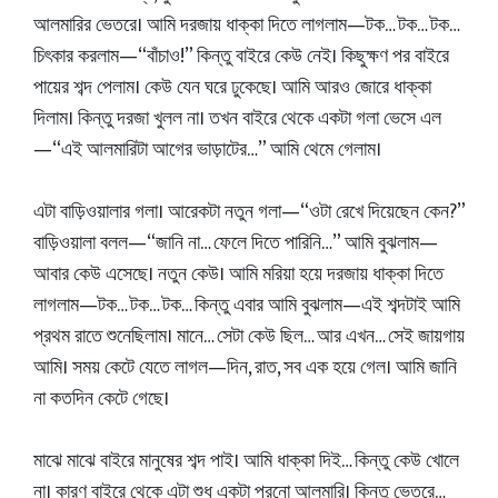
আলমারির ভেতরে। আমি দরজায় ধাক্কা দিতে লাগলাম—টক… টক… টক…
চিৎকার করলাম—“বাঁচাও!” কিন্তু বাইরে কেউ নেই। কিছুক্ষণ পর বাইরে
পায়ের শব্দ পেলাম। কেউ যেন ঘরে ঢুকেছে। আমি আরও জোরে ধাক্কা
দিলাম। কিন্তু দরজা খুলল না। তখন বাইরে থেকে একটা গলা ভেসে এল
—“এই আলমারিটা আগের ভাড়াটের…” আমি থেমে গেলাম।
এটা বাড়িওয়ালার গলা। আরেকটা নতুন গলা—“ওটা রেখে দিয়েছেন কেন?”
বাড়িওয়ালা বলল—“জানি না… ফেলে দিতে পারিনি…” আমি বুঝলাম—
আবার কেউ এসেছে। নতুন কেউ। আমি মরিয়া হয়ে দরজায় ধাক্কা দিতে
লাগলাম—টক… টক… টক… কিন্তু এবার আমি বুঝলাম—এই শব্দটাই আমি
প্রথম রাতে শুনেছিলাম। মানে… সেটা কেউ ছিল… আর এখন… সেই জায়গায়
আমি। সময় কেটে যেতে লাগল—দিন, রাত, সব এক হয়ে গেল। আমি জানি
না কতদিন কেটে গেছে।
মাঝে মাঝে বাইরে মানুষের শব্দ পাই। আমি ধাক্কা দিই… কিন্তু কেউ খোলে
না। কারণ বাইরে থেকে এটা শুধু একটা পুরনো আলমারি। কিন্তু ভেতরে…