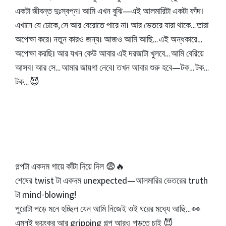
একটা জীবন্ত দুঃস্বপ্ন। আমি এখন বুঝি—এই আলমারিটা একটা ফাঁদ।
এখানে যে ঢোকে, সে আর বেরোতে পারে না। আর ভেতরে যারা থাকে… তারা
অপেক্ষা করে। নতুন কারও জন্য। আজও আমি আছি… এই অন্ধকারে…
অপেক্ষা করছি। আর যখন কেউ আবার এই দরজাটা খুলবে… আমি বেরিয়ে
আসব। আর সে… আমার জায়গা নেবে। তখন আবার শুরু হবে—টক… টক…
টক… 😈
গল্পটা একদম গায়ে কাঁটা দিয়ে দিল 😨🔥
শেষের twist টা একদম unexpected—আলমারির ভেতরের truth
টা mind-blowing!
পুরোটা পড়ে মনে হচ্ছিল যেন আমি নিজেই ওই ঘরের মধ্যে আছি… 👀
এমনই ভয়ংকর আর gripping গল্প আরও পড়তে চাই 😈