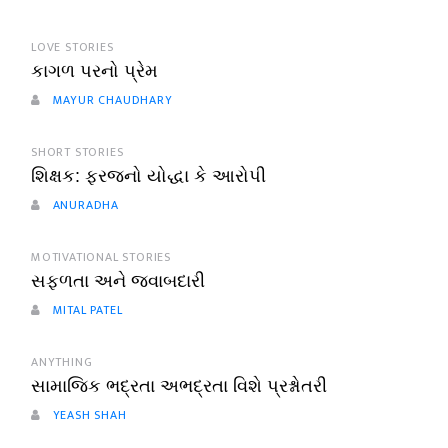
LOVE STORIES
કાગળ પરનો પ્રેમ
MAYUR CHAUDHARY
SHORT STORIES
શિક્ષક: ફરજનો યોદ્ધા કે આરોપી
ANURADHA
MOTIVATIONAL STORIES
સફળતા અને જવાબદારી
MITAL PATEL
ANYTHING
સામાજિક ભદ્રતા અભદ્રતા વિશે પ્રશ્નોતરી
YEASH SHAH