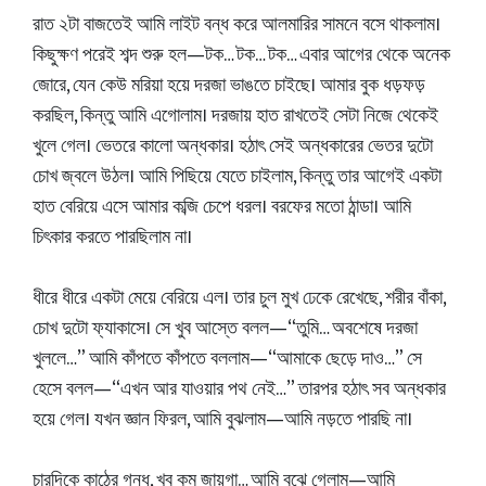
রাত ২টা বাজতেই আমি লাইট বন্ধ করে আলমারির সামনে বসে থাকলাম।
কিছুক্ষণ পরেই শব্দ শুরু হল—টক… টক… টক… এবার আগের থেকে অনেক
জোরে, যেন কেউ মরিয়া হয়ে দরজা ভাঙতে চাইছে। আমার বুক ধড়ফড়
করছিল, কিন্তু আমি এগোলাম। দরজায় হাত রাখতেই সেটা নিজে থেকেই
খুলে গেল। ভেতরে কালো অন্ধকার। হঠাৎ সেই অন্ধকারের ভেতর দুটো
চোখ জ্বলে উঠল। আমি পিছিয়ে যেতে চাইলাম, কিন্তু তার আগেই একটা
হাত বেরিয়ে এসে আমার কব্জি চেপে ধরল। বরফের মতো ঠান্ডা। আমি
চিৎকার করতে পারছিলাম না।
ধীরে ধীরে একটা মেয়ে বেরিয়ে এল। তার চুল মুখ ঢেকে রেখেছে, শরীর বাঁকা,
চোখ দুটো ফ্যাকাসে। সে খুব আস্তে বলল—“তুমি… অবশেষে দরজা
খুললে…” আমি কাঁপতে কাঁপতে বললাম—“আমাকে ছেড়ে দাও…” সে
হেসে বলল—“এখন আর যাওয়ার পথ নেই…” তারপর হঠাৎ সব অন্ধকার
হয়ে গেল। যখন জ্ঞান ফিরল, আমি বুঝলাম—আমি নড়তে পারছি না।
চারদিকে কাঠের গন্ধ, খুব কম জায়গা… আমি বুঝে গেলাম—আমি