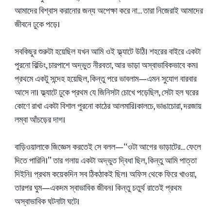
আমাদের বিশ্বাস করানোর জন্য অপেক্ষা করে না… তারা নিজেরাই আমাদের
জীবনে ঢুকে পড়ে।
সবকিছুর শুরুটা হয়েছিল যখন আমি ওই ফ্ল্যাটে উঠি। শহরের বাইরে একটা
পুরনো বিল্ডিং, চারপাশে অদ্ভুত নীরবতা, আর ভাড়া অস্বাভাবিকভাবে কম।
প্রথমে একটু সন্দেহ হয়েছিল, কিন্তু পরে ভাবলাম—এমন সুযোগ বারবার
আসে না। ফ্ল্যাটে ঢুকে প্রথম যে জিনিসটা চোখে পড়েছিল, সেটা হল ঘরের
কোণে রাখা একটা বিশাল পুরনো কাঠের আলমারি।কালচে, ভাঙাচোরা, দরজায়
লম্বা আঁচড়ের দাগ।
বাড়িওয়ালাকে জিজ্ঞেস করতেই সে বলল—“ওটা আগের ভাড়াটের… ফেলে
দিতে পারিনি।” তার গলায় একটা অদ্ভুত দ্বিধা ছিল, কিন্তু আমি পাত্তা
দিইনি। প্রথম কয়েকদিন সব ঠিকঠাকই ছিল। অফিস থেকে ফিরে খাওয়া,
তারপর ঘুম—একদম স্বাভাবিক জীবন। কিন্তু চতুর্থ রাতেই প্রথম
অস্বাভাবিক ঘটনাটা ঘটে।