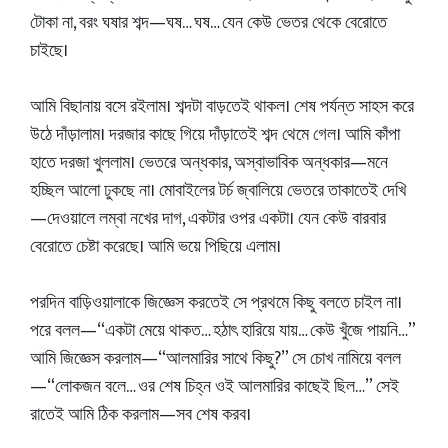
টোকা না, বরং ঘষার শব্দ—ঘষ… ঘষ… যেন কেউ ভেতর থেকে বেরোতে
চাইছে।
আমি বিছানায় বসে রইলাম। শব্দটা বাড়তেই থাকল। শেষ পর্যন্ত সাহস করে
উঠে দাঁড়ালাম। দরজার কাছে গিয়ে দাঁড়াতেই শব্দ থেমে গেল। আমি কাঁপা
হাতে দরজা খুললাম। ভেতরে অন্ধকার, অস্বাভাবিক অন্ধকার—মনে
হচ্ছিল আলো ঢুকছে না। মোবাইলের টর্চ জ্বালিয়ে ভেতরে তাকাতেই দেখি
—দেওয়ালে লম্বা নখের দাগ, একটার ওপর একটা। যেন কেউ বারবার
বেরোতে চেষ্টা করেছে। আমি ভয়ে পিছিয়ে এলাম।
পরদিন বাড়িওয়ালাকে জিজ্ঞেস করতেই সে প্রথমে কিছু বলতে চাইল না।
পরে বলল—“একটা মেয়ে থাকত… হঠাৎ হারিয়ে যায়… কেউ খুঁজে পায়নি…”
আমি জিজ্ঞেস করলাম—“আলমারির সাথে কিছু?” সে চোখ নামিয়ে বলল
—“লোকজন বলে… ওর শেষ চিহ্ন ওই আলমারির কাছেই ছিল…” সেই
রাতেই আমি ঠিক করলাম—সব শেষ করব।