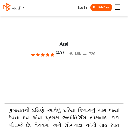
☰
Log In
मराठी
Publish Free
Atal
(273)
1.8k
726
ગુજરાતની દક્ષિણે આવેલું દરિયા કિનારાનું ગામ જ્યાં
દેવના દેવ એવા પ્રથમ જ્યોતિર્લિંગ સોમનાથ દાદા
બીરાજે છે. વેરાવળ અને સોમનાથ વચ્ચે માંડ સાત