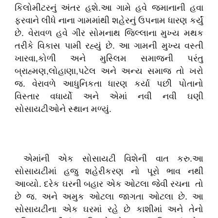
કિલોમીટરનું અંતર હશે.આ ગામે હવે જમાનાની હવા
ફરવાને લીધે નાના ગામમાંથી શહેરનું ઉપનામ ધારણ કર્યું
છે. વેરાવળ હવે ગીર સોમનાથ જિલ્લાના મુખ્ય મથક
તરીકે વિકાસ પામી રહ્યું છે. આ ગામની મુખ્ય વસ્તી
ખારવા,કોળી અને મુસ્લિમ સમાજની પરંતુ
બ્રાહ્મણ,લોહાણા,પટેલ અને અન્ય સમાજ તો ખરો
જ. વેરાવળે આધુનિકતા ધારણ કર્યા પછી પોતાનો
વિસ્તાર વધાર્યો અને એમાં નવી નવી ઘણી
સોસાયટીઓને સ્થાન મળ્યું.
એમાંની એક સોસાયટી વિશેની વાત કરુ.આ
સોસાયટીમાં હજુ શહેરીકરણ નો પૂરો ભાવ નથી
આવ્યો. દરેક ઘરની બહાર એક ઓટલા જેવી રચના તો
છે જ. અને અમુક ઓટલા જાગતા ઓટલા છે. આ
સોસાયટીના એક ઘરમાં રહે છે કાશીમાં અને તેનો