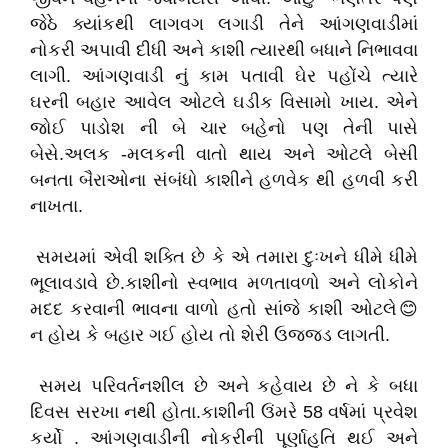
જેઠે ક્યાંકથી લાગવગ લગાડી તેને આંગણવાડીમાં
નોકરી અપાવી દીધી અને કાશી ત્યારથી બધાને નિભાવવા
લાગી. આંગણવાડી નું કામ પતાવી ઘેર પહોંચે ત્યારે
ઘરની બહાર આવેલ ઓટલે ઘડીક વિસામો ખાય. એને
જોઈ પાડોશ ની બે ચાર બહેનો પણ તેની પાસે
બેસે.અલક -મલકની વાતો થાય અને ઓટલે બેસી
બનતા બૈરાઓના સંબંધો કાશીને હળવેક થી હળવી કરી
નાખતા.
સમયમાં એવી શક્તિ છે કે એ તમારા દુઃખને ધીમે ધીમે
ભૂલાવડાવે છે.કાશીનો સ્વભાવ મળતાવળો અને લોકોને
મદદ કરવાની ભાવના વાળો હતો સાંજે કાશી ઓટલે😊
ન હોય કે બહાર ગઈ હોય તો શેરી ઉજજડ લાગતી.
સમય પરિવર્તનશીલ છે અને કહેવાય છે ને કે બધા
દિવસ સરખા નથી હોતા.કાશીની ઉંમરે 58 વર્ષમાં પ્રવેશ
કર્યો . આંગણવાડીની નોકરીની પૂર્ણાહુતિ થઈ અને