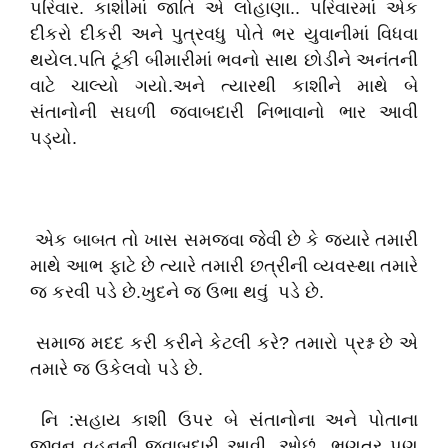
પરિવાર. કાશીમાં જાતિ એ લોહાણા.. પરિવારમાં એક
દીકરો દીકરી અને પુત્રવધુ પોતે ભર યુવાનીમાં વિધવા
થયેલ.પતિ ટૂંકી બીમારીમાં ભવનો સાથ છોડીને અનંતની
વાટે ચાલ્યો ગયો.અને ત્યારથી કાશીને માથે બે
સંતાનોની સઘળી જવાબદારી નિભાવાનો ભાર આવી
પડ્યો.
એક બાબત તો ખાસ સમજવા જેવી છે કે જ્યારે તમારી
માથે આભ ફાટે છે ત્યારે તમારી છત્રીની વ્યવસ્થા તમારે
જ કરવી પડે છે.ખુદને જ ઉભા થવું પડે છે.
સમાજ મદદ કરી કરીને કેટલી કરે? તમારો પ્રશ્ન છે એ
તમારે જ ઉકેલવો પડે છે.
નિ :સહાય કાશી ઉપર બે સંતાનોના અને પોતાના
જીવન વહનની જવાબદારી આવી. ઓછું ભણતર પણ