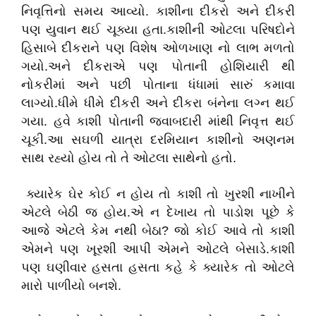
નિવૃત્તિનો સમય આવ્યો. કાશીના દીકરો અને દીકરી
પણ યુવાન થઈ ચૂક્યા હતા.કાશીની ઓટલા પરિષદોને
હિસાબે દીકરાને પણ વિશેષ ઓળખાણ નો લાભ મળતો
ગયો.અને દીકરાએ પણ પોતાની હોશિયારી થી
નોકરીમાં અને પછી પોતાના ધંધામાં સારું કમાવા
લાગ્યો.ધીમે ધીમે દીકરી અને દીકરા બંનેના લગ્ન થઈ
ગયા. હવે કાશી પોતાની જવાબદારી માંથી નિવૃત્ત થઈ
ચૂકી.આ સઘળી યાત્રા દરમિયાન કાશીનો અણનમ
સાથ રહ્યો હોય તો તે ઓટલા સાથેનો હતો.
ક્યારેક ઘેર કોઈ ન હોય તો કાશી તો ખુરશી નાખીને
એટલે બેઠી જ હોય.એ ન દેખાય તો પાડોશ પૂછે કે
આજે એટલે કેમ નથી બેઠા? જો કોઈ આવે તો કાશી
એમને પણ ખૂરશી આપી એમને ઓટલે બેસાડે.કાશી
પણ ઘણીવાર હસતા હસતા કહે કે ક્યારેક તો ઓટલે
મારો પાળીયો બનશે.