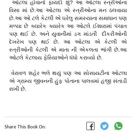
ઓટલા હોવાનો ફાયદો શું? આ ઓટલા સ્ત્રીઓના
વિસા માં છે.આ ઓટલા એ સ્ત્રીઓના મન ઠલવાયા
છે.આ ઓ ટલે કેટલી એ ઘરેલુ સમસ્યાના સમાધાન પણ
મળ્યા છે ક્યારેક ક્યારેક આ ઓટલે ઈશારામાં પંચાત
પણ થઈ છે. અને યુવાનીમાં ડગ માંડતી દીકરીઓની
દેખરેખ પણ થઈ છે. આ ઓટલા એ કેટલી એ
સ્ત્રીઓની કેટલી એ માતા ની એકલતા ભાંગી છે.આ
ઓટલે કેટલાય ફેરિયાઓને ધંધો કરાવ્યો છે.
વેરાવળ શહેર ભલે થયું પણ આ સોસાયટીના ઓટલા
એ ગ્રામ્ય જીવનની હુંફ પોતાના પાલવમાં હજી સંતાડી
રાખી છે.
Share This Book On: