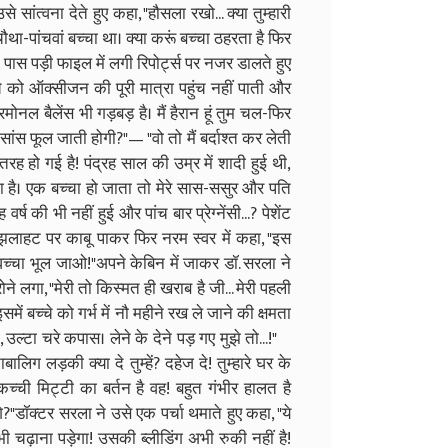
 सांत्वना देते हुए कहा, "हौसला रखो... क्या तुम्हारी
 चौथा-पांचवां बच्चा था। क्या करूं बच्चा ठहरता है फिर
े पास पड़ी फाइल में लगी रिपोर्ट्स पर नजर डालते हुए
च्चे को ऑक्सीजन की पूरी मात्रा पहुंच नहीं पाती और
नल बैलेंस भी गड़बड़ है। मैं हैरान हूं तुम चल-फिर
ंस फूल जाती होगी?"​— "वो तो मैं बर्दाश्त कर लेती
सतरह हो गई है! पंद्रह साल की उम्र में शादी हुई थी,
है। एक बच्चा हो जाता तो मेरे सास-ससुर और पति
ष की भी नहीं हुई और पांच बार प्रेग्नेंसी...? पेशेंट
झलाहट पर काबू पाकर फिर नरम स्वर में कहा, "इस
वच्चा भूल जाओ!"​अपने केबिन में जाकर डॉ. सरला ने
 लगा, "मेरी तो किस्मत ही खराब है जी... मेरी पहली
में बच्चे को गर्भ में नौ महीने रख ले जाने की क्षमता
, उल्टा चरे कपास। लेने के देने पड़ गए मुझे तो...!" ​
लिग लड़की क्या दे तुम्हें? दहेज दे! तुम्हारे घर के
च्ची मिट्टी का बर्तन है वह! बहुत गंभीर हालत है
"​डॉक्टर सरला ने उसे एक पर्चा थमाते हुए कहा, "ये
ढ़ाना पड़ेगा! उसकी ब्लीडिंग अभी रुकी नहीं है!