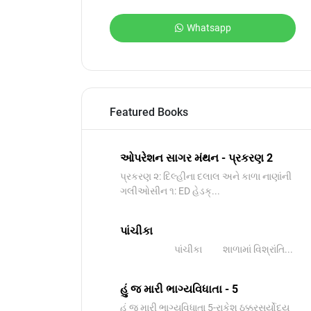
Whatsapp
Featured Books
ઓપરેશન સાગર મંથન - પ્રકરણ 2
પ્રકરણ ૨: દિલ્હીના દલાલ અને કાળા નાણાંની
ગલીઓસીન ૧: ED હેડક્...
પાંચીકા
પાંચીકા શાળામાં વિશ્રાંતિ...
હું જ મારી ભાગ્યવિધાતા - 5
હું જ મારી ભાગ્યવિધાતા 5-રાકેશ ઠક્કરસૂર્યોદય