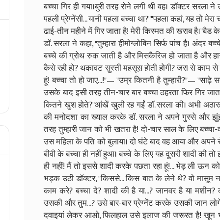
बच्चा गिर ही गया।​बुरी तरह रोने लगी थी वह। डॉक्टर सरला ने उसे
पहली प्रेग्नेंसी... यानी पहला बच्चा था?"​"पहला कहां, यह तो मेरा
ढाई-तीन महीने में गिर जाता है! मेरी किस्मत की खराब है।"​बैड क
डॉ. सरला ने कहा, "तुम्हारा हीमोग्लोबिन सिर्फ पांच है। अंदर ब
बच्चे की ग्रोथ रुक जाती है और मिसकैरिज हो जाता है और हारमो
कैसे रही हो? थकावट सुस्ती महसूस होती होगी? जरा से काम से सा
हूं! बच्चा तो हो जाए...!"— "उम्र कितनी है तुम्हारी?"— "साढ़े 
उसके बाद इसी तरह तीन-चार बार बच्चा ठहरता फिर गिर जाता 
कितने खुश होते?"​आंखें खुली रह गईं डॉ. सरला की। अभी अठारह वर्
की मनोदशा का ख्याल करके डॉ. सरला ने अपने गुस्से और झुं
तरह तुम्हारी जान को भी खतरा है! दो-चार साल के लिए बच्चा-
उस महिला के पति को बुलाया। दो घंटे बाद वह आया और अपने रोने
बीवी के बच्चा ही नहीं हुआ। बच्चे के लिए यह दूसरी शादी की तो इस
ही नहीं! मैं तो इससे शादी ​करके पछता रहा हूं!... भेड़ ली ऊन को
भड़क उठी डॉक्टर, "किससे... किस बात के लेने थे? वो मासूम नाबा
काम करे? बच्चा दे? शादी की है या...? जानवर है या मशीन? क
उसकी और तुम...? उसे बार-बार प्रेग्नेंट करके उसकी जान लोगे?
दवाइयां लेकर आओ, फिलहाल उसे इलाज की जरूरत है! खून भी च