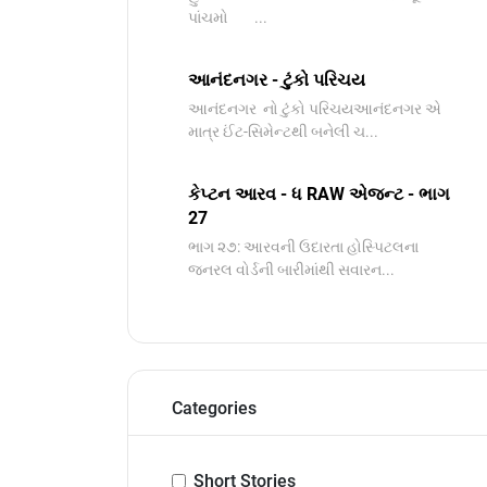
પાંચમો ...
આનંદનગર - ટુંકો પરિચય
આનંદનગર નો ટુંકો પરિચયઆનંદનગર એ
માત્ર ઈંટ-સિમેન્ટથી બનેલી ચ...
કેપ્ટન આરવ - ધ RAW એજન્ટ - ભાગ
27
ભાગ ૨૭: આરવની ઉદારતા હોસ્પિટલના
જનરલ વોર્ડની બારીમાંથી સવારન...
Categories
Short Stories