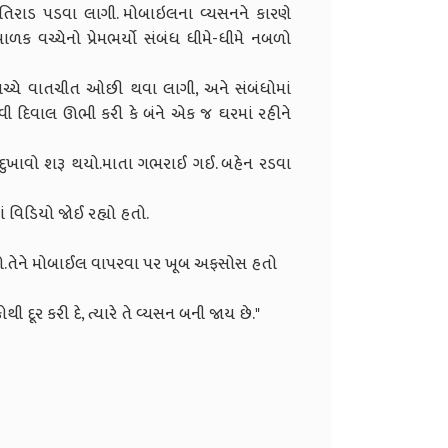
માં તિરાડ પડવા લાગી. મોબાઇલના વ્યસનને કારણે
ાળક વચ્ચેનો પ્રેમભર્યો સંબંધ ધીમે-ધીમે નબળો
ચે વાતચીત ઓછી થવા લાગી, અને સંબંધોમાં
 દિવાલ ઊભી કરી કે બંને એક જ ઘરમાં રહીને
 દુખાવો શરૂ થયો.માતા ગભરાઈ ગઈ. બહેન રડવા
ં વિડિયો જોઈ રહ્યો હતો.
 હતો.તેને મોબાઈલ વાપરવા પર ખૂબ અફસોસ હતો
 દૂર કરી દે, ત્યારે તે વ્યસન બની જાય છે."