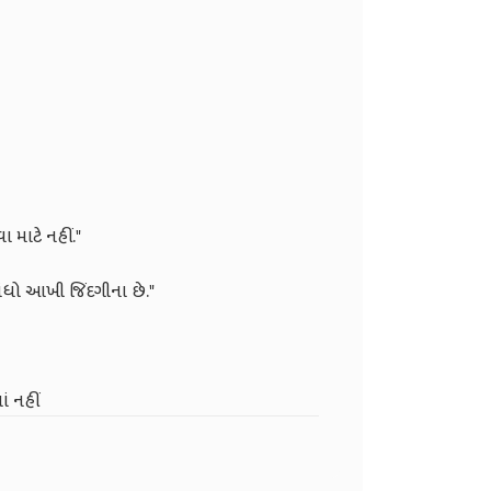
માટે નહીં."
બંધો આખી જિંદગીના છે."
ં નહીં