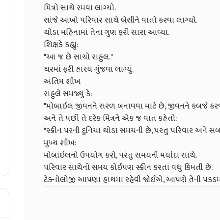
મિત્રો સાથે રમવા લાગ્યો.
સાંજે આખો પરિવાર સાથે બેસીને વાતો કરવા લાગ્યો.
થોડા મહિનામાં તેના ગુણ ફરી સારા આવ્યા.
શિક્ષકે કહ્યું:
"આ જ છે સાચો રાહુલ."
ઘરમાં ફરી હાસ્ય ગુંજવા લાગ્યું.
અંતિમ શીખ
રાહુલે સમજ્યું કે:
"મોબાઇલ જીવનને સરળ બનાવવા માટે છે, જીવનને કબજે કરવા 
અને તે પછી તે દરેક મિત્રને એક જ વાત કહેતો:
"સ્ક્રીન પરની દુનિયા થોડા સમયની છે, પરંતુ પરિવાર અને સં
મુખ્ય શીખ:
મોબાઇલનો ઉપયોગ કરો, પરંતુ સમયની મર્યાદા સાથે.
પરિવાર સાથેનો સમય કોઈપણ સ્ક્રીન કરતાં વધુ કિંમતી છે.
ટેક્નોલોજી આપણા હાથમાં રહેવી જોઈએ, આપણે તેની પકડમા