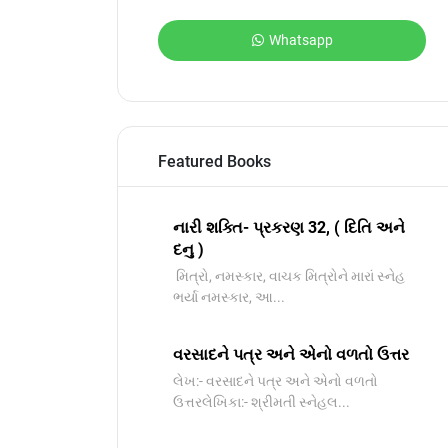
Whatsapp
Featured Books
નારી શક્તિ- પ્રકરણ 32, ( દિતિ અને
દનુ )
મિત્રો, નમસ્કાર, વાચક મિત્રોને મારાં સ્નેહ
ભર્યા નમસ્કાર, આ...
વરસાદને પત્ર અને એનો વળતો ઉત્તર
લેખ:- વરસાદને પત્ર અને એનો વળતો
ઉત્તરલેખિકા:- શ્રીમતી સ્નેહલ...