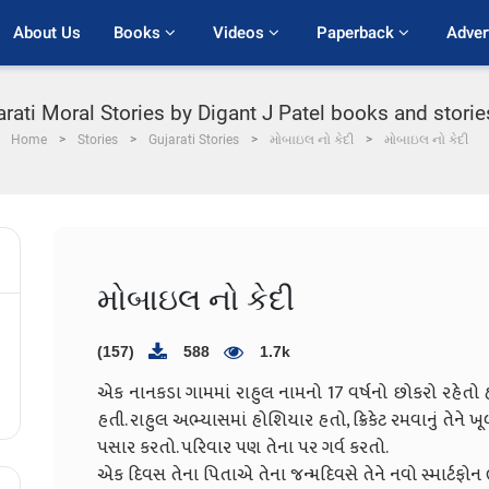
About Us
Books 
Videos 
Paperback 
Adver
arati Moral Stories by Digant J Patel books and storie
Home
Stories
Gujarati Stories
મોબાઇલ નો કેદી
મોબાઇલ નો કેદી
મોબાઇલ નો કેદી
(157)
588
1.7k
એક નાનકડા ગામમાં રાહુલ નામનો 17 વર્ષનો છોકરો રહેતો હ
હતી. રાહુલ અભ્યાસમાં હોશિયાર હતો, ક્રિકેટ રમવાનું તેને 
પસાર કરતો. પરિવાર પણ તેના પર ગર્વ કરતો.
એક દિવસ તેના પિતાએ તેના જન્મદિવસે તેને નવો સ્માર્ટફોન ભ