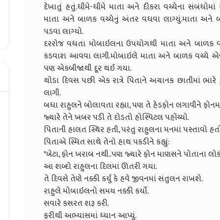
દેખાતું હતું.ધીમે-ધીમે માતા અને દીકરા વચ્ચેના સંબંધો
માતા અને બાળક વચ્ચેનું અંતર વધવા લાગ્યું.માતા અને બ
પડવા લાગ્યો.
દરરોજ વધતા મોબાઇલના ઉપયોગથી માતા અને બાળક વચ્
કડવાશ આવવા લાગી.મોબાઇલે માતા અને બાળક વચ્ચે એવી
પણ એકબીજાથી દૂર થઈ ગયા.
થોડા દિવસ પછી એક રાત્રે પિતાને અચાનક છાતીમાં ભારે
લાગી.
બધા રાહુલને બોલાવતા રહ્યા, પણ તે હેડફોન લગાવીને ફોનમા
જ્યારે તેને ખબર પડી તે દોડતો હોસ્પિટલ પહોંચ્યો.
પિતાની હાલત સ્થિર હતી, પરંતુ રાહુલના મનમાં પસ્તાવો
પિતાએ સ્મિત સાથે તેનો હાથ પકડીને કહ્યું:
"બેટા, ફોન ખરાબ નથી..પણ જ્યારે ફોન માણસને પોતાના લોકોથી
આ શબ્દો રાહુલના દિલમાં ઊતરી ગયા.
તે દિવસે તેણે નક્કી કર્યું કે હવે જીવનમાં સંતુલન રાખશે.
રાહુલે મોબાઇલનો સમય નક્કી કર્યો.
સવારે કસરત શરૂ કરી.
ફરીથી અભ્યાસમાં ધ્યાન આપ્યું.