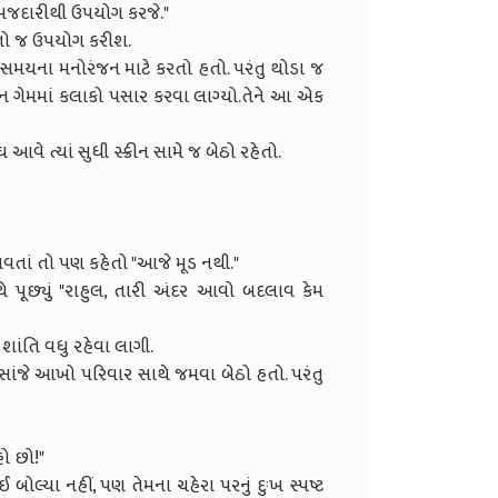
 સમજદારીથી ઉપયોગ કરજે."
ૂરતો જ ઉપયોગ કરીશ.
સમયના મનોરંજન માટે કરતો હતો. પરંતુ થોડા જ
ન ગેમમાં કલાકો પસાર કરવા લાગ્યો.તેને આ એક
વે ત્યાં સુધી સ્ક્રીન સામે જ બેઠો રહેતો.
વા આવતાં તો પણ કહેતો "આજે મૂડ નથી."
થે પૂછ્યું "રાહુલ, તારી અંદર આવો બદલાવ કેમ
ાંતિ વધુ રહેવા લાગી.
સાંજે આખો પરિવાર સાથે જમવા બેઠો હતો. પરંતુ
હો છો!"
લ્યા નહીં, પણ તેમના ચહેરા પરનું દુઃખ સ્પષ્ટ