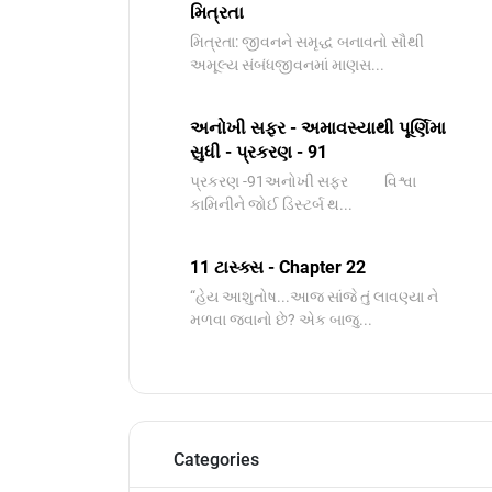
મિત્રતા
મિત્રતા: જીવનને સમૃદ્ધ બનાવતો સૌથી
અમૂલ્ય સંબંધજીવનમાં માણસ...
અનોખી સફર - અમાવસ્યાથી પૂર્ણિમા
સુધી - પ્રકરણ - 91
પ્રકરણ -91અનોખી સફર વિશ્વા
કામિનીને જોઈ ડિસ્ટર્બ થ...
11 ટાસ્ક્સ - Chapter 22
“હેય આશુતોષ...આજ સાંજે તું લાવણ્યા ને
મળવા જવાનો છે? એક બાજુ...
Categories