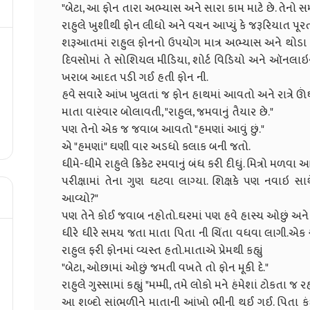
"બેટા, આ ફોન તારા અભ્યાસ અને સારા કામ માટે છે. તેનો
રાહુલે ખુશીથી ફોન લીધો અને વચન આપ્યું કે જરૂરિયાત પ
શરૂઆતમાં રાહુલ ફોનનો ઉપયોગ માત્ર અભ્યાસ અને થોડા 
દિવસોમાં તે સોશિયલ મીડિયા, શોર્ટ વિડિયો અને ઑનલાઇ
ખરાબ આદત પડી ગઈ હતી ફોન ની.
હવે સવારે આંખ ખુલતાં જ ફોન હાથમાં આવતો અને રાત્રે ઊંઘ આ
માતા વારંવાર બોલાવતી, "રાહુલ, જમવાનું તૈયાર છે."
પણ તેનો એક જ જવાબ આવતો "હમણાં આવું છું."
એ "હમણાં" ઘણી વાર અડધો કલાક બની જતો.
ધીમે-ધીમે રાહુલે ક્રિકેટ રમવાનું બંધ કરી દીધું. મિત્રો મળ
પરીક્ષામાં તેના ગુણ ઘટવા લાગ્યા. શિક્ષકે પણ નવાઇ સા
આવ્યો?"
પણ તેને કોઈ જવાબ નહોતો.ઘરમાં પણ હવે હાસ્ય ઓછું અને શ
ધીરે ધીરે સમય જતા માતા પિતા ની ચિંતા વધવા લાગી.એક 
રાહુલ ફરી ફોનમાં વ્યસ્ત હતો.માતાએ પ્રેમથી કહ્યું
"બેટા, ઓછામાં ઓછું જમતી વખતે તો ફોન મૂકી દે."
રાહુલે ગુસ્સામાં કહ્યું "મમ્મી, તમે લોકો મને હંમેશાં ટોકતા જ ર
આ શબ્દો સાંભળીને માતાની આંખો ભીની થઈ ગઈ. પિતા કંઈ બો