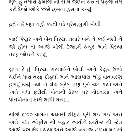
ભૂલ હું તમારા ફેમીલી ની સામે જઈને કરું તે પેહલા તમે
કરી દેજો ઓકે ??મેં હસતા હસતા કહ્યું
હવે તારે ભૂલ નહી કરવી પડે પ્રેમ,ખુશી બોલી
ભાઈ કેયુર અને બેન પ્રિયા તમારે બંને ને કઈ નથી ને
જો હોય તો આજે બોલી દેજો,મેં કેયુર અને પ્રિયા
તરફ જોઈને કહ્યું
ચુપ્પ રે તું ,પ્રિયા શરમાઈને બોલી અને કેયુર ઉભો
થઈને મારા તરફ દોડ્યો અને આસપાસ થોડું વાતાવરણ
હળવું થયું ત્યાં તો લંચ બ્રેક પણ પુરો થઇ ગયો.અને
અમે બધા ફરીથી પોતાની ડેસ્ક પર ગોઠવાયા અને
પોતપોતાના કામે લાગી ગયા...
સાંજે ૬:૦૦ વાગતા અમારી શીફ્ટ પૂરી થઇ ગઈ અને
અમે બધા ઓફીસ ની બહાર આવીને દરરોજ ની જેમ
આજે પણ ભેગા થયા અને આજે બધા જ હળવા મૂડ માં