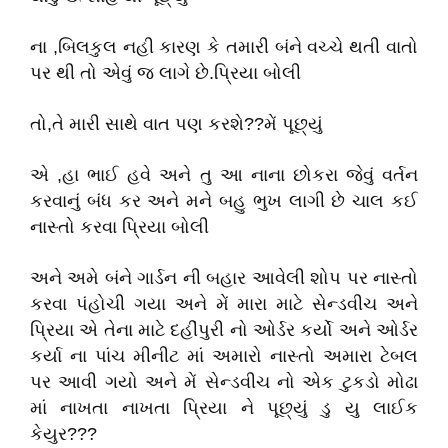
ના ,બિલકુલ નહી કારણ કે તમારી બંને વચ્ચે થતી વાતો
પર થી તો એવું જ લાગે છે.પ્રિયા બોલી
તો,તે મારી સાથે વાત પણ કરશે??મેં પૂછ્યું
એ ,હા ભાઈ હવે અને તુ આ નાના છોકરા જેવું વર્તન
કરવાનું બંધ કર અને મને બહુ ભુખ લાગી છે ચાલ કઈ
નાસ્તો કરવા પ્રિયા બોલી
અને અમે બંને ગાર્ડન ની બહાર આવેલી શોપ પર નાસ્તો
કરવા પંહોચી ગયા અને મેં મારા માટે સેન્ડવીચ અને
પ્રિયા એ તેના માટે દહીંપુરી નો ઓર્ડર કર્યો અને ઓર્ડર
કર્યા ના પાંચ મીનીટ માં અમારો નાસ્તો અમારા ટેબલ
પર આવી ગયો અને મેં સેન્ડવીચ નો એક ટુકડો મોઢા
માં નાખતા નાખતા પ્રિયા ને પૂછ્યું ડુ યુ લાઈક
કેયુર???