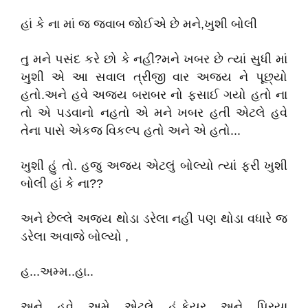
હાં કે ના માં જ જવાબ જોઈએ છે મને,ખુશી બોલી
તુ મને પસંદ કરે છો કે નહી?મને ખબર છે ત્યાં સુધી માં
ખુશી એ આ સવાલ ત્રીજી વાર અજય ને પૂછ્યો
હતો.અને હવે અજય બરાબર નો ફસાઈ ગયો હતો ના
તો એ પડવાનો નહતો એ મને ખબર હતી એટલે હવે
તેના પાસે એકજ વિકલ્પ હતો અને એ હતો...
ખુશી હું તો. હજુ અજય એટલું બોલ્યો ત્યાં ફરી ખુશી
બોલી હાં કે ના??
અને છેલ્લે અજય થોડા ડરેલા નહી પણ થોડા વધારે જ
ડરેલા અવાજે બોલ્યો ,
હ...અમ્મ..હા..
અને હવે અમે એટલે હું,કેયુર અને પ્રિયા