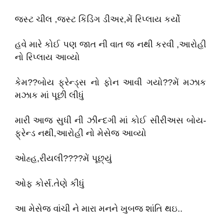
જસ્ટ ચીલ ,જસ્ટ કિડિંગ ડીઅર,મેં રિપ્લાય કર્યો
હવે મારે કોઈ પણ જાત ની વાત જ નથી કરવી ,આરોહી
નો રિપ્લાય આવ્યો
કેમ??બોય ફ્રેન્ડ્સ નો ફોન આવી ગયો??મેં મઝાક
મઝાક માં પૂછી લીધું
મારી આજ સુધી ની ઝીન્દગી માં કોઈ સીરીઅસ બોય-
ફ્રેન્ડ નથી,આરોહી નો મેસેજ આવ્યો
ઓહ્હ,રીયલી????મેં પૂછ્યું
ઓફ કોર્સ.તેણે કીધું
આ મેસેજ વાંચી ને મારા મનને ખુબજ શાંતિ થઇ..