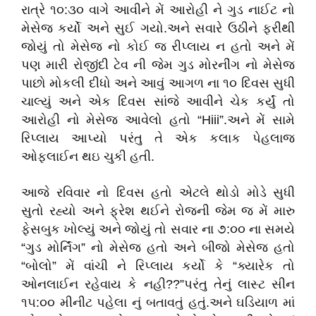
રાત્રે ૧૦:૩૦ વાગે આવીને મેં આરોહી ને ગુડ નાઈટ નો
મેસેજ કર્યો અને સુઈ ગયો.અને સવારે ઉઠીને ફરીથી
જોયું તો મેસેજ નો કોઈ જ રીપ્લાય ન હતો અને મેં
પણ મારી રોજીંદી ટેવ ની જેમ ગુડ મોરનીંગ નો મેસેજ
પાછો મોકલી દીધો અને આવું આગળ ના ૧૦ દિવસ સુધી
ચાલ્યું અને એક દિવસ સાંજે આવીને ચેક કર્યું તો
આરોહી નો મેસેજ આવેલો હતો “Hiii”.અને મેં સામે
રિપ્લાય આપ્યો પરંતુ તે એક કલાક પેહલાજ
ઓફલાઈન થઇ ચુકી હતી.
આજે રવિવાર નો દિવસ હતો એટલે થોડો મોડે સુધી
સુતો રહ્યો અને ફ્રેશ થઈને રોજની જેમ જ મેં મારુ
ફેસબુક ખોલ્યું અને જોયું તો સવાર ના ૭:૦૦ ના સમયે
“ગુડ મોર્નિંગ” નો મેસેજ હતો અને બીજો મેસેજ હતો
“બોલો” મેં વાંચી ને રિપ્લાય કર્યો કે “ક્યારેક તો
ઓનલાઈન રહેવાય કે નહી??”પરંતુ તેનું લાસ્ટ સીન
૧૫:૦૦ મીનીટ પહેલા નું બતાવતું હતું.અને ઘડિયાળ માં