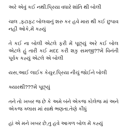
અરે એવું કઈ નથી.પ્રિયા વધારે શાંતિ થી બોલી
ચાલ ,ફટાફટ બોલવાનું શરુ કર હવે મારા થી કઈ છુપાવ
નહી ઓકે,મેં કહ્યું
તે કઈ ના બોલી એટલે ફરી મેં પૂછ્યું અરે કઈ બોલ
એટલે હું તારી કઈ મદદ કરી શકુ સમજી??મેં વિનંતી
પૂર્વક કહ્યું એટલે એ બોલી
યસ,આઈ લાઈક કેયુર.પ્રિયા નીચું જોઈને બોલી
ક્યારથી???મેં પૂછ્યું
તને તો ખબર જ છે કે અમે બંને એકજ કોલેજ માં અને
એકજ ક્લાસ માં સાથે ભણતા.તેણે કીધું
હાં એ મને ખબર છે,તુ હવે આગળ બોલ મેં કહ્યું