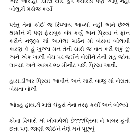
અરે આરોહી ,સોરી યાર હવે ક્યારેય પણ આવુ નહી
બોલુ,મેં મેસેજ કર્યો
પરંતુ તેનો કોઈ જ રિપ્લાય આવ્યો નહી અને છેલ્લે
થાકીને મેં પણ ફેસબુક બંધ કર્યું અને પ્રિયા ને ફોન
કરીને નજીક માં આવેલા ગાર્ડન માં બેસવા બોલાવી
કારણ કે હું ખુલ્લા મને તેની સાથે જ વાત કરી શકું છુ
અને એક ખાલી બેંચ પર જઈને બેસીને તેની રાહ જોવા
લાગ્યો અને આખરે ૨૦ મીનીટ પછી પ્રિયા આવી.
હાય,ડીઅર પ્રિયા આવીને અને મારી બાજુ માં બેસતા
બેસતા બોલી
ઓહ્હ હાય,મેં મારો ચેહરો તેના તરફ કર્યો અને બોલ્યો
કોના વિચારો માં ખોવાયેલો છે???પ્રિયા ને ખબર હતી
છતા પણ જાણી જોઈને તેણે મને પૂછ્યું