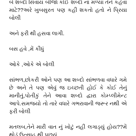
બે શબ્દો સિવાય બીજા કોઈ શબ્દો ના મળ્યા તેને કહેવા
માટે??અરે ખુબસુરત પણ કહી શકતો હતો ને પ્રિયા
બોલી
અને ફરી થી હસવા લાગી.
બસ હવે ,મેં કીધું
ઓકે ,ઓકે એ બોલી
સાંભળ,છોકરી ઓને પણ આ શબ્દો સાંભળવા વધારે ગમે
છે અને તે પણ એવું જ ઇચ્છતી હોઈ કે કોઈ તેનું
માનીતું,પોતીકું તેને આવા શબ્દો દ્વારા કોમ્પ્લીમેન્ટ
આપે.સમજ્યો તો તારે વધારે ગભરાવાની જરૂર નથી એ
ફરી બોલી
મતલબ,તેને મારી વાત નું ખોટું નહી લગાડ્યું હોય??મેં
થોડું ઉત્સાહ થી પૂછ્યું