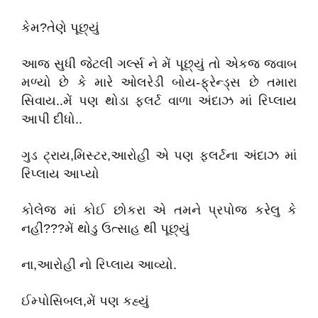
કેમ?તેણે પૂછ્યું
આજ સુધી જેટલી ગર્લ્સ ને મેં પૂછ્યું તો એકજ જવાબ
મળ્યો છે કે મારે ઓલરેડી બોય-ફ્રેન્ડ્સ છે તમારા
સિવાય..મેં પણ થોડા ફલર્ટ વાળા અંદાઝ માં રિપ્લાય
આપી દીધો..
ગુડ ટ્રાય,મિસ્ટર,આરોહી એ પણ ફલર્ટના અંદાઝ માં
રિપ્લાય આપ્યો
કોલેજ માં કોઈ છોકરા એ તમને પ્રપોજ કરેલુ કે
નહી???મેં થોડુ ઉત્સાહ થી પૂછ્યું
ના,આરોહી નો રિપ્લાય આવ્યો.
ઈમ્પોસિબલ,મેં પણ કહ્યું