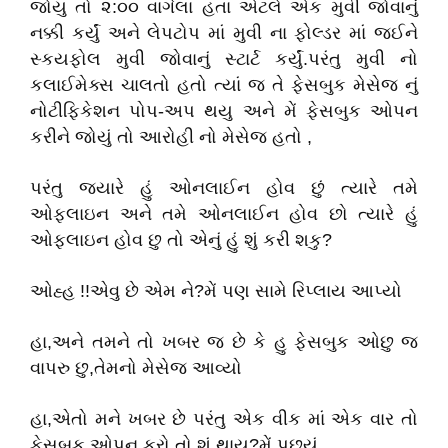
જોયુ તો ૨:૦૦ વાગેલા હતા એટલે એક મુવી જોવાનું
નક્કી કર્યું અને લેપટોપ માં મુવી ના ફોલ્ડર માં જઈને
સ્કયફોલ મુવી જોવાનું સ્ટાર્ટ કર્યું.પરંતુ મુવી નો
કલાઈમેક્સ ચાલતો હતો ત્યાં જ તે ફેસબુક મેસેજ નું
નોટીફિકેશન પોપ-અપ થયુ અને મેં ફેસબુક ઓપન
કરીને જોયું તો આરોહી નો મેસેજ હતો ,
પરંતુ જયારે હું ઓનલાઈન હોવ છું ત્યારે તમે
ઓફલાઇન અને તમે ઓનલાઈન હોવ છો ત્યારે હું
ઓફલાઇન હોવ છુ તો એનું હું શું કરી શકુ?
ઓહ્હ !!એવુ છે એમ ને?મેં પણ સામે રિપ્લાય આપ્યો
હા,અને તમને તો ખબર જ છે કે હુ ફેસબુક ઓછુ જ
વાપરુ છુ,તેમનો મેસેજ આવ્યો
હા,એતો મને ખબર છે પરંતુ એક વીક માં એક વાર તો
ફેસબુક ઓપન કરો તો શું થાય?મેં પૂછ્યું