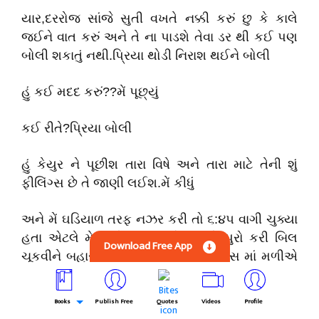
યાર,દરરોજ સાંજે સુતી વખતે નક્કી કરું છુ કે કાલે
જઈને વાત કરું અને તે ના પાડશે તેવા ડર થી કઈ પણ
બોલી શકાતું નથી.પ્રિયા થોડી નિરાશ થઈને બોલી
હું કઈ મદદ કરું??મેં પૂછ્યું
કઈ રીતે?પ્રિયા બોલી
હું કેયુર ને પૂછીશ તારા વિષે અને તારા માટે તેની શું
ફીલિંગ્સ છે તે જાણી લઈશ.મેં કીધું
અને મેં ઘડિયાળ તરફ નઝર કરી તો ૬:૪૫ વાગી ચુક્યા
હતા એટલે મે અને પ્રિયા એ નાસ્તો પુરો કરી બિલ
Download Free App
ચૂકવીને બહાર નીકળ્યા અને કાલે ઓફીસ માં મળીએ
એવું કહીને છુટા પડ્યા.
Books
Publish Free
Quotes
Videos
Profile
ઘરે આવીને જમીને મારી રોજીંદી ટેવ મુજબ હું તાપી