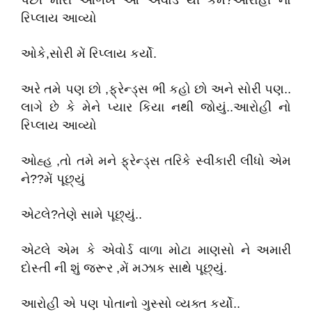
પછી મારી ઓળખ આ એવોર્ડ થી કેમ?આરોહી નો
રિપ્લાય આવ્યો
ઓકે,સોરી મેં રિપ્લાય કર્યો.
અરે તમે પણ છો ,ફ્રેન્ડ્સ ભી કહો છો અને સોરી પણ..
લાગે છે કે મેને પ્યાર કિયા નથી જોયું..આરોહી નો
રિપ્લાય આવ્યો
ઓહ્હ ,તો તમે મને ફ્રેન્ડ્સ તરિકે સ્વીકારી લીધો એમ
ને??મેં પૂછ્યું
એટલે?તેણે સામે પૂછ્યું..
એટલે એમ કે એવોર્ડ વાળા મોટા માણસો ને અમારી
દોસ્તી ની શું જરૂર ,મેં મઝાક સાથે પૂછ્યું.
આરોહી એ પણ પોતાનો ગુસ્સો વ્યક્ત કર્યો..