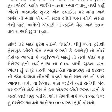
હતા એટલે ક્યાંક જઈને નાસ્તો કરવા જવાનું નક્કી કર્યું
એટલે અઠવાગેટ સુગર એન સ્પાઈસ પર ગયા અને
બર્ગર ની સાથે કોક ની મઝા લીધી અને થોડો સમય
તેની પાસે આવેલી ચોપાટી માં જઈને બેઠા અને ૭:૦૦
વાગતા અમે છુટ્ટા પડ્યા.
સાંજે ઘરે જઈ ફ્રેશ થઈને લેપટોપ લીધું અને ફરીથી
ફેસબુક ખોલી ચેક કરવા લાગ્યો કે આરોહી નો કોઈ
મેસેજ આવ્યો કે નહી?અને જોયું તો તેનો કોઈ પણ
મેસેજ હતો નહી.સાંજ ના ૯:૦૦ વાગી ચુક્યા હતા
એટલે હું રાત્રે ઘરની બહાર ઠંડા વાતાવરણ માં દરરોજ
ની જેમ ચાલવા નીકળી પડ્યો અને મારા ઘર ની પાસે
આવેલા તાપી ના કિનારા પાસે જઈને ત્યાં રાખેલી બેંચ
પર જઈને બેઠો કેમ કે આ એકજ એવી જગ્યા હતી કે
જ્યાં કોઈ પણ વ્યક્તિ શાંતિ મેળવી શકે અને એટલે જ
હું દરરોજ આવતો અને ૧૦:૦૦ વાગ્યા સુધી બેસતો.