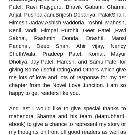
Patel, Ravi Rajyguru, Bhavik Gabani, Charmi,
Anjal, Pushpa Jani,Brijesh Dobariya, PalakShah,
Himesh Jadav,Ashish Vaddoria, roshni, Mahesh,
Kenil Modi, Himpal Purohit ,Geet Patel ,Ravi
Sakhat, Rashmin Donda, Drashti, Mansi
Panchal, Deep Shah, Ahir vijay, Nancy
ShethWala, Pradeep Patel, Komal, Mayur
Dholiya, Jay Patel, Haresh, and Samu Patel for
giving Some useful rating)and Others which give
me lots of love and lots of response for my 1st
chapter from the Novel Love Junction. I am so
happy to get readers like you.
And last I would like to give special thanks to
mahendra Sharma and his team (Matrubharti-
ebook) to give a chance to represent my story or
my thoughts on front off good readers as well as