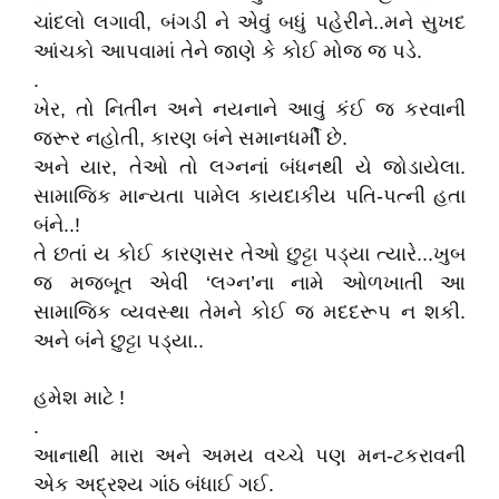
ચાંદલો લગાવી, બંગડી ને એવું બધું પહેરીને..મને સુખદ
આંચકો આપવામાં તેને જાણે કે કોઈ મોજ જ પડે.
.
ખેર, તો નિતીન અને નયનાને આવું કંઈ જ કરવાની
જરૂર નહોતી, કારણ બંને સમાનધર્મી છે.
અને યાર, તેઓ તો લગ્નનાં બંધનથી યે જોડાયેલા.
સામાજિક માન્યતા પામેલ કાયદાકીય પતિ-પત્ની હતા
બંને..!
તે છતાં ય કોઈ કારણસર તેઓ છુટ્ટા પડ્યા ત્યારે...ખુબ
જ મજ્બૂત એવી ‘લગ્ન’ના નામે ઓળખાતી આ
સામાજિક વ્યવસ્થા તેમને કોઈ જ મદદરૂપ ન શકી.
અને બંને છુટ્ટા પડ્યા..
હમેશ માટે !
.
આનાથી મારા અને અમય વચ્ચે પણ મન-ટકરાવની
એક અદ્રશ્ય ગાંઠ બંધાઈ ગઈ.