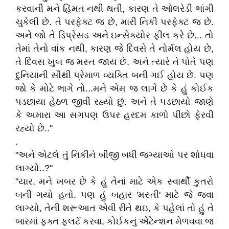
કરવાની મને હિંમત નથી થતી, કારણ તે ઓલરેડી ભાંગી
ચુકેલી છે. તે પરફેક્ટ જ છે, મારી નિકી પરફેક્ટ જ છે.
અને જો તે ડિપ્રેસડ અને ઇન્સેક્યોર ફીલ કરે છે... તો
તેમાં તેનો વાંક નથી, કારણ જે દિવસે તે નોર્મલ હોય છે,
તે દિવસ ખુબ જ મસ્ત જાય છે, અને ત્યારે તે પોતે પણ
દુનિયાની સૌથી પ્રેમાળ વ્યક્તિ બની ગઈ હોય છે. પણ
જો કે મોટે ભાગે તો...મને એમ જ લાગે છે કે હું કોઈક
પડછાયા હેઠળ જીવી રહ્યો છું. અને તે પડછાયો જાણે
કે અમારા આ સગપણ ઉપર હરદમ કાળો પીંછો ફેરવી
રહ્યો છે.."
.
"અને એટલે તું નિકીને બીજી બધી જગ્યાઓ પર શોધવા
લાગ્યો..?"
"યાર, મને ખબર છે કે હું તેનાં માટે એક સ્વાર્થી કુતરો
બની ગયો હતો. પણ હું બહાર 'મસ્તી' માટે જે જવા
લાગ્યો, તેની શરૂઆત એવી રીતે થઇ, કે પહેલાં તો હું તે
બારમાં ફક્ત ફલર્ટ કરવા, કોઈકનું એટેન્શન મેળવવા જ