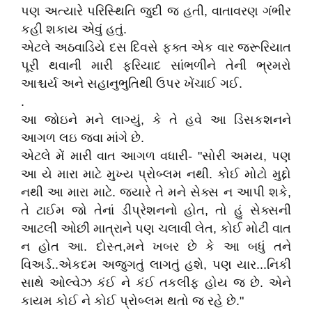
પણ અત્યારે પરિસ્થિતિ જુદી જ હતી, વાતાવરણ ગંભીર
કહી શકાય એવું હતું.
એટલે અઠવાડિયે દસ દિવસે ફક્ત એક વાર જરૂરિયાત
પૂરી થવાની મારી ફરિયાદ સાંભળીને તેની ભ્રમરો
આશ્ચર્ય અને સહાનુભુતિથી ઉપર ખેંચાઈ ગઈ.
.
આ જોઇને મને લાગ્યું, કે તે હવે આ ડિસકશનને
આગળ લઇ જવા માંગે છે.
એટલે મેં મારી વાત આગળ વધારી- "સોરી અમય, પણ
આ યે મારા માટે મુખ્ય પ્રોબ્લમ નથી. કોઈ મોટો મુદ્દો
નથી આ મારા માટે. જયારે તે મને સેક્સ ન આપી શકે,
તે ટાઈમ જો તેનાં ડીપ્રેશનનો હોત, તો હું સેક્સની
આટલી ઓછી માત્રાને પણ ચલાવી લેત, કોઈ મોટી વાત
ન હોત આ. દોસ્ત,મને ખબર છે કે આ બધું તને
વિઅર્ડ..એકદમ અજુગતું લાગતું હશે, પણ યાર...નિકી
સાથે ઓલ્વેઝ કંઈ ને કંઈ તકલીફ હોય જ છે. એને
કાયમ કોઈ ને કોઈ પ્રોબ્લમ થતો જ રહે છે."