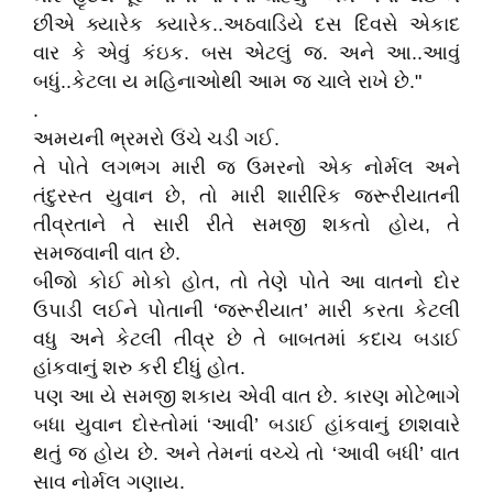
છીએ ક્યારેક ક્યારેક..અઠવાડિયે દસ દિવસે એકાદ
વાર કે એવું કંઇક. બસ એટલું જ. અને આ..આવું
બધું..કેટલા ય મહિનાઓથી આમ જ ચાલે રાખે છે."
.
અમયની ભ્રમરો ઉંચે ચડી ગઈ.
તે પોતે લગભગ મારી જ ઉમરનો એક નોર્મલ અને
તંદુરસ્ત યુવાન છે, તો મારી શારીરિક જરૂરીયાતની
તીવ્રતાને તે સારી રીતે સમજી શકતો હોય, તે
સમજવાની વાત છે.
બીજો કોઈ મોકો હોત, તો તેણે પોતે આ વાતનો દોર
ઉપાડી લઈને પોતાની ‘જરૂરીયાત’ મારી કરતા કેટલી
વધુ અને કેટલી તીવ્ર છે તે બાબતમાં કદાચ બડાઈ
હાંકવાનું શરુ કરી દીધું હોત.
પણ આ યે સમજી શકાય એવી વાત છે. કારણ મોટેભાગે
બધા યુવાન દોસ્તોમાં ‘આવી’ બડાઈ હાંકવાનું છાશવારે
થતું જ હોય છે. અને તેમનાં વચ્ચે તો ‘આવી બધી’ વાત
સાવ નોર્મલ ગણાય.