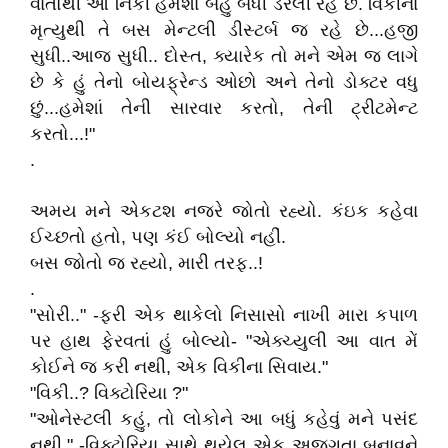
વાતોથી આ નિકી હમેશાં બહુ બધી ડરેલી રહે છે. વિકીનાં
મૃત્યુથી તે બસ મેન્ટલી ડીસ્ટર્બ જ રહે છે...હજી
સુધી..આજ સુધી.. દોસ્ત, ક્યારેક તો મને એમ જ લાગે
છે કે હું તેનો બોયફ્રેન્ડ ઓછો અને તેનો ડોક્ટર વધુ
છું...હમેશાં તેની સારવાર કરતો, તેની ટ્રીટમેન્ટ
કરતો...!"
.
અમય મને એકટશ નજરે જોતો રહ્યો. કંઇક કહેવા
ઈચ્છતો હતો, પણ કંઈ બોલ્યો નહીં.
બસ જોતો જ રહ્યો, મારી તરફ..!
.
"સોરી.." -ફરી એક થાકેલો નિસાસો નાખી મારા કપાળ
પર હાથ ફેરવતાં હું બોલ્યો- "એક્ચ્યુલી આ વાત મેં
કોઈને જ કરી નથી, એક વિકીના સિવાય."
"વિકી..? વિક્ટોરિયા ?"
"ઓનેસ્ટલી કહું, તો લોકોને આ બધું કહેવું મને પસંદ
નથી." -વિક્ટોરિયા સાથે થયેલ એક અજુગતા બનાવને