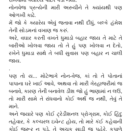
રાખવામાં ક્યારેય પાછી પડી નથી.
નોનવેજ પ્રત્યેની મારી અરુચીને તે ક્યાંયથી પણ
ઓળખી કાઢે.
મેં જો કે ક્યારેય એવું જતાવા નથી દીધું, બલ્કે હંમેશ
તેની સોડમનાં વખાણ જ કરું.
અરે, વઘાર કરતી વખતે ધુમાડો બહાર જાય તે માટે તે
બારીઓ ખોલવા જાય તો તે હું પણ ખોલવા ન દેતો,
રખેને ધુમાડા સાથે તે બધી સુવાસ પણ બહાર ન ચાલી
જાય.
.
પણ તો ય... મોટેભાગે નોન-વેજ, કાં તો તે પોતાનાં
પાપાના ઘરે ખાઈ આવે, અથવા તો મારી ગેરહાજરીમાં જ
બનાવે, કારણ તેની બનાવેલ ડીશ જો હું ભાણામાં ન લઉં,
તો મારી સામે તે રાંધવાનો કોઈ અર્થ જ નથી, તેવું તે
માને.
અને જયારે પણ કોઈ ટ્રેડીશનલ પ્રોગ્રામ, કોઈ હિંદુ
તહેવાર, કે કલ્ચરલ ઇવેન્ટ હોય, તો મારે કંઈ કહેવાની
કોઈ જરૂર ન પડે. તે અચુક સાડી જ પહેરે. કપાળે