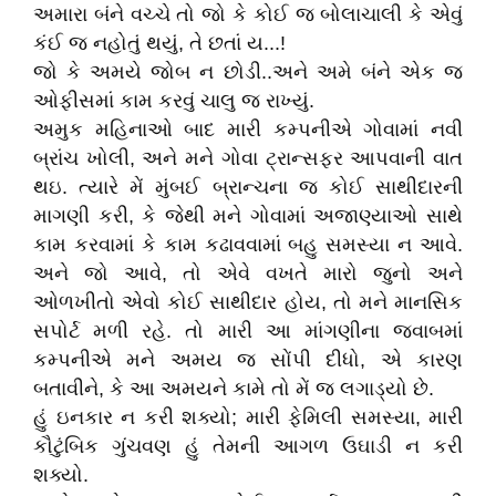
અમારા બંને વચ્ચે તો જો કે કોઈ જ બોલાચાલી કે એવું
કંઈ જ નહોતું થયું, તે છતાં ય...!
જો કે અમયે જોબ ન છોડી..અને અમે બંને એક જ
ઓફીસમાં કામ કરવું ચાલુ જ રાખ્યું.
અમુક મહિનાઓ બાદ મારી કમ્પનીએ ગોવામાં નવી
બ્રાંચ ખોલી, અને મને ગોવા ટ્રાન્સફર આપવાની વાત
થઇ. ત્યારે મેં મુંબઈ બ્રાન્ચના જ કોઈ સાથીદારની
માગણી કરી, કે જેથી મને ગોવામાં અજાણ્યાઓ સાથે
કામ કરવામાં કે કામ કઢાવવામાં બહુ સમસ્યા ન આવે.
અને જો આવે, તો એવે વખતે મારો જુનો અને
ઓળખીતો એવો કોઈ સાથીદાર હોય, તો મને માનસિક
સપોર્ટ મળી રહે. તો મારી આ માંગણીના જવાબમાં
કમ્પનીએ મને અમય જ સોંપી દીધો, એ કારણ
બતાવીને, કે આ અમયને કામે તો મેં જ લગાડ્યો છે.
હું ઇનકાર ન કરી શક્યો; મારી ફેમિલી સમસ્યા, મારી
કૌટુંબિક ગુંચવણ હું તેમની આગળ ઉઘાડી ન કરી
શક્યો.