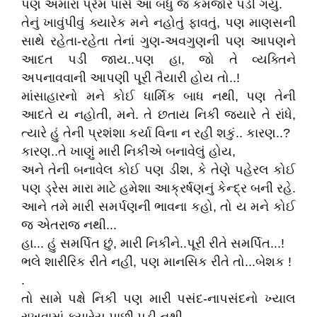
પણ અમારા પ્રેમ પાસે આ બધું જ કમજોર પડી ગયું.
તેનું ખાવુંપીવું ક્યારેક મને નહોતું ફાવતું, પણ માણસની
સાથે રહેતા-રહેતા તેનાં ગુણ-અવગુણની પણ આપણને
આદત પડી જાય..પણ હા, જો તે વ્યક્તિને
અપનાવવાની આપણી પૂરી તૈયારી હોય તો..!
માંસાહારનો મને કોઈ ધાર્મિક બાધ નથી, પણ તેની
આદતે ય નહોતી, મને. તે છતાય નિકી જયારે તે રાંધે,
ત્યારે હું તેની પ્રશંશા કર્યા વિના ન રહી શકું.. કારણ..?
કારણ..તે ખાણું મારી નિકીએ બનાવેલું હોય,
અને તેની બનાવેલ કોઈ પણ ડીશ, કે તેણે પહેરલ કોઈ
પણ ડ્રેસ મારા માટે હમેશા આક્રર્ષણનું કેન્દ્ર બની રહે.
આને તમે મારી સમર્પણની ભાવના કહો, તો ય મને કોઈ
જ એતરાજ નથી...
હા... હું સમર્પિત છું, મારી નિકીને..પૂરી રીતે સમર્પિત...!
ભલે શારીરિક રીતે નહીં, પણ માનસિક રીતે તો...બેશક !
.
તો સામે પક્ષે નિકી પણ મારી પસંદ-નાપસંદનો ખ્યાલ