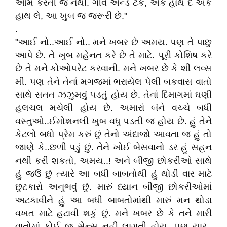
આમ કરતી જ નથી. ગીવ એન્ડ ટેક, એક હાથ દે એક
હાથ લે, આ ખુબ જ જરૂરી છે."
.
"આઈ નો..આઈ નો.. મને ખબર છે અમય. પણ તે પાછુ
આપે છે. તે ખુબ મહેનત કરે છે તે માટે. પૂરી કોશિષ કરે
છે તે મને કોઓપરેટ કરવાની. મને ખબર છે કે શી લવ્સ
મી. પણ તેને તેનાં મગજમાં ભરાયેલ પેલી બકવાસ વાતો
સાથે સતત ઝઝુમવું પડતું હોય છે. તેનાં દિમાગમાં ઘણી
હલચલ મચેલી હોય છે. અમારાં બંને વચ્ચે બધી
વસ્તુઓ..ઈમોશનલી ખુબ વધુ પડતી જ હોય છે. હું તેને
કેટલો બધો પ્રેમ કરું છું તેનો અંદાજો આવતા જ હું તો
જાણે કે..છળી પડું છું. તેને ખોઈ બેસવાનો ડર હું સહન
નથી કરી શકતો, અમય..! અને બીજી છોકરીઓ સાથે
હું જઉં છું ત્યારે આ બધી બાબતોથી હું થોડી વાર માટે
છુટકારો અનુભવું છું. મારું ધ્યાન બીજી છોકરીઓમાં
અટકાવીને હું આ બધી બાબતોમાંથી મારું મન થોડા
વખત માટે હટાવી શકું છું. મને ખબર છે કે તને મારી
વાતોમાં કોઈ જ સેન્સ નહીં લાગતી હોય. પણ યાર..