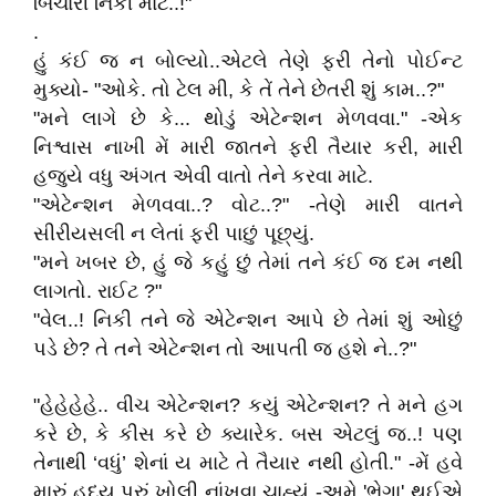
બિચારી નિકી માટે..!"
.
હું કંઈ જ ન બોલ્યો..એટલે તેણે ફરી તેનો પોઈન્ટ
મુક્યો- "ઓકે. તો ટેલ મી, કે તેં તેને છેતરી શું કામ..?"
"મને લાગે છે કે... થોડું એટેન્શન મેળવવા." -એક
નિશ્વાસ નાખી મેં મારી જાતને ફરી તૈયાર કરી, મારી
હજુયે વધુ અંગત એવી વાતો તેને કરવા માટે.
"એટેન્શન મેળવવા..? વોટ..?" -તેણે મારી વાતને
સીરીયસલી ન લેતાં ફરી પાછું પૂછ્યું.
"મને ખબર છે, હું જે કહું છું તેમાં તને કંઈ જ દમ નથી
લાગતો. રાઈટ ?"
"વેલ..! નિકી તને જે એટેન્શન આપે છે તેમાં શું ઓછું
પડે છે? તે તને એટેન્શન તો આપતી જ હશે ને..?"
"હેહેહેહે.. વીચ એટેન્શન? કયું એટેન્શન? તે મને હગ
કરે છે, કે કીસ કરે છે ક્યારેક. બસ એટલું જ..! પણ
તેનાથી ‘વધું’ શેનાં ય માટે તે તૈયાર નથી હોતી." -મેં હવે
મારું હૃદય પૂરું ખોલી નાંખવા ચાહ્યું -અમે 'ભેગા' થઈએ