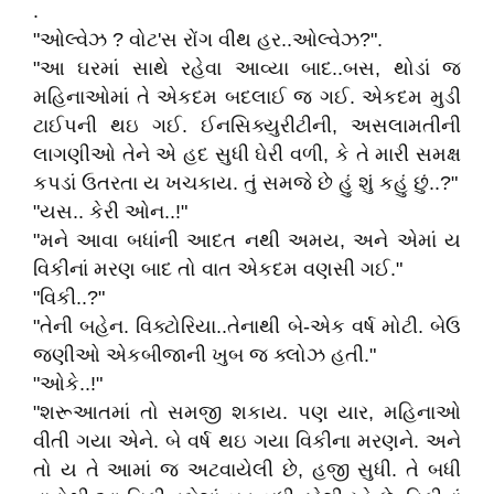
.
"ઓલ્વેઝ ? વોટ'સ રોંગ વીથ હર..ઓલ્વેઝ?".
"આ ઘરમાં સાથે રહેવા આવ્યા બાદ..બસ, થોડાં જ
મહિનાઓમાં તે એકદમ બદલાઈ જ ગઈ. એકદમ મુડી
ટાઈપની થઇ ગઈ. ઈનસિક્યુરીટીની, અસલામતીની
લાગણીઓ તેને એ હદ સુધી ઘેરી વળી, કે તે મારી સમક્ષ
કપડાં ઉતરતા ય ખચકાય. તું સમજે છે હું શું કહું છું..?"
"યસ.. કેરી ઓન..!"
"મને આવા બધાંની આદત નથી અમય, અને એમાં ય
વિકીનાં મરણ બાદ તો વાત એકદમ વણસી ગઈ."
"વિકી..?"
"તેની બહેન. વિક્ટોરિયા..તેનાથી બે-એક વર્ષ મોટી. બેઉ
જણીઓ એકબીજાની ખુબ જ ક્લોઝ હતી."
"ઓકે..!"
"શરૂઆતમાં તો સમજી શકાય. પણ યાર, મહિનાઓ
વીતી ગયા એને. બે વર્ષ થઇ ગયા વિકીના મરણને. અને
તો ય તે આમાં જ અટવાયેલી છે, હજી સુધી. તે બધી