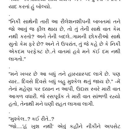
યાદ કરતાં હું બોલ્યો.
.
"નિકી સાથેની તારી આ રીલેશનશીપની બાબતમાં તને
જો આવું જ ફીલ થાય છે, તો તું તેની સાથે વાત કેમ
નથી કરતો? અને તેની બદલે..ગામની છોકરીઓ સાથે
સુતો કેમ ફરે છે? અને તે ઉપરાંત, તું જે કહે છે કે નિકી
એકદમ પરફેક્ટ છે..તે વાતમાં હવે મને કંઈ દમ નથી
લાગતો."
.
"મને ખબર છે આ બધું તને હાસ્યાસ્પદ લાગે છે. પણ
યાર.. દિવસે દિવસે બધું બહુ મુશ્કેલ થતું જાય છે." -મેં
તેનાં મહેણા પર ધ્યાન ન આપી, ઉદાસ સ્વરે મારી વાત
આગળ વધારી. જે રસપૂર્વક તે મારી વાત સાંભળી રહ્યો
હતો, તેનાથી મને ઘણી રાહત લાગવા લાગી.
.
"મુશ્કેલ..? કઈ રીતે..?
"જો....'હું ખુશ નથી' એવું કહીને નીકીને અપસેટ