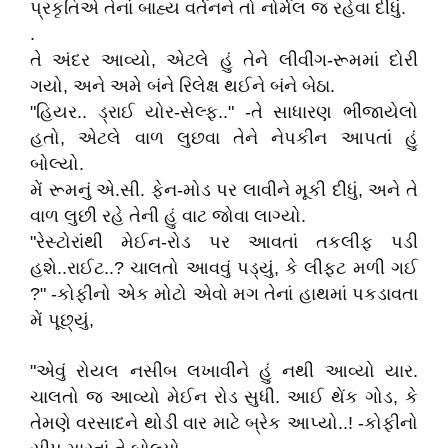
પ્રકૃતિએ તેનાં બાહ્ય વર્તનને તો નોર્મલ જ રહેવા દીધું.
.
તે અંદર આવ્યો, એટલે હું તેને લીવીંગ-રૂમમાં દોરી
ગયો, અને અમે બંને રિલેક્ષ થઈને બંને બેઠા.
"હિયર.. ડ્રાઈ યોર-સેલ્ફ.." -તે સાધારણ ભીંજાયેલો
હતો, એટલે વાળ લુછવા તેને નેપકીન આપતાં હું
બોલ્યો.
મેં રૂમનું એ.સી. ફેન-મોડ પર લાવીને મૂકી દીધું, અને તે
વાળ લુછી રહે તેની હું વાટ જોવા લાગ્યો.
"રેસ્ટોરાંથી મેઈન-રોડ પર આવતાં તકલીફ પડી
હશે..રાઈટ..? ચાલતો આવવું પડ્યું, કે લીફ્ટ મળી ગઈ
?" -કોફીનો એક મોટો એવો મગ તેનાં હાથમાં પકડાવતા
મેં પૂછ્યું,
"એવું રોયલ નસીબ લખાવીને હું નથી આવ્યો યાર.
ચાલતો જ આવ્યો મેઈન રોડ સુધી. આઈ થેંક ગોડ, કે
તેમણે વરસાદને થોડી વાર માટે બ્રેક આપ્યો..! -કોફીનો