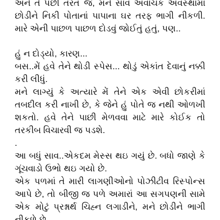
અને તે પછી તરત જ, મને સાવ અવાચક અવસ્થામાં
છોડીને નિકી પોતાનાં પાપાના ઘર તરફ ભાગી નીકળી.
મારે એની પાછળ પાછળ દોડવું જોઈતું હતું, પણ..
હું ન દોડ્યો, કારણ...
બસ..મેં હવે તેને થોડી સ્પેસ... થોડું એકાંત દેવાનું નક્કી
કરી લીધું.
મને લાગ્યું કે અત્યારે મેં તેને એક એવી છોકરીમાં
તબદીલ કરી નાખી છે, કે જેને હું પોતે જ નથી ઓળખી
શકતો. હવે તેને પાછી મેળવવા માટે મારે કોઈક તો
તરકીબ વિચારવી જ પડશે.
.
આ બધું સાવ..એકદમ મેસ્સ થઇ ગયું છે. બધો જાણે કે
ગૂંચવાડો ઉભો થઇ ગયો છે.
એક પળમાં તે મારી લાગણીઓનો પોઝીટીવ રિસ્પોન્સ
આપે છે, તો બીજી જ પળે અમારાં આ સગપણની સામે
એક મોટું પ્રશ્નાર્થ ચિહ્ન લગાડીને, મને છોડીને ભાગી
નીકળે છે.