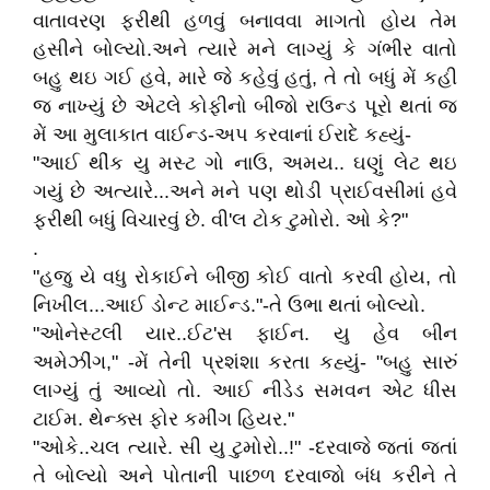
વાતાવરણ ફરીથી હળવું બનાવવા માગતો હોય તેમ
હસીને બોલ્યો.અને ત્યારે મને લાગ્યું કે ગંભીર વાતો
બહુ થઇ ગઈ હવે, મારે જે કહેવું હતું, તે તો બધું મેં કહી
જ નાખ્યું છે એટલે કોફીનો બીજો રાઉન્ડ પૂરો થતાં જ
મેં આ મુલાકાત વાઈન્ડ-અપ કરવાનાં ઈરાદે કહ્યું-
"આઈ થીંક યુ મસ્ટ ગો નાઉ, અમય.. ઘણું લેટ થઇ
ગયું છે અત્યારે...અને મને પણ થોડી પ્રાઈવસીમાં હવે
ફરીથી બધું વિચારવું છે. વી'લ ટોક ટુમોરો. ઓ કે?"
.
"હજુ યે વધુ રોકાઈને બીજી કોઈ વાતો કરવી હોય, તો
નિખીલ...આઈ ડોન્ટ માઈન્ડ."-તે ઉભા થતાં બોલ્યો.
"ઓનેસ્ટલી યાર..ઈટ'સ ફાઈન. યુ હેવ બીન
અમેઝીંગ," -મેં તેની પ્રશંશા કરતા કહ્યું- "બહુ સારું
લાગ્યું તું આવ્યો તો. આઈ નીડેડ સમવન એટ ધીસ
ટાઈમ. થેન્ક્સ ફોર કમીંગ હિયર."
"ઓકે..ચલ ત્યારે. સી યુ ટુમોરો..!" -દરવાજે જતાં જતાં
તે બોલ્યો અને પોતાની પાછળ દરવાજો બંધ કરીને તે