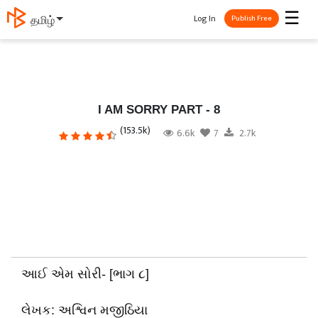
☰
Log In
தமிழ்
Publish Free
I AM SORRY PART - 8
(153.5k)
6.6k
7
2.7k
આઈ એમ સોરી- [ભાગ ૮]
લેખક: અશ્વિન મજીઠિયા