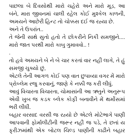
પાછલા બે દિવસોથી મારો ચહેરો અને મારો મૂડ, આ
બંને, મારા જીવનમાં ચાલી રહેલ કોઈ મુશ્કેલ કાળની,
અમયને આછેરી હિન્ટ તો ચોક્કસ દઈ જ રહ્યા છે.
અને તે ઉપરાંત..
તે જેની સાથે સુતો હતો તે છોકરીને નિકી સમજીને....
મારો જાત પરથી મારો કાબુ ગુમાવવો.. !
.
તો હવે અમયને બે ને બે ચાર કરતાં વાર નહીં લાગે, તે હું
સમજી ચુક્યો છું,
એટલે તેની આગળ કોઈ પણ વાત છુપાવ્યા વગર મેં મારો
પ્રોબ્લેમ રજુ કરવાનું, જાણે કે નક્કી જ કરી લીધું.
આવું વિચારતા વિચારતા, ચોમાસાંની આ ઋતુને અનુરૂપ
એવી ખુબ જ કડક બ્લેક કોફી બનાવીને મેં થર્મોસમાં
ભરી લીધીં.
બહાર વરસાદ વરસી જ રહ્યો છે એટલે મોટેભાગે પાણી
આપવાની ફોર્માલીટીની જરૂર નહીં જ પડે, તે છતાં ય
ફ્રીઝમાંથી એક બોટલ ચિલ્ડ પાણીની કાઢીને બહાર