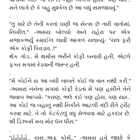
મને લાગે છે કે બહુ મુશ્કેલ છે આ બધું સમજાવવું."
.
"તું ધારે છે તેની કરતાં ઘણી જ સેન્સ છે તારી વાતોમાં,
નિખીલ." -અમય બોલ્યો અને ચહેરા પર એક
મજાકભર્યું સ્માઈલ લાવી આગળ ચલાવ્યું- "ચલ ફરી
એક કોફી પિવડાવ..!"
થેંક ગોડ.. મેં થર્મોસ ભરીને કોફી બનાવી હતી, એટલે
ફક્ત મગમાં રેડવાની જરૂર હતી.
.
"મેં કોઈને ય આ બધી બાબતે કોઈ જ વાત નથી કરી."
-અમારા બંનેના મગમાં કોફી રેડતાં મેં પણ હસીને તેને
જવાબ આપ્યો- "કારણ, ભલે કંઈ પણ હોય, પણ યાર..
આ કોઈ જ બહાનું નથી નિકીને આટલી ગંદી રીતે ટ્રીટ
કરવા માટે. તે તો કેટકેટલું વધુ મેળવવા માટે હકદાર છે.
શી ડિઝર્વ્સ મચ મોર ધૅન ધીસ."
.
"હેહેહેહે.. યસ..અફ કોર્સ.." -અમય હવે જાણે કે