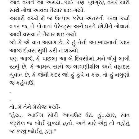
આવે વખતે આ અમય..કોઈ પણ પૂર્વગ્રહ વગર મારી
સાથે ગોવા આવવા તૈયાર થઇ ગયો.
અમારી વચ્ચે મેં જ ઉત્પન્ન કરેલ અંતરની પરવા કર્યા
વગર જ, તે પોતાનાં પેરેન્ટ્સ અને ઘરને છોડીને ગોવામાં
આવી વસવા તે તૈયાર થઇ ગયો.
જો કે એ વાત અલગ છે..કે હું તેની આ ભાવનાની કદર
આજ દીવસ સુધી કરી ન શક્યો.
પણ આજે, કે પાછલા આ બે દિવસોમાં..મને એવું લાગી
રહ્યું છે, કે અમય સાચે જ લાગણીશીલ અને વફાદાર
યુવાન છે, કે જેની કદર જો હું હવે ન કરું, તો હું નગુણો
જ કહેવાઉં.
.
.
તો..મેં તેને મેસેજ કર્યો-
"હેય.. આઈ'મ સોરી અબાઉટ ધેટ. હું...યાર, સાવ
કંટ્રોલ જ ખોઈ ચુક્યો હતો. અને મારે એવું તો નહોતું
જ કરવું જોઈતું હતું."