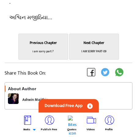
.
અશ્વિન મજીઠિયા...
Previous Chapter
Next Chapter
i am sorry part 7
I AM SORRY PART-09
Share This Book On:
About Author
Follow
Ashwin Majithia
Download Free App
Full Novel
આઈ એમ સોરી
Books
Publish Free
Quotes
Videos
Profile