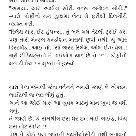
સીપ મારતાં તે બોલ્યો.
"અમય.. યાર આઈ'મ સોરી. વન્સ અગેઇન સોરી.."
-મારો કોફીનો મગ હાથમાં લેતા મેં ફરીથી દિલગીરી
વ્યક્ત કરી.
"રિલેક્ષ યાર, ઈટ હેપન્સ.. તું ભલે ગમે તેટલી ટ્રાઈ કરે,
પણ તારી મેન્ટલ કન્ડીશન મારાથી છુપી નથી. યુ આર
ડિસ્ટર્બડ...આઈ નો.. સો જસ્ટ રિલેક્ષ. ઓલ ઈઝ વેલ..!
થ્રી ઈડિયટ્સનો તે ડાઈલોગ યાદ છે ને..?" - કોફીનો
મગ ટીપોય પર મુકતા તે હસ્યો.
.
મારા પેલા જંગલી જેવા વર્તનને અમયે જાણે કે એકદમ
લાઈટલી જ લઇ લીધું હતું.
અને આ જોઈ મારું આ યુવક માટેનું માન ખુબ જ વધી
ગયું.
તે જાણે છે, કે સમથીંગ ઇસ ધેર ઇન માઈ લાઈફ, વિચ
ઇસ નોટ રાઈટ..!!!
પણ તે કોઈ પણ જાતની ક્યુરીયોસીટી નથી બતાવતો