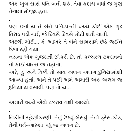
એક ખુબ સારો પતિ બની શકે, તેવા કદાચ બધાં જ ગુણ
તેનામાં મોજુદ હતાં.
.
પણ છતાં ય તે બંને પતિ-પત્ની વચ્ચે કોઈ એક ગુઢ
તિરાડ પડી ગઈ, જે દિવસે દિવસે મોટી થતી ચાલી.
એટલી મોટી... કે આખરે તે બંને સામસામે છેડે જઈને
ઉભા રહી ગયા.
નયના એક ગુજરાતી છોકરી છે, તો કલ્ચરલ ટકરાવનો
તો કોઈ ચાન્સ જ નહોતો.
અરે, હું અને નિકી તો સાવ અલગ અલગ દુનિયામાંથી
આવ્યા હતાં, અને તે પછી અમે અમારી એક અલગ જ
દુનિયા ય વસાવી. પણ તો ય...
અમારી વચ્ચે એવો ટકરાવ નથી આવ્યો.
.
નિકીની રહેણીકરણી, તેનું ઉઠવું-બેસવું, તેનો ડ્રેસ-કોડ,
તેની ધર્મ-આસ્થા બધું જ અલગ છે.