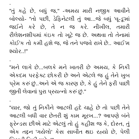
.
"તું કહે છે, બધું જ," -અમય મારી નજીક આવીને
બોલ્યો- "તો પછી, ડેફિનેટલી તું આ...જે બધું 'વૂ-ડૂ'માં
જઈને કરે છે, તે ન જ કરે. નીખીલ, તમારી
રીલેશનશીપમાં કંઇક તો ખૂટે જ છે. અથવા તો તેનામાં
કોઈ'ક તો કમી હશે જ, જે તને પજવે રાખે છે.. આઈ'મ
શ્યોર..!"
.
"મને લાગે છે...બલકે મને ખાતરી છે અમય, કે નિકી
એકદમ પરફેક્ટ છોકરી છે અને એટલે જ હું તેને ખુબ
પ્રેમ કરું છું..અને એ જ કારણ છે, કે હું તેને ફરી પાછી
જીતી લેવાનાં પુરા પ્રયત્નો કરું છું."
.
"યાર, જો તું નિકીને આટલી હદે ચાહે છે તો પછી તેને
આટલી બધી વાર છેતરી શું કામ મૂરખ...? આપણે બંને
ફ્રેન્ડસ છીએ માટે એટલું તો હું કહીશ જ કે, દોસ્ત, તું
એક તદ્દન 'ગયેલો' કેસ સાબીત થઇ રહ્યો છે, પેલી