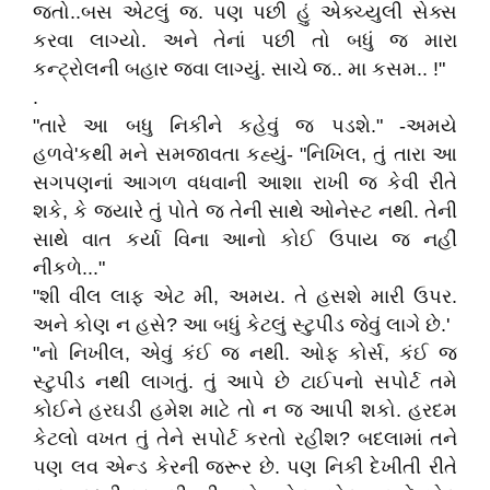
જતો..બસ એટલું જ. પણ પછી હું એક્ચ્યુલી સેક્સ
કરવા લાગ્યો. અને તેનાં પછી તો બધું જ મારા
કન્ટ્રોલની બહાર જવા લાગ્યું. સાચે જ.. મા કસમ.. !"
.
"તારે આ બધુ નિકીને કહેવું જ પડશે." -અમયે
હળવે'કથી મને સમજાવતા કહ્યું- "નિખિલ, તું તારા આ
સગપણનાં આગળ વધવાની આશા રાખી જ કેવી રીતે
શકે, કે જયારે તું પોતે જ તેની સાથે ઓનેસ્ટ નથી. તેની
સાથે વાત કર્યા વિના આનો કોઈ ઉપાય જ નહીં
નીકળે..."
"શી વીલ લાફ એટ મી, અમય. તે હસશે મારી ઉપર.
અને કોણ ન હસે? આ બધું કેટલું સ્ટુપીડ જેવું લાગે છે.'
"નો નિખીલ, એવું કંઈ જ નથી. ઓફ કોર્સ, કંઈ જ
સ્ટુપીડ નથી લાગતું. તું આપે છે ટાઈપનો સપોર્ટ તમે
કોઈને હરઘડી હમેશ માટે તો ન જ આપી શકો. હરદમ
કેટલો વખત તું તેને સપોર્ટ કરતો રહીશ? બદલામાં તને
પણ લવ એન્ડ કેરની જરૂર છે. પણ નિકી દેખીતી રીતે