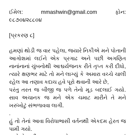
ઈમેલ: mmashwin@gmail.com ફોન:
૯૮૭૦૪૨૮૮૦૪
[પ્રકરણ ૮]
હમણાં થોડી જ વાર પહેલા, જયારે નિકીએ મને પોતાની
આગોશમાં લઈને એક પ્રગાઢ અને પછી અગણિત
નાનાંનાનાં ચુંબનોથી આશ્ચર્યજનક રીતે તૃપ્ત કરી દીધો,
ત્યારે ક્ષણભર માટે તો મને લાગ્યું કે અમારા વચ્ચે ચાલી
રહેલ આ તણાવ કદાચ હવે પૂરો થવાની આરે છે,
પરંતુ તરત જ બીજી જ પળે તેનો મૂડ બદલાઈ ગયો.
સાવ અચાનક જ મને એક ચમાટ મારીને તે મને
ખરુંખોટું સંભળાવવા લાગી.
.
હું તો તેનાં આવા વિરોધાભાસી વર્તનથી એકદમ હેરત જ
પામી ગયો.