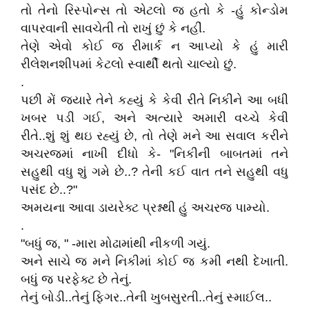
તો તેનો રિસ્પોન્સ તો એટલો જ હતો કે -હું કોન્ડોમ
વાપરવાની સાવચેતી તો રાખું છું કે નહીં.
તેણે એવો કોઈ જ રીમાર્ક ન આપ્યો કે હું મારી
રીલેશનશીપમાં કેટલો સ્વાર્થી થતો ચાલ્યો છું.
.
પછી મેં જયારે તેને કહ્યું કે કેવી રીતે નિકીને આ બધી
ખબર પડી ગઈ, અને અત્યારે અમારી વચ્ચે કેવી
રીતે..શું શું થઇ રહ્યું છે, તો તેણે મને આ સવાલ કરીને
અચરજમાં નાખી દીધો કે- "નિકીની બાબતમાં તને
સહુથી વધુ શું ગમે છે..? તેની કઈ વાત તને સહુથી વધુ
પસંદ છે..?"
અમયના આવા ડાયરેક્ટ પ્રશ્નથી હું અચરજ પામ્યો.
.
"બધું જ, " -મારા મોઢામાંથી નીકળી ગયું.
અને સાચે જ મને નિકીમાં કોઈ જ કમી નથી દેખાતી.
બધું જ પરફેક્ટ છે તેનું.
તેનું બોડી..તેનું ફિગર..તેની ખુબસુરતી..તેનું સ્માઈલ..