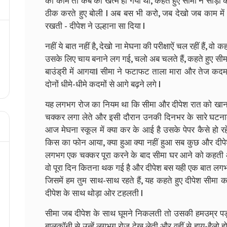
का काम तो कब का खत्म हो गया था, कहते हुए सीमा ने साड़ी क
ठीक करते हुए बोली l अब बस भी करो, जब देखो जब काम में ह
रखती - दीपेश ने उल्हाना सा दिया l
नहीं ये बात नहीं है, देखो ना मेघना की परीक्षाऐं चल रहीं हैं, 
उसके लिए चाय बनाने लग गई, चलो अब चलते हैं, कहते हुए सीमा 
बाउंड्री में आगयाl सीमा ने फटाफट ताला मारा और तेज कद
दोनों धीमे-धीमे कदमों से आगे बढ़ने लगे l
यह लगभग रोज का नियम था कि सीमा और दीपेश रात को खाना ख
चक्कर लगा लेते और इसी दौरान उनकी दिनभर के सारे घटनाक्
आज मेघना स्कूल में क्या कर के आई है उसके पेपर कैसे हो रहे
किस का फोन आया, क्या हुआ क्या नहीं हुआ सब कुछ और दीपेश 
लगभग एक चक्कर पूरा करने के बाद सीमा घर आने को कहती 
वो पूरा दिन कितना थक गई है और दीपेश बस यही एक बात लगभ
जिसमें हम तुम साथ-साथ रहते हैं, यह कहते हुए दीपेश सीमा
दीपेश के साथ थोड़ा ओर टहलती l
सीमा जब दीपेश के साथ घूमने निकलती तो उसकी हमउम्र पड़
बालकॉनी से उन्हें लगभग रोज देख लेती और वहीं से हाय-हैलो ह