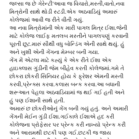
જલ્સા જ છે ગેરેન્ટી’આવા જ વિચારો,મસ્તી,વાતો,નવા
મિત્રોની સાથે થોડી સ્ટડી.એક અઠવાડિયું અમારું
કોલેજમાં આવી જ રીતે વીતી ગયું.
આ નવા મિત્રોમાંની એક મારી પાગલ મિત્ર ઈશા.જેની
માટે કોલેજ લાઈફ મતલબ મસ્તીને પાગલપણું કરવાની
પૂરતી છૂટ.મારું સૌથી વધુ બોન્ડિંગ એની સાથે થયું. હું
અને ખુશી એની ગેંગના મેમ્બર બની ગયા.
ગેંગ મેં એટલા માટે કહ્યું કે એક રીતે ઈશા એક
હાઇક્લાસ ગુંડીની જેમ બીહેવ કરતી કોલેજમાં.ગમે તે
છોકરા છોકરી સિનિયર હોય કે ફ્રેશર એમની મસ્તી
કરવી,પ્રેન્ક્સ કરવા.કલાસ બન્ક કરવા.આ બધાની
શરૂઆત પેહલા અઠવાડિયામાં જ થઈ ગઈ હતી અને
હું પણ ઈશાની સાથે હતી.
અમારું છ છોકરીઓનું ગેંગ બની ગયું હતું. અને અમારી
ગેંગની મેઈન ગુંડી ઈશા.ગઈકાલે ઈશાએ હદ કરી
કોલેજના પ્રોફેસર પર પ્રેન્ક કરી નાખ્યો પ્રેન્ક કરી
અને આરામથી છટકી પણ ગઈ.છટકી જ જાય