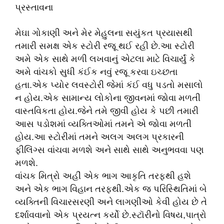
પ્રસ્તાવના
મેઘા ગોકાણી અને મેર મેહુલના સયુંકત પ્રયાસથી
તમારી સમક્ષ એક સ્ટોરી રજૂ થઈ રહી છે.આ સ્ટોરી
અમે એક સાથે મળી લખવાનું એટલા માટે વિચાર્યું કે
અમે વાંચકો સુધી કંઈક નવું રજૂ કરવા ઇચ્છતા
હતા.એક પ્યોર લવસ્ટોરી જેમાં કંઈ વધુ પડતો મસાલો
ન હોય.એક સામાન્ય લોકોના જીવનમાં જોવા મળતી
વાસ્તવિકતા હોય.જેને તમે જીવી હોય કે પછી તમારી
આસ પડોશમાં વ્યક્તિઓમાં તમને એ જોવા મળતી
હોય.આ સ્ટોરીમાં તમને અલગ અલગ પ્રકારની
ફીલિંગ્સ વાંચવા મળશે અને સાથે સાથે અનુભવવા પણ
મળશે.
વાંચક મિત્રો અહીં એક ભાગ આકૃતિ તરફથી હશે
અને એક ભાગ વિહાન તરફથી.એક જ પરિસ્થિતિમાં બે
વ્યક્તિની વિચારસરણી અને લાગણીઓ કેવી હોય છે તે
દર્શાવવાનો એક પ્રયત્ન કર્યો છે.સ્ટૉરીનો વિષય,પાત્રો