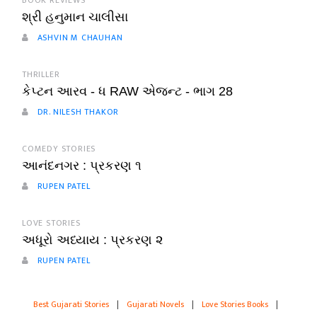
BOOK REVIEWS
શ્રી હનુમાન ચાલીસા
ASHVIN M CHAUHAN
THRILLER
કેપ્ટન આરવ - ધ RAW એજન્ટ - ભાગ 28
DR. NILESH THAKOR
COMEDY STORIES
આનંદનગર : પ્રકરણ ૧
RUPEN PATEL
LOVE STORIES
અધૂરો અધ્યાય : પ્રકરણ ૨
RUPEN PATEL
Best Gujarati Stories
|
Gujarati Novels
|
Love Stories Books
|