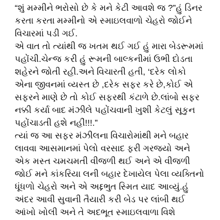
“શું મમ્મીને ભરોસો છે કે મને કેટી આવશે જ ?”હું ડિનર
કરતા કરતા મમ્મીનો એ સ્માઇલવાળો ચેહરો જોઈને
વિચારમાં પડી ગઈ.
એ વાત તો ત્યાંથી જ ખતમ થઈ ગઈ હું મારા બેડરૂમમાં
પહોંચી.ચેન્જ કરી હું રૂમની બાલ્કનીમાં ઉભી દોડતા
શહેરને જોતી રહી.અને વિચારતી હતી, ‘દરેક લોકો
એના જીવનમાં વ્યસ્ત છે ,દરેક સફર કરે છે,કોઈ એ
સફરને માણે છે તો કોઈ સફરથી કંટાળે છે.લાંબો સફર
નક્કી કર્યા બાદ મંઝીલે પહોંચવાની ખુશી કેટલું સૂકુન
પહોંચાડતી હશે નહીં!!!.”
ત્યાં જ આ સફર મંઝીલના વિચારોમાંથી મને બહાર
લાવવા આસમાનમાં પેલો વરસાદ ફરી ગરજ્યો અને
એક મસ્ત ચમચમતી વીજળી થઈ અને એ વીજળી
જોઈ મને કાંકરિયા લની બહાર દેખાયેલ પેલા વ્યક્તિનો
ધૂંધળો ચેહરો અને એ અદ્દભુત સ્મિત યાદ આવ્યું.હું
અંદર આવી સુવાની તૈયારી કરી બેડ પર લાંબી થઈ
આંખો ખોલી અને તે અદભૂત સ્માઇલવાળા વિશે