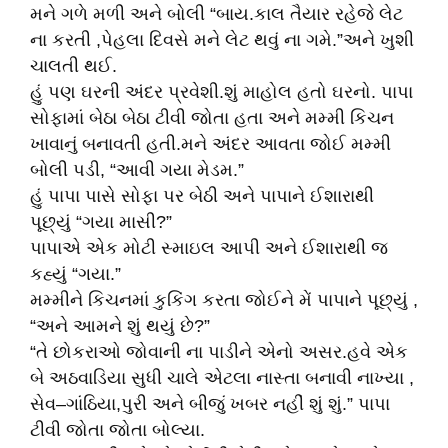
મને ગળે મળી અને બોલી “બાય.કાલ તૈયાર રહેજે લેટ
ના કરતી ,પેહલા દિવસે મને લેટ થવું ના ગમે.”અને ખુશી
ચાલતી થઈ.
હું પણ ઘરની અંદર પ્રવેશી.શું માહોલ હતો ઘરનો. પાપા
સોફામાં બેઠા બેઠા ટીવી જોતા હતા અને મમ્મી કિચન
ખાવાનું બનાવતી હતી.મને અંદર આવતા જોઈ મમ્મી
બોલી પડી, “આવી ગયા મેડમ.”
હું પાપા પાસે સોફા પર બેઠી અને પાપાને ઈશારાથી
પૂછ્યું “ગયા માસી?”
પાપાએ એક મોટી સ્માઇલ આપી અને ઈશારાથી જ
કહ્યું “ગયા.”
મમ્મીને કિચનમાં કુકિંગ કરતા જોઈને મેં પાપાને પૂછ્યું ,
“અને આમને શું થયું છે?”
“તે છોકરાઓ જોવાની ના પાડીને એનો અસર.હવે એક
બે અઠવાડિયા સુધી ચાલે એટલા નાસ્તા બનાવી નાખ્યા ,
સેવ–ગાંઠિયા,પુરી અને બીજું ખબર નહીં શું શું.” પાપા
ટીવી જોતા જોતા બોલ્યા.