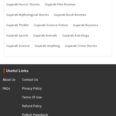
Gujarati Horror Stories
Gujarati Film Reviews
Gujarati Mythological Stories
Gujarati Book Reviews
Gujarati Thriller
Gujarati Science-Fiction
Gujarati Business
Gujarati Sports
Gujarati Animals
Gujarati Astrology
Gujarati Science
Gujarati Anything
Gujarati Crime Stories
Useful Links
About Us
Contact Us
FAQs
Privacy Policy
Terms Of Use
Refund Policy
Publish Paperback