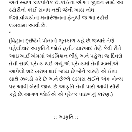
અને સ્થળ કાલ્પનિક છે.કોઈના અંગત જીવન સાથે આ
સ્ટૉરીનો કોઈ સંબંધ નથી જેની ખાસ નોંધ
લેશો.વાંચકોના મનોરંજનના હેતુથી જ આ સ્ટૉરી
લખવામાં આવી છે.
*
(વિહાન દ્રષ્ટિને પોતાનો ભૂતકાળ કહે છે,જ્યારે તેણે
પહેલીવાર આકૃતિને જોઈ હતી.ત્યારબાદ તેણે કેવી રીતે
આઇઆઈએમમાં એડમિશન લીધું અને પહેલા જ દિવસે
તેની સાથે પ્રેન્ક થઈ ગયું.એ પ્રેન્કમાં તેની મમ્મીએ
આપેલો શર્ટ ખરાબ થઈ જાય છે જેને કારણે એ ઈશા
સાથે ઝગડો કરે છે અને છેલ્લે રડમસ થઈને એક બેન્ચ
પર આવી બેસી જાય છે.આકૃતિ તેની પાસે આવી સૉરી
કહે છે.આગળ જોઈએ એ પ્રેન્ક પાછળનું કારણ.)
:: આકૃતિ ::