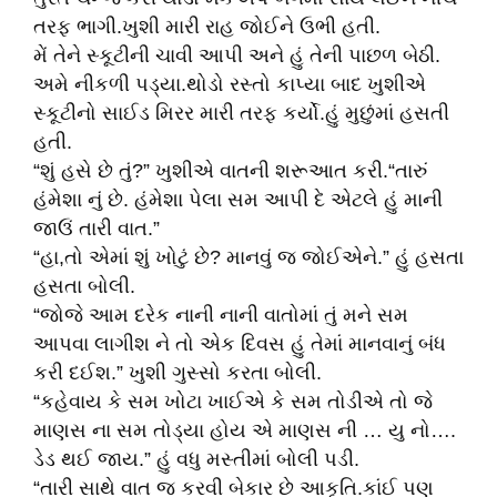
તરફ ભાગી.ખુશી મારી રાહ જોઈને ઉભી હતી.
મેં તેને સ્કૂટીની ચાવી આપી અને હું તેની પાછળ બેઠી.
અમે નીકળી પડ્યા.થોડો રસ્તો કાપ્યા બાદ ખુશીએ
સ્કૂટીનો સાઈડ મિરર મારી તરફ કર્યો.હું મુછુંમાં હસતી
હતી.
“શું હસે છે તું?” ખુશીએ વાતની શરૂઆત કરી.“તારું
હંમેશા નું છે. હંમેશા પેલા સમ આપી દે એટલે હું માની
જાઉં તારી વાત.”
“હા,તો એમાં શું ખોટું છે? માનવું જ જોઈએને.” હું હસતા
હસતા બોલી.
“જોજે આમ દરેક નાની નાની વાતોમાં તું મને સમ
આપવા લાગીશ ને તો એક દિવસ હું તેમાં માનવાનું બંધ
કરી દઈશ.” ખુશી ગુસ્સો કરતા બોલી.
“કહેવાય કે સમ ખોટા ખાઈએ કે સમ તોડીએ તો જે
માણસ ના સમ તોડ્યા હોય એ માણસ ની … યુ નો….
ડેડ થઈ જાય.” હું વધુ મસ્તીમાં બોલી પડી.
“તારી સાથે વાત જ કરવી બેકાર છે આકૃતિ.કાંઈ પણ