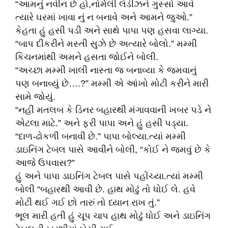
“આમનું નવીન છે હો,નોર્મલી લેડીઝને ગુસ્સો આવે
ત્યારે ઘરમાં ખાવા નું ન બનાવે અને આમને જુઓ.”
કેહતા હું હસી પડી અને સાથે પાપા પણ હસવા લાગ્યા.
“બાપ દીકરીને મસ્તી સુઝે છે અત્યારે બોલો.” મમ્મી
કિચનમાંથી અમને હસતા જોઈને બોલી.
“અચ્છા મમ્મી ખાલી નાસ્તા જ બનાવ્યા કે જમવાનું
પણ બનાવ્યું છે….?” મમ્મી એ આંખો મોટી કરીને મારી
સામે જોયું.
“નહીં મતલબ કે ડિનર બહારથી મંગાવવાની ખબર પડે ને
એટલા માટે.” અને ફરી પાપા અને હું હસી પડ્યા.
“દાળ-ઢોકળી બનાવી છે.” પાપા બોલ્યા.ત્યાં મમ્મી
ડાઇનિંગ ટેબલ પાસે આવીને બોલી, “કોઈ ને જમવું છે કે
આજે ઉપવાસ?”
હું અને પાપા ડાઇનિંગ ટેબલ પાસે પહોંચ્યા.ત્યાં મમ્મી
બોલી “બહારથી આવી છે. હાથ મોઢું તો ધોઈ લે. હવે
મોટી થઈ ગઈ છો તારું તો ધ્યાન રાખ તું.”
ભૂલ મારી હતી હું ચૂપ ચાપ હાથ મોઢું ધોઈ અને ડાઇનિંગ