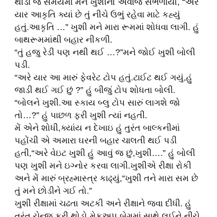
થોડા જ સમયમાં મને ખુશીનો અવાજ સંભળાયો, “અરે
યાર આકૃતિ ક્યાં છે તું નીચે ઉભું રહેવા માટે કહ્યું
હતું.આકૃતિ …” ખુશી મને મારા રૂમમાં શોધવા લાગી. હું
બાથરૂમમાંથી બહાર નીકળી.
“તું હજુ રેડી પણ નથી થઈ …?”મને જોઈ ખુશી બોલી
પડી.
“અરે યાર આ મારું ફેવરેટ ટોપ હતું.ટાઈટ થઈ ગયું,હું
જાડી થઈ ગઈ છું ?” હું બીજું ટોપ શોધતા બોલી.
“બોલને ખુશી.આ સ્કાય બ્લુ ટોપ સારું લાગશે જો
તો…?” હું પાછળ ફરી ખુશી ત્યાં નહતી.
મેં એને શોધી,ક્યાંય ન દેખાઇ હું તુરંત બાલ્કનીમાં
પહોંચી એ અમારા ઘરની બહાર ચાલતી થઈ પડી
હતી,“અરે વેઇટ ખુશી હું આવું જ છું,ખુશી….” હું બોલી
પણ ખુશી મને ઇગ્નોર કરવા લાગી.ખુશીએ રીક્ષા રોકી
અને મેં મારું બ્રહ્માસ્ત્ર કાઢ્યું,“ખુશી તને મારા સમ છે
તું મને છોડીને ગઈ તો.”
ખુશી રીક્ષામાં ચઢતા અટકી અને રીક્ષાને જવા દીધી. હું
તુરંત ચેન્જ કરી થોડો મેકઅપ બેગમાં સાથે લઈને નીચે