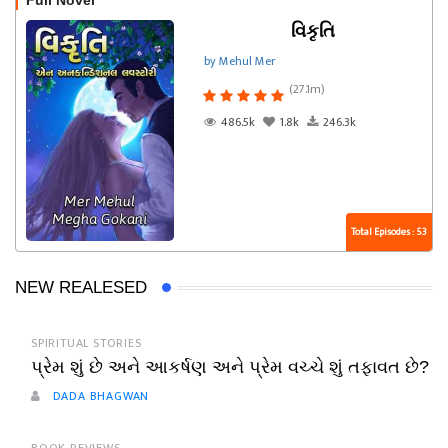
Full Novel
વિકૃતિ
by Mehul Mer
(27.1m)
486.5k
1.8k
246.3k
Total Episodes : 53
NEW REALESED
SPIRITUAL STORIES
પ્રેમ શું છે અને આકર્ષણ અને પ્રેમ વચ્ચે શું તફાવત છે?
DADA BHAGWAN