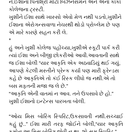
ને.ઈશાના પિતાશ્રી મોટા બિઝનેસમેન અને એના કાકા
કોલેજના ટ્રસ્ટી.
ખુશીને ઈશા સાથે ખાસ્સો એવો મેળ નથી પડતો,ખુશીને
ઈશાના એરોગન્સવાળા નેચરથી થોડો પ્રોબ્લેમ છે પણ
એ મારે કારણે સહન કરી લે.
*
હું અને ખુશી કોલેજ પહોંચ્યા,ખુશીએ સ્કૂટી પાર્ક કરી
ત્યાં ઈશા અને બીજી છોકરીઓ આવી.આવતાની સાથે
જ ઈશા બોલી “યાર આકૃતિ એક અઠવાડિયું થઈ ગયું,
આપણે કેટલી મસ્તીને પ્રેન્ક કર્યા પણ મારી ફ્રેન્ડસ
કહે છે આકૃતિએ તો કંઈ રિસ્ક લીધો જ નથી.એ તો
બસ મફતની મજા જ લે છે.”
“આકૃતિ એની વાતમાં ન આવ. તને ઉપસાવે છે હો.”
ખુશી ઈશાનો ઇન્ટેન્સ પારખતા બોલી.
“ઓય મિસ બોરિંગ સ્પિરિટ,ઉકસાવતી નથી.સચ્ચાઈ
કહું છું..” ઈશા મારી તરફ જોઈને બોલી,“યાર આકૃતિ
કમોન આ મિસ બોરિંગ જેવી ન થા, શો સમ સ્પિરિટ.”