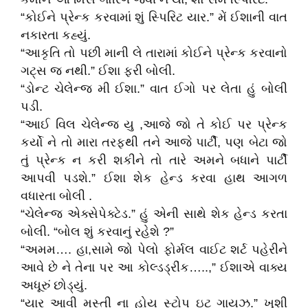
“કોઈને પ્રેન્ક કરવામાં શું સ્પિરિટ યાર.” મેં ઈશાની વાત
નકારતા કહ્યું.
“આકૃતિ તો પછી માની લે તારામાં કોઈને પ્રેન્ક કરવાનો
ગટ્સ જ નથી.” ઈશા ફરી બોલી.
“ડોન્ટ ચેલેન્જ મી ઈશા.” વાત ઈગો પર લેતા હું બોલી
પડી.
“આઈ વિલ ચેલેન્જ યુ ,આજે જો તે કોઈ પર પ્રેન્ક
કર્યો ને તો મારા તરફથી તને આજે પાર્ટી, પણ બેટા જો
તું પ્રેન્ક ન કરી શકીને તો તારે અમને બધાને પાર્ટી
આપવી પડશે.” ઈશા શેક હેન્ડ કરવા હાથ આગળ
વધારતા બોલી .
“ચેલેન્જ એક્સેપેક્ટેડ.” હું એની સાથે શેક હેન્ડ કરતા
બોલી. “બોલ શું કરવાનું રહેશે ?”
“અમમ…. હા,સામે જો પેલો ફોર્મલ વાઈટ શર્ટ પહેરીને
આવે છે ને તેના પર આ કોલ્ડડ્રીંક…..,” ઈશાએ વાક્ય
અધૂરું છોડ્યું.
“યાર આવી મસ્તી ના હોય સ્ટોપ ઇટ ગાયઝ.” ખુશી