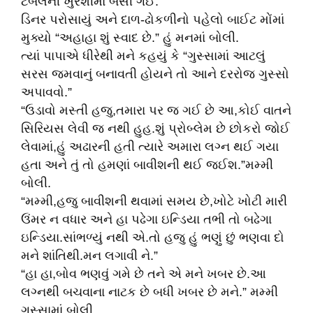
ટેબલની ખુરશીમાં બેસી ગઈ.
ડિનર પરોસાયું અને દાળ-ઢોકળીનો પહેલો બાઈટ મોંમાં
મુક્યો “અહાહા શું સ્વાદ છે.” હું મનમાં બોલી.
ત્યાં પાપાએ ધીરેથી મને કહયું કે “ગુસ્સામાં આટલું
સરસ જમવાનું બનાવતી હોયને તો આને દરરોજ ગુસ્સો
અપાવવો.”
“ઉડાવો મસ્તી હજુ,તમારા પર જ ગઈ છે આ,કોઈ વાતને
સિરિયસ લેવી જ નથી હુહ.શું પ્રોબ્લેમ છે છોકરો જોઈ
લેવામાં,હું અઢારની હતી ત્યારે અમારા લગ્ન થઈ ગયા
હતા અને તું તો હમણાં બાવીશની થઈ જઈશ.”મમ્મી
બોલી.
“મમ્મી,હજુ બાવીશની થવામાં સમય છે,ખોટે ખોટી મારી
ઉંમર ન વધાર અને હા પઢેગા ઇન્ડિયા તભી તો બઢેગા
ઇન્ડિયા.સાંભળ્યું નથી એ.તો હજુ હું ભણું છું ભણવા દો
મને શાંતિથી.મન લગાવી ને.”
“હા હા,બોવ ભણવું ગમે છે તને એ મને ખબર છે.આ
લગ્નથી બચવાના નાટક છે બધી ખબર છે મને.” મમ્મી
ગુસ્સામાં બોલી.