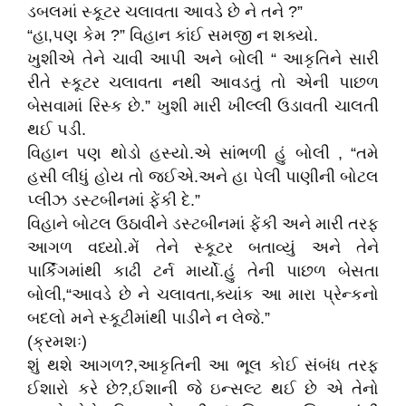
ડબલમાં સ્કૂટર ચલાવતા આવડે છે ને તને ?”
“હા,પણ કેમ ?” વિહાન કાંઈ સમજી ન શક્યો.
ખુશીએ તેને ચાવી આપી અને બોલી “ આકૃતિને સારી
રીતે સ્કૂટર ચલાવતા નથી આવડતું તો એની પાછળ
બેસવામાં રિસ્ક છે.” ખુશી મારી ખીલ્લી ઉડાવતી ચાલતી
થઈ પડી.
વિહાન પણ થોડો હસ્યો.એ સાંભળી હું બોલી , “તમે
હસી લીધું હોય તો જઈએ.અને હા પેલી પાણીની બોટલ
પ્લીઝ ડસ્ટબીનમાં ફેંકી દે.”
વિહાને બોટલ ઉઠાવીને ડસ્ટબીનમાં ફેંકી અને મારી તરફ
આગળ વધ્યો.મેં તેને સ્કૂટર બતાવ્યું અને તેને
પાર્કિંગમાંથી કાઢી ટર્ન માર્યો.હું તેની પાછળ બેસતા
બોલી,“આવડે છે ને ચલાવતા,ક્યાંક આ મારા પ્રેન્કનો
બદલો મને સ્કૂટીમાંથી પાડીને ન લેજે.”
(ક્રમશઃ)
શું થશે આગળ?,આકૃતિની આ ભૂલ કોઈ સંબંધ તરફ
ઈશારો કરે છે?,ઈશાની જે ઇન્સલ્ટ થઈ છે એ તેનો