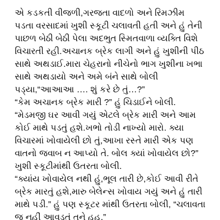
એ કડકતી વીજળી,ગરજતા વાદળો અને રિમઝીમ
પડતા વરસાદમાં ખુશી સ્કૂટી ચલાવતી હતી અને હું તેની
પાછળ બેઠી બેઠી પેલા અદભુત સ્મિતવાળા વ્યક્તિ વિશે
વિચારતી રહી.અચાનક બ્રેક લાગી અને હું ખુશીની પીઠ
સાથે અથડાઈ.મારા ચેહરાનો નીચેનો ભાગ ખુશીના ખભા
સાથે અથડાયો અને અમે બંને સાથે બોલી
પડ્યા,“આઆઆ …. શું કરે છે તું…?”
“કેમ અચાનક બ્રેક મારી ?” હું ચિડાઈને બોલી.
“મેડમજી ઘર આવી ગયું એટલે બ્રેક મારી અને આમ
કોઈ માથે પડતું હશે.ખભો તોડી નાખ્યો મારો. ક્યા
વિચારમાં ખોવાયેલી છો તું,આખા રસ્તે મારી એક પણ
વાતનો જવાબ ન આપ્યો તે. બોલ ક્યાં ખોવાયેલ છો?”
ખુશી સ્કૂટીમાંથી ઉતરતા બોલી.
“ક્યાંય ખોવાયેલ નથી હું,ભૂલ તારી છે,કોઈ આવી રીતે
બ્રેક મારતું હશે,મારુ બેલેન્સ ખોવાય ગયું અને હું તારી
માથે પડી.” હું પણ સ્કૂટર માંથી ઉતરતા બોલી, “ચલાવતા
જ નહીં આવડતું તને હુહ.”