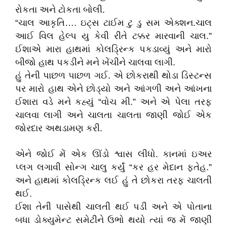
રોકતા અને ટોકતા બોલી.
“ચાલ આકૃતિ…. ઇટ્સ ટાઈમ ટુ ડુ સમ એક્શન.ચાલ
આઈ વિલ હેલ્પ યુ કેવી રીતે ટક્કર મારવાની ચાલ.”
ઈશાએ મારા હાથમાં કોલડ્રિન્ક પકડાવ્યું અને મારો
બીજો હાથ પકડીને મને ખેંચીને ચાલવા લાગી.
હું તેની પાછળ પાછળ ગઈ. એ છોકરાથી થોડા ડિસ્ટન્સ
પર મારો હાથ એને છોડ્યો અને આંગળી અને આંખના
ઈશારા વડે મને કહ્યું “વોચ મી.” અને એ પેલા તરફ
ચાલવા લાગી અને ચાલતા ચાલતા જાણી જોઈ એક
જોરદાર અથડામણ કરી.
એને જોઈ મેં એક ઊંડો શ્વાસ લીધો. કાનમાં ઇઅર
પ્લગ લગાવી સોન્ગ ચાલુ કર્યું “કર હર મેદાન ફતેહ.”
અને હાથમાં કોલડ્રિન્ક લઈ હું તે છોકરા તરફ ચાલતી
થઈ.
ઈશા તેની પાસેથી ચાલતી થઈ પડી અને એ પોતાના
બધા ડોક્યુમેન્ટ સમેટીને ઉભો થયો ત્યાં જ મેં જાણી