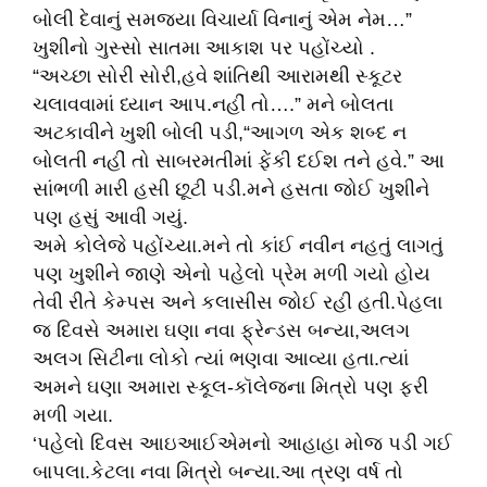
બોલી દેવાનું સમજ્યા વિચાર્યા વિનાનું એમ નેમ…”
ખુશીનો ગુસ્સો સાતમા આકાશ પર પહોંચ્યો .
“અચ્છા સોરી સોરી,હવે શાંતિથી આરામથી સ્કૂટર
ચલાવવામાં ધ્યાન આપ.નહીં તો….” મને બોલતા
અટકાવીને ખુશી બોલી પડી,“આગળ એક શબ્દ ન
બોલતી નહીં તો સાબરમતીમાં ફેંકી દઈશ તને હવે.” આ
સાંભળી મારી હસી છૂટી પડી.મને હસતા જોઈ ખુશીને
પણ હસું આવી ગયું.
અમે કોલેજે પહોંચ્યા.મને તો કાંઈ નવીન નહતું લાગતું
પણ ખુશીને જાણે એનો પહેલો પ્રેમ મળી ગયો હોય
તેવી રીતે કેમ્પસ અને કલાસીસ જોઈ રહી હતી.પેહલા
જ દિવસે અમારા ઘણા નવા ફ્રેન્ડસ બન્યા,અલગ
અલગ સિટીના લોકો ત્યાં ભણવા આવ્યા હતા.ત્યાં
અમને ઘણા અમારા સ્કૂલ-કૉલેજના મિત્રો પણ ફરી
મળી ગયા.
‘પહેલો દિવસ આઇઆઈએમનો આહાહા મોજ પડી ગઈ
બાપલા.કેટલા નવા મિત્રો બન્યા.આ ત્રણ વર્ષ તો