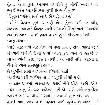
હેન્ડ કરવા હાથ આગળ વધારીને હું બોલી,“બાય ધ વે
આઈ એમ આકૃતિ,આ ખુશી છે અને તું ?”
“વિહાન.” એને મારી સાથે શેક હેન્ડ કર્યો.
“ઓકે વિહાન હવે આપણે શેક હેન્ડ કરી જ લીધું
મતલબ આપણે મિત્ર બની ગયા.તો મિત્રતાને ધ્યાનમાં
રાખીને ચાલ.” એનો હાથ પકડી હું ઉભી થતા બોલી.
“પણ ક્યાં ?”
“તારી માટે નવો શર્ટ લેવા,એ પણ સેમ ટુ સેમ આવો જ.”
મેં એને ખેંચીને ઉભો કર્યો “અને હવે એમ ન કહેજે કે
ના ના એની કાંઈ જરૂર નથી , આ મારી સોરી કેહવાની
રીત છે એમ સમજીને ચાલ.”
મેં ખુશીને સાથે ચાલવાનો ઈશારો કર્યો.
“કોલેજ પછી જઈએ તો …” ખુશી બોલી પડી.
“ના યાર આટલો સમય આ આવી રીતે થોડો ફરશે. એક
કામ કર તું લેક્ચર અટેન્ડ કરી લે અમે બંને સ્કૂટીમાં
જઈને લઈ આવીએ.” ચાવી માંગવા મેં હાથ લંબાવ્યો.
ખુશી ચાવી લઈ અને વિહાન પાસે પહોંચીને બોલી , “