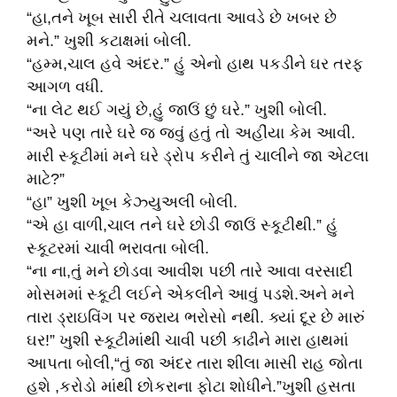
“હા,તને ખૂબ સારી રીતે ચલાવતા આવડે છે ખબર છે
મને.” ખુશી કટાક્ષમાં બોલી.
“હમ્મ,ચાલ હવે અંદર.” હું એનો હાથ પકડીને ઘર તરફ
આગળ વધી.
“ના લેટ થઈ ગયું છે,હું જાઉં છું ઘરે.” ખુશી બોલી.
“અરે પણ તારે ઘરે જ જવું હતું તો અહીંયા કેમ આવી.
મારી સ્કૂટીમાં મને ઘરે ડ્રોપ કરીને તું ચાલીને જા એટલા
માટે?”
“હા” ખુશી ખૂબ કેઝ્યુઅલી બોલી.
“એ હા વાળી,ચાલ તને ઘરે છોડી જાઉં સ્કૂટીથી.” હું
સ્કૂટરમાં ચાવી ભરાવતા બોલી.
“ના ના,તું મને છોડવા આવીશ પછી તારે આવા વરસાદી
મોસમમાં સ્કૂટી લઈને એકલીને આવું પડશે.અને મને
તારા ડ્રાઇવિંગ પર જરાય ભરોસો નથી. ક્યાં દૂર છે મારું
ઘર!” ખુશી સ્કૂટીમાંથી ચાવી પછી કાઢીને મારા હાથમાં
આપતા બોલી,“તું જા અંદર તારા શીલા માસી રાહ જોતા
હશે ,કરોડો માંથી છોકરાના ફોટા શોધીને.”ખુશી હસતા