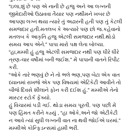
“ઇલા,શું છે પણ એ નાની છે હજુ અને આ લગ્નની
જીમેદારીઓ ઉઠાવવા તૈયાર પણ નથીમને ખબર છે
આપણા લગ્ન થયા ત્યારે તું અઢારની હતી પણ તું કેટલી
સમજદાર હતી.મતલબ કે અત્યારે પણ છો જ.કહેવાનો
મતલબ કે આકૃતિ હજુ એટલી સમજદાર નથી.થોડો
સમય આપ એને.” પાપા મારો પક્ષ લેતા બોલ્યા.
“હા,મમ્મી હું હજુ એટલી સમજદાર નથી પણ ધીરે ધીરે
ત્રણ-ચાર વર્ષોમાં બની જઈશ.” મેં પાપાની વાતને રિપીટ
કરી.
“ઓકે તારે ભણવું છે ને તો ભલે ભણ,પણ બેટા એક વાત
ધ્યાનમાં રાખજે એક પણ વિષયમાં એટિકેટી આવીને તો
બીજે દિવસે શીલાને ફોન કરી દઈશ હું.” મમ્મીએ તેનો
માસ્ટર સ્ટોર્ક ફેંક્યો.
હું વિચારમાં પડી ગઈ. થોડા સમય પૂરતી. પણ પછી મેં
પણ હિંમત કરીને કહ્યું , “હા ઓકે,અને જો એટીકેટી
ન આવે ત્યાં સુધી લગ્નની વાત ના થવી જોઈએ ઘરમાં.”
મમ્મીએ કોન્ફિડન્સમાં હામી ભરી.