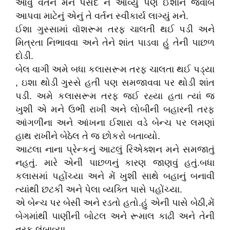
આવું વર્તન મને પસંદ ન આવ્યું પણ ઈશાને જવાબ
આપવા માટેનું એનું તે વર્તન સ્વીકાર્ય લાગ્યું મને.
ઈશા ગુસ્સામાં વૉશરૂમ તરફ ચાલતી થઈ પડી અને
મિત્રતા નિભાવવા અને તેને શાંત પાડવા હું તેની પાછળ
દોડી.
બેલ વાગી અમે બધા કલાસરૂમ તરફ ચાલતા થઈ પડ્યા
, ઇશા થોડી ગુસ્સે હતી પણ સમજાવવા પર થોડી શાંત
પડી. અમે કલાસરૂમ તરફ જઈ રહ્યા હતા ત્યાં જ
ખુશી એ મને ઉભી રાખી અને લોબીની બહારની તરફ
આંગળીના અને આંખના ઈશારા વડે બેન્ચ પર લમણાં
હાથ રાખીને બેઠેલ તે જ છોકરો બતાવ્યો.
આટલા નાના પ્રેન્કનું આટલું રિએક્શન મને સમજાતું
નહતું. મારે એની પાછળનું કારણ જાણવું હતું.બધા
કલાસમાં પહોંચ્યા અને મેં ખુશી સાથે બહાનું બનાવી
ત્યાંથી છટકી અને પેલા વ્યક્તિ પાસે પહોંચ્યા.
એ બેન્ચ પર બેસી અને રડતો હતો.હું એની પાસે બેઠી,મેં
બેગમાંથી પાણીની બોટલ અને રૂમાલ કાઢી અને તેની
તરફ લંબાવ્યા.