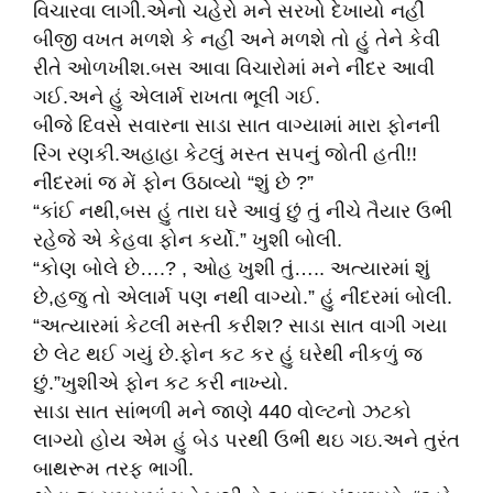
વિચારવા લાગી.એનો ચહેરો મને સરખો દેખાયો નહીં
બીજી વખત મળશે કે નહીં અને મળશે તો હું તેને કેવી
રીતે ઓળખીશ.બસ આવા વિચારોમાં મને નીંદર આવી
ગઈ.અને હું એલાર્મ રાખતા ભૂલી ગઈ.
બીજે દિવસે સવારના સાડા સાત વાગ્યામાં મારા ફોનની
રિંગ રણકી.અહાહા કેટલું મસ્ત સપનું જોતી હતી!!
નીંદરમાં જ મેં ફોન ઉઠાવ્યો “શું છે ?”
“કાંઈ નથી,બસ હું તારા ઘરે આવું છું તું નીચે તૈયાર ઉભી
રહેજે એ કેહવા ફોન કર્યો.” ખુશી બોલી.
“કોણ બોલે છે….? , ઓહ ખુશી તું….. અત્યારમાં શું
છે,હજુ તો એલાર્મ પણ નથી વાગ્યો.” હું નીંદરમાં બોલી.
“અત્યારમાં કેટલી મસ્તી કરીશ? સાડા સાત વાગી ગયા
છે લેટ થઈ ગયું છે.ફોન કટ કર હું ઘરેથી નીકળું જ
છું.”ખુશીએ ફોન કટ કરી નાખ્યો.
સાડા સાત સાંભળી મને જાણે 440 વોલ્ટનો ઝટકો
લાગ્યો હોય એમ હું બેડ પરથી ઉભી થઇ ગઇ.અને તુરંત
બાથરૂમ તરફ ભાગી.