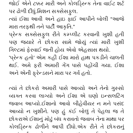
જોઈ એને ટક્કર મારી અને કોલડ્રિન્ક તેના વાઈટ શર્ટ
પર ઢોળી દીધું.મિશન સક્સેસફુલ.
ત્યાં ઈશા આવી અને હાઇ ફાઈ આપીને બોલી “આજે
મારા તરફથી તને પાર્ટી આકૃતિ.”
પ્રેન્ક સક્સેસફુલ રીતે કમ્પ્લીટ કરવાની ખુશી હતી
પણ જ્યારે તે છોકરા સામે જોયું ત્યાં મારી ખુશી
ગિલ્ટમાં ફેરવાઈ જતી હોય એવો એહસાસ થયો.
'પ્રેન્ક હતો' એમ કહી ઈશા મારો હાથ પકડીને ચાલતી
થઈ. અમે ફરી અમારી ગેંગ પાસે પહોંચી ગયા. ઈશા
અને એની ફ્રેન્ડસને મારા પર ગર્વ હતો.
ત્યાં તે છોકરો અમારી પાસે આવ્યો અને તેનો ગુસ્સો
વ્યક્ત કરવા લાગ્યો અને ઈશા એ ઘણો ઇન્સલટિંગ
જવાબ આપ્યો.ઈશાનો આવો બીહેવીયર ન મને પસંદ
આવ્યો ન ખુશીને. પણ હું કંઈ બોલું તે પેહલા જ તે
છોકરાએ ઈશાનું મોઢું બંધ કરાવતો જવાબ તેના માથા પર
કોલડ્રિન્ક ઢોળીને આપી દીધો.એક રીતે તે છોકરાનું