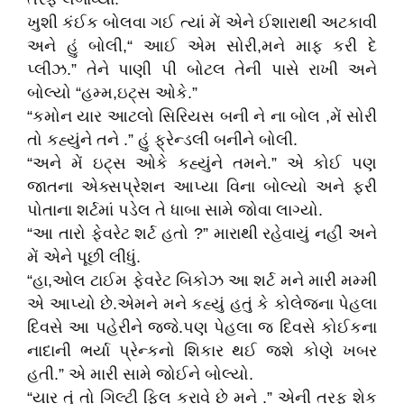
ખુશી કંઈક બોલવા ગઈ ત્યાં મેં એને ઈશારાથી અટકાવી
અને હું બોલી,“ આઈ એમ સોરી,મને માફ કરી દે
પ્લીઝ.” તેને પાણી પી બોટલ તેની પાસે રાખી અને
બોલ્યો “હમ્મ,ઇટ્સ ઓકે.”
“કમોન યાર આટલો સિરિયસ બની ને ના બોલ ,મેં સોરી
તો કહ્યુંને તને .” હું ફ્રેન્ડલી બનીને બોલી.
“અને મેં ઇટ્સ ઓકે કહ્યુંને તમને.” એ કોઈ પણ
જાતના એક્સપ્રેશન આપ્યા વિના બોલ્યો અને ફરી
પોતાના શર્ટમાં પડેલ તે ધાબા સામે જોવા લાગ્યો.
“આ તારો ફેવરેટ શર્ટ હતો ?” મારાથી રહેવાયું નહીં અને
મેં એને પૂછી લીધું.
“હા,ઓલ ટાઈમ ફેવરેટ બિકોઝ આ શર્ટ મને મારી મમ્મી
એ આપ્યો છે.એમને મને કહ્યું હતું કે કોલેજના પેહલા
દિવસે આ પહેરીને જજે.પણ પેહલા જ દિવસે કોઈકના
નાદાની ભર્યા પ્રેન્કનો શિકાર થઈ જશે કોણે ખબર
હતી.” એ મારી સામે જોઈને બોલ્યો.
“યાર તું તો ગિલ્ટી ફિલ કરાવે છે મને .” એની તરફ શેક