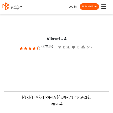
☰
Log In
தமிழ்
Publish Free
Vikruti - 4
(570.3k)
15.5k
15
6.1k
વિકૃતિ- એન્ અનકન્ડિશનલ લવસ્ટોરી
ભાગ-4