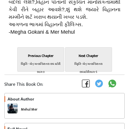
બદલો લેશે?,વિહાન પોતાની સંકુચિત માનસિકતામાંથી
કેવી રીતે બહાર આવશે?,શું થશે જ્યારે વિહાનના
મમ્મીને શર્ટ ખરાબ થયાની ખબર પડશે.
આગળના ભાગમાં વિહાનની ફીલિંગ્સ.
-Megha Gokani & Mer Mehul
Previous Chapter
Next Chapter
વિકૃતિ - એન્ અનકન્ડિશનલ લવ સ્ટોરી
વિકૃતિ- એન્ અનકન્ડિશનલ
ભાગ-૩
લવસ્ટોરીભાગ-5
Share This Book On:
About Author
Follow
Mehul Mer