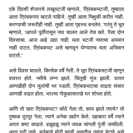
एके दिवशी शेजारचे लखूभटजी म्हणाले, 'त्रिंबकभटजी, तुम्हाला
आता त्रिंबकराव म्हटले पाहिजे. तुम्ही आता भिक्षुकी करीत नाही.
करण्याची जरूरीही नाही. तुम्ही आता गृहस्थ बनलेत. 'परंतु ते भूत
म्हणाले, 'आपले पूर्वीपासून नाव चालत आले तेच खरे. पैसा दोन
दिवसाचा. आज आहे उद्या नाही. मला भटजी नावाचा अपमान
नाही वाटत, त्रिंबकभट असे म्हणवून घेण्यातच मला अभिमान
वाटतो.'
असे दिवस चालले. कित्येक वर्षे गेली. ते भूत त्रिंबकभटजी म्हणून
वावरत होते. नमीचे लग्न झाले. चिंतूची मुंज झाली. घरात
आणखीही दोन मुलांची भर पडली. त्रिंबकभटाचा वाढता संसार
आणखी वाढत होता. भरल्या गोकुळासारखे घर शोभत होते.
आणि तो खरा त्रिंबकभट? कोठे गेला तो, काय झाले त्याचे? तो
पुष्कळ दूरदूर गेला. त्याने अनेक उद्योग केले. दहाबारा वर्षे त्याने
अपार कष्ट काढले. हळूहळू त्याने जवळ चांगली पुंजी जमविली.
आता घरी जावे, मुलेबाळे मोठी झाली असतील त्यांना भेटावे असे