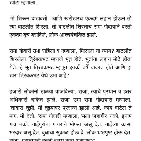
खोटा म्हणाला,
'मी शिरून दाखवतो. 'आणि खरोखरच एकदम लहान होऊन तो
त्या बाटलीत शिरला. तो बाटलीत शिरताच रामा गोवार्‍याने वरती
एकदम बूच बसविले, लोक आश्चर्यचकित झाले.
रामा गोवारी उभा राहिला व म्हणाला, 'मिळाला ना न्याय? बाटलीत
शिरलेला त्रिंबकभट म्हणजे भूत होते. भुतांना लहान मोठे होता
येते. हे भूत त्रिंबकभट म्हणून इतकी वर्षे वावरत होते आणि हा
खरा त्रिंबकभट येथे उभा आहे.'
हजारो लोकांनी टाळया वाजविल्या. राजा, त्याचे प्रधान व इतर
अधिकारी चकित झाले. राजा उभा रामा गोवार्‍यास म्हणाला,
'शाबास तुझी. मी तुझ्यावर प्रसन्न झालो आहे. काय वाटेल ते
माग, मी देतो. 'रामा गोवारी म्हणाला, 'मला जहागीर नको, इनाम
गाव नको. गाईगुरांना गायराने मोफत असू देत. गाईंच्या कासा
भरदार असू देत. दुधाचा सुकाळ होऊ दे. लोक धष्टपुष्ट होऊ देत.
राजा, गुराख्याची दुसरी इच्छा काय असणार?'