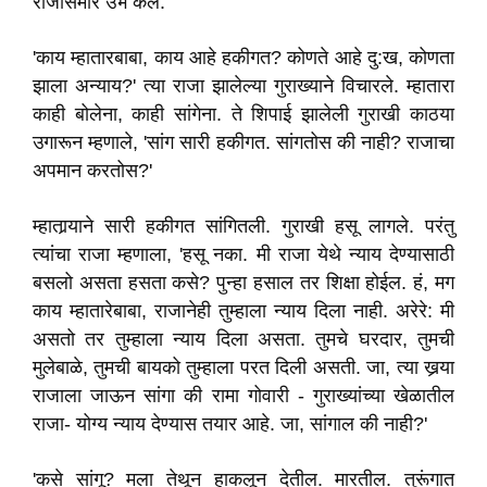
राजासमोर उभे केले.
'काय म्हातारबाबा, काय आहे हकीगत? कोणते आहे दु:ख, कोणता
झाला अन्याय?' त्या राजा झालेल्या गुराख्याने विचारले. म्हातारा
काही बोलेना, काही सांगेना. ते शिपाई झालेली गुराखी काठया
उगारून म्हणाले, 'सांग सारी हकीगत. सांगतोस की नाही? राजाचा
अपमान करतोस?'
म्हातार्‍याने सारी हकीगत सांगितली. गुराखी हसू लागले. परंतु
त्यांचा राजा म्हणाला, 'हसू नका. मी राजा येथे न्याय देण्यासाठी
बसलो असता हसता कसे? पुन्हा हसाल तर शिक्षा होईल. हं, मग
काय म्हातारेबाबा, राजानेही तुम्हाला न्याय दिला नाही. अरेरे: मी
असतो तर तुम्हाला न्याय दिला असता. तुमचे घरदार, तुमची
मुलेबाळे, तुमची बायको तुम्हाला परत दिली असती. जा, त्या खर्‍या
राजाला जाऊन सांगा की रामा गोवारी - गुराख्यांच्या खेळातील
राजा- योग्य न्याय देण्यास तयार आहे. जा, सांगाल की नाही?'
'कसे सांगू? मला तेथून हाकलून देतील. मारतील. तुरूंगात