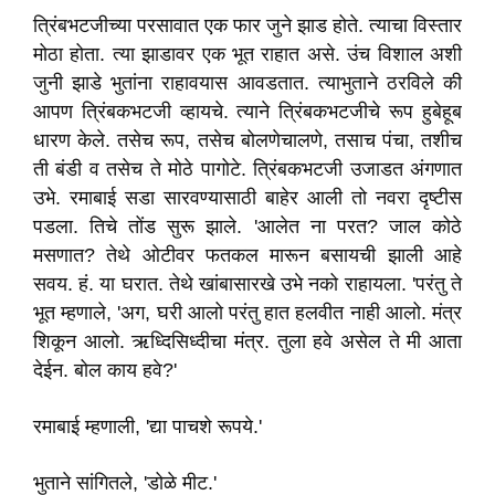
त्रिंबभटजीच्या परसावात एक फार जुने झाड होते. त्याचा विस्तार
मोठा होता. त्या झाडावर एक भूत राहात असे. उंच विशाल अशी
जुनी झाडे भुतांना राहावयास आवडतात. त्याभुताने ठरविले की
आपण त्रिंबकभटजी व्हायचे. त्याने त्रिंबकभटजीचे रूप हुबेहूब
धारण केले. तसेच रूप, तसेच बोलणेचालणे, तसाच पंचा, तशीच
ती बंडी व तसेच ते मोठे पागोटे. त्रिंबकभटजी उजाडत अंगणात
उभे. रमाबाई सडा सारवण्यासाठी बाहेर आली तो नवरा दृष्टीस
पडला. तिचे तोंड सुरू झाले. 'आलेत ना परत? जाल कोठे
मसणात? तेथे ओटीवर फतकल मारून बसायची झाली आहे
सवय. हं. या घरात. तेथे खांबासारखे उभे नको राहायला. 'परंतु ते
भूत म्हणाले, 'अग, घरी आलो परंतु हात हलवीत नाही आलो. मंत्र
शिकून आलो. ऋध्दिसिध्दीचा मंत्र. तुला हवे असेल ते मी आता
देईन. बोल काय हवे?'
रमाबाई म्हणाली, 'द्या पाचशे रूपये.'
भुताने सांगितले, 'डोळे मीट.'