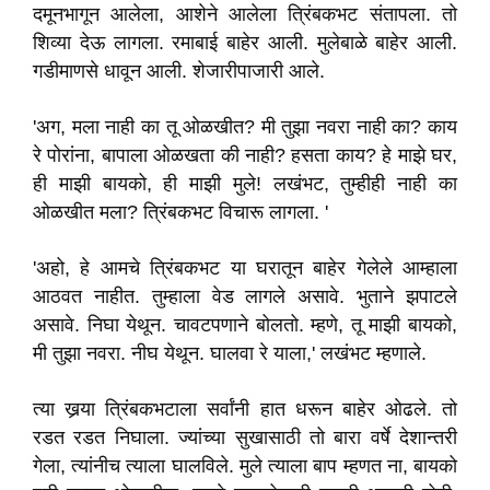
दमूनभागून आलेला, आशेने आलेला त्रिंबकभट संतापला. तो
शिव्या देऊ लागला. रमाबाई बाहेर आली. मुलेबाळे बाहेर आली.
गडीमाणसे धावून आली. शेजारीपाजारी आले.
'अग, मला नाही का तू ओळखीत? मी तुझा नवरा नाही का? काय
रे पोरांना, बापाला ओळखता की नाही? हसता काय? हे माझे घर,
ही माझी बायको, ही माझी मुले! लखंभट, तुम्हीही नाही का
ओळखीत मला? त्रिंबकभट विचारू लागला. '
'अहो, हे आमचे त्रिंबकभट या घरातून बाहेर गेलेले आम्हाला
आठवत नाहीत. तुम्हाला वेड लागले असावे. भुताने झपाटले
असावे. निघा येथून. चावटपणाने बोलतो. म्हणे, तू माझी बायको,
मी तुझा नवरा. नीघ येथून. घालवा रे याला,' लखंभट म्हणाले.
त्या खर्‍या त्रिंबकभटाला सर्वांनी हात धरून बाहेर ओढले. तो
रडत रडत निघाला. ज्यांच्या सुखासाठी तो बारा वर्षे देशान्तरी
गेला, त्यांनीच त्याला घालविले. मुले त्याला बाप म्हणत ना, बायको