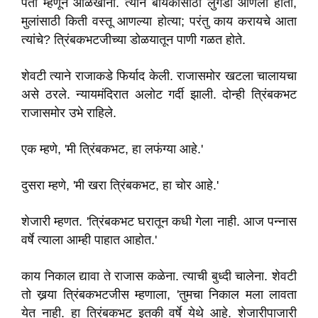
पती म्हणून ओळखीना. त्याने बायकोसाठी लुगडी आणली होती,
मुलांसाठी किती वस्तू आणल्या होत्या; परंतु काय करायचे आता
त्यांचे? त्रिंबकभटजीच्या डोळयातून पाणी गळत होते.
शेवटी त्याने राजाकडे फिर्याद केली. राजासमोर खटला चालायचा
असे ठरले. न्यायमंदिरात अलोट गर्दी झाली. दोन्ही त्रिंबकभट
राजासमोर उभे राहिले.
एक म्हणे, 'मी त्रिंबकभट, हा लफंग्या आहे.'
दुसरा म्हणे, 'मी खरा त्रिंबकभट, हा चोर आहे.'
शेजारी म्हणत. 'त्रिंबकभट घरातून कधी गेला नाही. आज पन्नास
वर्षे त्याला आम्ही पाहात आहोत.'
काय निकाल द्यावा ते राजास कळेना. त्याची बुध्दी चालेना. शेवटी
तो खर्‍या त्रिंबकभटजीस म्हणाला, 'तुमचा निकाल मला लावता
येत नाही. हा त्रिंबकभट इतकी वर्षे येथे आहे. शेजारीपाजारी