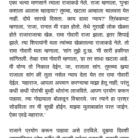
एका भल्या माणसाने त्याला राजाकडे नेले. राजा म्हणाला, 'पुन्हा
कशाला आलास म्हातार्‍या? तुमचा, खटला आम्हाला चालवता येत
नाही. दोघे सारखे दिसता. काय द्यावा न्याय?' त्रिंबकभट
म्हणाला, 'राजा, रानात मी रडत होतो. तेथे गुराखी लोक खेळत
होते राजाराजाचा खेळ. रामा गोवारी राजा झाला. इतर शिपाई
झाले. त्या शिपायांनी मला त्यांच्या खेळातल्या राजाकडे नेले. तो
रामा गोवारी मला म्हणाला, 'सांग तुझे दु:ख. 'मी सारी हकीगत
सांगितली. तेव्हा रामा गोवारी म्हणाला, 'हा तर साधा खटला आहे.
मी योग्य तो निकाल देईन. जा, राजाला सांग. तुमच्या खर्‍या
राजाला सांग की तुला नसेल न्याय देता येत तर रामा गोवारी
देईल. 'महाराज, आपला अपमान करण्याचा माझा हेतू नाही; परंतु
कधी कधी पोरांची बुध्दी थोरांना लाजविते. आपण प्रयोग करून
पाहावा. त्या गोवार्‍याला बोलावून विचारावे. जर त्याने हा प्रश्र
सोडविला तर मी सुखी होईन. माझ्या मुलाबाळांत परत जाईन.
ऐका एवढे महाराज.'
राजाने प्रयोग करून पाहावा असे ठरविले. दूसर्‍या दिवशी