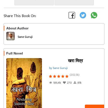
Share This Book On:
About Author
Follow
Sane Guruji
Full Novel
खरा मित्र
by Sane Guruji
(202.5k)
186.4k
270
81k