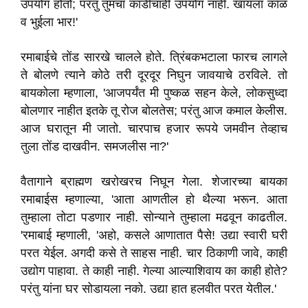
उपयोग होतो; परंतु तुमचा काडीचाही उपयोग नाही. खायला काळ
व भुईला भार!'
रमाबाईचे तोंड सारखे चालले होते. त्रिंबकभटाला फारच लागले
ते बोलणे त्याने कोठे तरी दूरदूर निघुन जावयाचे ठरविले. तो
बायकोला म्हणाला, 'आजपर्यंत मी पुष्कळ सहन केले, लोकसुध्दा
बोलणार नाहीत इतके तू रोज बोलतेस; परंतु आज कमाल केलीस.
आज घरातून मी जातो. चारपाच हजार रूपये जमवीन तेव्हाच
तुला तोंड दाखवीन. समजलीस ना?'
वैतागाने ब्राह्मण खरोखरच निघून गेला. शेजारच्या बायका
रमाबाईस म्हणाल्या, 'आता आणतील हो थैल्या भरून. आता
तुम्हाला तोटा पडणार नाही. सोन्याने तुम्हाला मढवून काढतील.
'रमाबाई म्हणाली, 'अहो, कसले आणातात पैसे! उद्या स्वारी घरी
परत येईल. अगदी कसे ते साहस नाही. चार ठिकाणी जावे, काही
उद्योग पाहावा. ते काही नाही. गेल्या आल्याशिवाय का काही होते?
परंतु यांना घर सोडायला नको. उद्या हात हलवीत परत येतील.'