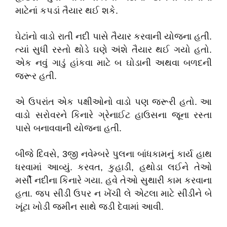
માટેનાં કપડાં તૈયાર થઈ શકે.
ઘેટાંનો વાડો રાતી નદી પાસે તૈયાર કરવાની યોજના હતી.
ત્યાં સુધી રસ્તો થોડે ઘણે અંશે તૈયાર થઈ ગયો હતો.
એક નવું ગાડું હાંકવા માટે બ ઘોડાની અથવા બળદની
જરૂર હતી.
એ ઉપરાંત એક પક્ષીઓનો વાડો પણ જરૂરી હતો. આ
વાડો સરોવરને કિનારે ગ્રેનાઈટ હાઉસના જૂના રસ્તા
પાસે બનાવવાની યોજના હતી.
બીજે દિવસે, 3જી નવેમ્બરે પુલના બાંધકામનું કાર્ય હાથ
ધરવામાં આવ્યું. કરવત, કુહાડી, હથોડા લઈને તેઓ
મર્સી નદીના કિનારે ગયા. હવે તેઓ સુથારી કામ કરવાના
હતા. જપ સીડી ઉપર ન ખેંચી લે એટલા માટે સીડીને બે
ખૂંટા ખોડી જમીન સાથે જડી દેવામાં આવી.