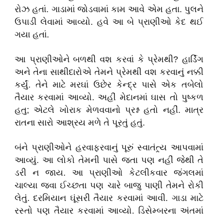
રોઝ હતાં. ગાડામાં જોડવામાં કામ આવે એમ હતા. પુલને
ઉપાડી લેવામાં આવ્યો. હવે આ બે પ્રાણીઓ કેદ થઈ
ગયા હતાં.
આ પ્રાણીઓને બળથી વશ કરવાં કે પ્રેમથી? હાર્ડિંગ
અને તેના સાથીદારોએ તેમને પ્રેમથી વશ કરવાનું નક્કી
કર્યું. તેને માટે મરઘાં ઉછેર કેન્દ્ર પાસે એક તબેલો
તૈયાર કરવામાં આવ્યો. અહીં મેદાનમાં ઘાસ તો પુષ્કળ
હતુ; એટલે ખોરાક મેળવવાનો પ્રશ્ન હતો નહીં. માત્ર
રાતના સારો આશ્રય મળે તે પૂરતું હતું.
બંને પ્રાણીઓને હરવાફરવાનું પૂરું સ્વાતંત્ર્ય આપવામાં
આવ્યું. આ લોકો તેમની પાસે જતા પણ નહીં જેથી તે
ડરી ન જાય. આ પ્રાણીઓ કેટલીકવાર જંગલમાં
ચાલ્યા જવા ઈચ્છતા પણ ચારે બાજુ પાણી તેમને રોકી
લેતું. દરમિયાન ઘૂંસરી તૈયાર કરવામાં આવી. ગાડા માટે
રસ્તો પણ તૈયાર કરવામાં આવ્યો. ડિસેમ્બરના અંતમાં