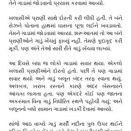
તેને ગાડામાં જોડવાનો પ્રયાસ કરવામાં આવ્યો.
ખલાસીએ પ્રાણી સાથે દોસ્તી કરી લીધી હતી. તે બંને
રોઝને પોતાના હાથમાં ઘાસના પૂળા લઈને ખવડાવતો.
તેમને ગાડામાં જોડવામાં આવ્યાં. શરૂઆતમાં તો આ બંને
પ્રાણીઓને ગાડું ખેંચવું ફાવ્યું નહીં. તેમણે કૂદાકૂદ કરી
મૂકી. પણ અંતે તેઓ સારી રીતે ગાડું ખેંચવા લાગ્યાં.
આ દિવસે બધા જ લોકો ગાડામાં સવાર થયા. એકલો
ખલાસી પ્રાણીઓને દોરતો હતો. પછી તે પણ ગાડામાં
સવાર થયો અને ગાડું બલૂન બંદર તરફ રવાના થયું.
અલબત્ત, ખરાબ રસ્તાને કારણે અંદર બેસનારને
આંચકા લાગતા હતા. પણ એકંદરે કોઈ પણ જાતના
અકસ્માત વિના ગાડું નિર્ધારિત સ્થળે પહોંચી ગયું; અને
બલૂનનો બધો સામાન ગાડામાં ખડકી દેવામાં આવ્યો.
સાંજે આઠ વાગ્યે ગાડું મર્સી નદીના પુલ ઉપર થઈને