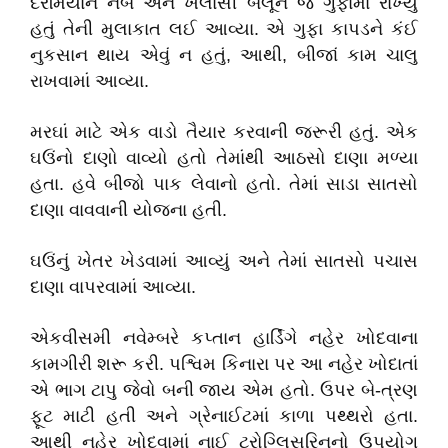
દરમિયાન નેબ અને ખલાસી બલૂન જે ગુફામાં રાખ્યું
હતું તેની મુલાકાત લઈ આવ્યા. એ ગુફા કાપડને કંઈ
નુકસાન થાય એવું ન હતું, આથી, બીજાં કામ ચાલુ
રાખવામાં આવ્યા.
મરઘાં માટે એક વાડો તૈયાર કરવાની જરૂરી હતું. એક
ઘઉંનો દાણો વાવ્યો હતો તેમાંથી આઠસો દાણા મળ્યા
હતા. હવે બીજો પાક લેવાનો હતો. તેમાં સાડા સાતસો
દાણા વાવવાની યોજના હતી.
ઘઉંનું ખેતર ખેડવામાં આવ્યું અને તેમાં સાતસો પચાસ
દાણા વાપરવામાં આવ્યા.
એકવીસમી નવેમ્બરે કપ્તાન હાર્ડિંગે નહેર ખોદવાના
કામગીરી શરૂ કરી. પશ્વિમ કિનારા પર આ નહેર ખોદાતાં
એ ભાગ ટાપુ જેવો બની જાય એમ હતો. ઉપર બે-ત્રણ
ફૂટ માટી હતી અને ગ્રેનાઈટમાં કાળા પથ્થરો હતા.
આથી નહેર ખોદવામાં નાઈ ટ્રોગ્લિસરિનનો ઉપયોગ