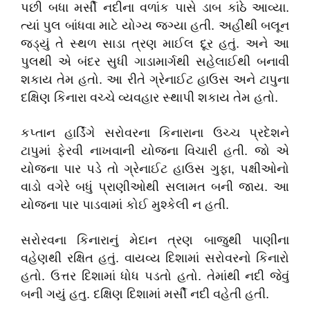
પછી બધા મર્સી નદીના વળાંક પાસે ડાબ કાંઠે આવ્યા.
ત્યાં પુલ બાંધવા માટે યોગ્ય જગ્યા હતી. અહીંથી બલૂન
જડ્યું તે સ્થળ સાડા ત્રણ માઈલ દૂર હતું. અને આ
પુલથી એ બંદર સુધી ગાડામાર્ગથી સહેલાઈથી બનાવી
શકાય તેમ હતો. આ રીતે ગ્રેનાઈટ હાઉસ અને ટાપુના
દક્ષિણ કિનારા વચ્ચે વ્યવહાર સ્થાપી શકાય તેમ હતો.
કપ્તાન હાર્ડિંગે સરોવરના કિનારાના ઉચ્ચ પ્રદેશને
ટાપુમાં ફેરવી નાખવાની યોજના વિચારી હતી. જો એ
યોજના પાર પડે તો ગ્રેનાઈટ હાઉસ ગુફા, પક્ષીઓનો
વાડો વગેરે બધું પ્રાણીઓથી સલામત બની જાય. આ
યોજના પાર પાડવામાં કોઈ મુશ્કેલી ન હતી.
સરોરવના કિનારાનું મેદાન ત્રણ બાજુથી પાણીના
વહેણથી રક્ષિત હતું. વાયવ્ય દિશામાં સરોવરનો કિનારો
હતો. ઉત્તર દિશામાં ધોધ પડતો હતો. તેમાંથી નદી જેવું
બની ગયું હતુ. દક્ષિણ દિશામાં મર્સી નદી વહેતી હતી.