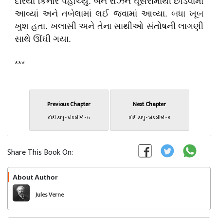
દરિયા કિનારે પહોંચ્યું. બંને રોઝને ઘૂંસરીમાંથી છોડવામાં
આવ્યાં અને તબેલામાં લઈ જવામાં આવ્યા. બધા ખૂબ
ખુશ હતા. ખલાસી અને તેના સાથીઓ સંતોષની લાગણી
સાથે ઊંઘી ગયા.
***
Previous Chapter
Next Chapter
ભેદી ટાપુ - ખંડ બીજો - 6
ભેદી ટાપુ - ખંડ બીજો - 8
Share This Book On:
About Author
Follow
Jules Verne