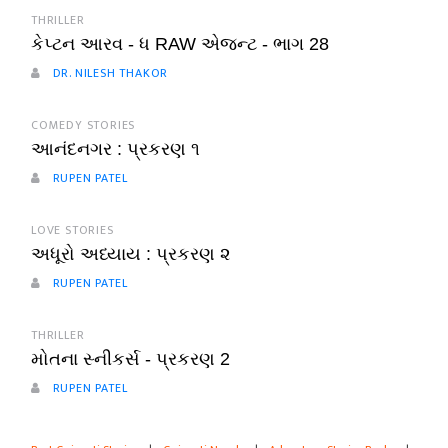
THRILLER
કેપ્ટન આરવ - ધ RAW એજન્ટ - ભાગ 28
DR. NILESH THAKOR
COMEDY STORIES
આનંદનગર : પ્રકરણ ૧
RUPEN PATEL
LOVE STORIES
અધૂરો અધ્યાય : પ્રકરણ ૨
RUPEN PATEL
THRILLER
મોતના સ્નીકર્સ - પ્રકરણ 2
RUPEN PATEL