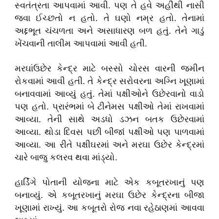
સ્વતંત્રતા આપવામાં આવી. પણ તે હવે અહીંથી નાસી
જવા ઈચ્છતો ન હતો. તે ઘણો નમ્ર હતો. તેનામાં
અદ્દભૂત ચંચળતા અને અસાધારણ બળ હતું. તેને ગાડું
ખેંચવાની તાલીમ આપવામાં આવી હતી.
મરઘાંઉછેર કેન્દ્ર માટે બસ્સો ચોરસ વારની જમીન
રોકવામાં આવી હતી. તે કેન્દ્ર સરોવરના અગ્નિ ખૂણામાં
બનાવવામાં આવ્યું હતું. તેમાં પક્ષીઓને ઉછેરવાનો વાડો
પણ હતો. પ્રારંભમાં બે ટીનેમસ પક્ષીઓ તેમાં રાખવામાં
આવ્યા. તેની સાથે અડધો ડઝન બતક ઉછેરવામાં
આવ્યા. થોડા દિવસ પછી બીજાં પક્ષીઓ પણ પાળવામાં
આવ્યા. આ રીતે પક્ષીઘરમાં અને મરઘા ઉછેર કેન્દ્રમાં
ચારે બાજુ કલરવ થવા માંડ્યો.
હાર્ડિંગે પોતાની યોજના માટે એક કબૂતરખાનું પણ
બનાવ્યું. એ કબૂતરખાનું મરઘા ઉછેર કેન્દ્રના બીજા
ખૂણામાં રાખ્યું. આ કબૂતરો રોજ નવા રહેઠાણમાં આવવા