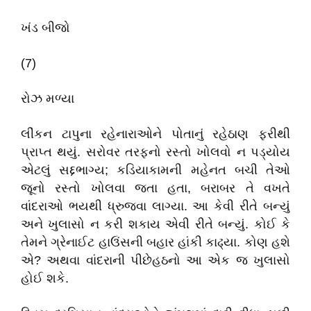
ખંડ બીજો
(7)
રોઝ મળ્યા
લીંકન ટાપુના રહેનારાઓને પોતાનું રહેઠાણ ફરીથી
પ્રાપ્ત થયું. સરોવર તરફનો રસ્તો ખોલવો ન પડ્યોય
એટલું સદ્દભાગ્ય; કડિયાકામની મહેનત બચી તેઓ
જૂનો રસ્તો ખોલવા જતા હતા, બરાબર તે વખતે
વાંદરાઓ ભયથી ધ્રુજવા લાગ્યા. આ કેવી રીતે બન્યું
અને ખુલાસો ન કરી શકાય એવી રીતે બન્યું. કોઈ કે
તેમને ગ્રેનાઈટ હાઉંસની બહાર હાંકી કાઢ્યા. કોણ હશે
એ? અથવા વાંદરાની પીછેહઠનો આ એક જ ખુલાસો
હોઈ શકે.