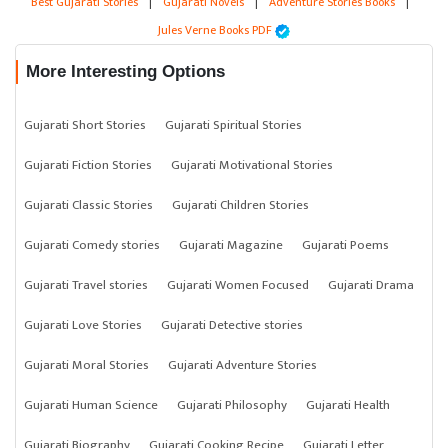
Best Gujarati Stories
|
Gujarati Novels
|
Adventure Stories Books
|
Jules Verne Books PDF
More Interesting Options
Gujarati Short Stories
Gujarati Spiritual Stories
Gujarati Fiction Stories
Gujarati Motivational Stories
Gujarati Classic Stories
Gujarati Children Stories
Gujarati Comedy stories
Gujarati Magazine
Gujarati Poems
Gujarati Travel stories
Gujarati Women Focused
Gujarati Drama
Gujarati Love Stories
Gujarati Detective stories
Gujarati Moral Stories
Gujarati Adventure Stories
Gujarati Human Science
Gujarati Philosophy
Gujarati Health
Gujarati Biography
Gujarati Cooking Recipe
Gujarati Letter