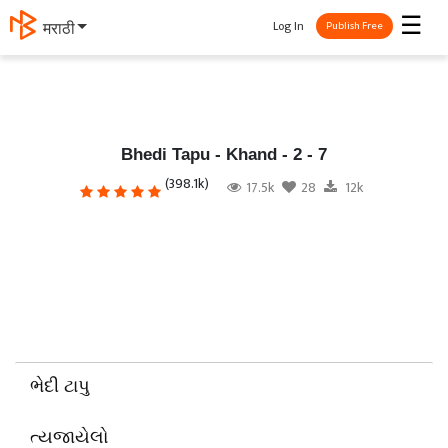
☰
Log In
தமிழ்
Publish Free
Bhedi Tapu - Khand - 2 - 7
(398.1k)
17.5k
28
12k
ભેદી ટાપુ
ત્યજાયેલો