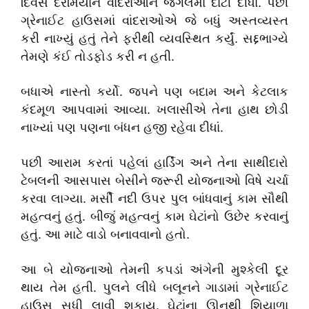
દિવસ દરમિયાન વાંદરાઓને જંગલમાં દાટી દીધા. પછી
ગ્રેનાઈટ હાઉસમાં વાંદરાઓએ જે બધું અસ્તવ્યસ્ત
કરી નાખ્યું હતું તેને ફરીથી વ્યવસ્થિત કર્યું. સદ્દભાગ્યે
તેમણે કંઈ તોડફોડ કરી ન હતી.
બધાએ નાસ્તો કર્યો. જપને પણ બદામ અને કેટલાક
કંદમૂળ આપવામાં આવ્યા. ખલાસીએ તેના હાથ છોડી
નાખ્યાં પણ પણના બંધન હજી રહેવા દીધાં.
પછી આરામ કરતાં પહેલાં હાર્ડિંગ અને તેના સાથીદારો
ટેબલની આસપાસ બેસીને જરૂરી યોજનાઓ વિષે ચર્ચા
કરવા લાગ્યા. મર્સી નદી ઉપર પુલ બાંધવાનું કામ સૌથી
મહત્વનું હતું. બીજું મહત્વનું કામ ઘેટાંનો ઉછેર કરવાનું
હતું. આ માટે વાડો બનાવવાનો હતો.
આ બે યોજનાઓ તેમની કપડાં અંગેની મુશ્કેલી દૂર
થાય તેમ હતી. પુલને લીધે બલૂનને ગાડામાં ગ્રેનાઈટ
હાઉસ સુધી લાવી શકાય. ઘેટાંના ઊનથી શિયાળા