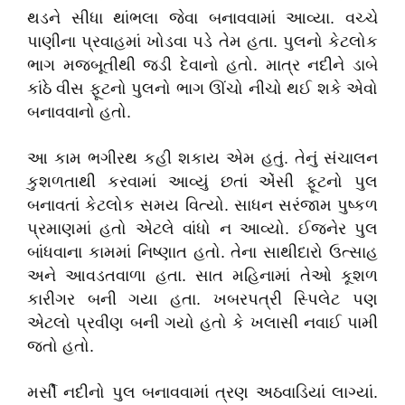
થડને સીધા થાંભલા જેવા બનાવવામાં આવ્યા. વચ્ચે
પાણીના પ્રવાહમાં ખોડવા પડે તેમ હતા. પુલનો કેટલોક
ભાગ મજબૂતીથી જડી દેવાનો હતો. માત્ર નદીને ડાબે
કાંઠે વીસ ફૂટનો પુલનો ભાગ ઊંચો નીચો થઈ શકે એવો
બનાવવાનો હતો.
આ કામ ભગીરથ કહી શકાય એમ હતું. તેનું સંચાલન
કુશળતાથી કરવામાં આવ્યું છતાં એંસી ફૂટનો પુલ
બનાવતાં કેટલોક સમય વિત્યો. સાધન સરંજામ પુષ્કળ
પ્રમાણમાં હતો એટલે વાંધો ન આવ્યો. ઈજનેર પુલ
બાંધવાના કામમાં નિષ્ણાત હતો. તેના સાથીદારો ઉત્સાહ
અને આવડતવાળા હતા. સાત મહિનામાં તેઓ કૂશળ
કારીગર બની ગયા હતા. ખબરપત્રી સ્પિલેટ પણ
એટલો પ્રવીણ બની ગયો હતો કે ખલાસી નવાઈ પામી
જતો હતો.
મર્સી નદીનો પુલ બનાવવામાં ત્રણ અઠવાડિયાં લાગ્યાં.