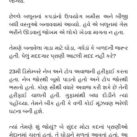
લાગ્યાં.
છેલ્લે બલૂનનાં કપડાંનો ઉપયોગ ખમીસ અને બીજી
બધી વસ્તુઓ બનાવવામાં આવ્યો. હવે એ બલૂનમાં ગેસ
ભરીને ઊડવાનું જોખમ એ લોકો ખેડવા માગતા ન હતા.
તેમણે બનાવેલા ગાડા માટે ઘોડા, ગધેડાં કે બળદની જરૂર
હતી. પેલું મદદગાર પ્રાણી આટલી મદદ નહીં કરે?
23મી ડિસેમ્બરે નેબ અને ટોપ અવાજની હરીફાઈ કરતા
હતા. નેબ જોરથી બૂમો પાડતો હતો અને ટોપ જોરથી
ભસતો હતો. કોણ સૌથી વધારે અવાજ કરી શકે છે તેની
હરીફાઈ ચાલતી હતી. ગુફામાંથી બધા દોડીને ત્યાં
પહોંચ્યા. તેમને બીક હતી કે વળી કોઈ મૂંઝવણ ભરેલી
ઘટના બની હશે.
ત્યાં તેમણે શું જોયું? બે સુંદર મોટા કદનાં પ્રાણીઓ
મેદાનમાં ચરતાં હતાં. તે ઘોડાને મળતાં આવતાં હતાં. આ