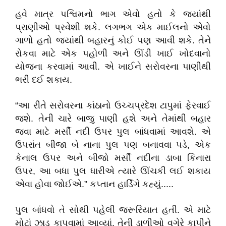
હવે માત્ર પશ્વિમનો ભાગ એવો હતો કે જ્યાંથી
પ્રાણીઓ પ્રવેશી શકે. લગભગ એક માઈલનો એવો
ગાળો હતો જ્યાંથી બહારનું કોઈ પણ આવી શકે. તેને
રોકવા માટે એક પહોળી અને ઊંડી ખાઈ ખોદવાનો
યોજના કરવામાં આવી. એ ખાઈને સરોવરના પાણીથી
ભરી દઈ શકાય.
“આ રીતે સરોવરના કાંઠાનો ઉચ્ચપ્રદેશ ટાપુમાં ફેરવાઈ
જશે. તેની ચારે બાજુ પાણી હશે અને તેમાંથી બહાર
જવા માટે મર્સી નદી ઉપર પુલ બાંધવામાં આવશે. એ
ઉપરાંત બીજા બે નાના પુલ પણ બનાવવા પડે, એક
કેનાલ ઉપર અને બીજો મર્સી નદીના ડાબા કિનારા
ઉપર, આ બધા પુલ ધારીએ ત્યારે ઊંચકી લઈ શકાય
એવા હોવા જોઈએ.” કપ્તાન હાર્ડિંગે કહ્યું.....
પુલ બાંધવો તે સોથી પહેલી જરૂરિયાત હતી. એ માટે
મોટાં ઝાડ કાપવામાં આવ્યાં. તેની ડાળીઓ વગેરે કાપીને