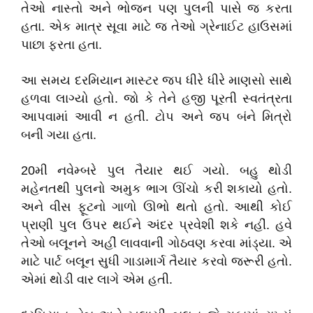
તેઓ નાસ્તો અને ભોજન પણ પુલની પાસે જ કરતા
હતા. એક માત્ર સૂવા માટે જ તેઓ ગ્રેનાઈટ હાઉસમાં
પાછા ફરતા હતા.
આ સમય દરમિયાન માસ્ટર જપ ધીરે ધીરે માણસો સાથે
હળવા લાગ્યો હતો. જો કે તેને હજી પૂરતી સ્વતંત્રતા
આપવામાં આવી ન હતી. ટોપ અને જપ બંને મિત્રો
બની ગયા હતા.
20મી નવેમ્બરે પુલ તૈયાર થઈ ગયો. બહુ થોડી
મહેનતથી પુલનો અમુક ભાગ ઊંચો કરી શકાયો હતો.
અને વીસ ફૂટનો ગાળો ઊભો થતો હતો. આથી કોઈ
પ્રાણી પુલ ઉપર થઈને અંદર પ્રવેશી શકે નહીં. હવે
તેઓ બલૂનને અહીં લાવવાની ગોઠવણ કરવા માંડ્યા. એ
માટે પાર્ટ બલૂન સુધી ગાડામાર્ગ તૈયાર કરવો જરૂરી હતો.
એમાં થોડી વાર લાગે એમ હતી.