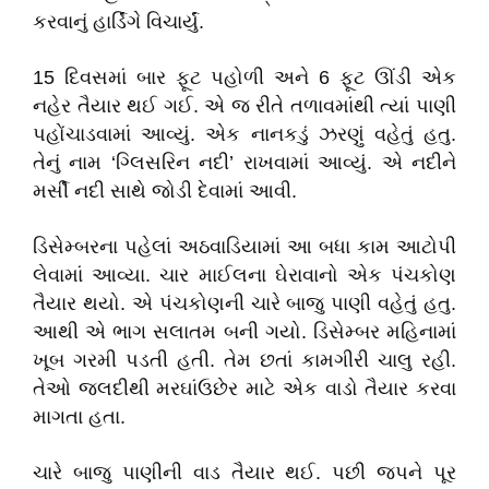
કરવાનું હાર્ડિંગે વિચાર્યું.
15 દિવસમાં બાર ફૂટ પહોળી અને 6 ફૂટ ઊંડી એક
નહેર તૈયાર થઈ ગઈ. એ જ રીતે તળાવમાંથી ત્યાં પાણી
પહોંચાડવામાં આવ્યું. એક નાનકડું ઝરણું વહેતું હતુ.
તેનું નામ ‘ગ્લિસરિન નદી’ રાખવામાં આવ્યું. એ નદીને
મર્સી નદી સાથે જોડી દેવામાં આવી.
ડિસેમ્બરના પહેલાં અઠવાડિયામાં આ બધા કામ આટોપી
લેવામાં આવ્યા. ચાર માઈલના ઘેરાવાનો એક પંચકોણ
તૈયાર થયો. એ પંચકોણની ચારે બાજુ પાણી વહેતું હતુ.
આથી એ ભાગ સલાતમ બની ગયો. ડિસેમ્બર મહિનામાં
ખૂબ ગરમી પડતી હતી. તેમ છતાં કામગીરી ચાલુ રહી.
તેઓ જલદીથી મરઘાંઉછેર માટે એક વાડો તૈયાર કરવા
માગતા હતા.
ચારે બાજુ પાણીની વાડ તૈયાર થઈ. પછી જપને પૂર