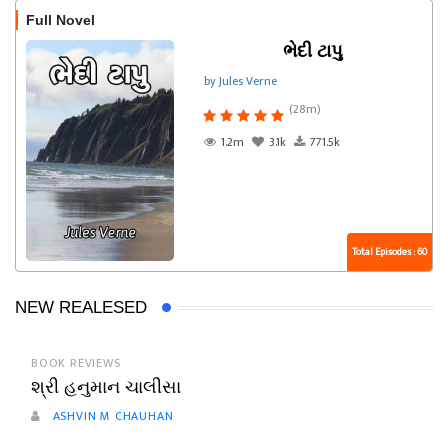
Full Novel
ભેદી ટાપુ
by Jules Verne
(28m)
1.2m
3.1k
771.5k
Total Episodes : 60
NEW REALESED
BOOK REVIEWS
શ્રી હનુમાન ચાલીસા
ASHVIN M CHAUHAN