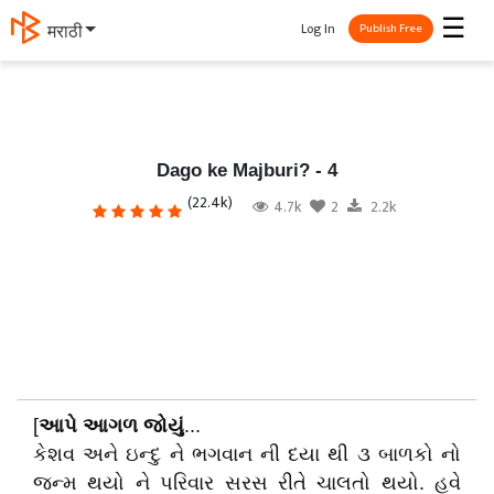
☰
Log In
मराठी
Publish Free
Dago ke Majburi? - 4
(22.4k)
4.7k
2
2.2k
[
આપે
આગળ
જોયું
...
કેશવ અને ઇન્દુ ને ભગવાન ની દયા થી ૩ બાળકો નો
જન્મ થયો ને પરિવાર સરસ રીતે ચાલતો થયો. હવે