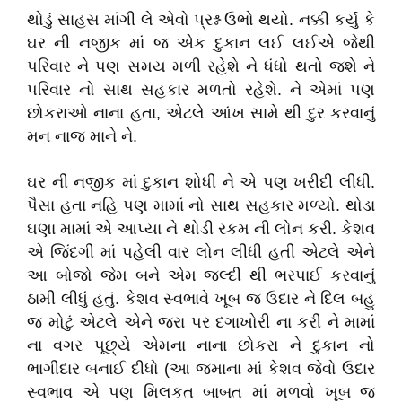
થોડું સાહસ માંગી લે એવો પ્રશ્ન ઉભો થયો. નક્કી કર્યું કે
ઘર ની નજીક માં જ એક દુકાન લઈ લઈએ જેથી
પરિવાર ને પણ સમય મળી રહેશે ને ધંધો થતો જશે ને
પરિવાર નો સાથ સહકાર મળતો રહેશે. ને એમાં પણ
છોકરાઓ નાના હતા, એટલે આંખ સામે થી દુર કરવાનું
મન નાજ માને ને.
ઘર ની નજીક માં દુકાન શોધી ને એ પણ ખરીદી લીધી.
પૈસા હતા નહિ પણ મામાં નો સાથ સહકાર મળ્યો. થોડા
ઘણા મામાં એ આપ્યા ને થોડી રકમ ની લોન કરી. કેશવ
એ જિંદગી માં પહેલી વાર લોન લીધી હતી એટલે એને
આ બોજો જેમ બને એમ જલ્દી થી ભરપાઈ કરવાનું
ઠામી લીધું હતું. કેશવ સ્વભાવે ખૂબ જ ઉદાર ને દિલ બહુ
જ મોટું એટલે એને જરા પર દગાખોરી ના કરી ને મામાં
ના વગર પૂછ્યે એમના નાના છોકરા ને દુકાન નો
ભાગીદાર બનાઈ દીધો (આ જમાના માં કેશવ જેવો ઉદાર
સ્વભાવ એ પણ મિલકત બાબત માં મળવો ખૂબ જ