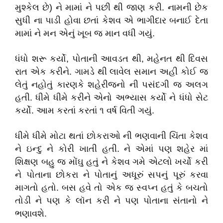
મુશ્કેલ છે) ને મામાં ને પછી થી જાણ કરી. નામની છેક
સુધી ના પાડી હોવા છતાં કેશવ એ ભાગીદાર બનાઈ દેતા
મામાં ને મન એનું ખૂબ જ માન વધી ગયું.
ધંધો શરૂ કર્યો, પોતાની આવડત થી, મહેનત થી દિવસ
રાત એક કરીને. ગામડે થી લાવેલ સમાન અહી કોઈ જ
લેતું નહોતું કારણકે શહેરીજનો ની પસંદગી જ અલગ
હતી. ધીમે ધીમે કરીને એનો અભ્યાસ કર્યો ને ધંધો સેટ
કર્યો. આમ કરતાં કરતાં ૧ વર્ષ વિતી ગયું.
ધીમે ધીમે મોટા થતાં છોકરાઓ ની ભણવાની ચિંતા કેશવ
ને ઇન્દુ ને કોરી ખાતી હતી. ને એમાં પણ શહેર માં
શિક્ષણ બહુ જ મોંઘુ હતું ને કેશવ ગમે એટલો ખર્ચો કરી
ને પોતાના છોકરા ને પોતાનું અધૂરું સપનું પૂરું કરવા
માગતો હતો. બસ હવે તો એક જ સ્વપ્ન હતું કે બચતો
તોડી ને પણ કે લૉન કરી ને પણ પોતાના સંતાનો ને
ભણાવશે.