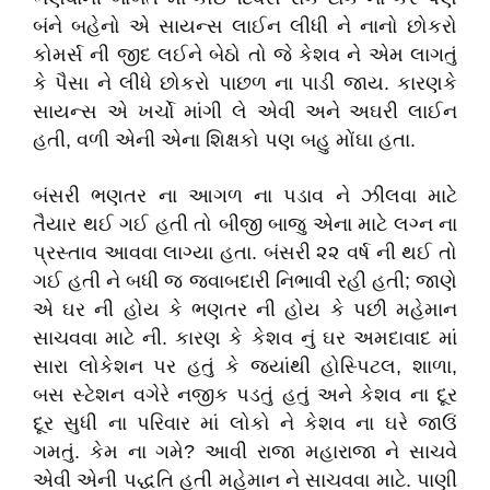
બંને બહેનો એ સાયન્સ લાઈન લીધી ને નાનો છોકરો
કોમર્સ ની જીદ લઈને બેઠો તો જે કેશવ ને એમ લાગતું
કે પૈસા ને લીધે છોકરો પાછળ ના પાડી જાય. કારણકે
સાયન્સ એ ખર્ચો માંગી લે એવી અને અઘરી લાઈન
હતી, વળી એની એના શિક્ષકો પણ બહુ મોંઘા હતા.
બંસરી ભણતર ના આગળ ના પડાવ ને ઝીલવા માટે
તૈયાર થઈ ગઈ હતી તો બીજી બાજુ એના માટે લગ્ન ના
પ્રસ્તાવ આવવા લાગ્યા હતા. બંસરી ૨૨ વર્ષ ની થઈ તો
ગઈ હતી ને બધી જ જવાબદારી નિભાવી રહી હતી; જાણે
એ ઘર ની હોય કે ભણતર ની હોય કે પછી મહેમાન
સાચવવા માટે ની. કારણ કે કેશવ નું ઘર અમદાવાદ માં
સારા લોકેશન પર હતું કે જ્યાંથી હોસ્પિટલ, શાળા,
બસ સ્ટેશન વગેરે નજીક પડતું હતું અને કેશવ ના દૂર
દૂર સુધી ના પરિવાર માં લોકો ને કેશવ ના ઘરે જાઉં
ગમતું. કેમ ના ગમે? આવી રાજા મહારાજા ને સાચવે
એવી એની પદ્ધતિ હતી મહેમાન ને સાચવવા માટે. પાણી