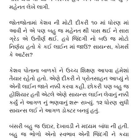
મહેનત લેખે લાગી.
જોતજોતામાં કેશવ ની મોટી દીકરી ૧૦ માં ધોરણ માં
આવી ને એ પણ બહુ જ મહેનત થી પાસ થઈ ને સારા
ગ્રેડ એ ઉતીર્ણ થઈ. હવે જિંદગી નો બઉ જ મોટો
નિર્ણય હતો કે કઈ લાઈન માં જાઉં? સાયન્સ, કોમર્સ
કે આર્ટસ?
કેશવ પોતાના બાળકો ને ઉચ્ચ શિક્ષણ આપવા હંમેશાં
તૈયાર રહેતો હતો. એણે દીકરી ને પ્રોતસાહન આપ્યું ને
એની લાઈન જાતે નક્કી કરવા કહી. છોકરી પણ બહુ જ
હોંશિયાર હતી એટલે એણે સાયન્સ લાઈન લેવાનું નક્કી
કર્યું ને આગળ નું ભણવાનું શરૂ રાખ્યું. ૧૨ ધોરણ સુધી
સાયન્સ લઈ ને આગળ ડોક્ટર બનવું હતું.
બંસરી બહુ જ ઉદાર, દેખાવડી ને મધ્યમ બાંધા ની હતી.
બહુ જ ભોળો એનો સ્વભાવ એની જિંદગી ને કયા