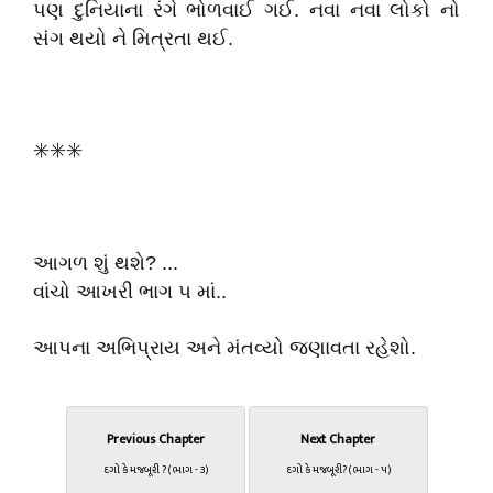
પણ દુનિયાના રંગે ભોળવાઈ ગઈ. નવા નવા લોકો નો
સંગ થયો ને મિત્રતા થઈ.
✳️✳️✳️
આગળ શું થશે? ...
વાંચો આખરી ભાગ ૫ માં..
આપના અભિપ્રાય અને મંતવ્યો જણાવતા રહેશો.
Previous Chapter
Next Chapter
દગો કે મજબૂરી ? (ભાગ - ૩)
દગો કે મજબૂરી? (ભાગ - ૫)