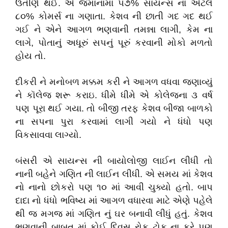
ઉતીર્ણ થઈ. એ જમાનામાં ૫૭% સાયન્સ ના એટલે
૮૦% કોમર્સ ના ગણાતા. કેશવ ની છાતી ગદ ગદ થઈ
ગઈ ને એને આગળ ભણવાની તમન્ના લાગી, કેમ ના
લાગે, પોતાનું અધૂરું સપનું પૂરું કરવાની મોકો મળતો
હોય તો.
દીકરી ને મનોબળ મક્કમ કરી ને આગળ વધવા જણાવ્યું
ને કૉલેજ શરૂ કરાઇ. ધીમે ધીમે એ કોલેજના ૩ વર્ષ
પણ પૂરા થઈ ગયા. તો બીજી તરફ કેશવ બીજા બાળકો
ના સપના પુરા કરવામાં લાગી ગયો ને ધંધો પણ
વિકસાવવા લાગ્યો.
બંસરી એ સાયન્સ ની બાયોલોજી લાઈન લીધી તો
નાની બહેને ગણિત ની લાઈન લીધી. એ સમય માં કેશવ
નો નાનો છોકરો પણ ૧૦ માં આવી ચુક્યો હતો. બાપ
દાદા નો ધંધો ભવિષ્ય માં આગળ વધારવા માટે એણે પહેલે
થી જ મગજ માં ગણિત નું ઘર બનાવી લીધું હતું. કેશવ
ભણવાની બાબત માં કોઈ દિવસ રોક ટોક ના કરે પણ