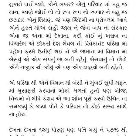
મુકામે લઈ જશે, કોને ખબર? એનું પરિવાર માં બહુ જ
માન, જાણે જોઈ લો તો રૂપ રૂપ નો અંબાર ને બહુ જ
છટાદાર એનું શિક્ષણ. જે પણ જિંદગી ના પ્રોબ્લેમ આવે
એને હસ્તે મોએ સહી જાય ને જેવા બાપ ના સંસ્કાર
એવા જ એના માં દેખાતા. કદી કોઈ નું ખરાબ ના
વિચારેલ એ છોકરી દેશ લેવલ ની વિવેકાનંદ પરિક્ષા માં
પહેલા ક્રમે ઉતીર્ણ થઈ ને એ જમાના માં વિમાન માં
બેસવું એ એક સપનું જ બની રહેતું. બેસવાનું તો છોડો
એને નજીક થી જોવું એ પણ એક લાહવો બની રહેતો.
એ પરિક્ષા થી એને વિમાન માં બેસી ને મુંબઈ સુધી મફત
માં મુસાફરી કરવાનો મોકો મળતો હતો પણ બીજા
નિયમો ને લીધે કેશવ એ આ શોખ પૂરો કરવો ઉચિત ના
સમજ્યું કે જ્યાં પોતે કે પરિવાર નો કોઈ સભ્ય સાથે
ના હોય.
દેખતા દેખતા ૧૨મુ ધોરણ પણ પતિ ગયું ને ૫૭% થી