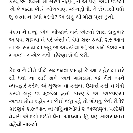
કરવું એ દિવસો માં સરળ નહોતું ને એ પણ એવી જગ્યા
એ કે જ્યાં કોઈ ઓળખાણ જ નહોતી. ને ઉપરથી ધંધો
શું કરવો ન ક્યાં કરવો? એ સહું થી મોટો પ્રશ્ન હતો.
કેશવ ને ઇન્દુ એક બીજાને બને એટલો સાથ સહકાર
આપવા લાગ્યા ને ઘરે બેસી ને ધંધો શરૂ કર્યો. શરૂઆત
ના એ સમય માં બહુ જ અઘરું લાગતું એ કામે કેશવ ના
મગજ પર એક નવી પ્રેરણા ઉભી કરી.
કેશવ ને ધીમે ધીમે સમજાવા લાગ્યું કે આ શહેર માં ઘરે
થી ધંધો ના થઈ શકે અને ગામડામાં જે રીતે અને
વ્યવહારે કરેલ એ મુજબ ના કરાય. ઉધારી કરી ને ધંધો
કરવો બહુ જ મુશ્કેલ હતો કારણકે આ અજાણ્યા
અવડા મોટા શહેર માં કોઈ જતું રહે તો શોધવું કેવી રીતે?
કારણકે શરૂઆત ના મહિનાઓમાં ૨ અજાણ્યા પરદેશી
વેપારી એ દગો દઈને પૈસા આપ્યા નહિ પણ માલસામાન
વહેંચી નાખ્યો.