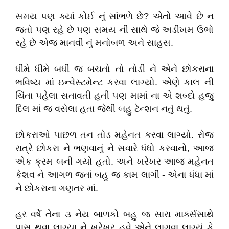
સમય પણ ક્યાં કોઈ નું સાંભળે છે? એતો આવે છે ન
જતો પણ રહે છે પણ સમય ની સાથે જે અડીખમ ઉભો
રહે છે એજ માનવી નું મનોબળ અને સાહસ.
ધીમે ધીમે બધી જ બચતો તો તોડી ને એને છોકરાના
ભવિષ્ય માં ઇન્વેસ્ટમેન્ટ કરવા લાગ્યો. એણે કાલ ની
ચિંતા પહેલા સતાવતી હતી પણ મામાં ના એ શબ્દો હજુ
દિલ માં જ વસેલા હતા જેથી બહુ ટેન્શન નતું થતું.
છોકરાઓ પાછળ તન તોડ મહેનત કરવા લાગ્યો. રોજ
રાત્રે છોકરા ને ભણવાનું ને સવારે ધંધો કરવાનો, આજ
એક ક્રમ બની ગયો હતો. અને ખરેખર આજ મહેનત
કેશવ ને આગળ જતાં બહુ જ કામ લાગી - એના ધંધા માં
ને છોકરાના ગણતર માં.
હર વર્ષે તેના ૩ નેય બાળકો બહુ જ સારા માર્ક્સસાથે
પાસ થવા લાગ્યા ને ખરેખર હવે એને લાગવા લાગ્યું કે