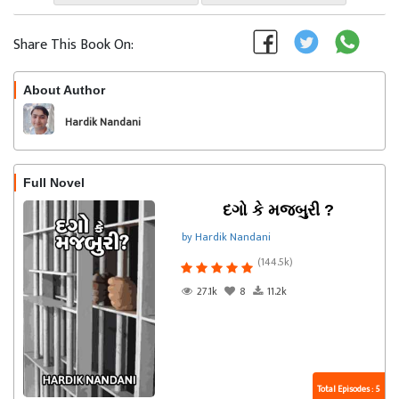
Share This Book On:
About Author
Follow
Hardik Nandani
Full Novel
દગો કે મજબુરી ?
by Hardik Nandani
(144.5k)
27.1k
8
11.2k
Total Episodes : 5