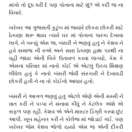
માંગો તો દૂધ ધરી દે પણ પોતાના માટે શું? એ કદી જ ના
વિચારે.
ખરેખર આ ગુજરાતી કુટુંબ માં જ્યારે છોકરા છોકરી માટે
ઠેકાણા શરૂ થાય ત્યારે ઘર માં પોતાના પારકા દેખાવા
લાગે. ને બન્યું એમ જ, બંસરી ને ભણવું હતું ને કેશવ ને
હવે સમાજ ની રુએ અને સારા ઠેકાણા હાથ પરથી ના
વહી જાય એની બિકે ઉતાવળ કરવા લાગ્યો, કેમ કે
એમના પરિવાર માં નાતો કોઈ એ એટલું ઉચ્ચ શિક્ષણ
લીધેલ હતું કે નાતો બંસરી જેવી સંસ્કારી ને દેખાવડી
છોકરી હતી ને ના તો કોઈનો આધાર હતો.
બંસરી ને આગળ ભણવું હતું એટલે એણે એની મમ્મી ને
વાત કરી ને પપ્પા ને મનાવા કીધું ને કેટલેક અંશે એ
સફળ પણ રહી. કેશવ એ એને માસ્ટર ડિગ્રી કરવા છુંટ
આપી. ખૂબ મહેનત કરી ને કોલેજ માં જોડાઈ ગઈ. પણ
ખરેખર જેમ કેશવ ભોળો રહ્યો એમ જ એની દીકરી