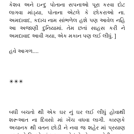
કેશવ અને ઇન્દુ પોતાના સપનાઓ પૂરા કરવા દોટ
લાગવા માંડ્યા, પોતાના એટલે કે છોકરાઓ ના.
અમદાવાદ, કદાચ નામ સાંભળેલ હશે પણ આવેલ નહિ
આ અજાણી દુનિયામાં. તેમ છતાં સાહસ કરી ને
અમદાવાદ આવી ગયા, એક મકાન પણ લઈ લીધું. ]
હવે આગળ....
✴️✴️✴️
બધી બચતો થી એક ઘર નું ઘર લઈ લીધું હોવાથી
શરૂઆત ના દિવસો માં ખેંચ વધવા લાગી. કારણકે
અચાનક થી વતન છોડી ને નવા જ શહેર માં પ્રયાણ