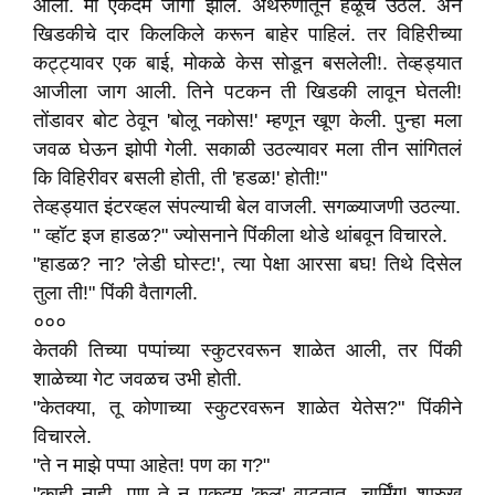
आला. मी एकदम जागी झाले. अंथरुणातून हळूच उठले. अन
खिडकीचे दार किलकिले करून बाहेर पाहिलं. तर विहिरीच्या
कट्ट्यावर एक बाई, मोकळे केस सोडून बसलेली!. तेव्हड्यात
आजीला जाग आली. तिने पटकन ती खिडकी लावून घेतली!
तोंडावर बोट ठेवून 'बोलू नकोस!' म्हणून खूण केली. पुन्हा मला
जवळ घेऊन झोपी गेली. सकाळी उठल्यावर मला तीन सांगितलं
कि विहिरीवर बसली होती, ती 'हडळ!' होती!"
तेव्हड्यात इंटरव्हल संपल्याची बेल वाजली. सगळ्याजणी उठल्या.
" व्हॉट इज हाडळ?" ज्योसनाने पिंकीला थोडे थांबवून विचारले.
"हाडळ? ना? 'लेडी घोस्ट!', त्या पेक्षा आरसा बघ! तिथे दिसेल
तुला ती!" पिंकी वैतागली.
०००
केतकी तिच्या पप्पांच्या स्कुटरवरून शाळेत आली, तर पिंकी
शाळेच्या गेट जवळच उभी होती.
"केतक्या, तू कोणाच्या स्कुटरवरून शाळेत येतेस?" पिंकीने
विचारले.
"ते न माझे पप्पा आहेत! पण का ग?"
"काही नाही. पण ते न एकदम 'कूल' वाटतात. चार्मिंग! शारुख