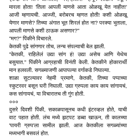
मारला होता! 'तिला आपली माणसे आता ओळखू येत नाहीत!'
आजी म्हणायची. आज्जी, बरोबरच म्हणत होती! कशी ओळखू
येणार माणसे? तिच्या अंगात भूत शिरलं होत ना? परक्या भुताला,
आपली माणसे कशी ठाऊक असणार?"
"मग?" पिंकीने विचारले.
केतकी पुढे सांगणार तोच, लन्च संपल्याची बेल झाली.
"केतकी, राहिलेलं उद्या सांग हं! उद्या असेच आणि येथेच
बसुयात." पिंकीने आग्रहाची विनंती केली. केतकीने होकारार्थी
मान हलवली. सगळ्याजणी आपापल्या वर्गाकडे निघाल्या.
शाळा सुटल्यावर नेहमी प्रमाणे, केतकी, तिच्या पप्पाच्या
स्कुटरवर बसून घरी निघाली. उद्या ग्रुपला काय काय सांगायचं,
कस सांगायचं, या विचारातच ती गुंग होती.
०००
दुसरे दिवशी पिंकी, सकाळपासूनच कधी इंटरव्हल होते, याची
वाट पहात होती. लंच मध्ये झटपट डब्बा खाऊन, ती कालच्या
'पायरी ग्रुप'ला सामील झाली. आज केतकीला सगळ्यांच्या
मध्यभागी बसवलं होत.