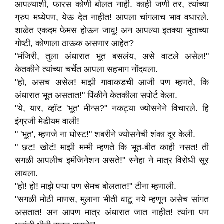
आपल्याशी, फारस कोणी बोलत नाही. काही जणी तर, त्यांच्या
ग्रुप मध्येपण, येऊ देत नाहीत! आपला चांगलाच भाव वधारले.
शाळेत एकदम फेमस होऊन जावू! अन आपल्या इतक्या भुताच्या
गोष्टी, कोणाला ठाऊक असणार आहेत?
"मंजिरी, तुला अंधारात भूत बसलंय, असे वाटले असेल!"
केतकीने त्यांच्या चर्चेत आपला सहभाग नोंदवला.
"हो, असच असेल! माझी गावाकडची आजी पण म्हणते, कि
अंधारात भूत असतात!" पिंकीने केतकीला सपोर्ट केला.
"ये, यार, व्हॉट 'भूत' मीन्स?" नकट्या ज्योसनेने विचारले. हि
इंग्रजी मेडीयम वाली!
" 'भूत', म्हणजे ना घोस्ट!" शबरीने ज्योसनेची शंका दूर केली.
" छट! खोटं! माझी मम्मी म्हणते कि भूत-बीत काही नसत! ती
सगळी आपलीच इमॅजिनेशन असते!" स्नेहा ने मात्र विरोधी सूर
लावला.
"हो! हो! माझे पप्पा पण सेमच बोलतात!" टीना म्हणाली.
"सगळी मोठी माणस, मुलाना भीती वाटू नये म्हणून असेच सांगत
असतात! अन आपण मात्र अंधारात जात नाहीत! त्यांना पण