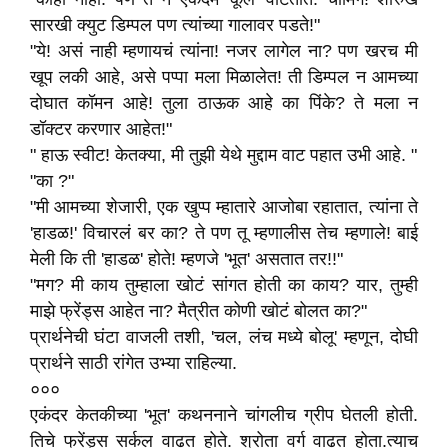
सारखी क्युट डिम्पल पण त्यांच्या गालावर पडते!"
"ये! असं नाही म्हणायचं त्यांना! नजर लागेल ना? पण खरच मी
खूप लकी आहे, असे पप्पा मला मिळालेत! ती डिम्पल न आमच्या
दोघात कॉमन आहे! तुला ठाऊक आहे का पिंके? ते मला न
डॉक्टर करणार आहेत!"
" हाऊ स्वीट! केतक्या, मी तुझी येथे मुद्दाम वाट पहात उभी आहे. "
"का ?"
"मी आमच्या शेजारी, एक खुप्प म्हातारे आजोबा रहातात, त्यांना ते
'हाडळ!' विचारलं बर का? ते पण तू म्हणालीस तेच म्हणाले! बाई
मेली कि ती 'हाडळ' होते! म्हणजे 'भूत' असतात तर!!"
"मग? मी काय तुम्हाला खोटं सांगत होती का काय? यार, तुम्ही
माझे फ्रेंड्स आहेत ना? मैत्रीत कोणी खोटं बोलत का?"
प्रार्थनेची घंटा वाजली तशी, 'चल, लंच मध्ये बोलू' म्हणून, दोघी
प्रार्थने साठी रांगेत उभ्या राहिल्या.
०००
एकंदर केतकीच्या 'भूत' कथननाने चांगलीच ग्रीप घेतली होती.
तिचे फ्रेंड्स सर्कल वाढत होते. श्रोता वर्ग वाढत होता.त्याच