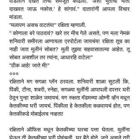
वडिलांन देखत तिची समजूत काढावी. 'अशी भुताची भीती
दाखवत जाऊ नकोस.' हे सांगावं." दातारांनी आपला विचार
मांडला.
"मलापण असच वाटतंय!" रक्षिता म्हणाली.
" कोणाला बरे पाठवावं? खरे तर मीच गेले असते, पण मला नेमकं
शनिवारी समीरला आणायला एरपोर्टला जायचंय! रक्षिता तूच का
नाही जात मुलीनं सोबत? मुली तुझ्या सहवासातल्या आहेत. तू
सोबत असशील तर त्यांना, आधारहि वाटेल!"
"ठीक आहे! जाते मी!"
०००
रक्षिताने मग सगळा प्लॅन ठरवला. शनिवारी शाळा सुटली कि,
पिंकी, टीना, शबरी, स्नेहा, सगळ्या मुलींनी आपापली दपत्तर घरी
ठेवून पुन्हा शाळेत जमायचं. मग रुक्षता मॅडमच्या ओम्नी व्हॅन मधून
केतकीच्या घरी जायचं. पिंकीला हे केतकीला कळवायचं होत, पण
केतकीकडे मोबाईलच नव्हता!
रक्षिताने ऑफिस मधून केतकीच्या घरचा पत्ता घेतला. मुलींना
घेऊन ती केतकीच्या घरी पोहंचली. घर बैठे होते. जुने असले तरी