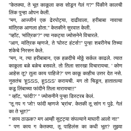
"केतक्या, ते भूत काकूला कस सोडून गेलं ग?" पिंकीने कालची
लिंक पुन्हा ओपन केली.
"मग, आज्जीनं एक ढेरपोट्या, दाढीवाला, हरीबाबा नावाचा
मांत्रिक आणला होता." केतकीने सुरवात केली.
"व्हॉट, 'मांत्रिक'?" त्या नकट्या ज्योसनेने विचारले.
"आग, मांत्रिक म्हणजे, ते 'घोस्ट हंटर्स'!" पुन्हा शबरीनेच तिच्या
शंकेचे निरसन केले.
"मग, न, त्या हरीबाबान, एक हळदीचे मोठ्ठे सर्कल काढले. त्यात
काकूला बळे बळेच बसवले. तो तिला सारखा विचारायचा. ' कोण
आहेस तू? तुला काय पाहिजे?' पण काकू काहीच उत्तर देत नसे.
नुसतंच 'हूSSS, हूSSS' करायची. मग तो चिडून, हातातल्या
कडू लिंबाच्या फांदीने तिला मारायचा!!"
" व्हॉट, 'फांदी?' " ज्योसनीने पुन्हा डिस्टरब केलं.
"तू गप ग 'जो'! फांदी म्हणजे 'ब्रांच'. केतकी तू सांग ग पुढे. गेलं
का ते भूत?"
" काय ठाऊक? मग आम्ही सुट्ट्या संपल्याने माघारी आलो ना!"
" पण काय ग केतक्या, तू पाहिलंस का कधी भूत? तुझ्या