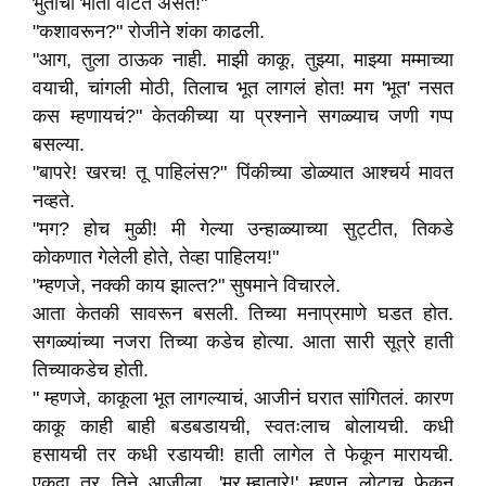
भुतांची भीती वाटत असते!"
"कशावरून?" रोजीने शंका काढली.
"आग, तुला ठाऊक नाही. माझी काकू, तुझ्या, माझ्या मम्माच्या
वयाची, चांगली मोठी, तिलाच भूत लागलं होत! मग 'भूत' नसत
कस म्हणायचं?" केतकीच्या या प्रश्नाने सगळ्याच जणी गप्प
बसल्या.
"बापरे! खरच! तू पाहिलंस?" पिंकीच्या डोळ्यात आश्चर्य मावत
नव्हते.
"मग? होच मुळी! मी गेल्या उन्हाळ्याच्या सुट्टीत, तिकडे
कोकणात गेलेली होते, तेव्हा पाहिलय!"
"म्हणजे, नक्की काय झाल्त?" सुषमाने विचारले.
आता केतकी सावरून बसली. तिच्या मनाप्रमाणे घडत होत.
सगळ्यांच्या नजरा तिच्या कडेच होत्या. आता सारी सूत्रे हाती
तिच्याकडेच होती.
" म्हणजे, काकूला भूत लागल्याचं, आजीनं घरात सांगितलं. कारण
काकू काही बाही बडबडायची, स्वतःलाच बोलायची. कधी
हसायची तर कधी रडायची! हाती लागेल ते फेकून मारायची.
एकदा तर तिने आजीला, 'मर,म्हातारे!' म्हणून लोटाच फेकून