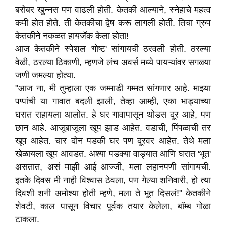
बरोबर खुन्नस पण वाढली होती. केतकी आल्याने, स्नेहाचे महत्व
कमी होत होते. ती केतकीचा द्वेष करू लागली होती. तिचा ग्रुप
केतकीने नकळत हायजॅक केला होता!
आज केतकीने स्पेशल 'गोष्ट' सांगायची ठरवली होती. ठरल्या
वेळी, ठरल्या ठिकाणी, म्हणजे लंच अवर्स मध्ये पायऱ्यांवर सगळ्या
जणी जमल्या होत्या.
"आज ना, मी तुम्हाला एक जम्माडी गम्मत सांगणार आहे. माझ्या
पप्पांची या गावात बदली झाली, तेव्हा आम्ही, एका भाड्याच्या
घरात राहायला आलोत. हे घर गावापासून थोडस दूर आहे, पण
छान आहे. आजूबाजूला खूप झाड आहेत. वडाची, पिंपळाची तर
खूप आहेत. चार दोन पडकी घर पण दूरवर आहेत. तेथे मला
खेळायला खूप आवडत. अश्या पडक्या वाड्यात आणि घरात 'भूत'
असतात, असं माझी आई आज्जी, मला लहानपणी सांगायची.
इतके दिवस मी नाही विश्वास ठेवला, पण गेल्या शनिवारी, हो त्या
दिवशी शनी अमोश्या होती म्हणे, मला ते भूत दिसलं!" केतकीने
शेवटी, काल पासून विचार पूर्वक तयार केलेला, बॉम्ब गोळा
टाकला.