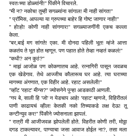
स्वतःच्या डोळ्यांनी!" पिंकीने विचारले.
"मी न? नकोच! तुम्ही सगळ्यांना सांगाल! मी नाही सांगत!"
" प्रॉमिस, आपल्या या ग्रुपच्या बाहेर हि गोष्ट जाणार नाही!"
" हो!हो! कोणी नाही सांगणार!" सगळ्याजणींनी एकच कल्ला
केला.
"बर,बाई मग सांगते! एका. मी दोनदा पहिली भूत! म्हंजे आत्ता
कळतंय ते भूत होत म्हणून. पण पहात होते तेव्हा नव्हतं कळलं!"
"कधी? अन कुठं?"
" माझं आजोळ पण कोकणातच आहे. रत्नागिरी पासून जवळच
एक खेडेगाव. तेथे आज्जीच कौलारूच घर आहे. त्या घराच्या
मागच्या अंगणात, एक विहीर आहे. रहाट असलेली!"
"व्हॉट 'रहाट' मीन्स?" ज्योसनेने पुन्हा आडकाठी आणली.
"गप बे, साली हि 'जो' न येडचाप आहे! 'रहाट' म्हणजे, विहिरीतलं
पाणी काढायचं व्हील! केतकी नको तिच्याकडे लक्ष देऊ! तू
कन्टीन्युव कर!" पिंकीने ज्योसनाला झापलं.
" रात्री मी आजीजवळ झोपलेली होते. विहरीत कोणी तरी, मोठ्ठा
दगड टाकल्यावर, पाण्याचा जसा आवाज होईल ना?, तसा मला