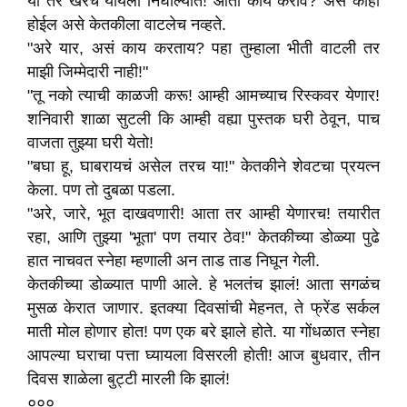
या तर खरेच यायला निघाल्यात! आता काय करावं? असे काही
होईल असे केतकीला वाटलेच नव्हते.
"अरे यार, असं काय करताय? पहा तुम्हाला भीती वाटली तर
माझी जिम्मेदारी नाही!"
"तू नको त्याची काळजी करू! आम्ही आमच्याच रिस्कवर येणार!
शनिवारी शाळा सुटली कि आम्ही वह्या पुस्तक घरी ठेवून, पाच
वाजता तुझ्या घरी येतो!
"बघा हू, घाबरायचं असेल तरच या!" केतकीने शेवटचा प्रयत्न
केला. पण तो दुबळा पडला.
"अरे, जारे, भूत दाखवणारी! आता तर आम्ही येणारच! तयारीत
रहा, आणि तुझ्या 'भूता' पण तयार ठेव!" केतकीच्या डोळ्या पुढे
हात नाचवत स्नेहा म्हणाली अन ताड ताड निघून गेली.
केतकीच्या डोळ्यात पाणी आले. हे भलतंच झालं! आता सगळंच
मुसळ केरात जाणार. इतक्या दिवसांची मेहनत, ते फ्रेंड सर्कल
माती मोल होणार होत! पण एक बरे झाले होते. या गोंधळात स्नेहा
आपल्या घराचा पत्ता घ्यायला विसरली होती! आज बुधवार, तीन
दिवस शाळेला बुट्टी मारली कि झालं!
०००