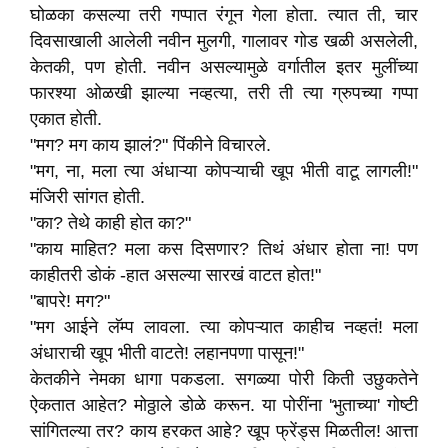
घोळका कसल्या तरी गप्पात रंगून गेला होता. त्यात ती, चार
दिवसाखाली आलेली नवीन मुलगी, गालावर गोड खळी असलेली,
केतकी, पण होती. नवीन असल्यामुळे वर्गातील इतर मुलींच्या
फारश्या ओळखी झाल्या नव्हत्या, तरी ती त्या ग्रुपच्या गप्पा
एकात होती.
"मग? मग काय झालं?" पिंकीने विचारले.
"मग, ना, मला त्या अंधाऱ्या कोपऱ्याची खूप भीती वाटू लागली!"
मंजिरी सांगत होती.
"का? तेथे काही होत का?"
"काय माहित? मला कस दिसणार? तिथं अंधार होता ना! पण
काहीतरी डोकं -हात असल्या सारखं वाटत होत!"
"बापरे! मग?"
"मग आईने लॅम्प लावला. त्या कोपऱ्यात काहीच नव्हतं! मला
अंधाराची खूप भीती वाटते! लहानपणा पासून!"
केतकीने नेमका धागा पकडला. सगळ्या पोरी किती उछुकतेने
ऐकतात आहेत? मोठ्ठाले डोळे करून. या पोरींना 'भुताच्या' गोष्टी
सांगितल्या तर? काय हरकत आहे? खूप फ्रेंड्स मिळतील! आत्ता