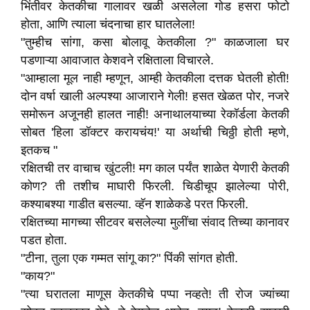
भिंतीवर केतकीचा गालावर खळी असलेला गोड हसरा फोटो
होता, आणि त्याला चंदनाचा हार घातलेला!
"तुम्हीच सांगा, कसा बोलावू केतकीला ?" काळजाला घर
पडणाऱ्या आवाजात केशवने रक्षिताला विचारले.
"आम्हाला मूल नाही म्हणून, आम्ही केतकीला दत्तक घेतली होती!
दोन वर्षा खाली अल्पश्या आजाराने गेली! हसत खेळत पोर, नजरे
समोरून अजूनही हालत नाही! अनाथालयाच्या रेकॉर्डला केतकी
सोबत 'हिला डॉक्टर करायचंय!' या अर्थाची चिठ्ठी होती म्हणे,
इतकच "
रक्षितची तर वाचाच खुंटली! मग काल पर्यंत शाळेत येणारी केतकी
कोण? ती तशीच माघारी फिरली. चिडीचूप झालेल्या पोरी,
कश्याबश्या गाडीत बसल्या. व्हॅन शाळेकडे परत फिरली.
रक्षितच्या मागच्या सीटवर बसलेल्या मुलींचा संवाद तिच्या कानावर
पडत होता.
"टीना, तुला एक गम्मत सांगू का?" पिंकी सांगत होती.
"काय?"
"त्या घरातला माणूस केतकीचे पप्पा नव्हते! ती रोज ज्यांच्या