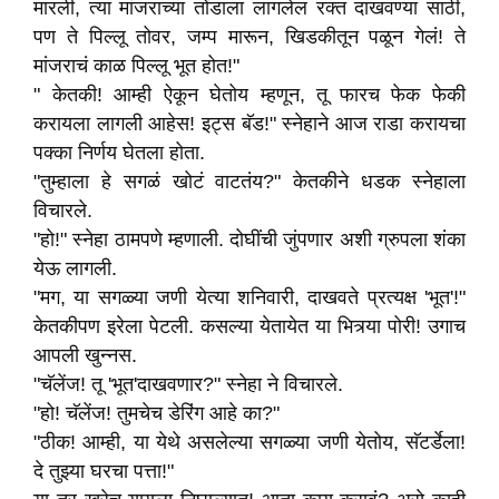
मारली, त्या मांजराच्या तोंडाला लागलेल रक्त दाखवण्या साठी,
पण ते पिल्लू तोवर, जम्प मारून, खिडकीतून पळून गेलं! ते
मांजराचं काळ पिल्लू भूत होत!"
" केतकी! आम्ही ऐकून घेतोय म्हणून, तू फारच फेक फेकी
करायला लागली आहेस! इट्स बॅड!" स्नेहाने आज राडा करायचा
पक्का निर्णय घेतला होता.
"तुम्हाला हे सगळं खोटं वाटतंय?" केतकीने धडक स्नेहाला
विचारले.
"हो!" स्नेहा ठामपणे म्हणाली. दोघींची जुंपणार अशी ग्रुपला शंका
येऊ लागली.
"मग, या सगळ्या जणी येत्या शनिवारी, दाखवते प्रत्यक्ष 'भूत'!"
केतकीपण इरेला पेटली. कसल्या येतायेत या भित्र्या पोरी! उगाच
आपली खुन्नस.
"चॅलेंज! तू 'भूत'दाखवणार?" स्नेहा ने विचारले.
"हो! चॅलेंज! तुमचेच डेरिंग आहे का?"
"ठीक! आम्ही, या येथे असलेल्या सगळ्या जणी येतोय, सॅटर्डेला!
दे तुझ्या घरचा पत्ता!"