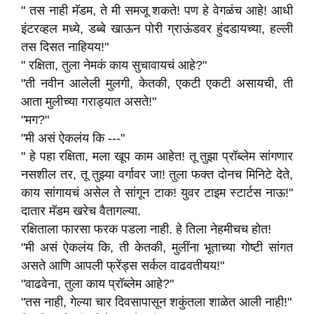
" तस नाही मॅडम, ते मी समजू शकते! पण हे वेगळंच आहे! आधी
इंटरव्हल मध्ये, डब्बे खाऊन पोरी ग्राऊंडवर हुंदडायच्या, हल्ली
तस दिसत नाहियय!"
" रक्षिता, तुला नेमकं काय सुचावायचं आहे?"
"ती नवीन आलेली मुलगी, केतकी, एकटी एकटी असायची, ती
आता मुलीच्या गराड्यात असते!"
"मग?"
"मी असं ऐकलंय कि ---"
" हे पहा रक्षिता, मला खूप काम आहेत! तू तुझा प्रॉब्लेम सांगणार
नसशील तर, तू तुझ्या वर्गावर जा! तुला फक्त दोनच मिनिटे देते,
काय सांगायचं असेल ते सांगून टाक! युवर टाइम स्टार्टस नाऊ!"
दातार मॅडम खरेच वैतागल्या.
रक्षिताला फारसा फरक पडला नाही. हे तिला नेहमीचच होत!
"मी असं ऐकलंय कि, ती केतकी, मुलींना भूताच्या गोष्टी सांगत
असते आणि आपली फ्रेंड्स सर्कल वाढवतीयय!"
"वाढवेना, तुला काय प्रॉब्लेम आहे?"
"तस नाही, गेल्या चार दिवसापासून शकुंतला शाळेत आली नाही!"