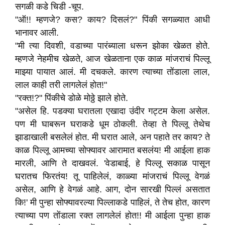
सगळी कडे चिडी -चूप.
"ऑ!! म्हणजे? कस? काय? दिसलं?" पिंकी सगळ्यात आधी
भानावर आली.
"मी त्या दिवशी, वडाच्या पारंब्याला धरून झोका खेळत होते.
म्हणजे नेहमीच खेळते, आज खेळताना एक काळ मांजराचं पिल्लू
माझ्या पायात आलं. मी दचकले. कारण त्याच्या तोंडाला लाल,
लाल काही तरी लागलेलं होत!"
"रक्त!?" पिंकीचे डोळे मोठ्ठे झाले होते.
"असेल हि. पडक्या घरातला एखादा उंदीर गट्टम केला असेल.
पण मी घाबरून घराकडे धूम ठोकली. तेव्हा ते पिल्लू तेथेच
झाडाखाली बसलेलं होत. मी घरात आले, अन पहाते तर काय? ते
काळ पिल्लू आमच्या सोफ्यावर आरामात बसलंय! मी आईला हाक
मारली, आणि ते दाखवलं. 'वेडाबाई, हे पिल्लू सकाळ पासून
घरातच फिरतंय! तू पाहिलेलं, काळ्या मांजराचं पिल्लू वेगळं
असेल, आणि हे वेगळं आहे. आग, दोन सारखी पिल्लं असतात
कि!' मी पुन्हा सोफ्यावरल्या पिल्लाकडे पाहिलं, ते तेच होत, कारण
त्याच्या पण तोंडाला रक्त लागलेलं होत!! मी आईला पुन्हा हाक